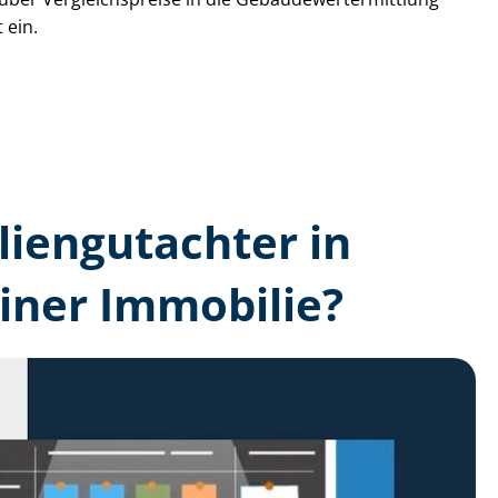
 ein.
lien­gutachter in
einer Immobilie?