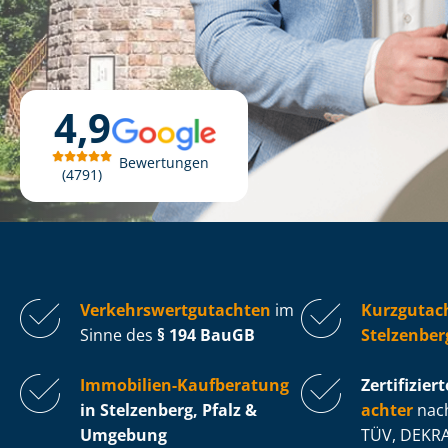
4,9
Bewertungen
4791
Ver­kehrs­wert­gut­ach­ten
im
Kurzgutac
Sinne des
§ 194 BauGB
Stelzenberg
Immobilien-Kaufberatung
Zertifiziert
in Stelzenberg, Pfalz &
ach­ter
nach
Umgebung
TÜV, DEKRA