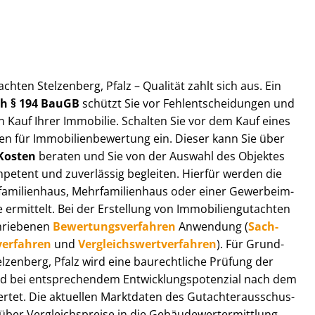
t­ach­ten Stelzenberg, Pfalz – Qualität zahlt sich aus. Ein
ach § 194 BauGB
schützt Sie vor Fehl­ent­schei­dun­gen und
 Kauf Ihrer Immobilie. Schalten Sie vor dem Kauf eines
n für Im­mo­bi­li­en­be­wer­tung ein. Dieser kann Sie über
Kosten
beraten und Sie von der Auswahl des Objektes
ompetent und zuverlässig begleiten. Hierfür werden die
ilienhaus, Mehr­fa­mi­li­en­haus oder einer Ge­wer­be­im­
rmittelt. Bei der Erstellung von Im­mo­bi­li­en­gut­ach­ten
hrie­be­nen
Be­wer­tungs­ver­fah­ren
Anwendung (
Sach­
ver­fah­ren
und
Ver­gleichs­wert­ver­fah­ren
). Für Grund­
Stelzenberg, Pfalz wird eine baurechtliche Prüfung der
 bei entsprechendem Ent­wick­lungs­po­ten­zi­al nach dem
tet. Die aktuellen Marktdaten des Gut­ach­ter­aus­schus­
ber Ver­gleichs­prei­se in die Ge­bäu­de­wert­ermitt­lung