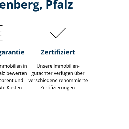
enberg, Pfalz
garantie
Zertifiziert
mmobilien in
Unsere Immobilien­
falz bewerten
gutachter verfügen über
sparent und
verschiedene renommierte
kte Kosten.
Zer­ti­fi­zie­run­gen.