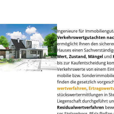
Ingenieure für Im­mo­bi­li­en­gu
Ver­kehrs­wert­gut­ach­ten n
ermöglicht Ihnen den sicheren
Hauses einen Sach­ver­stän­di­ge
Wert, Zustand, Mängel
und
bis zur Kauf­ent­schei­dung k
Verkehrswerte von einem Einfam
mo­bi­lie bzw. Sonderimmobilie e
finden die gesetzlich vor­ge­sc
wert­ver­fah­ren
,
Er­trags­wert­
stücks­wert­ermitt­lun­gen in 
Liegenschaft durchgeführt und
Re­si­du­al­wert­ver­fah­ren
bewer
ses Stelzenberg, Pfalz fließen ü