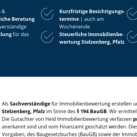
e
&
Kurzfristige Be­sich­ti­gungs­
iche Beratung
ter­mi­ne
| auch am
verständige
Wochenende
tlung
für das
Steuerliche Im­mo­bi­li­en­be­
wer­tung
Stelzenberg, Pfalz
Als
Sachverständige
für Im­mo­bi­li­en­be­wer­tung erstellen
Stelzenberg, Pfalz
im Sinne des
§ 194 BauGB
. Wir ermitt
Die Gutachter von Heid Im­mo­bi­li­en­be­wer­tung verfassen
p
anerkannt sind und vom Finanzamt geschätzt werden. Diese 
Vorgaben, des Baugesetzbuches (BauGB) sowie der Im­mo­bi­l