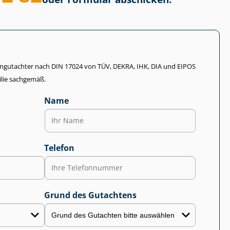
li­en­gut­ach­ter nach DIN 17024 von TÜV, DEKRA, IHK, DIA und EIPOS
lie sachgemäß.
Name
Telefon
Grund des Gutachtens