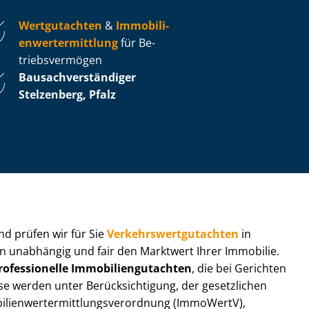
Wertgutachten
&
Im­mo­bi­li­
en­wert­ermitt­lung
für Be­
triebs­ver­mö­gen
Bau­sach­ver­stän­di­ger
Stelzenberg, Pfalz
 und prüfen wir für Sie
Ver­kehrs­wert­gut­ach­ten
in
eln unabhängig und fair den Marktwert Ihrer Immobilie.
rofessionelle Im­mo­bi­li­en­gut­ach­ten
, die bei Gerichten
werden unter Be­rück­sich­ti­gung, der gesetzlichen
i­en­wert­ermitt­lungs­ver­ord­nung (ImmoWertV),