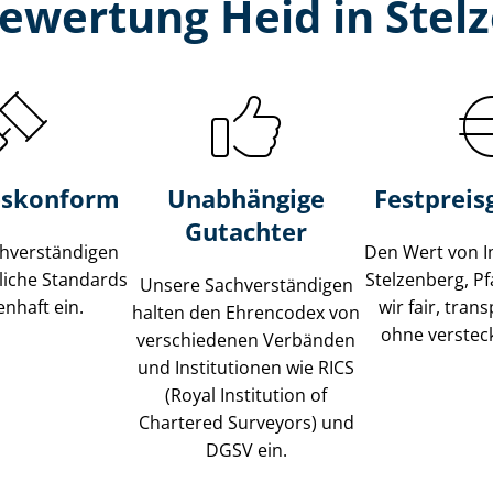
ewertung Heid in Stelz
s­konform
Unabhängige
Festpreis​
Gutachter
­ver­stän­di­gen
Den Wert von I
liche Standards
Stelzenberg, P
Unsere Sach­ver­stän­di­gen
nhaft ein.
wir fair, tran
halten den Ehrencodex von
ohne verstec
verschiedenen Verbänden
und Institutionen wie RICS
(Royal Institution of
Chartered Surveyors) und
DGSV ein.