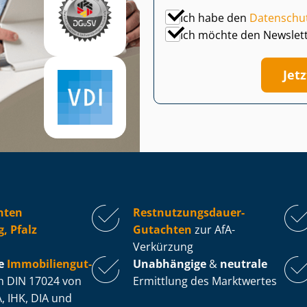
Ich habe den
Datenschu
Ich möchte den Newslet
Jet
hten
Rest­nut­zungs­dau­er-
, Pfalz
Gutachten
zur AfA-
Verkürzung
e
Im­mo­bi­li­en­gut­
Unabhängige
&
neutrale
 DIN 17024 von
Ermittlung des Marktwertes
, IHK, DIA und