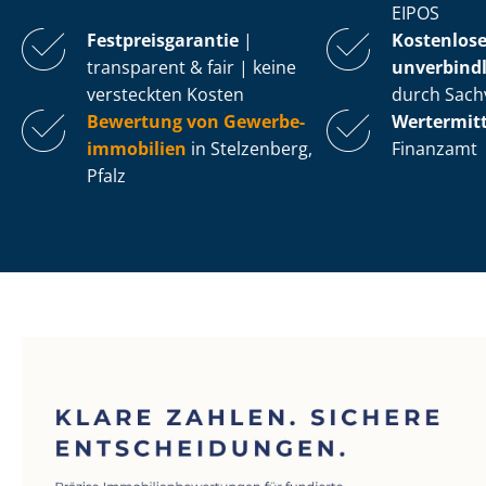
EIPOS
Fest­preis­ga­ran­tie
|
Kostenlos
transparent & fair | keine
unverbindl
versteckten Kosten
durch Sach
Bewertung von Ge­wer­be­
Wertermit
im­mo­bi­li­en
in Stelzenberg,
Finanzamt
Pfalz