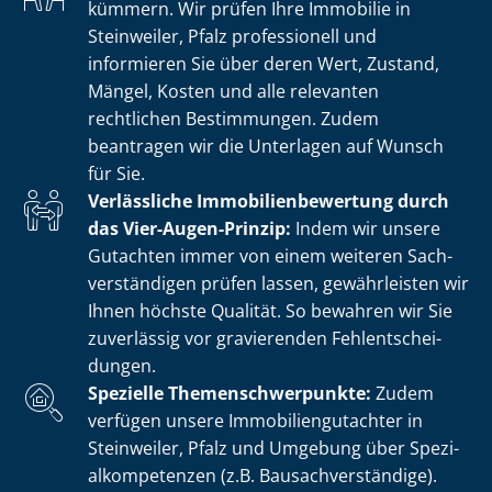
kümmern. Wir prüfen Ihre Immobilie in
Steinweiler, Pfalz professionell und
informieren Sie über deren Wert, Zustand,
Mängel, Kosten und alle relevanten
rechtlichen Bestimmungen. Zudem
beantragen wir die Unterlagen auf Wunsch
für Sie.
Verlässliche Im­mo­bi­li­en­be­wer­tung durch
das Vier-Augen-Prinzip:
Indem wir unsere
Gutachten immer von einem weiteren Sach­
ver­stän­di­gen prüfen lassen, gewährleisten wir
Ihnen höchste Qualität. So bewahren wir Sie
zuverlässig vor gravierenden Fehl­ent­schei­
dun­gen.
Spezielle The­men­schwer­punk­te:
Zudem
verfügen unsere Im­mo­bi­li­en­gut­ach­ter in
Steinweiler, Pfalz und Umgebung über Spe­zi­
al­kom­pe­ten­zen (z.B. Bau­sach­ver­stän­di­ge).