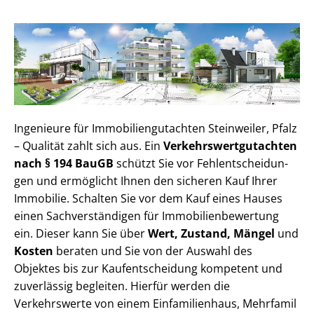
Ingenieure für Im­mo­bi­li­en­gut­ach­ten Steinweiler, Pfalz
– Qualität zahlt sich aus. Ein
Ver­kehrs­wert­gut­ach­ten
nach § 194 BauGB
schützt Sie vor Fehl­ent­schei­dun­
gen und ermöglicht Ihnen den sicheren Kauf Ihrer
Immobilie. Schalten Sie vor dem Kauf eines Hauses
einen Sach­ver­stän­di­gen für Im­mo­bi­li­en­be­wer­tung
ein. Dieser kann Sie über
Wert, Zustand, Mängel
und
Kosten
beraten und Sie von der Auswahl des
Objektes bis zur Kauf­ent­schei­dung kompetent und
zuverlässig begleiten. Hierfür werden die
Verkehrswerte von einem Einfamilienhaus, Mehr­fa­mi­l