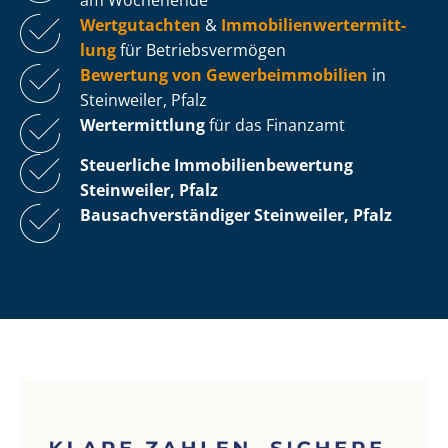
Wertgutachten
&
Im­mo­bi­li­en­wert­ermitt­
lung
für Be­triebs­ver­mö­gen
Bewertung von Ge­wer­be­im­mo­bi­li­en
in
Steinweiler, Pfalz
Wertermittlung
für das Finanzamt
Steuerliche Im­mo­bi­li­en­be­wer­tung
Steinweiler, Pfalz
Bau­sach­ver­stän­di­ger Steinweiler, Pfalz