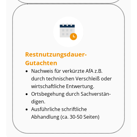
Rest­nut­zungs­dau­er-
Gutachten
Nachweis für verkürzte AfA z.B.
durch technischen Verschleiß oder
wirtschaftliche Entwertung.
Ortsbegehung durch Sach­ver­stän­
di­gen.
Ausführliche schriftliche
Abhandlung (ca. 30-50 Seiten)