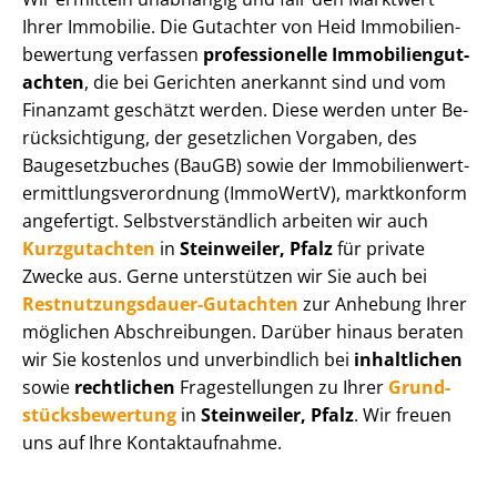
Ihrer Immobilie. Die Gutachter von Heid Im­mo­bi­li­en­
be­wer­tung verfassen
professionelle Im­mo­bi­li­en­gut­
ach­ten
, die bei Gerichten anerkannt sind und vom
Finanzamt geschätzt werden. Diese werden unter Be­
rück­sich­ti­gung, der gesetzlichen Vorgaben, des
Baugesetzbuches (BauGB) sowie der Im­mo­bi­li­en­wert­
ermitt­lungs­ver­ord­nung (ImmoWertV), marktkonform
angefertigt. Selbst­ver­ständ­lich arbeiten wir auch
Kurzgutachten
in
Steinweiler, Pfalz
für private
Zwecke aus. Gerne unterstützen wir Sie auch bei
Rest­nut­zungs­dau­er-Gutachten
zur Anhebung Ihrer
möglichen Abschreibungen. Darüber hinaus beraten
wir Sie kostenlos und unverbindlich bei
inhaltlichen
sowie
rechtlichen
Fragestellungen zu Ihrer
Grund­
stücks­be­wer­tung
in
Steinweiler, Pfalz
. Wir freuen
uns auf Ihre Kontaktaufnahme.