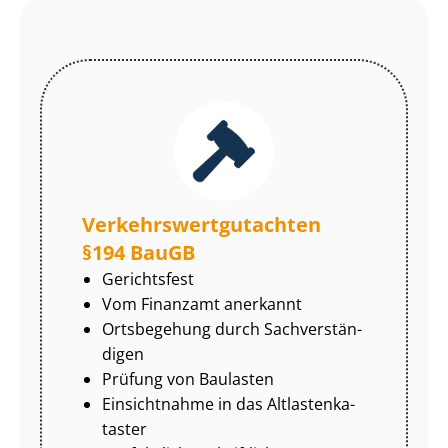
Ver­kehrs­wert­gut­ach­ten
§194 BauGB
Gerichtsfest
Vom Finanzamt anerkannt
Ortsbegehung durch Sach­ver­stän­
di­gen
Prüfung von Baulasten
Einsichtnahme in das Alt­las­ten­ka­
tas­ter