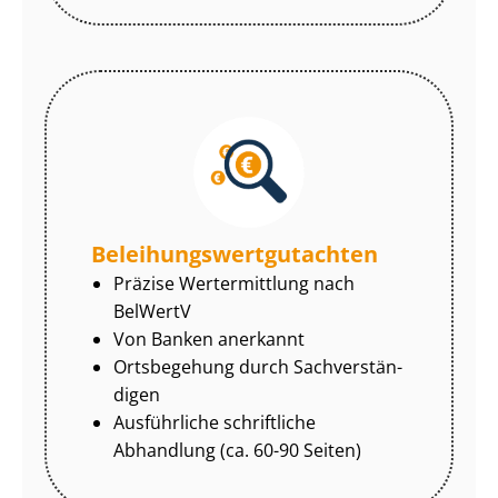
Be­lei­hungs­wert­gut­ach­ten
Präzise Wertermittlung nach
BelWertV
Von Banken anerkannt
Ortsbegehung durch Sach­ver­stän­
di­gen
Ausführliche schriftliche
Abhandlung (ca. 60-90 Seiten)