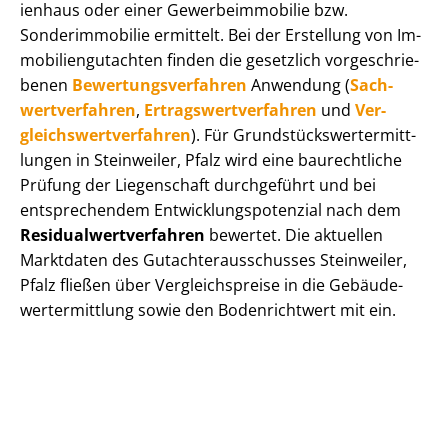
i­en­haus oder einer Ge­wer­be­im­mo­bi­lie bzw.
Sonderimmobilie ermittelt. Bei der Erstellung von Im­
mo­bi­li­en­gut­ach­ten finden die gesetzlich vor­ge­schrie­
be­nen
Be­wer­tungs­ver­fah­ren
Anwendung (
Sach­
wert­ver­fah­ren
,
Er­trags­wert­ver­fah­ren
und
Ver­
gleichs­wert­ver­fah­ren
). Für Grund­stücks­wert­ermitt­
lun­gen in Steinweiler, Pfalz wird eine baurechtliche
Prüfung der Liegenschaft durchgeführt und bei
entsprechendem Ent­wick­lungs­po­ten­zi­al nach dem
Re­si­du­al­wert­ver­fah­ren
bewertet. Die aktuellen
Marktdaten des Gut­ach­ter­aus­schus­ses Steinweiler,
Pfalz fließen über Ver­gleichs­prei­se in die Ge­bäu­de­
wert­ermitt­lung sowie den Bodenrichtwert mit ein.