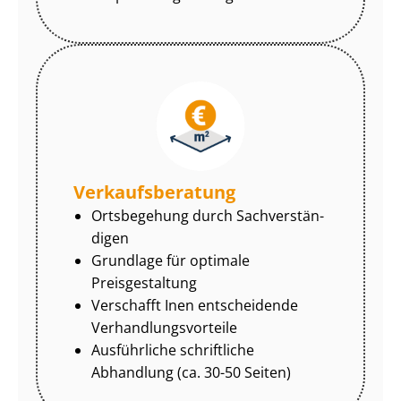
Ver­kaufs­be­ra­tung
Ortsbegehung durch Sach­ver­stän­
di­gen
Grundlage für optimale
Preisgestaltung
Verschafft Inen entscheidende
Ver­hand­lungs­vor­tei­le
Ausführliche schriftliche
Abhandlung (ca. 30-50 Seiten)