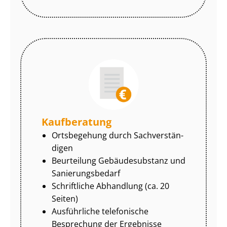
Kaufberatung
Ortsbegehung durch Sach­ver­stän­
di­gen
Beurteilung Gebäudesubstanz und
Sa­nie­rungs­be­darf
Schriftliche Abhandlung (ca. 20
Seiten)
Ausführliche telefonische
Besprechung der Ergebnisse