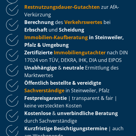
Rest­nut­zungs­dau­er-Gutachten
zur AfA-
Verkürzung
Berechnung
des
Verkehrswertes
bei
Erbschaft
und
Scheidung
Immobilien-Kaufberatung
in Steinweiler,
Pfalz & Umgebung
Zertifizierte
Im­mo­bi­li­en­gut­ach­ter
nach DIN
17024 von TÜV, DEKRA, IHK, DIA und EIPOS
Unabhängige
&
neutrale
Ermittlung des
Marktwertes
Öffentlich bestellte & vereidigte
Sachverständige
in Steinweiler, Pfalz
Fest­preis­ga­ran­tie
| transparent & fair |
keine versteckten Kosten
Kostenlose
&
unverbindliche Beratung
durch Sachverständige
Kurzfristige Be­sich­ti­gungs­ter­mi­ne
| auch
am Wochenende