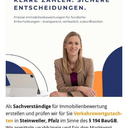
Als
Sachverständige
für Im­mo­bi­li­en­be­wer­tung
erstellen und prüfen wir für Sie
Ver­kehrs­wert­gut­ach­
ten
in
Steinweiler, Pfalz
im Sinne des
§ 194 BauGB
.
Wir ermitteln unabhängig und fair den Marktwert