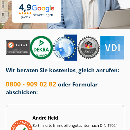
4,9
Bewertungen
4791
Wir beraten Sie kostenlos, gleich anrufen:
0800 - 909 02 82
oder Formular
abschicken:
André Heid
Zertifizierte Im­mo­bi­li­en­gut­ach­ter nach DIN 17024