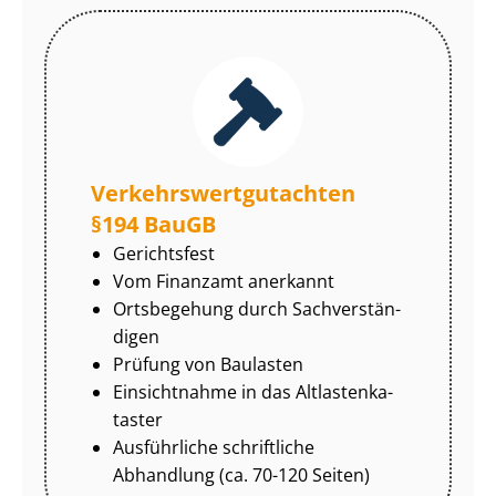
Ver­kehrs­wert­gut­ach­ten
§194 BauGB
Gerichtsfest
Vom Finanzamt anerkannt
Ortsbegehung durch Sach­ver­stän­
di­gen
Prüfung von Baulasten
Einsichtnahme in das Alt­las­ten­ka­
tas­ter
Ausführliche schriftliche
Abhandlung (ca. 70-120 Seiten)