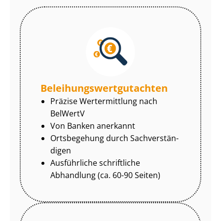
Be­lei­hungs­wert­gut­ach­ten
Präzise Wertermittlung nach
BelWertV
Von Banken anerkannt
Ortsbegehung durch Sach­ver­stän­
di­gen
Ausführliche schriftliche
Abhandlung (ca. 60-90 Seiten)