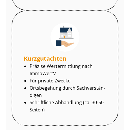
Kurzgutachten
Präzise Wertermittlung nach
ImmoWertV
Für private Zwecke
Ortsbegehung durch Sach­ver­stän­
di­gen
Schriftliche Abhandlung (ca. 30-50
Seiten)