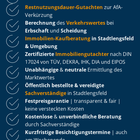
Rest­nut­zungs­dau­er-Gutachten
zur AfA-
Verkürzung
Berechnung
des
Verkehrswertes
bei
Erbschaft
und
Scheidung
Immobilien-Kaufberatung
in Stadtlengsfeld
& Umgebung
Zertifizierte
Im­mo­bi­li­en­gut­ach­ter
nach DIN
17024 von TÜV, DEKRA, IHK, DIA und EIPOS
Unabhängige
&
neutrale
Ermittlung des
Marktwertes
Öffentlich bestellte & vereidigte
Sachverständige
in Stadtlengsfeld
Fest­preis­ga­ran­tie
| transparent & fair |
keine versteckten Kosten
Kostenlose
&
unverbindliche Beratung
durch Sachverständige
Kurzfristige Be­sich­ti­gungs­ter­mi­ne
| auch
am Wochenende