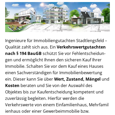
Ingenieure für Im­mo­bi­li­en­gut­ach­ten Stadtlengsfeld –
Qualität zahlt sich aus. Ein
Ver­kehrs­wert­gut­ach­ten
nach § 194 BauGB
schützt Sie vor Fehl­ent­schei­dun­
gen und ermöglicht Ihnen den sicheren Kauf Ihrer
Immobilie. Schalten Sie vor dem Kauf eines Hauses
einen Sach­ver­stän­di­gen für Im­mo­bi­li­en­be­wer­tung
ein. Dieser kann Sie über
Wert, Zustand, Mängel
und
Kosten
beraten und Sie von der Auswahl des
Objektes bis zur Kauf­ent­schei­dung kompetent und
zuverlässig begleiten. Hierfür werden die
Verkehrswerte von einem Einfamilienhaus, Mehr­fa­mi­l
i­en­haus oder einer Ge­wer­be­im­mo­bi­lie bzw.