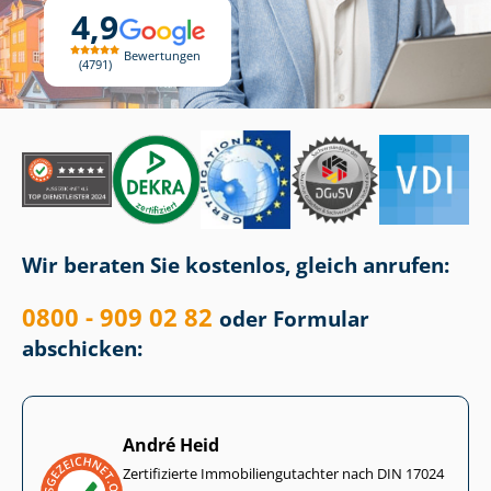
4,9
Bewertungen
4791
Wir beraten Sie kostenlos, gleich anrufen:
0800 - 909 02 82
oder Formular
abschicken:
André Heid
Zertifizierte Im­mo­bi­li­en­gut­ach­ter nach DIN 17024