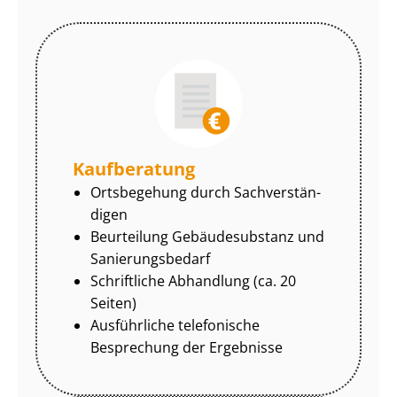
Kaufberatung
Ortsbegehung durch Sach­ver­stän­
di­gen
Beurteilung Gebäudesubstanz und
Sa­nie­rungs­be­darf
Schriftliche Abhandlung (ca. 20
Seiten)
Ausführliche telefonische
Besprechung der Ergebnisse