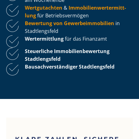
Wertgutachten
&
Im­mo­bi­li­en­wert­ermitt­
lung
für Be­triebs­ver­mö­gen
Bewertung von Ge­wer­be­im­mo­bi­li­en
in
Stadtlengsfeld
Wertermittlung
für das Finanzamt
Steuerliche Im­mo­bi­li­en­be­wer­tung
Stadtlengsfeld
Bau­sach­ver­stän­di­ger Stadtlengsfeld