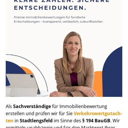
Als
Sachverständige
für Im­mo­bi­li­en­be­wer­tung
erstellen und prüfen wir für Sie
Ver­kehrs­wert­gut­ach­
ten
in
Stadtlengsfeld
im Sinne des
§ 194 BauGB
. Wir
ermitteln unabhängig und fair den Marktwert Ihrer