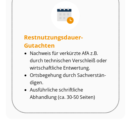
Rest­nut­zungs­dau­er-
Gutachten
Nachweis für verkürzte AfA z.B.
durch technischen Verschleiß oder
wirtschaftliche Entwertung.
Ortsbegehung durch Sach­ver­stän­
di­gen.
Ausführliche schriftliche
Abhandlung (ca. 30-50 Seiten)