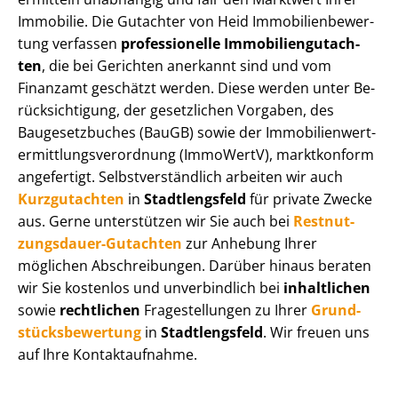
Immobilie. Die Gutachter von Heid Im­mo­bi­li­en­be­wer­
tung verfassen
professionelle Im­mo­bi­li­en­gut­ach­
ten
, die bei Gerichten anerkannt sind und vom
Finanzamt geschätzt werden. Diese werden unter Be­
rück­sich­ti­gung, der gesetzlichen Vorgaben, des
Baugesetzbuches (BauGB) sowie der Im­mo­bi­li­en­wert­
ermitt­lungs­ver­ord­nung (ImmoWertV), marktkonform
angefertigt. Selbst­ver­ständ­lich arbeiten wir auch
Kurzgutachten
in
Stadtlengsfeld
für private Zwecke
aus. Gerne unterstützen wir Sie auch bei
Rest­nut­
zungs­dau­er-Gutachten
zur Anhebung Ihrer
möglichen Abschreibungen. Darüber hinaus beraten
wir Sie kostenlos und unverbindlich bei
inhaltlichen
sowie
rechtlichen
Fragestellungen zu Ihrer
Grund­
stücks­be­wer­tung
in
Stadtlengsfeld
. Wir freuen uns
auf Ihre Kontaktaufnahme.