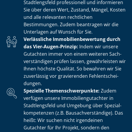
Stadtlengsfeld professionell und informieren
Sie über deren Wert, Zustand, Mängel, Kosten
und alle relevanten rechtlichen
Bestimmungen. Zudem beantragen wir die
Unterlagen auf Wunsch für Sie.
Verlässliche Im­mo­bi­li­en­be­wer­tung durch
das Vier-Augen-Prinzip:
Indem wir unsere
Gutachten immer von einem weiteren Sach­
ver­stän­di­gen prüfen lassen, gewährleisten wir
Ihnen höchste Qualität. So bewahren wir Sie
zuverlässig vor gravierenden Fehl­ent­schei­
dun­gen.
Spezielle The­men­schwer­punk­te:
Zudem
verfügen unsere Im­mo­bi­li­en­gut­ach­ter in
Stadtlengsfeld und Umgebung über Spe­zi­al­
kom­pe­ten­zen (z.B. Bau­sach­ver­stän­di­ge). Das
heißt: Wir suchen nicht irgendeinen
Gutachter für Ihr Projekt, sondern den