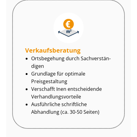
Ver­kaufs­be­ra­tung
Ortsbegehung durch Sach­ver­stän­
di­gen
Grundlage für optimale
Preisgestaltung
Verschafft Inen entscheidende
Ver­hand­lungs­vor­tei­le
Ausführliche schriftliche
Abhandlung (ca. 30-50 Seiten)