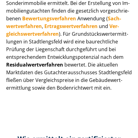
Sonderimmobilie ermittelt. Bei der Erstellung von Im­
mo­bi­li­en­gut­ach­ten finden die gesetzlich vor­ge­schrie­
be­nen
Be­wer­tungs­ver­fah­ren
Anwendung (
Sach­
wert­ver­fah­ren
,
Er­trags­wert­ver­fah­ren
und
Ver­
gleichs­wert­ver­fah­ren
). Für Grund­stücks­wert­ermitt­
lun­gen in Stadtlengsfeld wird eine baurechtliche
Prüfung der Liegenschaft durchgeführt und bei
entsprechendem Ent­wick­lungs­po­ten­zi­al nach dem
Re­si­du­al­wert­ver­fah­ren
bewertet. Die aktuellen
Marktdaten des Gut­ach­ter­aus­schus­ses Stadtlengsfeld
fließen über Ver­gleichs­prei­se in die Ge­bäu­de­wert­
ermitt­lung sowie den Bodenrichtwert mit ein.