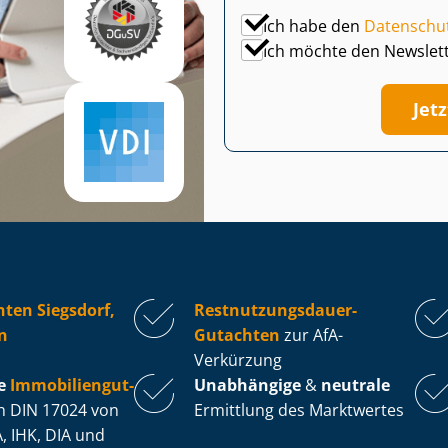
Ich habe den
Datenschu
Ich möchte den Newslet
Jet
ten Siegsdorf,
Rest­nut­zungs­dau­er-
n
Gutachten
zur AfA-
Verkürzung
e
Im­mo­bi­li­en­gut­
Unabhängige
&
neutrale
 DIN 17024 von
Ermittlung des Marktwertes
, IHK, DIA und