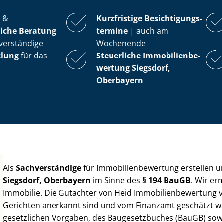
e
&
Kurzfristige Be­sich­ti­gungs­
iche Beratung
ter­mi­ne
| auch am
verständige
Wochenende
tlung
für das
Steuerliche Im­mo­bi­li­en­be­
wer­tung
Siegsdorf,
Oberbayern
Als
Sachverständige
für Im­mo­bi­li­en­be­wer­tung erstellen
Siegsdorf, Oberbayern
im Sinne des
§ 194 BauGB
. Wir er
Immobilie. Die Gutachter von Heid Im­mo­bi­li­en­be­wer­tung
Gerichten anerkannt sind und vom Finanzamt geschätzt werd
gesetzlichen Vorgaben, des Baugesetzbuches (BauGB) sowie de