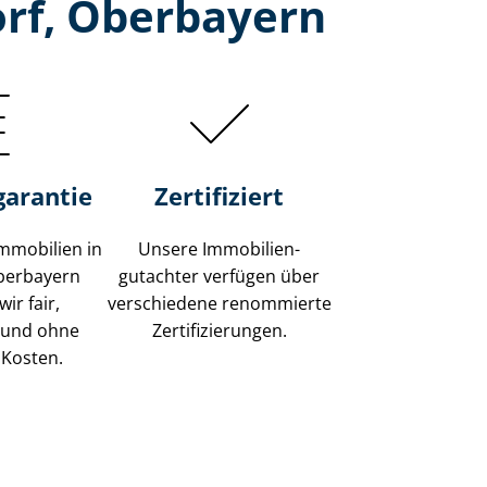
orf, Oberbayern
garantie
Zertifiziert
mmobilien in
Unsere Immobilien­
Oberbayern
gutachter verfügen über
ir fair,
verschiedene renommierte
 und ohne
Zer­ti­fi­zie­run­gen.
 Kosten.