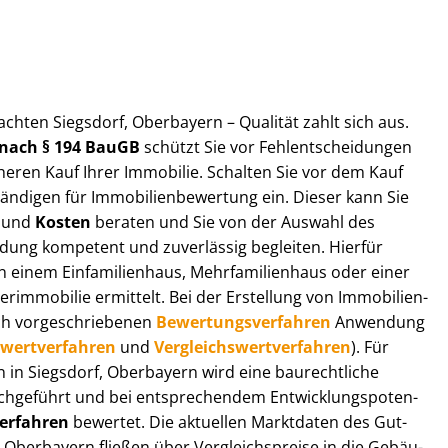
ut­ach­ten Siegsdorf, Oberbayern – Qualität zahlt sich aus.
n nach § 194 BauGB
schützt Sie vor Fehl­ent­schei­dun­gen
heren Kauf Ihrer Immobilie. Schalten Sie vor dem Kauf
­di­gen für Im­mo­bi­li­en­be­wer­tung ein. Dieser kann Sie
und
Kosten
beraten und Sie von der Auswahl des
ei­dung kompetent und zuverlässig begleiten. Hierfür
einem Einfamilienhaus, Mehr­fa­mi­li­en­haus oder einer
derimmobilie ermittelt. Bei der Erstellung von Im­mo­bi­li­en­
ch vor­ge­schrie­be­nen
Be­wer­tungs­ver­fah­ren
Anwendung
­wert­ver­fah­ren
und
Ver­gleichs­wert­ver­fah­ren
). Für
en in Siegsdorf, Oberbayern wird eine baurechtliche
chgeführt und bei entsprechendem Ent­wick­lungs­po­ten­
ver­fah­ren
bewertet. Die aktuellen Marktdaten des Gut­
, Oberbayern fließen über Ver­gleichs­prei­se in die Ge­bäu­