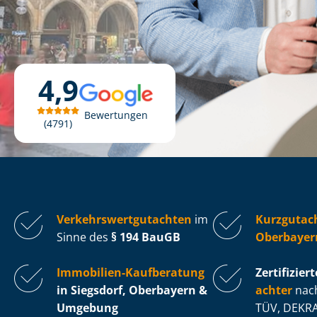
4,9
Bewertungen
4791
Ver­kehrs­wert­gut­ach­ten
im
Kurzgutach
Sinne des
§ 194 BauGB
Oberbayer
Immobilien-Kaufberatung
Zertifiziert
in Siegsdorf, Oberbayern &
ach­ter
nach
Umgebung
TÜV, DEKRA