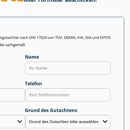
li­en­gut­ach­ter nach DIN 17024 von TÜV, DEKRA, IHK, DIA und EIPOS
lie sachgemäß.
Name
Telefon
Grund des Gutachtens