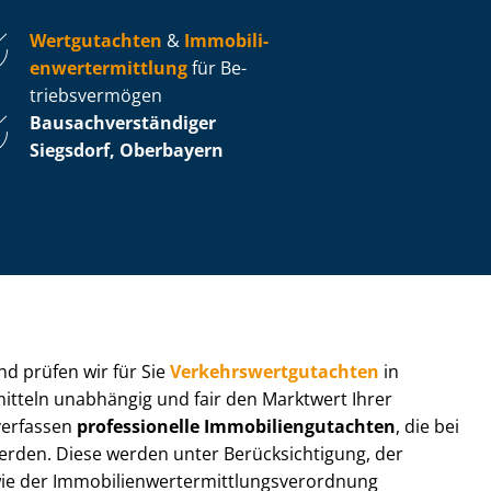
Wertgutachten
&
Im­mo­bi­li­
en­wert­ermitt­lung
für Be­
triebs­ver­mö­gen
Bau­sach­ver­stän­di­ger
Siegsdorf, Oberbayern
 und prüfen wir für Sie
Ver­kehrs­wert­gut­ach­ten
in
mitteln unabhängig und fair den Marktwert Ihrer
 verfassen
professionelle Im­mo­bi­li­en­gut­ach­ten
, die bei
en. Diese werden unter Be­rück­sich­ti­gung, der
r Im­mo­bi­li­en­wert­ermitt­lungs­ver­ord­nung