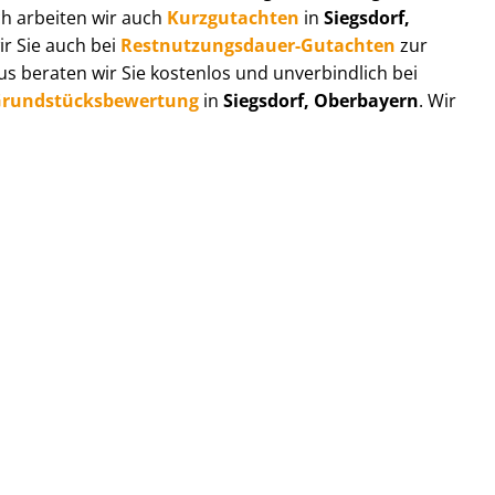
ch arbeiten wir auch
Kurzgutachten
in
Siegsdorf,
ir Sie auch bei
Rest­nut­zungs­dau­er-Gutachten
zur
 beraten wir Sie kostenlos und unverbindlich bei
rund­stücks­be­wer­tung
in
Siegsdorf, Oberbayern
. Wir