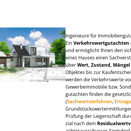
Ingenieure für Im­mo­bi­li­en­g
Ein
Ver­kehrs­wert­gut­ach­te
und ermöglicht Ihnen den sic
eines Hauses einen Sach­ver­stän
über
Wert, Zustand, Mängel
Objektes bis zur Kauf­ent­sch
werden die Verkehrswerte von 
Ge­wer­be­im­mo­bi­lie bzw. Son
gut­ach­ten finden die gesetzli
(
Sach­wert­ver­fah­ren
,
Er­trags
Grund­stücks­wert­ermitt­lun­g
Prüfung der Liegenschaft dur
zi­al nach dem
Re­si­du­al­wert­
ach­ter­aus­schus­ses Siegsdorf