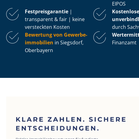
EIPOS
Fest­preis­ga­ran­tie
|
Kostenlos
transparent & fair | keine
unverbindl
versteckten Kosten
durch Sach
Bewertung von Ge­wer­be­
Wertermit
im­mo­bi­li­en
in Siegsdorf,
Finanzamt
Oberbayern