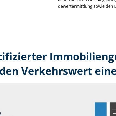
de­wert­ermitt­lung sowie den 
tifizierter Immobilien­g
den Verkehrswert eine