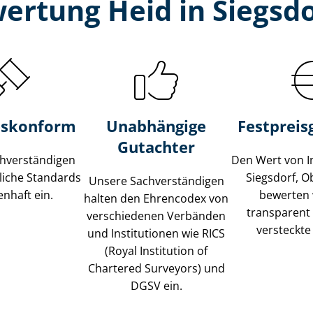
ertung Heid in Siegsd
s­konform
Unabhängige
Festpreis​
Gutachter
­ver­stän­di­gen
Den Wert von I
liche Standards
Siegsdorf, 
Unsere Sach­ver­stän­di­gen
nhaft ein.
bewerten w
halten den Ehrencodex von
transparent
verschiedenen Verbänden
versteckte
und Institutionen wie RICS
(Royal Institution of
Chartered Surveyors) und
DGSV ein.