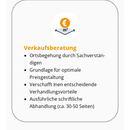
Ver­kaufs­be­ra­tung
Ortsbegehung durch Sach­ver­stän­
di­gen
Grundlage für optimale
Preisgestaltung
Verschafft Inen entscheidende
Ver­hand­lungs­vor­tei­le
Ausführliche schriftliche
Abhandlung (ca. 30-50 Seiten)