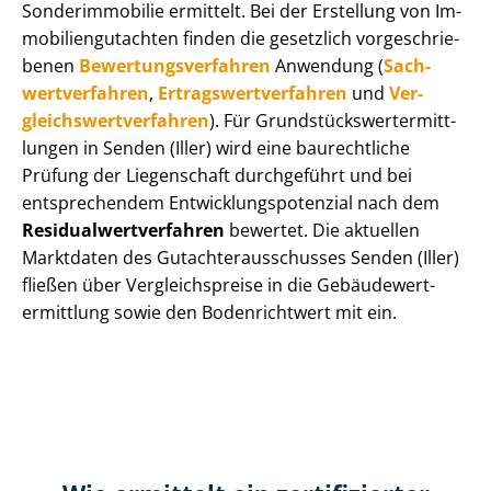
Sonderimmobilie ermittelt. Bei der Erstellung von Im­
mo­bi­li­en­gut­ach­ten finden die gesetzlich vor­ge­schrie­
be­nen
Be­wer­tungs­ver­fah­ren
Anwendung (
Sach­
wert­ver­fah­ren
,
Er­trags­wert­ver­fah­ren
und
Ver­
gleichs­wert­ver­fah­ren
). Für Grund­stücks­wert­ermitt­
lun­gen in Senden (Iller) wird eine baurechtliche
Prüfung der Liegenschaft durchgeführt und bei
entsprechendem Ent­wick­lungs­po­ten­zi­al nach dem
Re­si­du­al­wert­ver­fah­ren
bewertet. Die aktuellen
Marktdaten des Gut­ach­ter­aus­schus­ses Senden (Iller)
fließen über Ver­gleichs­prei­se in die Ge­bäu­de­wert­
ermitt­lung sowie den Bodenrichtwert mit ein.