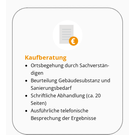
Kaufberatung
Ortsbegehung durch Sach­ver­stän­
di­gen
Beurteilung Gebäudesubstanz und
Sa­nie­rungs­be­darf
Schriftliche Abhandlung (ca. 20
Seiten)
Ausführliche telefonische
Besprechung der Ergebnisse