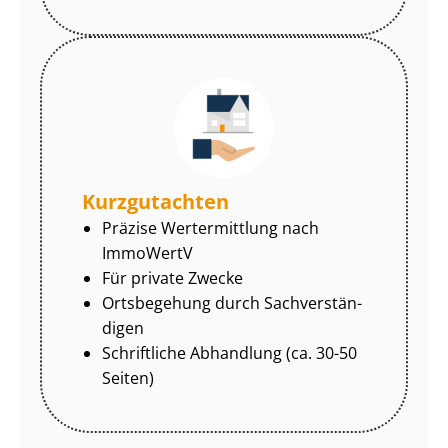
Kurzgutachten
Präzise Wertermittlung nach
ImmoWertV
Für private Zwecke
Ortsbegehung durch Sach­ver­stän­
di­gen
Schriftliche Abhandlung (ca. 30-50
Seiten)