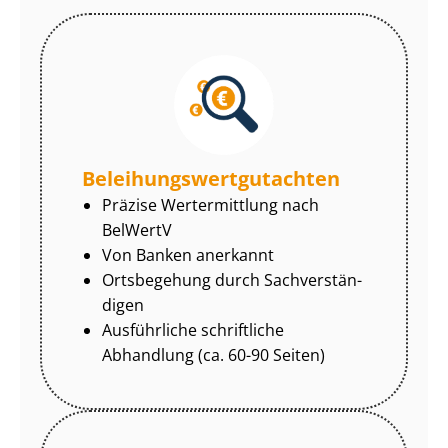
Be­lei­hungs­wert­gut­ach­ten
Präzise Wertermittlung nach
BelWertV
Von Banken anerkannt
Ortsbegehung durch Sach­ver­stän­
di­gen
Ausführliche schriftliche
Abhandlung (ca. 60-90 Seiten)