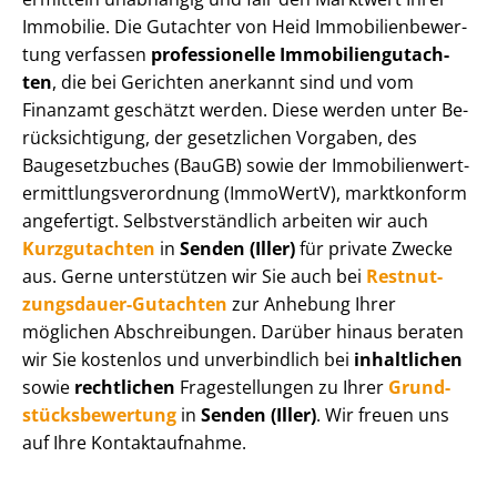
Immobilie. Die Gutachter von Heid Im­mo­bi­li­en­be­wer­
tung verfassen
professionelle Im­mo­bi­li­en­gut­ach­
ten
, die bei Gerichten anerkannt sind und vom
Finanzamt geschätzt werden. Diese werden unter Be­
rück­sich­ti­gung, der gesetzlichen Vorgaben, des
Baugesetzbuches (BauGB) sowie der Im­mo­bi­li­en­wert­
ermitt­lungs­ver­ord­nung (ImmoWertV), marktkonform
angefertigt. Selbst­ver­ständ­lich arbeiten wir auch
Kurzgutachten
in
Senden (Iller)
für private Zwecke
aus. Gerne unterstützen wir Sie auch bei
Rest­nut­
zungs­dau­er-Gutachten
zur Anhebung Ihrer
möglichen Abschreibungen. Darüber hinaus beraten
wir Sie kostenlos und unverbindlich bei
inhaltlichen
sowie
rechtlichen
Fragestellungen zu Ihrer
Grund­
stücks­be­wer­tung
in
Senden (Iller)
. Wir freuen uns
auf Ihre Kontaktaufnahme.