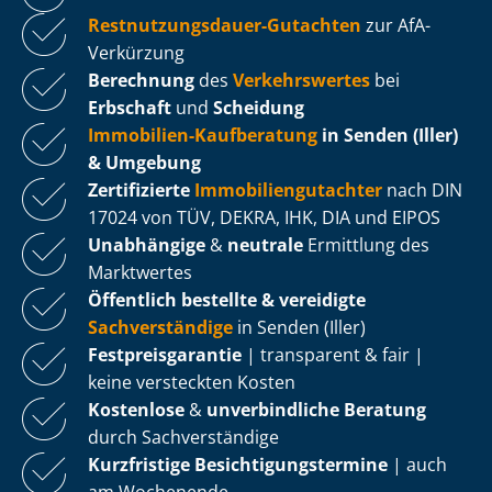
Rest­nut­zungs­dau­er-Gutachten
zur AfA-
Verkürzung
Berechnung
des
Verkehrswertes
bei
Erbschaft
und
Scheidung
Immobilien-Kaufberatung
in Senden (Iller)
& Umgebung
Zertifizierte
Im­mo­bi­li­en­gut­ach­ter
nach DIN
17024 von TÜV, DEKRA, IHK, DIA und EIPOS
Unabhängige
&
neutrale
Ermittlung des
Marktwertes
Öffentlich bestellte & vereidigte
Sachverständige
in Senden (Iller)
Fest­preis­ga­ran­tie
| transparent & fair |
keine versteckten Kosten
Kostenlose
&
unverbindliche Beratung
durch Sachverständige
Kurzfristige Be­sich­ti­gungs­ter­mi­ne
| auch
am Wochenende