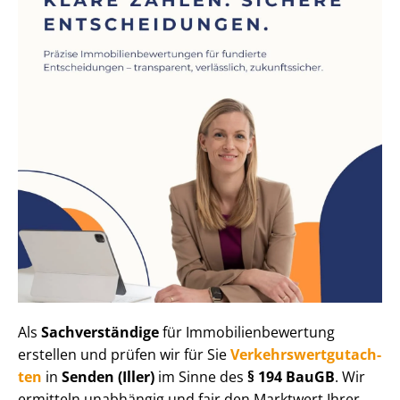
Als
Sachverständige
für Im­mo­bi­li­en­be­wer­tung
erstellen und prüfen wir für Sie
Ver­kehrs­wert­gut­ach­
ten
in
Senden (Iller)
im Sinne des
§ 194 BauGB
. Wir
ermitteln unabhängig und fair den Marktwert Ihrer