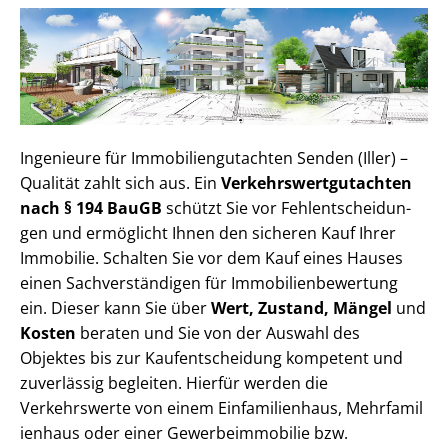
Ingenieure für Im­mo­bi­li­en­gut­ach­ten Senden (Iller) –
Qualität zahlt sich aus. Ein
Ver­kehrs­wert­gut­ach­ten
nach § 194 BauGB
schützt Sie vor Fehl­ent­schei­dun­
gen und ermöglicht Ihnen den sicheren Kauf Ihrer
Immobilie. Schalten Sie vor dem Kauf eines Hauses
einen Sach­ver­stän­di­gen für Im­mo­bi­li­en­be­wer­tung
ein. Dieser kann Sie über
Wert, Zustand, Mängel
und
Kosten
beraten und Sie von der Auswahl des
Objektes bis zur Kauf­ent­schei­dung kompetent und
zuverlässig begleiten. Hierfür werden die
Verkehrswerte von einem Einfamilienhaus, Mehr­fa­mi­l
i­en­haus oder einer Ge­wer­be­im­mo­bi­lie bzw.