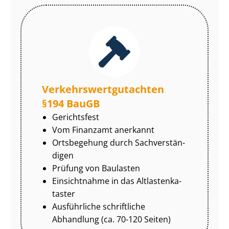
Ver­kehrs­wert­gut­ach­ten
§194 BauGB
Gerichtsfest
Vom Finanzamt anerkannt
Ortsbegehung durch Sach­ver­stän­
di­gen
Prüfung von Baulasten
Einsichtnahme in das Alt­las­ten­ka­
tas­ter
Ausführliche schriftliche
Abhandlung (ca. 70-120 Seiten)