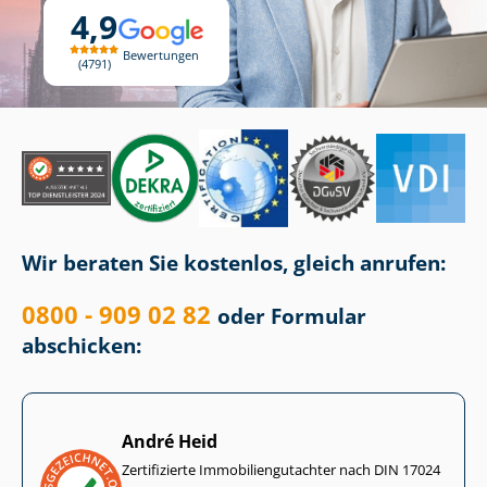
4,9
Bewertungen
4791
Wir beraten Sie kostenlos, gleich anrufen:
0800 - 909 02 82
oder Formular
abschicken:
André Heid
Zertifizierte Im­mo­bi­li­en­gut­ach­ter nach DIN 17024