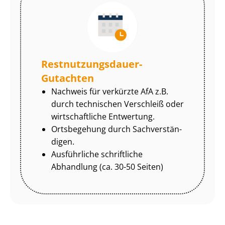
Rest­nut­zungs­dau­er-
Gutachten
Nachweis für verkürzte AfA z.B.
durch technischen Verschleiß oder
wirtschaftliche Entwertung.
Ortsbegehung durch Sach­ver­stän­
di­gen.
Ausführliche schriftliche
Abhandlung (ca. 30-50 Seiten)