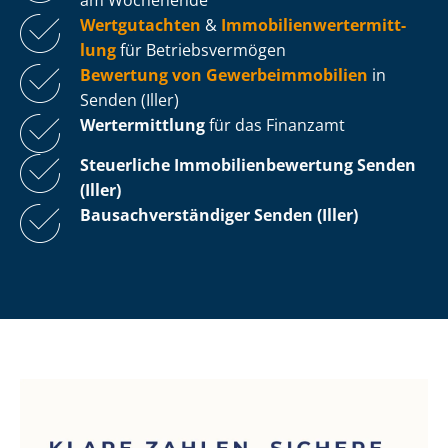
Wertgutachten
&
Im­mo­bi­li­en­wert­ermitt­
lung
für Be­triebs­ver­mö­gen
Bewertung von Ge­wer­be­im­mo­bi­li­en
in
Senden (Iller)
Wertermittlung
für das Finanzamt
Steuerliche Im­mo­bi­li­en­be­wer­tung
Senden
(Iller)
Bau­sach­ver­stän­di­ger Senden (Iller)