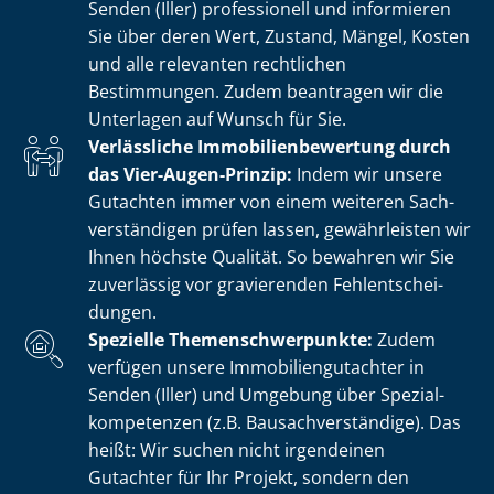
Senden (Iller) professionell und informieren
Sie über deren Wert, Zustand, Mängel, Kosten
und alle relevanten rechtlichen
Bestimmungen. Zudem beantragen wir die
Unterlagen auf Wunsch für Sie.
Verlässliche Im­mo­bi­li­en­be­wer­tung durch
das Vier-Augen-Prinzip:
Indem wir unsere
Gutachten immer von einem weiteren Sach­
ver­stän­di­gen prüfen lassen, gewährleisten wir
Ihnen höchste Qualität. So bewahren wir Sie
zuverlässig vor gravierenden Fehl­ent­schei­
dun­gen.
Spezielle The­men­schwer­punk­te:
Zudem
verfügen unsere Im­mo­bi­li­en­gut­ach­ter in
Senden (Iller) und Umgebung über Spe­zi­al­
kom­pe­ten­zen (z.B. Bau­sach­ver­stän­di­ge). Das
heißt: Wir suchen nicht irgendeinen
Gutachter für Ihr Projekt, sondern den