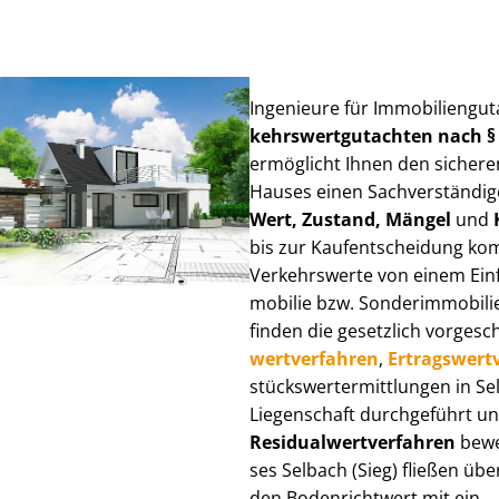
Ingenieure für Im­mo­bi­li­en­gu
kehrs­wert­gut­ach­ten nach 
ermöglicht Ihnen den sicheren
Hauses einen Sach­ver­stän­di­ge
Wert, Zustand, Mängel
und
bis zur Kauf­ent­schei­dung k
Verkehrswerte von einem Einfam
mo­bi­lie bzw. Sonderimmobilie e
finden die gesetzlich vor­ge­sc
wert­ver­fah­ren
,
Er­trags­wert­
stücks­wert­ermitt­lun­gen in 
Liegenschaft durchgeführt und
Re­si­du­al­wert­ver­fah­ren
bewer
ses Selbach (Sieg) fließen über 
den Bodenrichtwert mit ein.