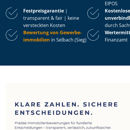
EIPOS
Fest­preis­ga­ran­tie
|
Kostenlos
transparent & fair | keine
unverbindl
versteckten Kosten
durch Sach
Bewertung von Ge­wer­be­
Wertermit
im­mo­bi­li­en
in Selbach (Sieg)
Finanzamt