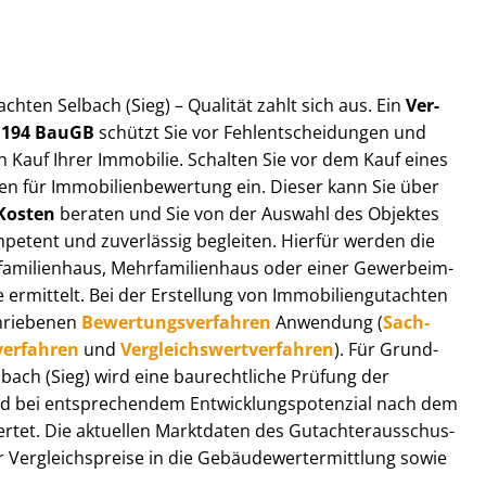
t­ach­ten Selbach (Sieg) – Qualität zahlt sich aus. Ein
Ver­
§ 194 BauGB
schützt Sie vor Fehl­ent­schei­dun­gen und
 Kauf Ihrer Immobilie. Schalten Sie vor dem Kauf eines
n für Im­mo­bi­li­en­be­wer­tung ein. Dieser kann Sie über
Kosten
beraten und Sie von der Auswahl des Objektes
ompetent und zuverlässig begleiten. Hierfür werden die
ilienhaus, Mehr­fa­mi­li­en­haus oder einer Ge­wer­be­im­
rmittelt. Bei der Erstellung von Im­mo­bi­li­en­gut­ach­ten
hrie­be­nen
Be­wer­tungs­ver­fah­ren
Anwendung (
Sach­
ver­fah­ren
und
Ver­gleichs­wert­ver­fah­ren
). Für Grund­
Selbach (Sieg) wird eine baurechtliche Prüfung der
 bei entsprechendem Ent­wick­lungs­po­ten­zi­al nach dem
tet. Die aktuellen Marktdaten des Gut­ach­ter­aus­schus­
Ver­gleichs­prei­se in die Ge­bäu­de­wert­ermitt­lung sowie