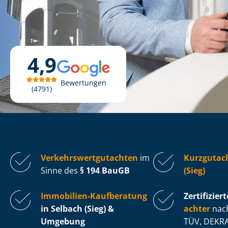
4,9
Bewertungen
4791
Ver­kehrs­wert­gut­ach­ten
im
Kurzgutac
Sinne des
§ 194 BauGB
(Sieg)
Immobilien-Kaufberatung
Zertifiziert
in Selbach (Sieg) &
ach­ter
nach
Umgebung
TÜV, DEKRA