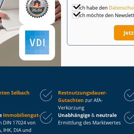
Ich habe den
Datenschu
Ich möchte den Newslet
Jet
hten Selbach
Rest­nut­zungs­dau­er-
Gutachten
zur AfA-
Verkürzung
e
Im­mo­bi­li­en­gut­
Unabhängige
&
neutrale
 DIN 17024 von
Ermittlung des Marktwertes
, IHK, DIA und