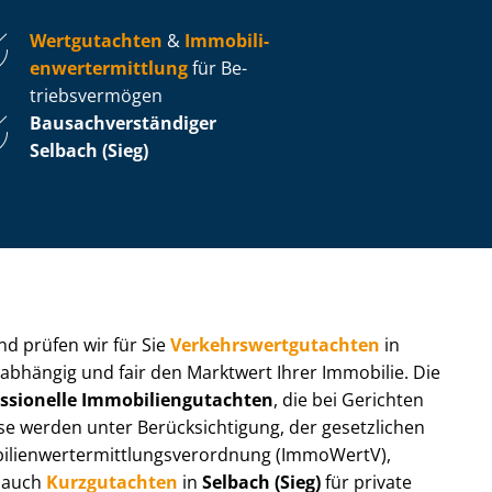
Wertgutachten
&
Im­mo­bi­li­
en­wert­ermitt­lung
für Be­
triebs­ver­mö­gen
Bau­sach­ver­stän­di­ger
Selbach (Sieg)
 und prüfen wir für Sie
Ver­kehrs­wert­gut­ach­ten
in
nabhängig und fair den Marktwert Ihrer Immobilie. Die
ssionelle Im­mo­bi­li­en­gut­ach­ten
, die bei Gerichten
werden unter Be­rück­sich­ti­gung, der gesetzlichen
i­en­wert­ermitt­lungs­ver­ord­nung (ImmoWertV),
r auch
Kurzgutachten
in
Selbach (Sieg)
für private