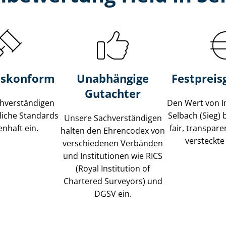
s­konform
Unabhängige
Festpreis​
Gutachter
­ver­stän­di­gen
Den Wert von I
liche Standards
Selbach (Sieg)
Unsere Sach­ver­stän­di­gen
nhaft ein.
fair, transpar
halten den Ehrencodex von
versteckte
verschiedenen Verbänden
und Institutionen wie RICS
(Royal Institution of
Chartered Surveyors) und
DGSV ein.