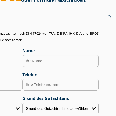
li­en­gut­ach­ter nach DIN 17024 von TÜV, DEKRA, IHK, DIA und EIPOS
lie sachgemäß.
Name
Telefon
Grund des Gutachtens