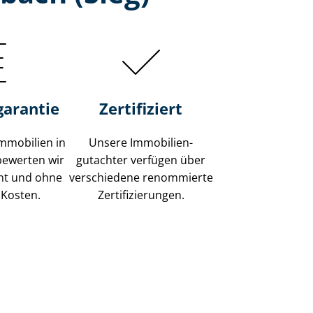
garantie
Zertifiziert
mmobilien in
Unsere Immobilien­
 bewerten wir
gutachter verfügen über
ent und ohne
verschiedene renommierte
 Kosten.
Zer­ti­fi­zie­run­gen.