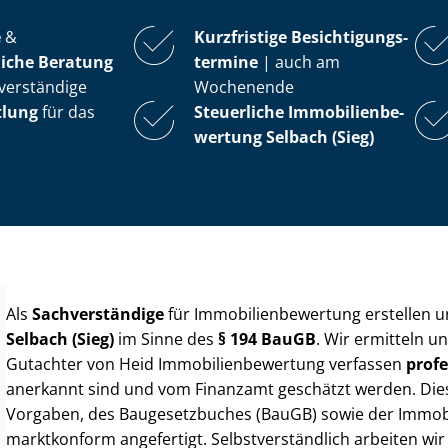
e
&
Kurzfristige Be­sich­ti­gungs­
iche Beratung
ter­mi­ne
| auch am
verständige
Wochenende
tlung
für das
Steuerliche Im­mo­bi­li­en­be­
wer­tung
Selbach (Sieg)
Als
Sachverständige
für Im­mo­bi­li­en­be­wer­tung erstellen
Selbach (Sieg)
im Sinne des
§ 194 BauGB
. Wir ermitteln u
Gutachter von Heid Im­mo­bi­li­en­be­wer­tung verfassen
profe
anerkannt sind und vom Finanzamt geschätzt werden. Diese 
Vorgaben, des Baugesetzbuches (BauGB) sowie der Im­mo­bi­l
marktkonform angefertigt. Selbst­ver­ständ­lich arbeiten wi