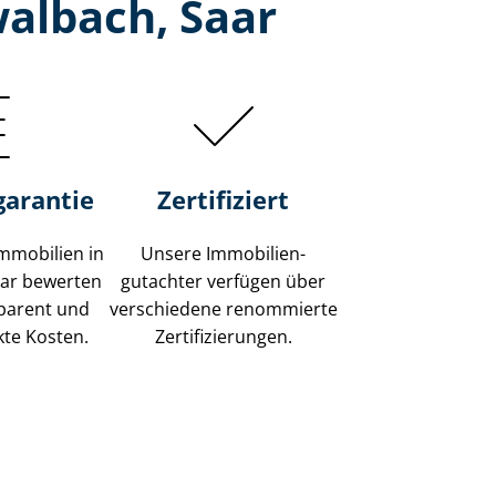
albach, Saar
garantie
Zertifiziert
mmobilien in
Unsere Immobilien­
aar bewerten
gutachter verfügen über
sparent und
verschiedene renommierte
kte Kosten.
Zer­ti­fi­zie­run­gen.