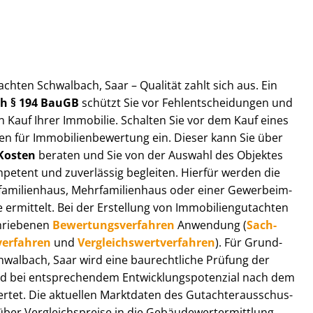
t­ach­ten Schwalbach, Saar – Qualität zahlt sich aus. Ein
ach § 194 BauGB
schützt Sie vor Fehl­ent­schei­dun­gen und
 Kauf Ihrer Immobilie. Schalten Sie vor dem Kauf eines
n für Im­mo­bi­li­en­be­wer­tung ein. Dieser kann Sie über
Kosten
beraten und Sie von der Auswahl des Objektes
ompetent und zuverlässig begleiten. Hierfür werden die
ilienhaus, Mehr­fa­mi­li­en­haus oder einer Ge­wer­be­im­
rmittelt. Bei der Erstellung von Im­mo­bi­li­en­gut­ach­ten
hrie­be­nen
Be­wer­tungs­ver­fah­ren
Anwendung (
Sach­
ver­fah­ren
und
Ver­gleichs­wert­ver­fah­ren
). Für Grund­
Schwalbach, Saar wird eine baurechtliche Prüfung der
 bei entsprechendem Ent­wick­lungs­po­ten­zi­al nach dem
tet. Die aktuellen Marktdaten des Gut­ach­ter­aus­schus­
er Ver­gleichs­prei­se in die Ge­bäu­de­wert­ermitt­lung