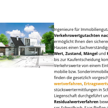
Ingenieure für Im­mo­bi­li­en­gu
Ver­kehrs­wert­gut­ach­ten n
ermöglicht Ihnen den sicheren
Hauses einen Sach­ver­stän­di­ge
Wert, Zustand, Mängel
und
bis zur Kauf­ent­schei­dung k
Verkehrswerte von einem Einfam
mo­bi­lie bzw. Sonderimmobilie e
finden die gesetzlich vor­ge­sc
wert­ver­fah­ren
,
Er­trags­wert­
stücks­wert­ermitt­lun­gen in 
Liegenschaft durchgeführt und
Re­si­du­al­wert­ver­fah­ren
bewer
ses Schwalbach, Saar fließen üb