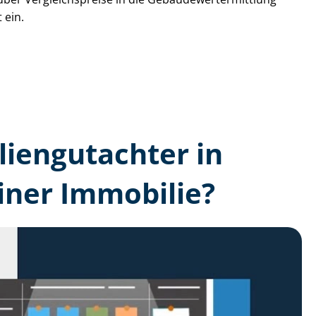
 ein.
lien­gutachter in
iner Immobilie?