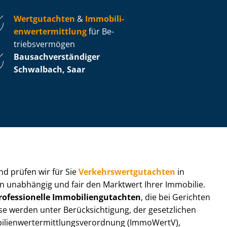
Wertgutachten
&
Im­mo­bi­li­
en­wert­ermitt­lung
für Be­
triebs­ver­mö­gen
Bau­sach­ver­stän­di­ger
Schwalbach, Saar
 und prüfen wir für Sie
Ver­kehrs­wert­gut­ach­ten
in
eln unabhängig und fair den Marktwert Ihrer Immobilie.
rofessionelle Im­mo­bi­li­en­gut­ach­ten
, die bei Gerichten
werden unter Be­rück­sich­ti­gung, der gesetzlichen
i­en­wert­ermitt­lungs­ver­ord­nung (ImmoWertV),