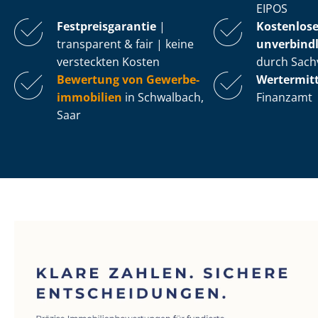
EIPOS
Fest­preis­ga­ran­tie
|
Kostenlos
transparent & fair | keine
unverbindl
versteckten Kosten
durch Sach
Bewertung von Ge­wer­be­
Wertermit
im­mo­bi­li­en
in Schwalbach,
Finanzamt
Saar