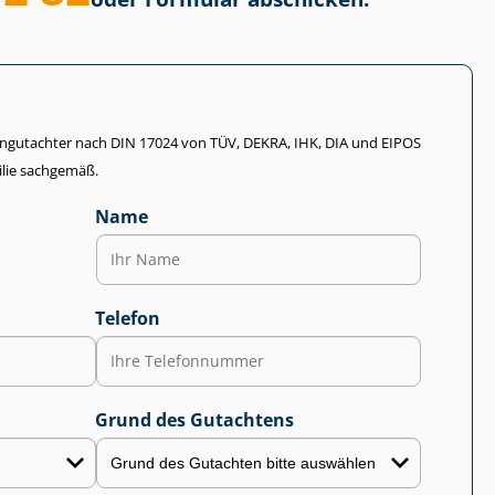
li­en­gut­ach­ter nach DIN 17024 von TÜV, DEKRA, IHK, DIA und EIPOS
lie sachgemäß.
Name
Telefon
Grund des Gutachtens