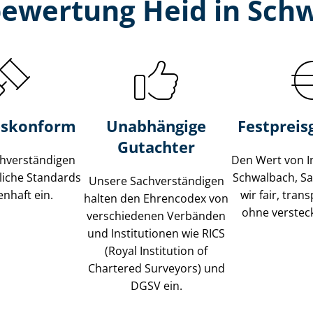
bewertung Heid in Schw
s­konform
Unabhängige
Festpreis​
Gutachter
­ver­stän­di­gen
Den Wert von I
liche Standards
Schwalbach, S
Unsere Sach­ver­stän­di­gen
nhaft ein.
wir fair, tran
halten den Ehrencodex von
ohne verstec
verschiedenen Verbänden
und Institutionen wie RICS
(Royal Institution of
Chartered Surveyors) und
DGSV ein.