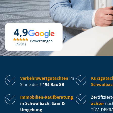
4,9
Bewertungen
4791
Ver­kehrs­wert­gut­ach­ten
im
Kurzgutac
Sinne des
§ 194 BauGB
Schwalbac
Immobilien-Kaufberatung
Zertifiziert
in Schwalbach, Saar &
ach­ter
nach
Umgebung
TÜV, DEKRA