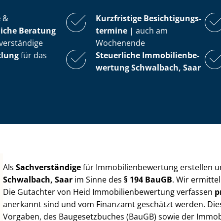
e
&
Kurzfristige Be­sich­ti­gungs­
iche Beratung
ter­mi­ne
| auch am
verständige
Wochenende
tlung
für das
Steuerliche Im­mo­bi­li­en­be­
wer­tung
Schwalbach, Saar
Als
Sachverständige
für Im­mo­bi­li­en­be­wer­tung erstellen
Schwalbach, Saar
im Sinne des
§ 194 BauGB
. Wir ermitt
Die Gutachter von Heid Im­mo­bi­li­en­be­wer­tung verfassen
p
anerkannt sind und vom Finanzamt geschätzt werden. Diese 
Vorgaben, des Baugesetzbuches (BauGB) sowie der Im­mo­bi­l