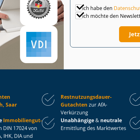
Ich habe den
Datenschu
Ich möchte den Newslet
Jet
hten
Rest­nut­zungs­dau­er-
h, Saar
Gutachten
zur AfA-
Verkürzung
e
Im­mo­bi­li­en­gut­
Unabhängige
&
neutrale
 DIN 17024 von
Ermittlung des Marktwertes
, IHK, DIA und