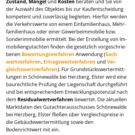
Zustand, Mängel
und
Kosten
beraten und Sie von
der Auswahl des Objektes bis zur Kauf­ent­schei­dung
kompetent und zuverlässig begleiten. Hierfür werden
die Verkehrswerte von einem Einfamilienhaus, Mehr­
fa­mi­li­en­haus oder einer Ge­wer­be­im­mo­bi­lie bzw.
Sonderimmobilie ermittelt. Bei der Erstellung von Im­
mo­bi­li­en­gut­ach­ten finden die gesetzlich vor­ge­schrie­
be­nen
Be­wer­tungs­ver­fah­ren
Anwendung (
Sach­
wert­ver­fah­ren
,
Er­trags­wert­ver­fah­ren
und
Ver­
gleichs­wert­ver­fah­ren
). Für Grund­stücks­wert­ermitt­
lun­gen in Schönewalde bei Herzberg, Elster wird eine
baurechtliche Prüfung der Liegenschaft durchgeführt
und bei entsprechendem Ent­wick­lungs­po­ten­zi­al nach
dem
Re­si­du­al­wert­ver­fah­ren
bewertet. Die aktuellen
Marktdaten des Gut­ach­ter­aus­schus­ses Schönewalde
bei Herzberg, Elster fließen über Ver­gleichs­prei­se in
die Ge­bäu­de­wert­ermitt­lung sowie den
Bodenrichtwert mit ein.