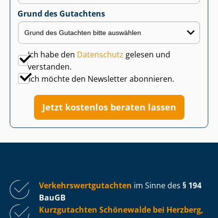
Grund des Gutachtens
Ich habe den
Datenschutz
gelesen und
verstanden.
Ich möchte den Newsletter abonnieren.
Jetzt kostenlos beraten lassen
Ver­kehrs­wert­gut­ach­ten
im Sinne des
§ 194
BauGB
Kurzgutachten Schönewalde bei Herzberg,