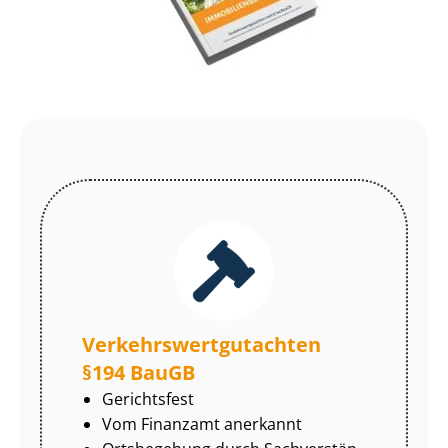
Ver­kehrs­wert­gut­ach­ten
§194 BauGB
Gerichtsfest
Vom Finanzamt anerkannt