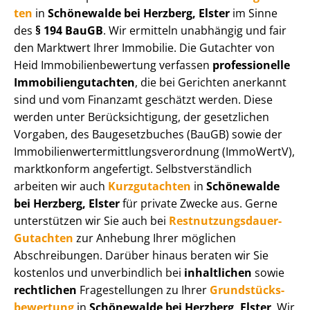
ten
in
Schönewalde bei Herzberg, Elster
im Sinne
des
§ 194 BauGB
. Wir ermitteln unabhängig und fair
den Marktwert Ihrer Immobilie. Die Gutachter von
Heid Im­mo­bi­li­en­be­wer­tung verfassen
professionelle
Im­mo­bi­li­en­gut­ach­ten
, die bei Gerichten anerkannt
sind und vom Finanzamt geschätzt werden. Diese
werden unter Be­rück­sich­ti­gung, der gesetzlichen
Vorgaben, des Baugesetzbuches (BauGB) sowie der
Im­mo­bi­li­en­wert­ermitt­lungs­ver­ord­nung (ImmoWertV),
marktkonform angefertigt. Selbst­ver­ständ­lich
arbeiten wir auch
Kurzgutachten
in
Schönewalde
bei Herzberg, Elster
für private Zwecke aus. Gerne
unterstützen wir Sie auch bei
Rest­nut­zungs­dau­er-
Gutachten
zur Anhebung Ihrer möglichen
Abschreibungen. Darüber hinaus beraten wir Sie
kostenlos und unverbindlich bei
inhaltlichen
sowie
rechtlichen
Fragestellungen zu Ihrer
Grund­stücks­
be­wer­tung
in
Schönewalde bei Herzberg, Elster
. Wir