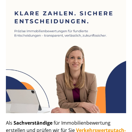
Als
Sachverständige
für Im­mo­bi­li­en­be­wer­tung
erstellen und prüfen wir für Sie
Ver­kehrs­wert­gut­ach­