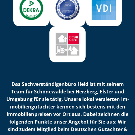
Das Sach­ver­stän­di­gen­bü­ro Heid ist mit seinem
Team für Schönewalde bei Herzberg, Elster und
Umgebung für sie tätig. Unsere lokal versierten Im­
mo­bi­li­en­gut­ach­ter kennen sich bestens mit den
Im­mo­bi­li­en­prei­sen vor Ort aus. Dabei zeichnen die
folgenden Punkte unser Angebot für Sie aus: Wir
sind zudem Mitglied beim Deutschen Gutachter &