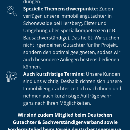
dun­gen.
Spezielle The­men­schwer­punk­te:
Zudem
verfügen unsere Im­mo­bi­li­en­gut­ach­ter in
Schönewalde bei Herzberg, Elster und
Umgebung über Spe­zi­al­kom­pe­ten­zen (z.B.
Bau­sach­ver­stän­di­ge). Das heißt: Wir suchen
nicht irgendeinen Gutachter für Ihr Projekt,
sondern den optimal geeigneten, sodass wir
auch besondere Anliegen bestens bedienen
können.
Auch kurzfristige Termine:
Unsere Kunden
sind uns wichtig. Deshalb richten sich unsere
Im­mo­bi­li­en­gut­ach­ter zeitlich nach Ihnen und
nehmen auch kurzfristige Aufträge wahr –
ganz nach Ihren Möglichkeiten.
Wir sind zudem Mitglied beim Deutschen
Gutachter & Sach­ver­stän­di­gen­ver­band sowie
Fördermitglied beim Verein deutscher Ingenieure.