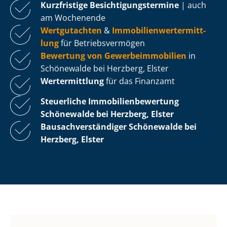
Kurzfristige Be­sich­ti­gungs­ter­mi­ne
| auch
am Wochenende
Wertgutachten
&
Im­mo­bi­li­en­wert­ermitt­
lung
für Be­triebs­ver­mö­gen
Bewertung von Ge­wer­be­im­mo­bi­li­en
in
Schönewalde bei Herzberg, Elster
Wertermittlung
für das Finanzamt
Steuerliche Im­mo­bi­li­en­be­wer­tung
Schönewalde bei Herzberg, Elster
Bau­sach­ver­stän­di­ger Schönewalde bei
Herzberg, Elster