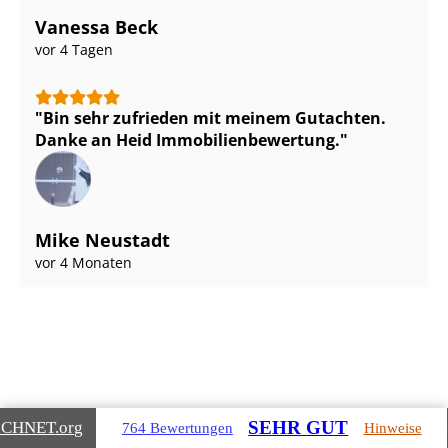
Vanessa Beck
vor 4 Tagen
Bin sehr zufrieden mit meinem Gutachten.
Danke an Heid Im­mo­bi­li­en­be­wer­tung.
Mike Neustadt
vor 4 Monaten
Gebäudearten, die wir für Sie
SEHR GUT
ICHNET
.org
764 Bewertungen
Hinweise