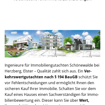
Ingenieure für Im­mo­bi­li­en­gut­ach­ten Schönewalde bei
Herzberg, Elster – Qualität zahlt sich aus. Ein
Ver­
kehrs­wert­gut­ach­ten nach § 194 BauGB
schützt Sie
vor Fehl­ent­schei­dun­gen und ermöglicht Ihnen den
sicheren Kauf Ihrer Immobilie. Schalten Sie vor dem
Kauf eines Hauses einen Sach­ver­stän­di­gen für Im­mo­
bi­li­en­be­wer­tung ein. Dieser kann Sie über
Wert,