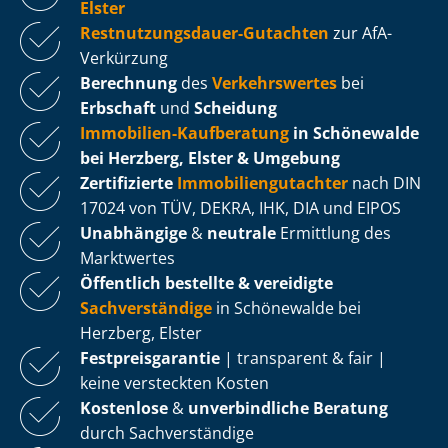
Elster
Rest­nut­zungs­dau­er-Gutachten
zur AfA-
Verkürzung
Berechnung
des
Verkehrswertes
bei
Erbschaft
und
Scheidung
Immobilien-Kaufberatung
in Schönewalde
bei Herzberg, Elster & Umgebung
Zertifizierte
Im­mo­bi­li­en­gut­ach­ter
nach DIN
17024 von TÜV, DEKRA, IHK, DIA und EIPOS
Unabhängige
&
neutrale
Ermittlung des
Marktwertes
Öffentlich bestellte & vereidigte
Sachverständige
in Schönewalde bei
Herzberg, Elster
Fest­preis­ga­ran­tie
| transparent & fair |
keine versteckten Kosten
Kostenlose
&
unverbindliche Beratung
durch Sachverständige