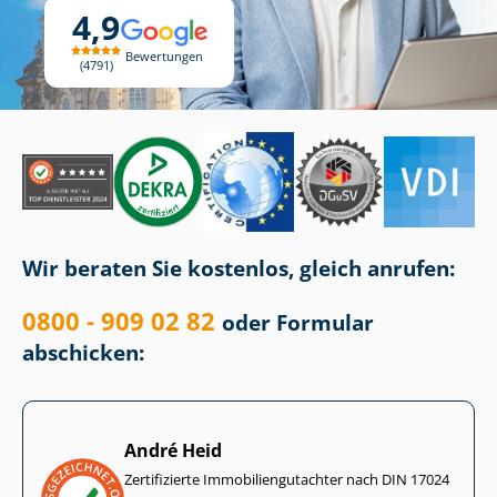
4,9
Bewertungen
4791
Wir beraten Sie kostenlos, gleich anrufen:
0800 - 909 02 82
oder Formular
abschicken:
André Heid
Zertifizierte Im­mo­bi­li­en­gut­ach­ter nach DIN 17024