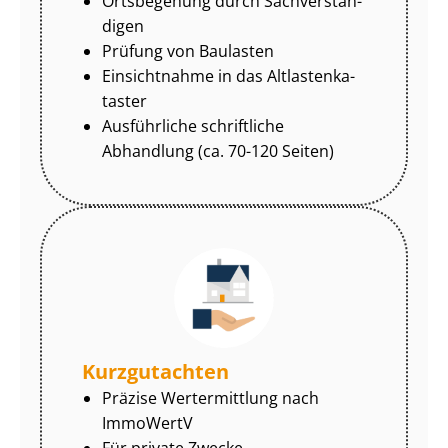
Ortsbegehung durch Sach­ver­stän­
di­gen
Prüfung von Baulasten
Einsichtnahme in das Alt­las­ten­ka­
tas­ter
Ausführliche schriftliche
Abhandlung (ca. 70-120 Seiten)
Kurzgutachten
Präzise Wertermittlung nach
ImmoWertV
Für private Zwecke