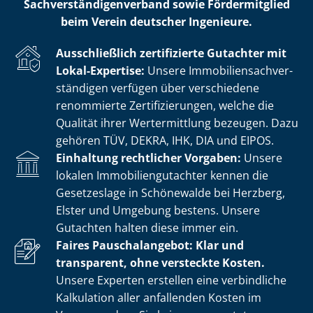
Sach­ver­stän­di­gen­ver­band sowie Fördermitglied
beim Verein deutscher Ingenieure.
Ausschließlich zertifizierte Gutachter mit
Lokal-Expertise:
Unsere Im­mo­bi­li­en­sach­ver­
stän­di­gen verfügen über verschiedene
renommierte Zer­ti­fi­zie­run­gen, welche die
Qualität ihrer Wertermittlung bezeugen. Dazu
gehören TÜV, DEKRA, IHK, DIA und EIPOS.
Einhaltung rechtlicher Vorgaben:
Unsere
lokalen Im­mo­bi­li­en­gut­ach­ter kennen die
Gesetzeslage in Schönewalde bei Herzberg,
Elster und Umgebung bestens. Unsere
Gutachten halten diese immer ein.
Faires Pauschalangebot: Klar und
transparent, ohne versteckte Kosten.
Unsere Experten erstellen eine verbindliche
Kalkulation aller anfallenden Kosten im