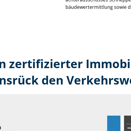
bäu­de­wert­ermitt­lung sowie 
n zertifizierter Immobi
srück den Verkehrswe