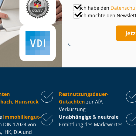
Ich habe den
Datenschu
Ich möchte den Newslet
Jet
hten
Rest­nut­zungs­dau­er-
bach, Hunsrück
Gutachten
zur AfA-
Verkürzung
e
Im­mo­bi­li­en­gut­
Unabhängige
&
neutrale
 DIN 17024 von
Ermittlung des Marktwertes
, IHK, DIA und