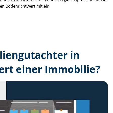
den Bodenrichtwert mit ein.
lien­gutachter in
rt einer Immobilie?