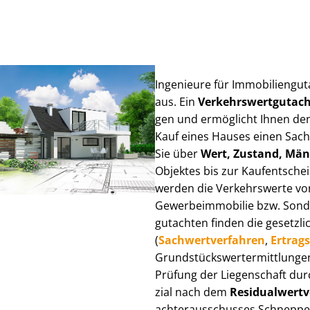
Ingenieure für Im­mo­bi­li­en­
aus. Ein
Ver­kehrs­wert­gut­a
gen und ermöglicht Ihnen den
Kauf eines Hauses einen Sach­ve
Sie über
Wert, Zustand, Män
Objektes bis zur Kauf­ent­sch
werden die Verkehrswerte von 
Ge­wer­be­im­mo­bi­lie bzw. Son
gut­ach­ten finden die gesetzli
(
Sach­wert­ver­fah­ren
,
Er­trags
Grund­stücks­wert­ermitt­lun­
Prüfung der Liegenschaft dur
zi­al nach dem
Re­si­du­al­wert­
ach­ter­aus­schus­ses Schneppe