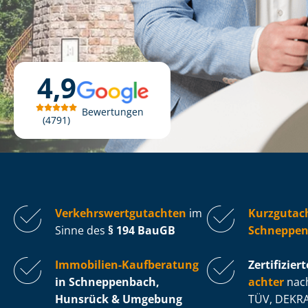
4,9
Bewertungen
4791
Ver­kehrs­wert­gut­ach­ten
im
Kurzgutac
Sinne des
§ 194 BauGB
Schneppen
Immobilien-Kaufberatung
Zertifiziert
in Schneppenbach,
ach­ter
nach
Hunsrück & Umgebung
TÜV, DEKRA