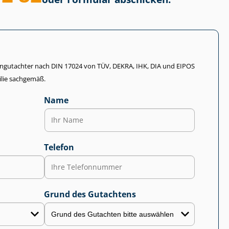
li­en­gut­ach­ter nach DIN 17024 von TÜV, DEKRA, IHK, DIA und EIPOS
lie sachgemäß.
Name
Telefon
Grund des Gutachtens