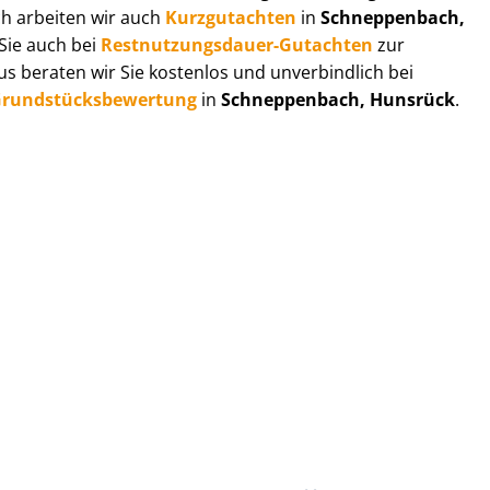
ch arbeiten wir auch
Kurzgutachten
in
Schneppenbach,
Sie auch bei
Rest­nut­zungs­dau­er-Gutachten
zur
 beraten wir Sie kostenlos und unverbindlich bei
rund­stücks­be­wer­tung
in
Schneppenbach, Hunsrück
.