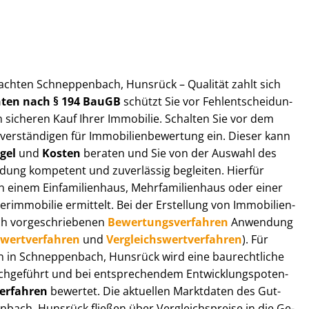
gut­ach­ten Schneppenbach, Hunsrück – Qualität zahlt sich
ch­ten nach § 194 BauGB
schützt Sie vor Fehl­ent­schei­dun­
 sicheren Kauf Ihrer Immobilie. Schalten Sie vor dem
r­stän­di­gen für Im­mo­bi­li­en­be­wer­tung ein. Dieser kann
gel
und
Kosten
beraten und Sie von der Auswahl des
ei­dung kompetent und zuverlässig begleiten. Hierfür
einem Einfamilienhaus, Mehr­fa­mi­li­en­haus oder einer
derimmobilie ermittelt. Bei der Erstellung von Im­mo­bi­li­en­
ch vor­ge­schrie­be­nen
Be­wer­tungs­ver­fah­ren
Anwendung
­wert­ver­fah­ren
und
Ver­gleichs­wert­ver­fah­ren
). Für
gen in Schneppenbach, Hunsrück wird eine baurechtliche
chgeführt und bei entsprechendem Ent­wick­lungs­po­ten­
ver­fah­ren
bewertet. Die aktuellen Marktdaten des Gut­
nbach, Hunsrück fließen über Ver­gleichs­prei­se in die Ge­