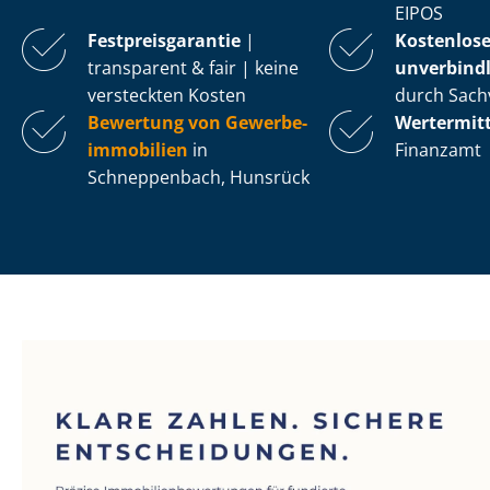
EIPOS
Fest­preis­ga­ran­tie
|
Kostenlos
transparent & fair | keine
unverbindl
versteckten Kosten
durch Sach
Bewertung von Ge­wer­be­
Wertermit
im­mo­bi­li­en
in
Finanzamt
Schneppenbach, Hunsrück