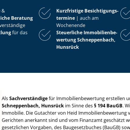
e
&
Kurzfristige Be­sich­ti­gungs­
iche Beratung
ter­mi­ne
| auch am
verständige
Wochenende
tlung
für das
Steuerliche Im­mo­bi­li­en­be­
wer­tung
Schneppenbach,
Hunsrück
Als
Sachverständige
für Im­mo­bi­li­en­be­wer­tung erstellen
Schneppenbach, Hunsrück
im Sinne des
§ 194 BauGB
. W
Immobilie. Die Gutachter von Heid Im­mo­bi­li­en­be­wer­tung
Gerichten anerkannt sind und vom Finanzamt geschätzt werd
gesetzlichen Vorgaben, des Baugesetzbuches (BauGB) sowie de