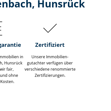
enbach, Hunsrück
garantie
Zertifiziert
mmobilien in
Unsere Immobilien­
h, Hunsrück
gutachter verfügen über
ir fair,
verschiedene renommierte
 und ohne
Zer­ti­fi­zie­run­gen.
 Kosten.