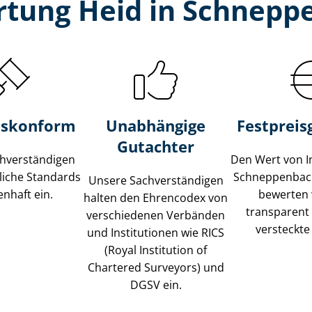
rtung Heid in Schnepp
s­konform
Unabhängige
Festpreis​
Gutachter
­ver­stän­di­gen
Den Wert von I
liche Standards
Schneppenbac
Unsere Sach­ver­stän­di­gen
nhaft ein.
bewerten w
halten den Ehrencodex von
transparent
verschiedenen Verbänden
versteckte
und Institutionen wie RICS
(Royal Institution of
Chartered Surveyors) und
DGSV ein.