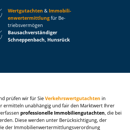
Wertgutachten
&
Im­mo­bi­li­
en­wert­ermitt­lung
für Be­
triebs­ver­mö­gen
Bau­sach­ver­stän­di­ger
Schneppenbach, Hunsrück
 und prüfen wir für Sie
Ver­kehrs­wert­gut­ach­ten
in
ir ermitteln unabhängig und fair den Marktwert Ihrer
 verfassen
professionelle Im­mo­bi­li­en­gut­ach­ten
, die bei
en. Diese werden unter Be­rück­sich­ti­gung, der
r Im­mo­bi­li­en­wert­ermitt­lungs­ver­ord­nung