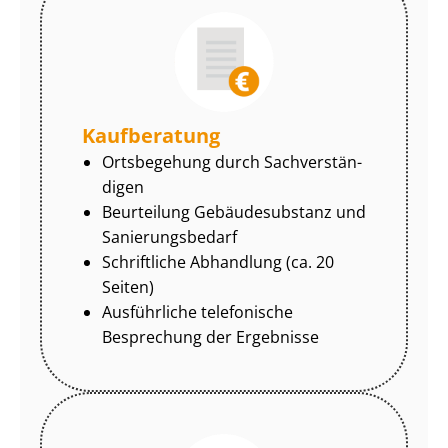
Kaufberatung
Ortsbegehung durch Sach­ver­stän­
di­gen
Beurteilung Gebäudesubstanz und
Sa­nie­rungs­be­darf
Schriftliche Abhandlung (ca. 20
Seiten)
Ausführliche telefonische
Besprechung der Ergebnisse