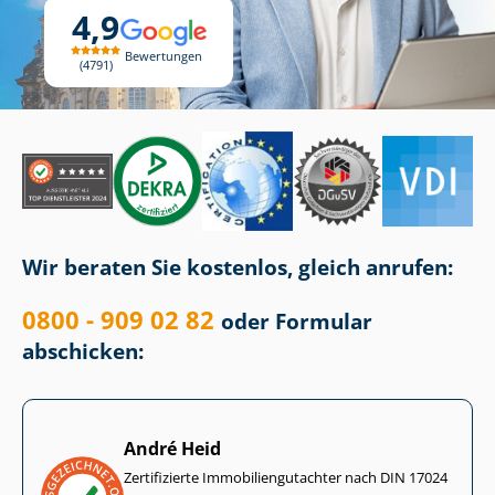
4,9
Bewertungen
4791
Wir beraten Sie kostenlos, gleich anrufen:
0800 - 909 02 82
oder Formular
abschicken:
André Heid
Zertifizierte Im­mo­bi­li­en­gut­ach­ter nach DIN 17024