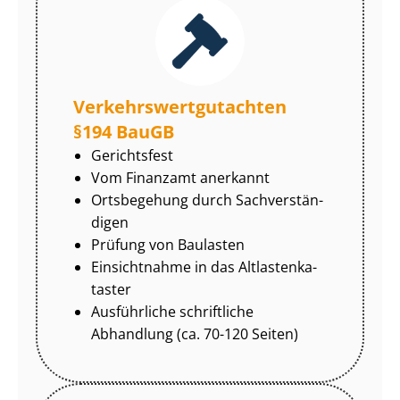
Ver­kehrs­wert­gut­ach­ten
§194 BauGB
Gerichtsfest
Vom Finanzamt anerkannt
Ortsbegehung durch Sach­ver­stän­
di­gen
Prüfung von Baulasten
Einsichtnahme in das Alt­las­ten­ka­
tas­ter
Ausführliche schriftliche
Abhandlung (ca. 70-120 Seiten)