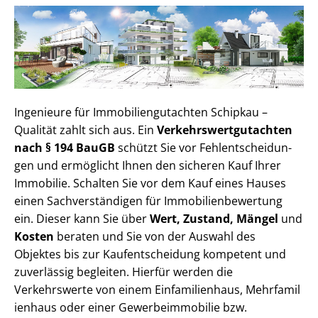
Ingenieure für Im­mo­bi­li­en­gut­ach­ten Schipkau –
Qualität zahlt sich aus. Ein
Ver­kehrs­wert­gut­ach­ten
nach § 194 BauGB
schützt Sie vor Fehl­ent­schei­dun­
gen und ermöglicht Ihnen den sicheren Kauf Ihrer
Immobilie. Schalten Sie vor dem Kauf eines Hauses
einen Sach­ver­stän­di­gen für Im­mo­bi­li­en­be­wer­tung
ein. Dieser kann Sie über
Wert, Zustand, Mängel
und
Kosten
beraten und Sie von der Auswahl des
Objektes bis zur Kauf­ent­schei­dung kompetent und
zuverlässig begleiten. Hierfür werden die
Verkehrswerte von einem Einfamilienhaus, Mehr­fa­mi­l
i­en­haus oder einer Ge­wer­be­im­mo­bi­lie bzw.