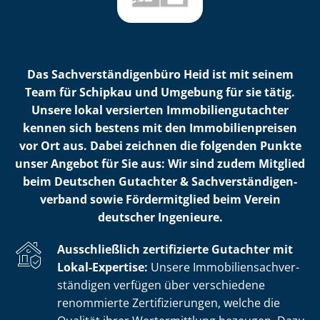
Das Sach­ver­stän­di­gen­bü­ro Heid ist mit seinem
Team für Schipkau und Umgebung für sie tätig.
Unsere lokal versierten Im­mo­bi­li­en­gut­ach­ter
kennen sich bestens mit den Im­mo­bi­li­en­prei­sen
vor Ort aus. Dabei zeichnen die folgenden Punkte
unser Angebot für Sie aus: Wir sind zudem Mitglied
beim Deutschen Gutachter & Sach­ver­stän­di­gen­
ver­band sowie Fördermitglied beim Verein
deutscher Ingenieure.
Ausschließlich zertifizierte Gutachter mit
Lokal-Expertise:
Unsere Im­mo­bi­li­en­sach­ver­
stän­di­gen verfügen über verschiedene
renommierte Zer­ti­fi­zie­run­gen, welche die