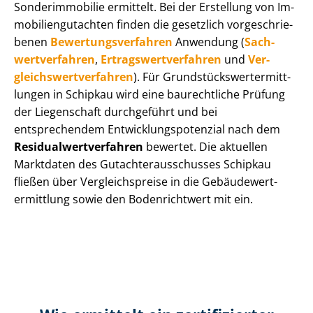
Sonderimmobilie ermittelt. Bei der Erstellung von Im­
mo­bi­li­en­gut­ach­ten finden die gesetzlich vor­ge­schrie­
be­nen
Be­wer­tungs­ver­fah­ren
Anwendung (
Sach­
wert­ver­fah­ren
,
Er­trags­wert­ver­fah­ren
und
Ver­
gleichs­wert­ver­fah­ren
). Für Grund­stücks­wert­ermitt­
lun­gen in Schipkau wird eine baurechtliche Prüfung
der Liegenschaft durchgeführt und bei
entsprechendem Ent­wick­lungs­po­ten­zi­al nach dem
Re­si­du­al­wert­ver­fah­ren
bewertet. Die aktuellen
Marktdaten des Gut­ach­ter­aus­schus­ses Schipkau
fließen über Ver­gleichs­prei­se in die Ge­bäu­de­wert­
ermitt­lung sowie den Bodenrichtwert mit ein.