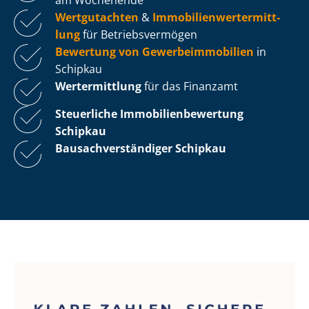
Wertgutachten
&
Im­mo­bi­li­en­wert­ermitt­
lung
für Be­triebs­ver­mö­gen
Bewertung von Ge­wer­be­im­mo­bi­li­en
in
Schipkau
Wertermittlung
für das Finanzamt
Steuerliche Im­mo­bi­li­en­be­wer­tung
Schipkau
Bau­sach­ver­stän­di­ger Schipkau