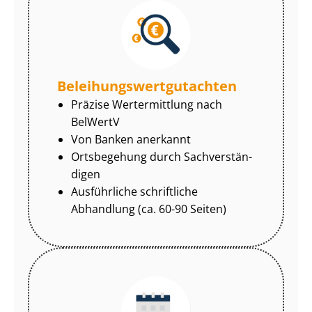
Be­lei­hungs­wert­gut­ach­ten
Präzise Wertermittlung nach
BelWertV
Von Banken anerkannt
Ortsbegehung durch Sach­ver­stän­
di­gen
Ausführliche schriftliche
Abhandlung (ca. 60-90 Seiten)