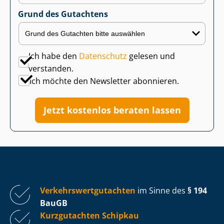
Grund des Gutachtens
Ich habe den
Datenschutz
gelesen und
verstanden.
Ich möchte den Newsletter abonnieren.
Jetzt kostenlos beraten lassen
Ver­kehrs­wert­gut­ach­ten
im Sinne des
§ 194
BauGB
Kurzgutachten Schipkau