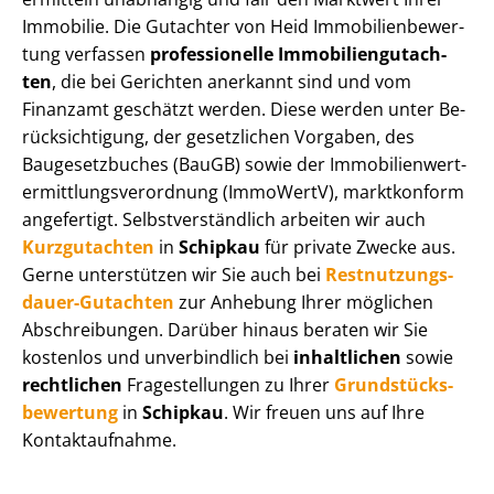
Immobilie. Die Gutachter von Heid Im­mo­bi­li­en­be­wer­
tung verfassen
professionelle Im­mo­bi­li­en­gut­ach­
ten
, die bei Gerichten anerkannt sind und vom
Finanzamt geschätzt werden. Diese werden unter Be­
rück­sich­ti­gung, der gesetzlichen Vorgaben, des
Baugesetzbuches (BauGB) sowie der Im­mo­bi­li­en­wert­
ermitt­lungs­ver­ord­nung (ImmoWertV), marktkonform
angefertigt. Selbst­ver­ständ­lich arbeiten wir auch
Kurzgutachten
in
Schipkau
für private Zwecke aus.
Gerne unterstützen wir Sie auch bei
Rest­nut­zungs­
dau­er-Gutachten
zur Anhebung Ihrer möglichen
Abschreibungen. Darüber hinaus beraten wir Sie
kostenlos und unverbindlich bei
inhaltlichen
sowie
rechtlichen
Fragestellungen zu Ihrer
Grund­stücks­
be­wer­tung
in
Schipkau
. Wir freuen uns auf Ihre
Kontaktaufnahme.