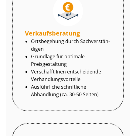
Ver­kaufs­be­ra­tung
Ortsbegehung durch Sach­ver­stän­
di­gen
Grundlage für optimale
Preisgestaltung
Verschafft Inen entscheidende
Ver­hand­lungs­vor­tei­le
Ausführliche schriftliche
Abhandlung (ca. 30-50 Seiten)