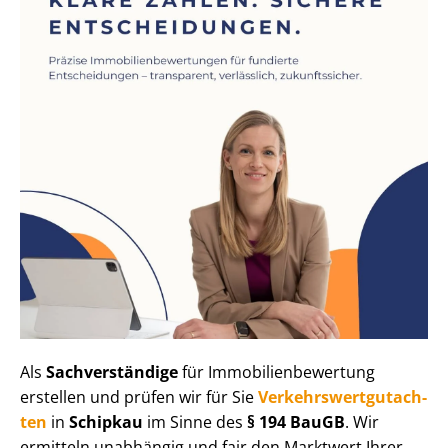
Als
Sachverständige
für Im­mo­bi­li­en­be­wer­tung
erstellen und prüfen wir für Sie
Ver­kehrs­wert­gut­ach­
ten
in
Schipkau
im Sinne des
§ 194 BauGB
. Wir
ermitteln unabhängig und fair den Marktwert Ihrer