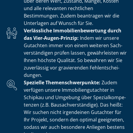
über deren Wert, Zustand, Mängel, Kosten
und alle relevanten rechtlichen
Bestimmungen. Zudem beantragen wir die
Unterlagen auf Wunsch für Sie.
Verlässliche Im­mo­bi­li­en­be­wer­tung durch
das Vier-Augen-Prinzip:
Indem wir unsere
Gutachten immer von einem weiteren Sach­
ver­stän­di­gen prüfen lassen, gewährleisten wir
Ihnen höchste Qualität. So bewahren wir Sie
zuverlässig vor gravierenden Fehl­ent­schei­
dun­gen.
Spezielle The­men­schwer­punk­te:
Zudem
verfügen unsere Im­mo­bi­li­en­gut­ach­ter in
Schipkau und Umgebung über Spe­zi­al­kom­pe­
ten­zen (z.B. Bau­sach­ver­stän­di­ge). Das heißt:
Wir suchen nicht irgendeinen Gutachter für
Ihr Projekt, sondern den optimal geeigneten,
sodass wir auch besondere Anliegen bestens