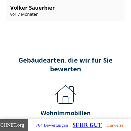
Volker Sauerbier
vor 7 Monaten
Gebäudearten, die wir für Sie
bewerten
Wohnimmobilien
SEHR GUT
ICHNET
.org
764 Bewertungen
Hinweise
Ein- und Zwei­fa­mi­li­en­häu­ser