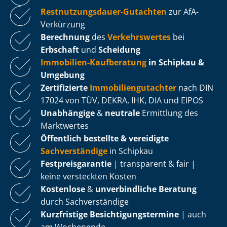
Rest­nut­zungs­dau­er-Gutachten
zur AfA-
Verkürzung
Berechnung
des
Verkehrswertes
bei
Erbschaft
und
Scheidung
Immobilien-Kaufberatung
in Schipkau &
Umgebung
Zertifizierte
Im­mo­bi­li­en­gut­ach­ter
nach DIN
17024 von TÜV, DEKRA, IHK, DIA und EIPOS
Unabhängige
&
neutrale
Ermittlung des
Marktwertes
Öffentlich bestellte & vereidigte
Sachverständige
in Schipkau
Fest­preis­ga­ran­tie
| transparent & fair |
keine versteckten Kosten
Kostenlose
&
unverbindliche Beratung
durch Sachverständige
Kurzfristige Be­sich­ti­gungs­ter­mi­ne
| auch
am Wochenende