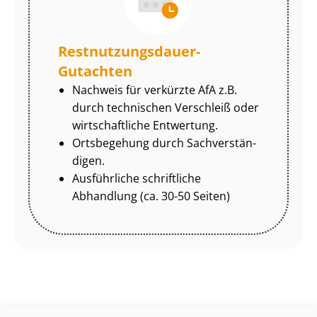
Rest­nut­zungs­dau­er-
Gutachten
Nachweis für verkürzte AfA z.B.
durch technischen Verschleiß oder
wirtschaftliche Entwertung.
Ortsbegehung durch Sach­ver­stän­
di­gen.
Ausführliche schriftliche
Abhandlung (ca. 30-50 Seiten)