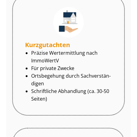
Kurzgutachten
Präzise Wertermittlung nach
ImmoWertV
Für private Zwecke
Ortsbegehung durch Sach­ver­stän­
di­gen
Schriftliche Abhandlung (ca. 30-50
Seiten)