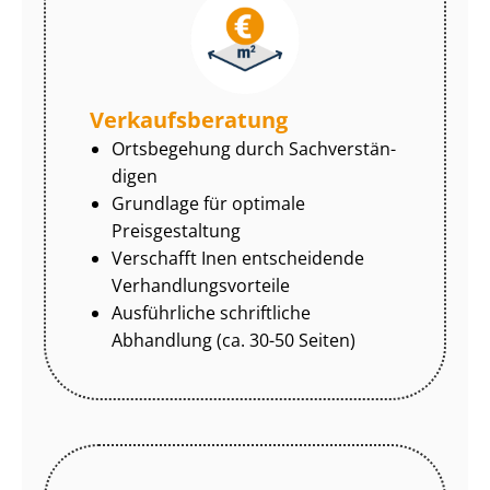
Ver­kaufs­be­ra­tung
Ortsbegehung durch Sach­ver­stän­
di­gen
Grundlage für optimale
Preisgestaltung
Verschafft Inen entscheidende
Ver­hand­lungs­vor­tei­le
Ausführliche schriftliche
Abhandlung (ca. 30-50 Seiten)