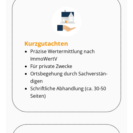
Kurzgutachten
Präzise Wertermittlung nach
ImmoWertV
Für private Zwecke
Ortsbegehung durch Sach­ver­stän­
di­gen
Schriftliche Abhandlung (ca. 30-50
Seiten)