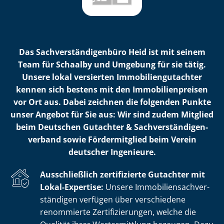
Das Sach­ver­stän­di­gen­bü­ro Heid ist mit seinem
Team für Schaalby und Umgebung für sie tätig.
Unsere lokal versierten Im­mo­bi­li­en­gut­ach­ter
kennen sich bestens mit den Im­mo­bi­li­en­prei­sen
vor Ort aus. Dabei zeichnen die folgenden Punkte
unser Angebot für Sie aus: Wir sind zudem Mitglied
beim Deutschen Gutachter & Sach­ver­stän­di­gen­
ver­band sowie Fördermitglied beim Verein
deutscher Ingenieure.
Ausschließlich zertifizierte Gutachter mit
Lokal-Expertise:
Unsere Im­mo­bi­li­en­sach­ver­
stän­di­gen verfügen über verschiedene
renommierte Zer­ti­fi­zie­run­gen, welche die