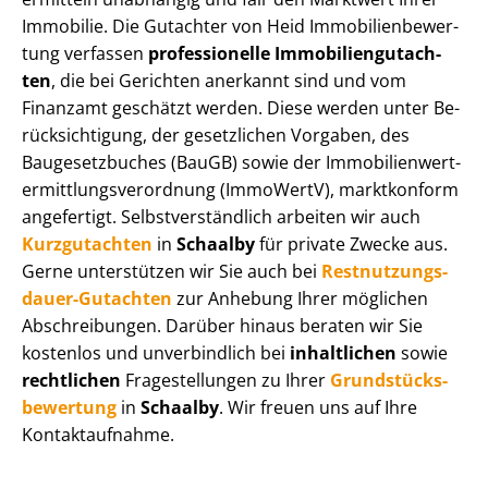
Immobilie. Die Gutachter von Heid Im­mo­bi­li­en­be­wer­
tung verfassen
professionelle Im­mo­bi­li­en­gut­ach­
ten
, die bei Gerichten anerkannt sind und vom
Finanzamt geschätzt werden. Diese werden unter Be­
rück­sich­ti­gung, der gesetzlichen Vorgaben, des
Baugesetzbuches (BauGB) sowie der Im­mo­bi­li­en­wert­
ermitt­lungs­ver­ord­nung (ImmoWertV), marktkonform
angefertigt. Selbst­ver­ständ­lich arbeiten wir auch
Kurzgutachten
in
Schaalby
für private Zwecke aus.
Gerne unterstützen wir Sie auch bei
Rest­nut­zungs­
dau­er-Gutachten
zur Anhebung Ihrer möglichen
Abschreibungen. Darüber hinaus beraten wir Sie
kostenlos und unverbindlich bei
inhaltlichen
sowie
rechtlichen
Fragestellungen zu Ihrer
Grund­stücks­
be­wer­tung
in
Schaalby
. Wir freuen uns auf Ihre
Kontaktaufnahme.