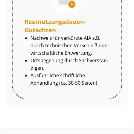
Rest­nut­zungs­dau­er-
Gutachten
Nachweis für verkürzte AfA z.B.
durch technischen Verschleiß oder
wirtschaftliche Entwertung.
Ortsbegehung durch Sach­ver­stän­
di­gen.
Ausführliche schriftliche
Abhandlung (ca. 30-50 Seiten)