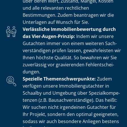
über deren Wert, Zustand, Mängel, Kosten
und alle relevanten rechtlichen
Bestimmungen. Zudem beantragen wir die
Unterlagen auf Wunsch für Sie.
Verlässliche Im­mo­bi­li­en­be­wer­tung durch
das Vier-Augen-Prinzip:
Indem wir unsere
Gutachten immer von einem weiteren Sach­
ver­stän­di­gen prüfen lassen, gewährleisten wir
Ihnen höchste Qualität. So bewahren wir Sie
zuverlässig vor gravierenden Fehl­ent­schei­
dun­gen.
Spezielle The­men­schwer­punk­te:
Zudem
verfügen unsere Im­mo­bi­li­en­gut­ach­ter in
Schaalby und Umgebung über Spe­zi­al­kom­pe­
ten­zen (z.B. Bau­sach­ver­stän­di­ge). Das heißt:
Wir suchen nicht irgendeinen Gutachter für
Ihr Projekt, sondern den optimal geeigneten,
sodass wir auch besondere Anliegen bestens