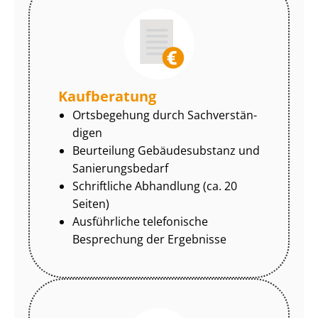
Kaufberatung
Ortsbegehung durch Sach­ver­stän­
di­gen
Beurteilung Gebäudesubstanz und
Sa­nie­rungs­be­darf
Schriftliche Abhandlung (ca. 20
Seiten)
Ausführliche telefonische
Besprechung der Ergebnisse