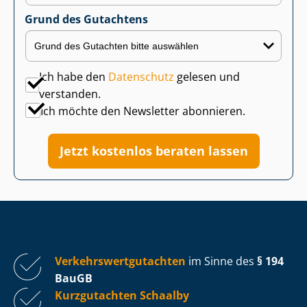
Grund des Gutachtens
Ich habe den
Datenschutz
gelesen und
verstanden.
Ich möchte den Newsletter abonnieren.
Jetzt kostenlos beraten lassen
Ver­kehrs­wert­gut­ach­ten
im Sinne des
§ 194
BauGB
Kurzgutachten Schaalby