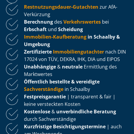
Rest­nut­zungs­dau­er-Gutachten
zur AfA-
Verkürzung
Berechnung
des
Verkehrswertes
bei
Erbschaft
und
Scheidung
Immobilien-Kaufberatung
in Schaalby &
Umgebung
Zertifizierte
Im­mo­bi­li­en­gut­ach­ter
nach DIN
17024 von TÜV, DEKRA, IHK, DIA und EIPOS
Unabhängige
&
neutrale
Ermittlung des
Marktwertes
Öffentlich bestellte & vereidigte
Sachverständige
in Schaalby
Fest­preis­ga­ran­tie
| transparent & fair |
keine versteckten Kosten
Kostenlose
&
unverbindliche Beratung
durch Sachverständige
Kurzfristige Be­sich­ti­gungs­ter­mi­ne
| auch
am Wochenende