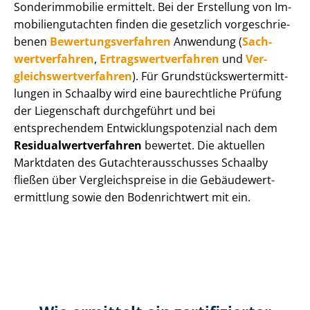
Sonderimmobilie ermittelt. Bei der Erstellung von Im­
mo­bi­li­en­gut­ach­ten finden die gesetzlich vor­ge­schrie­
be­nen
Be­wer­tungs­ver­fah­ren
Anwendung (
Sach­
wert­ver­fah­ren
,
Er­trags­wert­ver­fah­ren
und
Ver­
gleichs­wert­ver­fah­ren
). Für Grund­stücks­wert­ermitt­
lun­gen in Schaalby wird eine baurechtliche Prüfung
der Liegenschaft durchgeführt und bei
entsprechendem Ent­wick­lungs­po­ten­zi­al nach dem
Re­si­du­al­wert­ver­fah­ren
bewertet. Die aktuellen
Marktdaten des Gut­ach­ter­aus­schus­ses Schaalby
fließen über Ver­gleichs­prei­se in die Ge­bäu­de­wert­
ermitt­lung sowie den Bodenrichtwert mit ein.