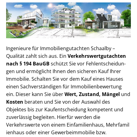
Ingenieure für Im­mo­bi­li­en­gut­ach­ten Schaalby –
Qualität zahlt sich aus. Ein
Ver­kehrs­wert­gut­ach­ten
nach § 194 BauGB
schützt Sie vor Fehl­ent­schei­dun­
gen und ermöglicht Ihnen den sicheren Kauf Ihrer
Immobilie. Schalten Sie vor dem Kauf eines Hauses
einen Sach­ver­stän­di­gen für Im­mo­bi­li­en­be­wer­tung
ein. Dieser kann Sie über
Wert, Zustand, Mängel
und
Kosten
beraten und Sie von der Auswahl des
Objektes bis zur Kauf­ent­schei­dung kompetent und
zuverlässig begleiten. Hierfür werden die
Verkehrswerte von einem Einfamilienhaus, Mehr­fa­mi­l
i­en­haus oder einer Ge­wer­be­im­mo­bi­lie bzw.