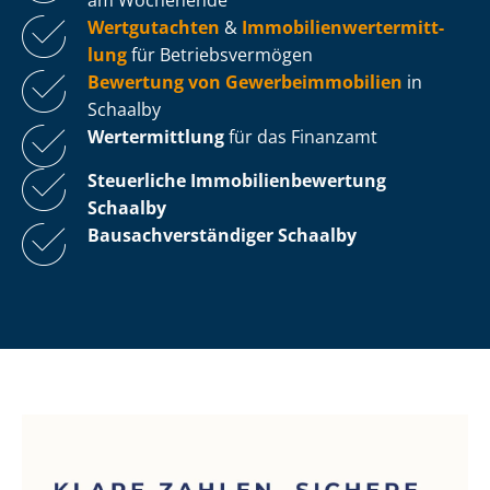
Wertgutachten
&
Im­mo­bi­li­en­wert­ermitt­
lung
für Be­triebs­ver­mö­gen
Bewertung von Ge­wer­be­im­mo­bi­li­en
in
Schaalby
Wertermittlung
für das Finanzamt
Steuerliche Im­mo­bi­li­en­be­wer­tung
Schaalby
Bau­sach­ver­stän­di­ger Schaalby