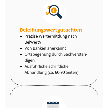
Be­lei­hungs­wert­gut­ach­ten
Präzise Wertermittlung nach
BelWertV
Von Banken anerkannt
Ortsbegehung durch Sach­ver­stän­
di­gen
Ausführliche schriftliche
Abhandlung (ca. 60-90 Seiten)