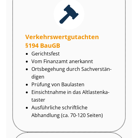
Ver­kehrs­wert­gut­ach­ten
§194 BauGB
Gerichtsfest
Vom Finanzamt anerkannt
Ortsbegehung durch Sach­ver­stän­
di­gen
Prüfung von Baulasten
Einsichtnahme in das Alt­las­ten­ka­
tas­ter
Ausführliche schriftliche
Abhandlung (ca. 70-120 Seiten)