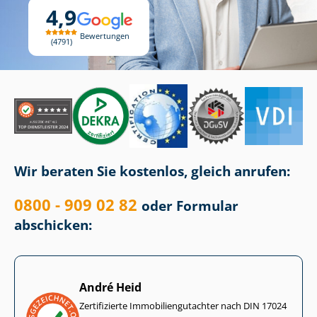
4,9
Bewertungen
4791
Wir beraten Sie kostenlos, gleich anrufen:
0800 - 909 02 82
oder Formular
abschicken:
André Heid
Zertifizierte Im­mo­bi­li­en­gut­ach­ter nach DIN 17024