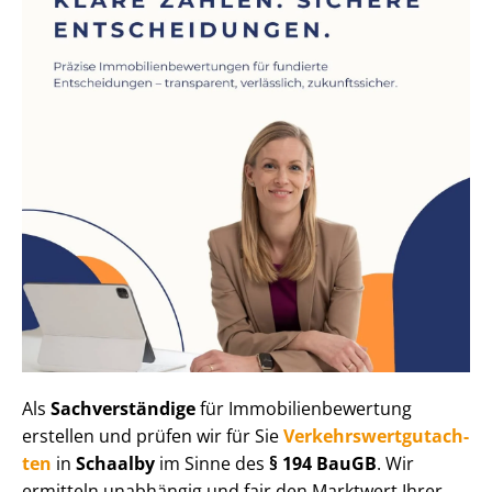
Als
Sachverständige
für Im­mo­bi­li­en­be­wer­tung
erstellen und prüfen wir für Sie
Ver­kehrs­wert­gut­ach­
ten
in
Schaalby
im Sinne des
§ 194 BauGB
. Wir
ermitteln unabhängig und fair den Marktwert Ihrer