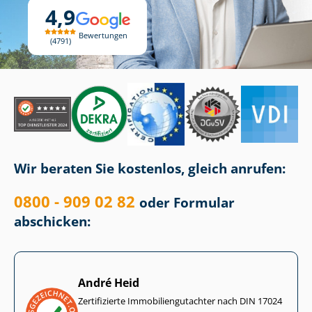
4,9
Bewertungen
4791
Wir beraten Sie kostenlos, gleich anrufen:
0800 - 909 02 82
oder Formular
abschicken:
André Heid
Zertifizierte Im­mo­bi­li­en­gut­ach­ter nach DIN 17024