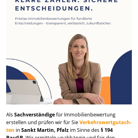
Als
Sachverständige
für Im­mo­bi­li­en­be­wer­tung
erstellen und prüfen wir für Sie
Ver­kehrs­wert­gut­ach­
ten
in
Sankt Martin, Pfalz
im Sinne des
§ 194
BauGB
. Wir ermitteln unabhängig und fair den