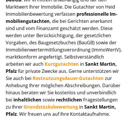
Marktwert Ihrer Immobilie. Die Gutachter von Heid
Im­mo­bi­li­en­be­wer­tung verfassen
professionelle Im­
mo­bi­li­en­gut­ach­ten
, die bei Gerichten anerkannt
sind und vom Finanzamt geschätzt werden. Diese
werden unter Be­rück­sich­ti­gung, der gesetzlichen
Vorgaben, des Baugesetzbuches (BauGB) sowie der
Im­mo­bi­li­en­wert­ermitt­lungs­ver­ord­nung (ImmoWertV),
marktkonform angefertigt. Selbst­ver­ständ­lich
arbeiten wir auch
Kurzgutachten
in
Sankt Martin,
Pfalz
für private Zwecke aus. Gerne unterstützen wir
Sie auch bei
Rest­nut­zungs­dau­er-Gutachten
zur
Anhebung Ihrer möglichen Abschreibungen. Darüber
hinaus beraten wir Sie kostenlos und unverbindlich
bei
inhaltlichen
sowie
rechtlichen
Fragestellungen
zu Ihrer
Grund­stücks­be­wer­tung
in
Sankt Martin,
Pfalz
. Wir freuen uns auf Ihre Kontaktaufnahme.