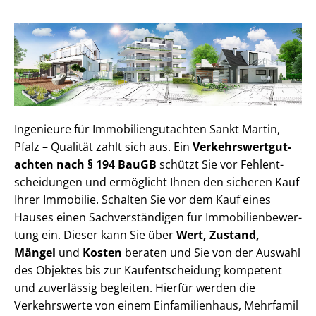
Ingenieure für Im­mo­bi­li­en­gut­ach­ten Sankt Martin,
Pfalz – Qualität zahlt sich aus. Ein
Ver­kehrs­wert­gut­
ach­ten nach § 194 BauGB
schützt Sie vor Fehl­ent­
schei­dun­gen und ermöglicht Ihnen den sicheren Kauf
Ihrer Immobilie. Schalten Sie vor dem Kauf eines
Hauses einen Sach­ver­stän­di­gen für Im­mo­bi­li­en­be­wer­
tung ein. Dieser kann Sie über
Wert, Zustand,
Mängel
und
Kosten
beraten und Sie von der Auswahl
des Objektes bis zur Kauf­ent­schei­dung kompetent
und zuverlässig begleiten. Hierfür werden die
Verkehrswerte von einem Einfamilienhaus, Mehr­fa­mi­l