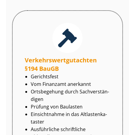
Ver­kehrs­wert­gut­ach­ten
§194 BauGB
Gerichtsfest
Vom Finanzamt anerkannt
Ortsbegehung durch Sach­ver­stän­
di­gen
Prüfung von Baulasten
Einsichtnahme in das Alt­las­ten­ka­
tas­ter
Ausführliche schriftliche