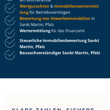
Wertgutachten
&
Im­mo­bi­li­en­wert­ermitt­
lung
für Be­triebs­ver­mö­gen
Bewertung von Ge­wer­be­im­mo­bi­li­en
in
Sankt Martin, Pfalz
Wertermittlung
für das Finanzamt
Steuerliche Im­mo­bi­li­en­be­wer­tung
Sankt
Martin, Pfalz
Bau­sach­ver­stän­di­ger Sankt Martin, Pfalz