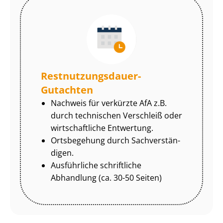
Rest­nut­zungs­dau­er-
Gutachten
Nachweis für verkürzte AfA z.B.
durch technischen Verschleiß oder
wirtschaftliche Entwertung.
Ortsbegehung durch Sach­ver­stän­
di­gen.
Ausführliche schriftliche
Abhandlung (ca. 30-50 Seiten)