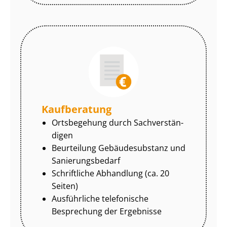
Kaufberatung
Ortsbegehung durch Sach­ver­stän­
di­gen
Beurteilung Gebäudesubstanz und
Sa­nie­rungs­be­darf
Schriftliche Abhandlung (ca. 20
Seiten)
Ausführliche telefonische
Besprechung der Ergebnisse