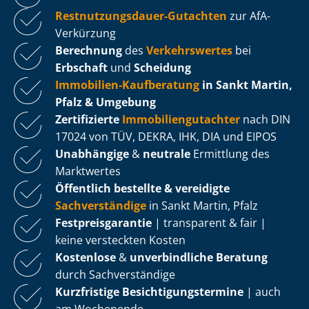
Rest­nut­zungs­dau­er-Gutachten
zur AfA-
Verkürzung
Berechnung
des
Verkehrswertes
bei
Erbschaft
und
Scheidung
Immobilien-Kaufberatung
in Sankt Martin,
Pfalz & Umgebung
Zertifizierte
Im­mo­bi­li­en­gut­ach­ter
nach DIN
17024 von TÜV, DEKRA, IHK, DIA und EIPOS
Unabhängige
&
neutrale
Ermittlung des
Marktwertes
Öffentlich bestellte & vereidigte
Sachverständige
in Sankt Martin, Pfalz
Fest­preis­ga­ran­tie
| transparent & fair |
keine versteckten Kosten
Kostenlose
&
unverbindliche Beratung
durch Sachverständige
Kurzfristige Be­sich­ti­gungs­ter­mi­ne
| auch
am Wochenende