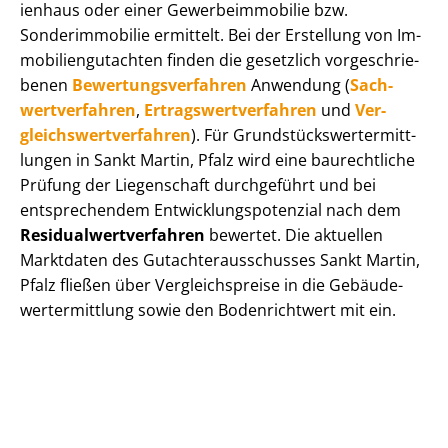
i­en­haus oder einer Ge­wer­be­im­mo­bi­lie bzw.
Sonderimmobilie ermittelt. Bei der Erstellung von Im­
mo­bi­li­en­gut­ach­ten finden die gesetzlich vor­ge­schrie­
be­nen
Be­wer­tungs­ver­fah­ren
Anwendung (
Sach­
wert­ver­fah­ren
,
Er­trags­wert­ver­fah­ren
und
Ver­
gleichs­wert­ver­fah­ren
). Für Grund­stücks­wert­ermitt­
lun­gen in Sankt Martin, Pfalz wird eine baurechtliche
Prüfung der Liegenschaft durchgeführt und bei
entsprechendem Ent­wick­lungs­po­ten­zi­al nach dem
Re­si­du­al­wert­ver­fah­ren
bewertet. Die aktuellen
Marktdaten des Gut­ach­ter­aus­schus­ses Sankt Martin,
Pfalz fließen über Ver­gleichs­prei­se in die Ge­bäu­de­
wert­ermitt­lung sowie den Bodenrichtwert mit ein.