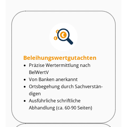
Be­lei­hungs­wert­gut­ach­ten
Präzise Wertermittlung nach
BelWertV
Von Banken anerkannt
Ortsbegehung durch Sach­ver­stän­
di­gen
Ausführliche schriftliche
Abhandlung (ca. 60-90 Seiten)