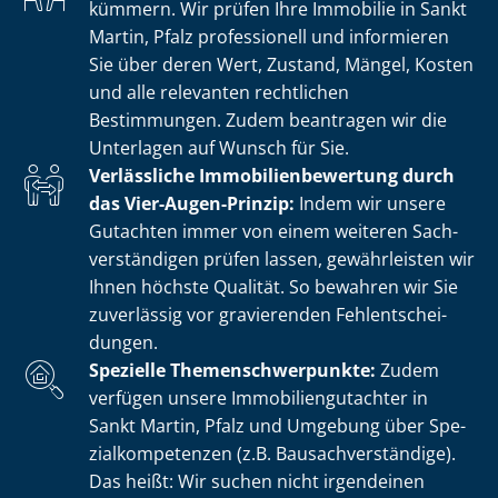
kümmern. Wir prüfen Ihre Immobilie in Sankt
Martin, Pfalz professionell und informieren
Sie über deren Wert, Zustand, Mängel, Kosten
und alle relevanten rechtlichen
Bestimmungen. Zudem beantragen wir die
Unterlagen auf Wunsch für Sie.
Verlässliche Im­mo­bi­li­en­be­wer­tung durch
das Vier-Augen-Prinzip:
Indem wir unsere
Gutachten immer von einem weiteren Sach­
ver­stän­di­gen prüfen lassen, gewährleisten wir
Ihnen höchste Qualität. So bewahren wir Sie
zuverlässig vor gravierenden Fehl­ent­schei­
dun­gen.
Spezielle The­men­schwer­punk­te:
Zudem
verfügen unsere Im­mo­bi­li­en­gut­ach­ter in
Sankt Martin, Pfalz und Umgebung über Spe­
zi­al­kom­pe­ten­zen (z.B. Bau­sach­ver­stän­di­ge).
Das heißt: Wir suchen nicht irgendeinen