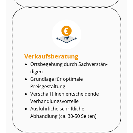
Ver­kaufs­be­ra­tung
Ortsbegehung durch Sach­ver­stän­
di­gen
Grundlage für optimale
Preisgestaltung
Verschafft Inen entscheidende
Ver­hand­lungs­vor­tei­le
Ausführliche schriftliche
Abhandlung (ca. 30-50 Seiten)