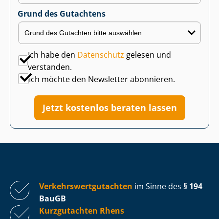
Grund des Gutachtens
Ich habe den
Datenschutz
gelesen und
verstanden.
Ich möchte den Newsletter abonnieren.
Jetzt kostenlos beraten lassen
Ver­kehrs­wert­gut­ach­ten
im Sinne des
§ 194
BauGB
Kurzgutachten Rhens