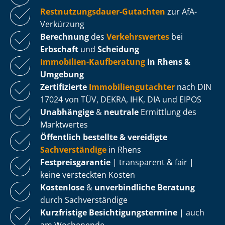
Rest­nut­zungs­dau­er-Gutachten
zur AfA-
Verkürzung
Berechnung
des
Verkehrswertes
bei
Erbschaft
und
Scheidung
Immobilien-Kaufberatung
in Rhens &
Umgebung
Zertifizierte
Im­mo­bi­li­en­gut­ach­ter
nach DIN
17024 von TÜV, DEKRA, IHK, DIA und EIPOS
Unabhängige
&
neutrale
Ermittlung des
Marktwertes
Öffentlich bestellte & vereidigte
Sachverständige
in Rhens
Fest­preis­ga­ran­tie
| transparent & fair |
keine versteckten Kosten
Kostenlose
&
unverbindliche Beratung
durch Sachverständige
Kurzfristige Be­sich­ti­gungs­ter­mi­ne
| auch
am Wochenende