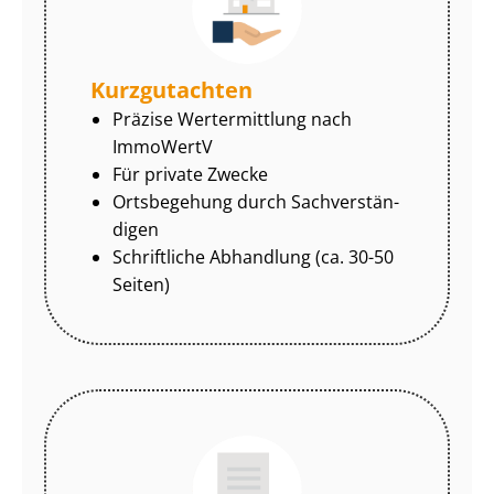
Kurzgutachten
Präzise Wertermittlung nach
ImmoWertV
Für private Zwecke
Ortsbegehung durch Sach­ver­stän­
di­gen
Schriftliche Abhandlung (ca. 30-50
Seiten)