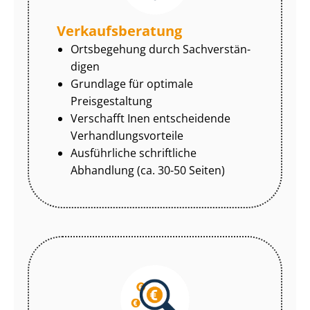
Ver­kaufs­be­ra­tung
Ortsbegehung durch Sach­ver­stän­
di­gen
Grundlage für optimale
Preisgestaltung
Verschafft Inen entscheidende
Ver­hand­lungs­vor­tei­le
Ausführliche schriftliche
Abhandlung (ca. 30-50 Seiten)