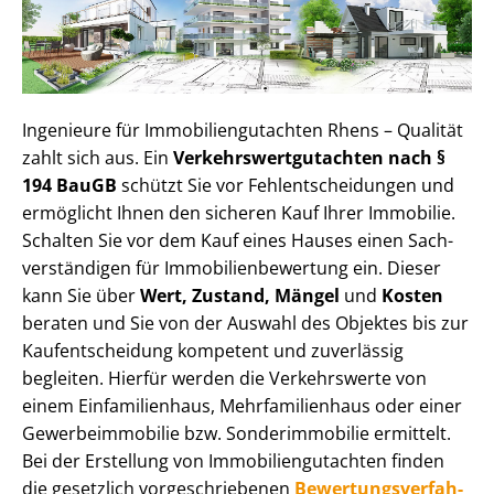
Ingenieure für Im­mo­bi­li­en­gut­ach­ten Rhens – Qualität
zahlt sich aus. Ein
Ver­kehrs­wert­gut­ach­ten nach §
194 BauGB
schützt Sie vor Fehl­ent­schei­dun­gen und
ermöglicht Ihnen den sicheren Kauf Ihrer Immobilie.
Schalten Sie vor dem Kauf eines Hauses einen Sach­
ver­stän­di­gen für Im­mo­bi­li­en­be­wer­tung ein. Dieser
kann Sie über
Wert, Zustand, Mängel
und
Kosten
beraten und Sie von der Auswahl des Objektes bis zur
Kauf­ent­schei­dung kompetent und zuverlässig
begleiten. Hierfür werden die Verkehrswerte von
einem Einfamilienhaus, Mehr­fa­mi­li­en­haus oder einer
Ge­wer­be­im­mo­bi­lie bzw. Sonderimmobilie ermittelt.
Bei der Erstellung von Im­mo­bi­li­en­gut­ach­ten finden
die gesetzlich vor­ge­schrie­be­nen
Be­wer­tungs­ver­fah­