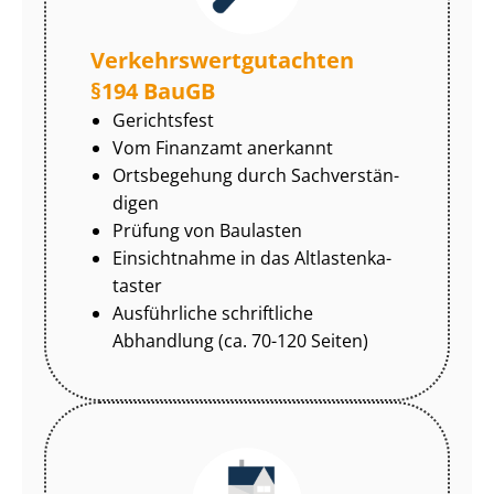
Ver­kehrs­wert­gut­ach­ten
§194 BauGB
Gerichtsfest
Vom Finanzamt anerkannt
Ortsbegehung durch Sach­ver­stän­
di­gen
Prüfung von Baulasten
Einsichtnahme in das Alt­las­ten­ka­
tas­ter
Ausführliche schriftliche
Abhandlung (ca. 70-120 Seiten)