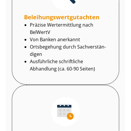
Be­lei­hungs­wert­gut­ach­ten
Präzise Wertermittlung nach
BelWertV
Von Banken anerkannt
Ortsbegehung durch Sach­ver­stän­
di­gen
Ausführliche schriftliche
Abhandlung (ca. 60-90 Seiten)