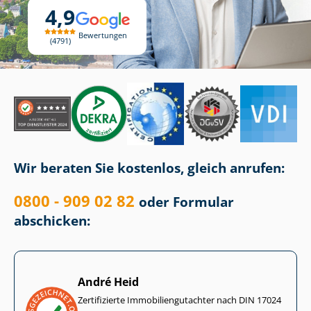
4,9
Bewertungen
4791
Wir beraten Sie kostenlos, gleich anrufen:
0800 - 909 02 82
oder Formular
abschicken:
André Heid
Zertifizierte Im­mo­bi­li­en­gut­ach­ter nach DIN 17024