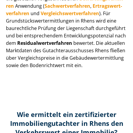
ren
Anwendung (
Sach­wert­ver­fah­ren
,
Er­trags­wert­
ver­fah­ren
und
Ver­gleichs­wert­ver­fah­ren
). Für
Grund­stücks­wert­ermitt­lun­gen in Rhens wird eine
baurechtliche Prüfung der Liegenschaft durchgeführt
und bei entsprechendem Ent­wick­lungs­po­ten­zi­al nach
dem
Re­si­du­al­wert­ver­fah­ren
bewertet. Die aktuellen
Marktdaten des Gut­ach­ter­aus­schus­ses Rhens fließen
über Ver­gleichs­prei­se in die Ge­bäu­de­wert­ermitt­lung
sowie den Bodenrichtwert mit ein.
Wie ermittelt ein zertifizierter
Immobilien­gutachter in Rhens den
Verkehrswert einer Immobilie?