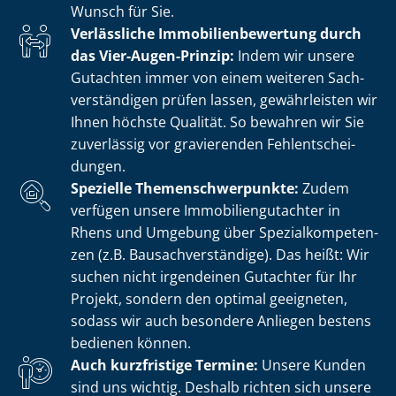
Wunsch für Sie.
Verlässliche Im­mo­bi­li­en­be­wer­tung durch
das Vier-Augen-Prinzip:
Indem wir unsere
Gutachten immer von einem weiteren Sach­
ver­stän­di­gen prüfen lassen, gewährleisten wir
Ihnen höchste Qualität. So bewahren wir Sie
zuverlässig vor gravierenden Fehl­ent­schei­
dun­gen.
Spezielle The­men­schwer­punk­te:
Zudem
verfügen unsere Im­mo­bi­li­en­gut­ach­ter in
Rhens und Umgebung über Spe­zi­al­kom­pe­ten­
zen (z.B. Bau­sach­ver­stän­di­ge). Das heißt: Wir
suchen nicht irgendeinen Gutachter für Ihr
Projekt, sondern den optimal geeigneten,
sodass wir auch besondere Anliegen bestens
bedienen können.
Auch kurzfristige Termine:
Unsere Kunden
sind uns wichtig. Deshalb richten sich unsere