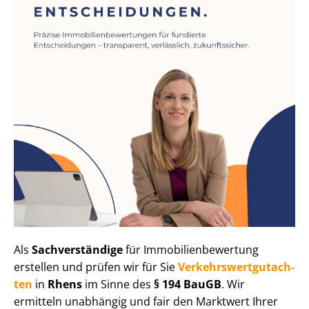
Als
Sachverständige
für Im­mo­bi­li­en­be­wer­tung
erstellen und prüfen wir für Sie
Ver­kehrs­wert­gut­ach­
ten
in
Rhens
im Sinne des
§ 194 BauGB
. Wir
ermitteln unabhängig und fair den Marktwert Ihrer