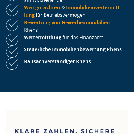
Wertgutachten
&
Im­mo­bi­li­en­wert­ermitt­
lung
für Be­triebs­ver­mö­gen
Bewertung von Ge­wer­be­im­mo­bi­li­en
in
Rhens
Wertermittlung
für das Finanzamt
Steuerliche Im­mo­bi­li­en­be­wer­tung
Rhens
Bau­sach­ver­stän­di­ger Rhens