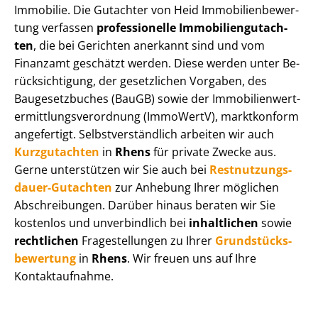
Immobilie. Die Gutachter von Heid Im­mo­bi­li­en­be­wer­
tung verfassen
professionelle Im­mo­bi­li­en­gut­ach­
ten
, die bei Gerichten anerkannt sind und vom
Finanzamt geschätzt werden. Diese werden unter Be­
rück­sich­ti­gung, der gesetzlichen Vorgaben, des
Baugesetzbuches (BauGB) sowie der Im­mo­bi­li­en­wert­
ermitt­lungs­ver­ord­nung (ImmoWertV), marktkonform
angefertigt. Selbst­ver­ständ­lich arbeiten wir auch
Kurzgutachten
in
Rhens
für private Zwecke aus.
Gerne unterstützen wir Sie auch bei
Rest­nut­zungs­
dau­er-Gutachten
zur Anhebung Ihrer möglichen
Abschreibungen. Darüber hinaus beraten wir Sie
kostenlos und unverbindlich bei
inhaltlichen
sowie
rechtlichen
Fragestellungen zu Ihrer
Grund­stücks­
be­wer­tung
in
Rhens
. Wir freuen uns auf Ihre
Kontaktaufnahme.