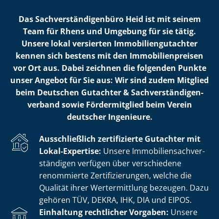
Das Sach­ver­stän­di­gen­bü­ro Heid ist mit seinem
Team für Rhens und Umgebung für sie tätig.
Unsere lokal versierten Im­mo­bi­li­en­gut­ach­ter
kennen sich bestens mit den Im­mo­bi­li­en­prei­sen
vor Ort aus. Dabei zeichnen die folgenden Punkte
unser Angebot für Sie aus: Wir sind zudem Mitglied
beim Deutschen Gutachter & Sach­ver­stän­di­gen­
ver­band sowie Fördermitglied beim Verein
deutscher Ingenieure.
Ausschließlich zertifizierte Gutachter mit
Lokal-Expertise:
Unsere Im­mo­bi­li­en­sach­ver­
stän­di­gen verfügen über verschiedene
renommierte Zer­ti­fi­zie­run­gen, welche die
Qualität ihrer Wertermittlung bezeugen. Dazu
gehören TÜV, DEKRA, IHK, DIA und EIPOS.
Einhaltung rechtlicher Vorgaben:
Unsere