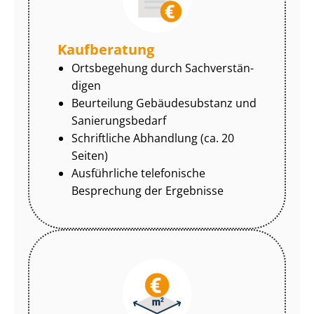
Kaufberatung
Ortsbegehung durch Sach­ver­stän­
di­gen
Beurteilung Gebäudesubstanz und
Sa­nie­rungs­be­darf
Schriftliche Abhandlung (ca. 20
Seiten)
Ausführliche telefonische
Besprechung der Ergebnisse