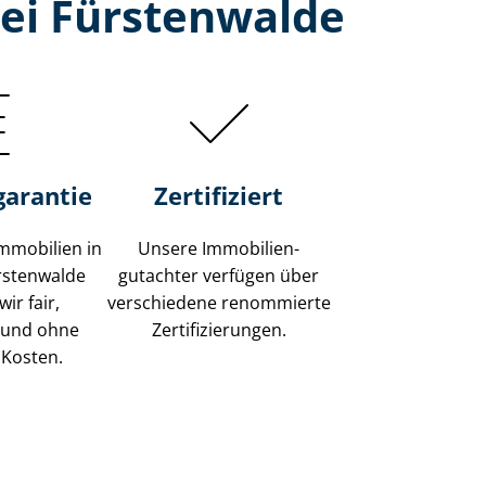
ei Fürstenwalde
garantie
Zertifiziert
mmobilien in
Unsere Immobilien­
rstenwalde
gutachter verfügen über
ir fair,
verschiedene renommierte
 und ohne
Zer­ti­fi­zie­run­gen.
 Kosten.