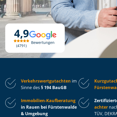
4,9
Bewertungen
4791
Ver­kehrs­wert­gut­ach­ten
im
Kurzgutac
Sinne des
§ 194 BauGB
Fürstenwa
Immobilien-Kaufberatung
Zertifiziert
in Rauen bei Fürstenwalde
ach­ter
nach
& Umgebung
TÜV, DEKRA