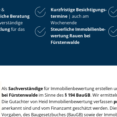
e
&
Kurzfristige Be­sich­ti­gungs­
iche Beratung
ter­mi­ne
| auch am
verständige
Wochenende
tlung
für das
Steuerliche Im­mo­bi­li­en­be­
wer­tung
Rauen bei
Fürstenwalde
Als
Sachverständige
für Im­mo­bi­li­en­be­wer­tung erstellen
bei Fürstenwalde
im Sinne des
§ 194 BauGB
. Wir ermitte
Die Gutachter von Heid Im­mo­bi­li­en­be­wer­tung verfassen
p
anerkannt sind und vom Finanzamt geschätzt werden. Diese 
Vorgaben, des Baugesetzbuches (BauGB) sowie der Im­mo­bi­l