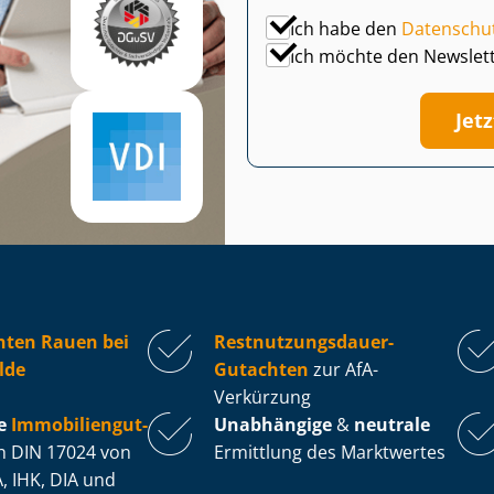
Ich habe den
Datenschu
Ich möchte den Newslet
Jet
hten Rauen bei
Rest­nut­zungs­dau­er-
lde
Gutachten
zur AfA-
Verkürzung
e
Im­mo­bi­li­en­gut­
Unabhängige
&
neutrale
 DIN 17024 von
Ermittlung des Marktwertes
, IHK, DIA und