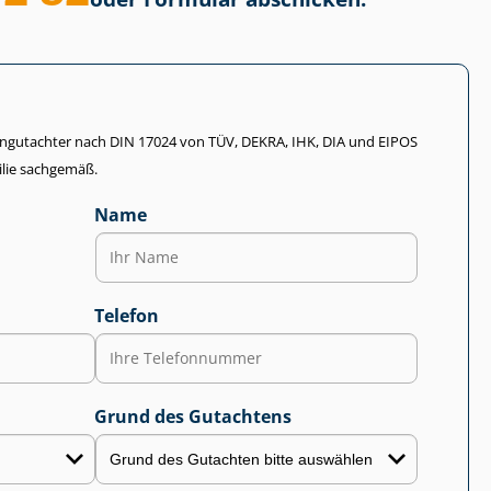
li­en­gut­ach­ter nach DIN 17024 von TÜV, DEKRA, IHK, DIA und EIPOS
lie sachgemäß.
Name
Telefon
Grund des Gutachtens