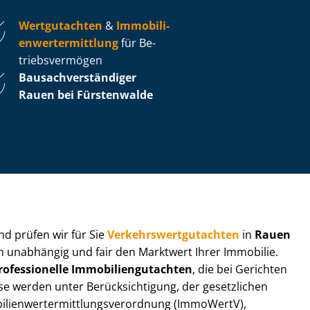
Wertgutachten
&
Im­mo­bi­li­
en­wert­ermitt­lung
für Be­
triebs­ver­mö­gen
Bau­sach­ver­stän­di­ger
Rauen bei Fürstenwalde
 und prüfen wir für Sie
Ver­kehrs­wert­gut­ach­ten
in
Rauen
ln unabhängig und fair den Marktwert Ihrer Immobilie.
rofessionelle Im­mo­bi­li­en­gut­ach­ten
, die bei Gerichten
werden unter Be­rück­sich­ti­gung, der gesetzlichen
i­en­wert­ermitt­lungs­ver­ord­nung (ImmoWertV),