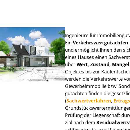
Ingenieure für Im­mo­bi­li­en­g
Ein
Ver­kehrs­wert­gut­ach­te
und ermöglicht Ihnen den sic
eines Hauses einen Sach­ver­stän
über
Wert, Zustand, Mängel
Objektes bis zur Kauf­ent­sch
werden die Verkehrswerte von 
Ge­wer­be­im­mo­bi­lie bzw. Son
gut­ach­ten finden die gesetzli
(
Sach­wert­ver­fah­ren
,
Er­trags
Grund­stücks­wert­ermitt­lun­
Prüfung der Liegenschaft dur
zi­al nach dem
Re­si­du­al­wert­
ach­ter­aus­schus­ses Rauen bei