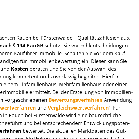
ut­ach­ten Rauen bei Fürstenwalde – Qualität zahlt sich aus.
n nach § 194 BauGB
schützt Sie vor Fehl­ent­schei­dun­gen
heren Kauf Ihrer Immobilie. Schalten Sie vor dem Kauf
­di­gen für Im­mo­bi­li­en­be­wer­tung ein. Dieser kann Sie
und
Kosten
beraten und Sie von der Auswahl des
ei­dung kompetent und zuverlässig begleiten. Hierfür
einem Einfamilienhaus, Mehr­fa­mi­li­en­haus oder einer
derimmobilie ermittelt. Bei der Erstellung von Im­mo­bi­li­en­
ch vor­ge­schrie­be­nen
Be­wer­tungs­ver­fah­ren
Anwendung
­wert­ver­fah­ren
und
Ver­gleichs­wert­ver­fah­ren
). Für
gen in Rauen bei Fürstenwalde wird eine baurechtliche
chgeführt und bei entsprechendem Ent­wick­lungs­po­ten­
ver­fah­ren
bewertet. Die aktuellen Marktdaten des Gut­
 Fürstenwalde fließen über Ver­gleichs­prei­se in die Ge­