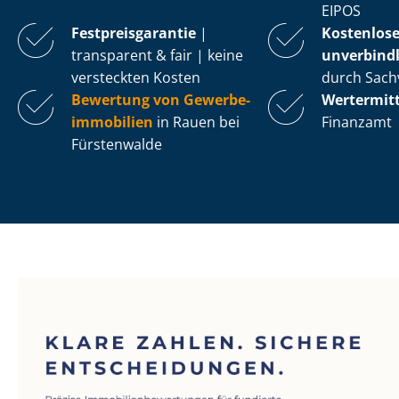
EIPOS
Fest­preis­ga­ran­tie
|
Kostenlos
transparent & fair | keine
unverbindl
versteckten Kosten
durch Sach
Bewertung von Ge­wer­be­
Wertermit
im­mo­bi­li­en
in Rauen bei
Finanzamt
Fürstenwalde