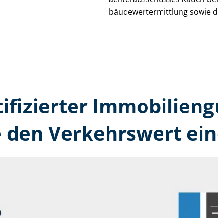
bäu­de­wert­ermitt­lung sowie 
tifizierter Immobilien­
 den Verkehrswert ein