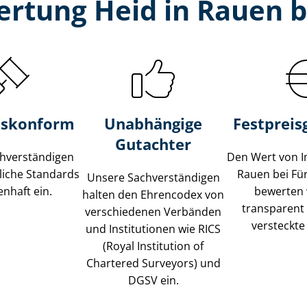
ertung Heid in Rauen b
s­konform
Unabhängige
Festpreis​
Gutachter
­ver­stän­di­gen
Den Wert von I
liche Standards
Rauen bei Fü
Unsere Sach­ver­stän­di­gen
nhaft ein.
bewerten w
halten den Ehrencodex von
transparent
verschiedenen Verbänden
versteckte
und Institutionen wie RICS
(Royal Institution of
Chartered Surveyors) und
DGSV ein.