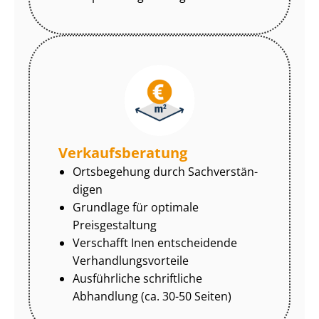
Ver­kaufs­be­ra­tung
Ortsbegehung durch Sach­ver­stän­
di­gen
Grundlage für optimale
Preisgestaltung
Verschafft Inen entscheidende
Ver­hand­lungs­vor­tei­le
Ausführliche schriftliche
Abhandlung (ca. 30-50 Seiten)