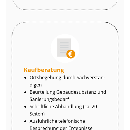
Kaufberatung
Ortsbegehung durch Sach­ver­stän­
di­gen
Beurteilung Gebäudesubstanz und
Sa­nie­rungs­be­darf
Schriftliche Abhandlung (ca. 20
Seiten)
Ausführliche telefonische
Besprechung der Ergebnisse