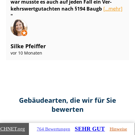
war musste es auch auf jeden Fall ein Ver­
kehrs­wert­gut­ach­ten nach §194 Baugb
[...mehr]
Silke Pfeiffer
vor 10 Monaten
Gebäudearten, die wir für Sie
bewerten
SEHR GUT
ICHNET
.org
764 Bewertungen
Hinweise