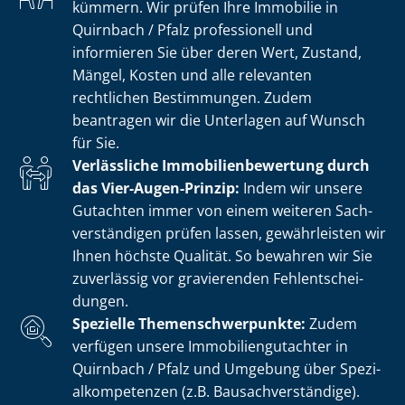
kümmern. Wir prüfen Ihre Immobilie in
Quirnbach / Pfalz professionell und
informieren Sie über deren Wert, Zustand,
Mängel, Kosten und alle relevanten
rechtlichen Bestimmungen. Zudem
beantragen wir die Unterlagen auf Wunsch
für Sie.
Verlässliche Im­mo­bi­li­en­be­wer­tung durch
das Vier-Augen-Prinzip:
Indem wir unsere
Gutachten immer von einem weiteren Sach­
ver­stän­di­gen prüfen lassen, gewährleisten wir
Ihnen höchste Qualität. So bewahren wir Sie
zuverlässig vor gravierenden Fehl­ent­schei­
dun­gen.
Spezielle The­men­schwer­punk­te:
Zudem
verfügen unsere Im­mo­bi­li­en­gut­ach­ter in
Quirnbach / Pfalz und Umgebung über Spe­zi­
al­kom­pe­ten­zen (z.B. Bau­sach­ver­stän­di­ge).