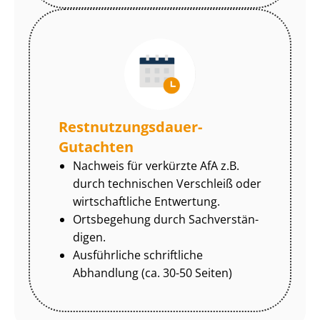
Rest­nut­zungs­dau­er-
Gutachten
Nachweis für verkürzte AfA z.B.
durch technischen Verschleiß oder
wirtschaftliche Entwertung.
Ortsbegehung durch Sach­ver­stän­
di­gen.
Ausführliche schriftliche
Abhandlung (ca. 30-50 Seiten)