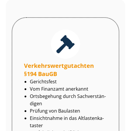
Ver­kehrs­wert­gut­ach­ten
§194 BauGB
Gerichtsfest
Vom Finanzamt anerkannt
Ortsbegehung durch Sach­ver­stän­
di­gen
Prüfung von Baulasten
Einsichtnahme in das Alt­las­ten­ka­
tas­ter