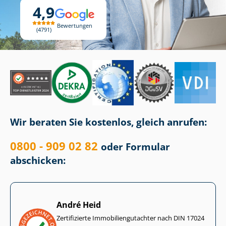
4,9
Bewertungen
4791
Wir beraten Sie kostenlos, gleich anrufen:
0800 - 909 02 82
oder Formular
abschicken:
André Heid
Zertifizierte Im­mo­bi­li­en­gut­ach­ter nach DIN 17024