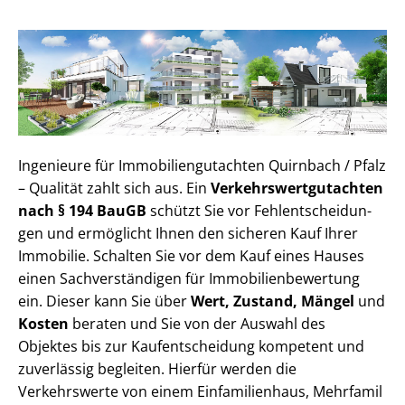
Ingenieure für Im­mo­bi­li­en­gut­ach­ten Quirnbach / Pfalz
– Qualität zahlt sich aus. Ein
Ver­kehrs­wert­gut­ach­ten
nach § 194 BauGB
schützt Sie vor Fehl­ent­schei­dun­
gen und ermöglicht Ihnen den sicheren Kauf Ihrer
Immobilie. Schalten Sie vor dem Kauf eines Hauses
einen Sach­ver­stän­di­gen für Im­mo­bi­li­en­be­wer­tung
ein. Dieser kann Sie über
Wert, Zustand, Mängel
und
Kosten
beraten und Sie von der Auswahl des
Objektes bis zur Kauf­ent­schei­dung kompetent und
zuverlässig begleiten. Hierfür werden die
Verkehrswerte von einem Einfamilienhaus, Mehr­fa­mi­l