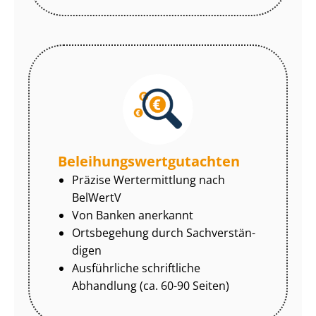
Be­lei­hungs­wert­gut­ach­ten
Präzise Wertermittlung nach
BelWertV
Von Banken anerkannt
Ortsbegehung durch Sach­ver­stän­
di­gen
Ausführliche schriftliche
Abhandlung (ca. 60-90 Seiten)