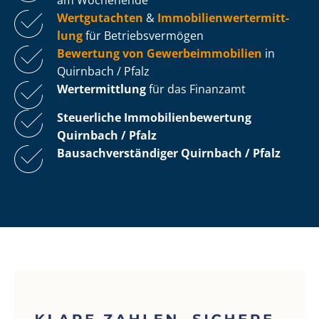
Wertgutachten
&
Im­mo­bi­li­en­wert­ermitt­
lung
für Be­triebs­ver­mö­gen
Bewertung von Ge­wer­be­im­mo­bi­li­en
in
Quirnbach / Pfalz
Wertermittlung
für das Finanzamt
Steuerliche Im­mo­bi­li­en­be­wer­tung
Quirnbach / Pfalz
Bau­sach­ver­stän­di­ger Quirnbach / Pfalz