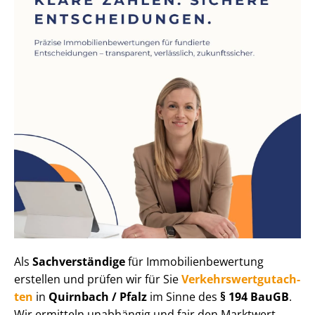
Als
Sachverständige
für Im­mo­bi­li­en­be­wer­tung
erstellen und prüfen wir für Sie
Ver­kehrs­wert­gut­ach­
ten
in
Quirnbach / Pfalz
im Sinne des
§ 194 BauGB
.
Wir ermitteln unabhängig und fair den Marktwert