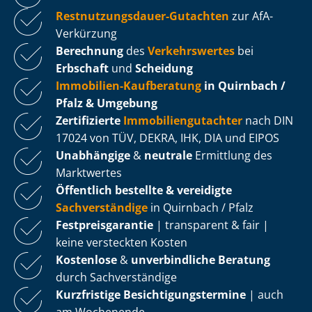
Rest­nut­zungs­dau­er-Gutachten
zur AfA-
Verkürzung
Berechnung
des
Verkehrswertes
bei
Erbschaft
und
Scheidung
Immobilien-Kaufberatung
in Quirnbach /
Pfalz & Umgebung
Zertifizierte
Im­mo­bi­li­en­gut­ach­ter
nach DIN
17024 von TÜV, DEKRA, IHK, DIA und EIPOS
Unabhängige
&
neutrale
Ermittlung des
Marktwertes
Öffentlich bestellte & vereidigte
Sachverständige
in Quirnbach / Pfalz
Fest­preis­ga­ran­tie
| transparent & fair |
keine versteckten Kosten
Kostenlose
&
unverbindliche Beratung
durch Sachverständige
Kurzfristige Be­sich­ti­gungs­ter­mi­ne
| auch
am Wochenende