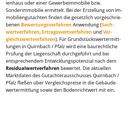
i­en­haus oder einer Ge­wer­be­im­mo­bi­lie bzw.
Sonderimmobilie ermittelt. Bei der Erstellung von Im­
mo­bi­li­en­gut­ach­ten finden die gesetzlich vor­ge­schrie­
be­nen
Be­wer­tungs­ver­fah­ren
Anwendung (
Sach­
wert­ver­fah­ren
,
Er­trags­wert­ver­fah­ren
und
Ver­
gleichs­wert­ver­fah­ren
). Für Grund­stücks­wert­ermitt­
lun­gen in Quirnbach / Pfalz wird eine baurechtliche
Prüfung der Liegenschaft durchgeführt und bei
entsprechendem Ent­wick­lungs­po­ten­zi­al nach dem
Re­si­du­al­wert­ver­fah­ren
bewertet. Die aktuellen
Marktdaten des Gut­ach­ter­aus­schus­ses Quirnbach /
Pfalz fließen über Ver­gleichs­prei­se in die Ge­bäu­de­
wert­ermitt­lung sowie den Bodenrichtwert mit ein.