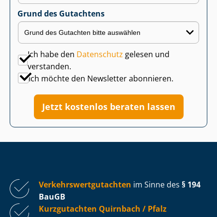
Grund des Gutachtens
Ich habe den
Datenschutz
gelesen und
verstanden.
Ich möchte den Newsletter abonnieren.
Jetzt kostenlos beraten lassen
Ver­kehrs­wert­gut­ach­ten
im Sinne des
§ 194
BauGB
Kurzgutachten Quirnbach / Pfalz