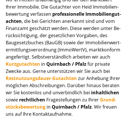
Ihrer Immobilie. Die Gutachter von Heid Im­mo­bi­li­en­
be­wer­tung verfassen
professionelle Im­mo­bi­li­en­gut­
ach­ten
, die bei Gerichten anerkannt sind und vom
Finanzamt geschätzt werden. Diese werden unter Be­
rück­sich­ti­gung, der gesetzlichen Vorgaben, des
Baugesetzbuches (BauGB) sowie der Im­mo­bi­li­en­wert­
ermitt­lungs­ver­ord­nung (ImmoWertV), marktkonform
angefertigt. Selbst­ver­ständ­lich arbeiten wir auch
Kurzgutachten
in
Quirnbach / Pfalz
für private
Zwecke aus. Gerne unterstützen wir Sie auch bei
Rest­nut­zungs­dau­er-Gutachten
zur Anhebung Ihrer
möglichen Abschreibungen. Darüber hinaus beraten
wir Sie kostenlos und unverbindlich bei
inhaltlichen
sowie
rechtlichen
Fragestellungen zu Ihrer
Grund­
stücks­be­wer­tung
in
Quirnbach / Pfalz
. Wir freuen
uns auf Ihre Kontaktaufnahme.