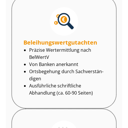
Be­lei­hungs­wert­gut­ach­ten
Präzise Wertermittlung nach
BelWertV
Von Banken anerkannt
Ortsbegehung durch Sach­ver­stän­
di­gen
Ausführliche schriftliche
Abhandlung (ca. 60-90 Seiten)