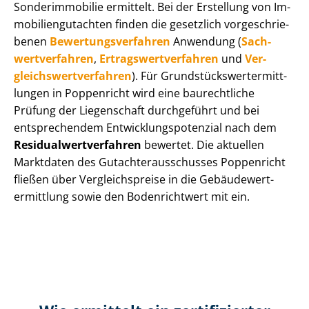
Sonderimmobilie ermittelt. Bei der Erstellung von Im­
mo­bi­li­en­gut­ach­ten finden die gesetzlich vor­ge­schrie­
be­nen
Be­wer­tungs­ver­fah­ren
Anwendung (
Sach­
wert­ver­fah­ren
,
Er­trags­wert­ver­fah­ren
und
Ver­
gleichs­wert­ver­fah­ren
). Für Grund­stücks­wert­ermitt­
lun­gen in Poppenricht wird eine baurechtliche
Prüfung der Liegenschaft durchgeführt und bei
entsprechendem Ent­wick­lungs­po­ten­zi­al nach dem
Re­si­du­al­wert­ver­fah­ren
bewertet. Die aktuellen
Marktdaten des Gut­ach­ter­aus­schus­ses Poppenricht
fließen über Ver­gleichs­prei­se in die Ge­bäu­de­wert­
ermitt­lung sowie den Bodenrichtwert mit ein.