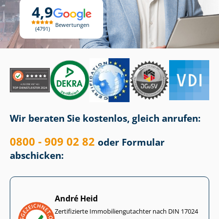
4,9
Bewertungen
4791
Wir beraten Sie kostenlos, gleich anrufen:
0800 - 909 02 82
oder Formular
abschicken:
André Heid
Zertifizierte Im­mo­bi­li­en­gut­ach­ter nach DIN 17024