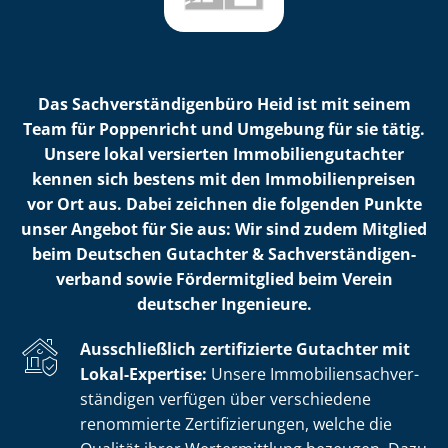
Das Sach­ver­stän­di­gen­bü­ro Heid ist mit seinem
Team für Poppenricht und Umgebung für sie tätig.
Unsere lokal versierten Im­mo­bi­li­en­gut­ach­ter
kennen sich bestens mit den Im­mo­bi­li­en­prei­sen
vor Ort aus. Dabei zeichnen die folgenden Punkte
unser Angebot für Sie aus: Wir sind zudem Mitglied
beim Deutschen Gutachter & Sach­ver­stän­di­gen­
ver­band sowie Fördermitglied beim Verein
deutscher Ingenieure.
Ausschließlich zertifizierte Gutachter mit
Lokal-Expertise:
Unsere Im­mo­bi­li­en­sach­ver­
stän­di­gen verfügen über verschiedene
renommierte Zer­ti­fi­zie­run­gen, welche die