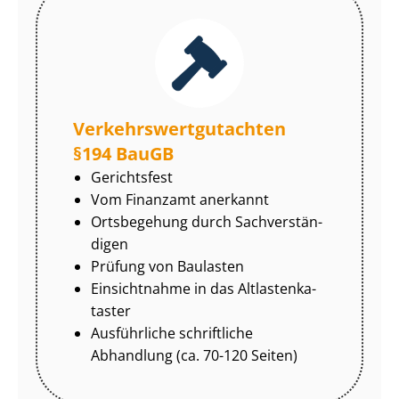
Ver­kehrs­wert­gut­ach­ten
§194 BauGB
Gerichtsfest
Vom Finanzamt anerkannt
Ortsbegehung durch Sach­ver­stän­
di­gen
Prüfung von Baulasten
Einsichtnahme in das Alt­las­ten­ka­
tas­ter
Ausführliche schriftliche
Abhandlung (ca. 70-120 Seiten)