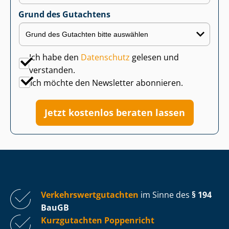
Grund des Gutachtens
Ich habe den
Datenschutz
gelesen und
verstanden.
Ich möchte den Newsletter abonnieren.
Jetzt kostenlos beraten lassen
Ver­kehrs­wert­gut­ach­ten
im Sinne des
§ 194
BauGB
Kurzgutachten Poppenricht