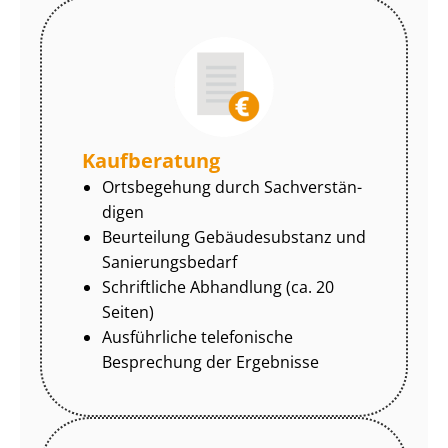
Kaufberatung
Ortsbegehung durch Sach­ver­stän­
di­gen
Beurteilung Gebäudesubstanz und
Sa­nie­rungs­be­darf
Schriftliche Abhandlung (ca. 20
Seiten)
Ausführliche telefonische
Besprechung der Ergebnisse