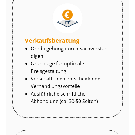
Ver­kaufs­be­ra­tung
Ortsbegehung durch Sach­ver­stän­
di­gen
Grundlage für optimale
Preisgestaltung
Verschafft Inen entscheidende
Ver­hand­lungs­vor­tei­le
Ausführliche schriftliche
Abhandlung (ca. 30-50 Seiten)