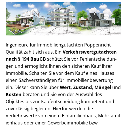
Ingenieure für Im­mo­bi­li­en­gut­ach­ten Poppenricht –
Qualität zahlt sich aus. Ein
Ver­kehrs­wert­gut­ach­ten
nach § 194 BauGB
schützt Sie vor Fehl­ent­schei­dun­
gen und ermöglicht Ihnen den sicheren Kauf Ihrer
Immobilie. Schalten Sie vor dem Kauf eines Hauses
einen Sach­ver­stän­di­gen für Im­mo­bi­li­en­be­wer­tung
ein. Dieser kann Sie über
Wert, Zustand, Mängel
und
Kosten
beraten und Sie von der Auswahl des
Objektes bis zur Kauf­ent­schei­dung kompetent und
zuverlässig begleiten. Hierfür werden die
Verkehrswerte von einem Einfamilienhaus, Mehr­fa­mi­l
i­en­haus oder einer Ge­wer­be­im­mo­bi­lie bzw.