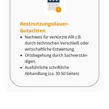
Rest­nut­zungs­dau­er-
Gutachten
Nachweis für verkürzte AfA z.B.
durch technischen Verschleiß oder
wirtschaftliche Entwertung.
Ortsbegehung durch Sach­ver­stän­
di­gen.
Ausführliche schriftliche
Abhandlung (ca. 30-50 Seiten)