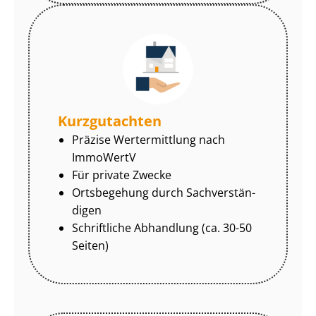
Kurzgutachten
Präzise Wertermittlung nach
ImmoWertV
Für private Zwecke
Ortsbegehung durch Sach­ver­stän­
di­gen
Schriftliche Abhandlung (ca. 30-50
Seiten)