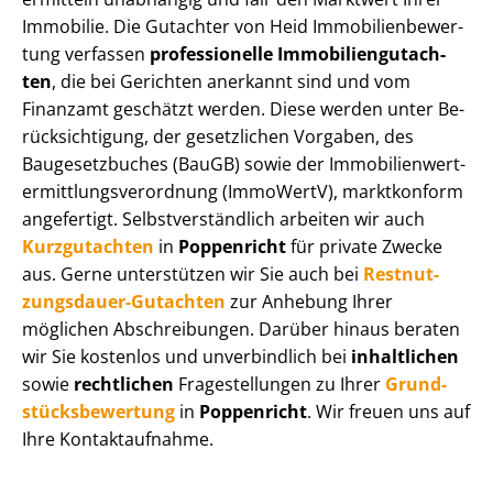
Immobilie. Die Gutachter von Heid Im­mo­bi­li­en­be­wer­
tung verfassen
professionelle Im­mo­bi­li­en­gut­ach­
ten
, die bei Gerichten anerkannt sind und vom
Finanzamt geschätzt werden. Diese werden unter Be­
rück­sich­ti­gung, der gesetzlichen Vorgaben, des
Baugesetzbuches (BauGB) sowie der Im­mo­bi­li­en­wert­
ermitt­lungs­ver­ord­nung (ImmoWertV), marktkonform
angefertigt. Selbst­ver­ständ­lich arbeiten wir auch
Kurzgutachten
in
Poppenricht
für private Zwecke
aus. Gerne unterstützen wir Sie auch bei
Rest­nut­
zungs­dau­er-Gutachten
zur Anhebung Ihrer
möglichen Abschreibungen. Darüber hinaus beraten
wir Sie kostenlos und unverbindlich bei
inhaltlichen
sowie
rechtlichen
Fragestellungen zu Ihrer
Grund­
stücks­be­wer­tung
in
Poppenricht
. Wir freuen uns auf
Ihre Kontaktaufnahme.