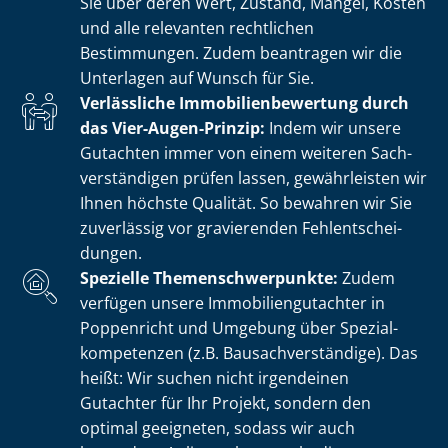
Sie über deren Wert, Zustand, Mängel, Kosten
und alle relevanten rechtlichen
Bestimmungen. Zudem beantragen wir die
Unterlagen auf Wunsch für Sie.
Verlässliche Im­mo­bi­li­en­be­wer­tung durch
das Vier-Augen-Prinzip:
Indem wir unsere
Gutachten immer von einem weiteren Sach­
ver­stän­di­gen prüfen lassen, gewährleisten wir
Ihnen höchste Qualität. So bewahren wir Sie
zuverlässig vor gravierenden Fehl­ent­schei­
dun­gen.
Spezielle The­men­schwer­punk­te:
Zudem
verfügen unsere Im­mo­bi­li­en­gut­ach­ter in
Poppenricht und Umgebung über Spe­zi­al­
kom­pe­ten­zen (z.B. Bau­sach­ver­stän­di­ge). Das
heißt: Wir suchen nicht irgendeinen
Gutachter für Ihr Projekt, sondern den
optimal geeigneten, sodass wir auch