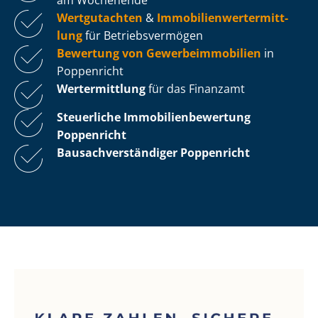
Wertgutachten
&
Im­mo­bi­li­en­wert­ermitt­
lung
für Be­triebs­ver­mö­gen
Bewertung von Ge­wer­be­im­mo­bi­li­en
in
Poppenricht
Wertermittlung
für das Finanzamt
Steuerliche Im­mo­bi­li­en­be­wer­tung
Poppenricht
Bau­sach­ver­stän­di­ger Poppenricht