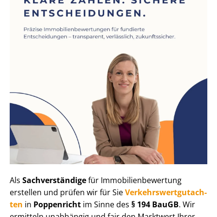
Als
Sachverständige
für Im­mo­bi­li­en­be­wer­tung
erstellen und prüfen wir für Sie
Ver­kehrs­wert­gut­ach­
ten
in
Poppenricht
im Sinne des
§ 194 BauGB
. Wir
ermitteln unabhängig und fair den Marktwert Ihrer