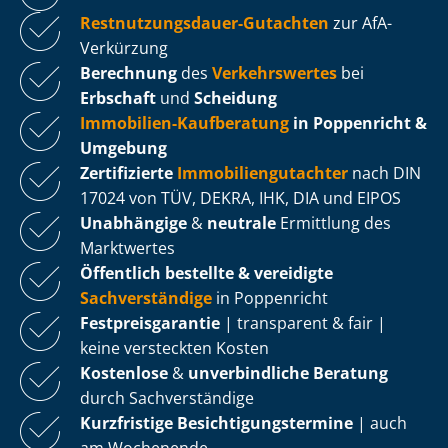
Rest­nut­zungs­dau­er-Gutachten
zur AfA-
Verkürzung
Berechnung
des
Verkehrswertes
bei
Erbschaft
und
Scheidung
Immobilien-Kaufberatung
in Poppenricht &
Umgebung
Zertifizierte
Im­mo­bi­li­en­gut­ach­ter
nach DIN
17024 von TÜV, DEKRA, IHK, DIA und EIPOS
Unabhängige
&
neutrale
Ermittlung des
Marktwertes
Öffentlich bestellte & vereidigte
Sachverständige
in Poppenricht
Fest­preis­ga­ran­tie
| transparent & fair |
keine versteckten Kosten
Kostenlose
&
unverbindliche Beratung
durch Sachverständige
Kurzfristige Be­sich­ti­gungs­ter­mi­ne
| auch
am Wochenende