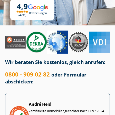
4,9
Bewertungen
4791
Wir beraten Sie kostenlos, gleich anrufen:
0800 - 909 02 82
oder Formular
abschicken:
André Heid
Zertifizierte Im­mo­bi­li­en­gut­ach­ter nach DIN 17024