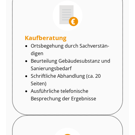
Kaufberatung
Ortsbegehung durch Sach­ver­stän­
di­gen
Beurteilung Gebäudesubstanz und
Sa­nie­rungs­be­darf
Schriftliche Abhandlung (ca. 20
Seiten)
Ausführliche telefonische
Besprechung der Ergebnisse