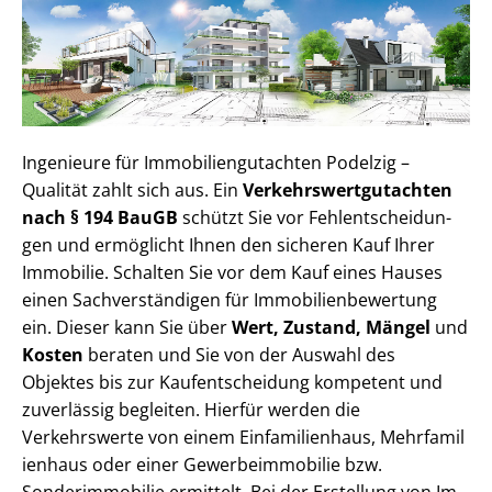
Ingenieure für Im­mo­bi­li­en­gut­ach­ten Podelzig –
Qualität zahlt sich aus. Ein
Ver­kehrs­wert­gut­ach­ten
nach § 194 BauGB
schützt Sie vor Fehl­ent­schei­dun­
gen und ermöglicht Ihnen den sicheren Kauf Ihrer
Immobilie. Schalten Sie vor dem Kauf eines Hauses
einen Sach­ver­stän­di­gen für Im­mo­bi­li­en­be­wer­tung
ein. Dieser kann Sie über
Wert, Zustand, Mängel
und
Kosten
beraten und Sie von der Auswahl des
Objektes bis zur Kauf­ent­schei­dung kompetent und
zuverlässig begleiten. Hierfür werden die
Verkehrswerte von einem Einfamilienhaus, Mehr­fa­mi­l
i­en­haus oder einer Ge­wer­be­im­mo­bi­lie bzw.