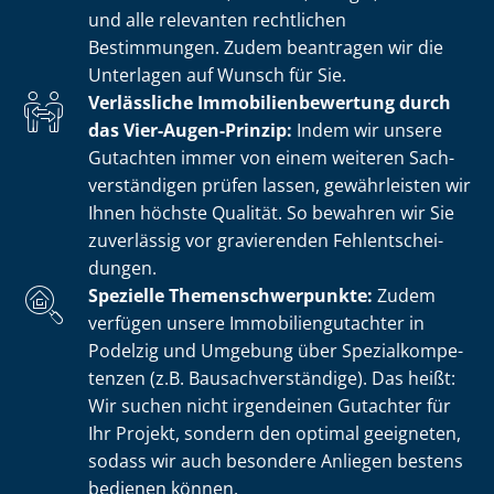
und alle relevanten rechtlichen
Bestimmungen. Zudem beantragen wir die
Unterlagen auf Wunsch für Sie.
Verlässliche Im­mo­bi­li­en­be­wer­tung durch
das Vier-Augen-Prinzip:
Indem wir unsere
Gutachten immer von einem weiteren Sach­
ver­stän­di­gen prüfen lassen, gewährleisten wir
Ihnen höchste Qualität. So bewahren wir Sie
zuverlässig vor gravierenden Fehl­ent­schei­
dun­gen.
Spezielle The­men­schwer­punk­te:
Zudem
verfügen unsere Im­mo­bi­li­en­gut­ach­ter in
Podelzig und Umgebung über Spe­zi­al­kom­pe­
ten­zen (z.B. Bau­sach­ver­stän­di­ge). Das heißt:
Wir suchen nicht irgendeinen Gutachter für
Ihr Projekt, sondern den optimal geeigneten,
sodass wir auch besondere Anliegen bestens
bedienen können.