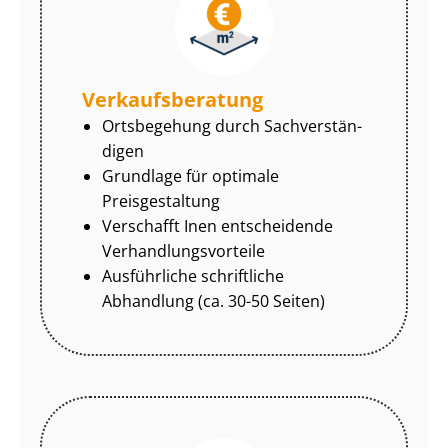
Ver­kaufs­be­ra­tung
Ortsbegehung durch Sach­ver­stän­
di­gen
Grundlage für optimale
Preisgestaltung
Verschafft Inen entscheidende
Ver­hand­lungs­vor­tei­le
Ausführliche schriftliche
Abhandlung (ca. 30-50 Seiten)