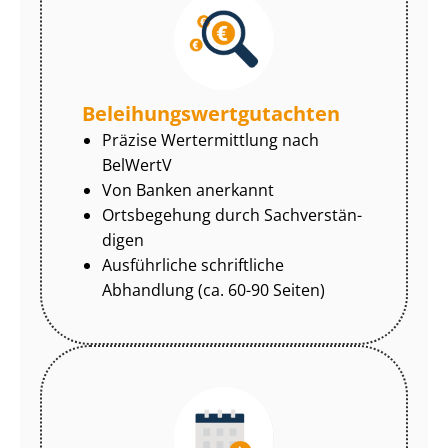
Be­lei­hungs­wert­gut­ach­ten
Präzise Wertermittlung nach
BelWertV
Von Banken anerkannt
Ortsbegehung durch Sach­ver­stän­
di­gen
Ausführliche schriftliche
Abhandlung (ca. 60-90 Seiten)