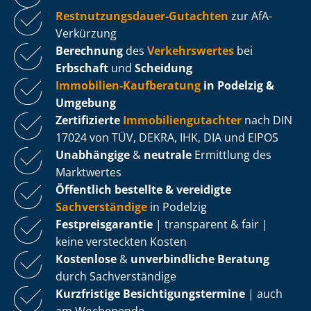
Rest­nut­zungs­dau­er-Gutachten
zur AfA-
Verkürzung
Berechnung
des
Verkehrswertes
bei
Erbschaft
und
Scheidung
Immobilien-Kaufberatung
in Podelzig &
Umgebung
Zertifizierte
Im­mo­bi­li­en­gut­ach­ter
nach DIN
17024 von TÜV, DEKRA, IHK, DIA und EIPOS
Unabhängige
&
neutrale
Ermittlung des
Marktwertes
Öffentlich bestellte & vereidigte
Sachverständige
in Podelzig
Fest­preis­ga­ran­tie
| transparent & fair |
keine versteckten Kosten
Kostenlose
&
unverbindliche Beratung
durch Sachverständige
Kurzfristige Be­sich­ti­gungs­ter­mi­ne
| auch
am Wochenende