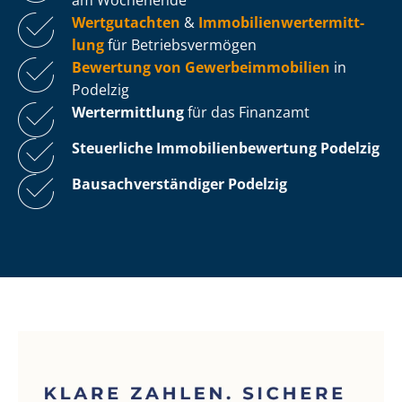
Wertgutachten
&
Im­mo­bi­li­en­wert­ermitt­
lung
für Be­triebs­ver­mö­gen
Bewertung von Ge­wer­be­im­mo­bi­li­en
in
Podelzig
Wertermittlung
für das Finanzamt
Steuerliche Im­mo­bi­li­en­be­wer­tung
Podelzig
Bau­sach­ver­stän­di­ger Podelzig