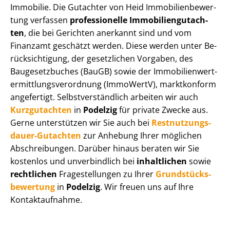
Immobilie. Die Gutachter von Heid Im­mo­bi­li­en­be­wer­
tung verfassen
professionelle Im­mo­bi­li­en­gut­ach­
ten
, die bei Gerichten anerkannt sind und vom
Finanzamt geschätzt werden. Diese werden unter Be­
rück­sich­ti­gung, der gesetzlichen Vorgaben, des
Baugesetzbuches (BauGB) sowie der Im­mo­bi­li­en­wert­
ermitt­lungs­ver­ord­nung (ImmoWertV), marktkonform
angefertigt. Selbst­ver­ständ­lich arbeiten wir auch
Kurzgutachten
in
Podelzig
für private Zwecke aus.
Gerne unterstützen wir Sie auch bei
Rest­nut­zungs­
dau­er-Gutachten
zur Anhebung Ihrer möglichen
Abschreibungen. Darüber hinaus beraten wir Sie
kostenlos und unverbindlich bei
inhaltlichen
sowie
rechtlichen
Fragestellungen zu Ihrer
Grund­stücks­
be­wer­tung
in
Podelzig
. Wir freuen uns auf Ihre
Kontaktaufnahme.