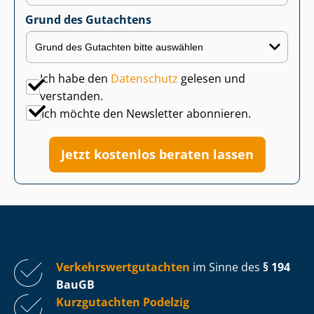
Grund des Gutachtens
Ich habe den
Datenschutz
gelesen und
verstanden.
Ich möchte den Newsletter abonnieren.
Jetzt kostenlos beraten lassen
Ver­kehrs­wert­gut­ach­ten
im Sinne des
§ 194
BauGB
Kurzgutachten Podelzig