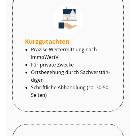
Kurzgutachten
Präzise Wertermittlung nach
ImmoWertV
Für private Zwecke
Ortsbegehung durch Sach­ver­stän­
di­gen
Schriftliche Abhandlung (ca. 30-50
Seiten)