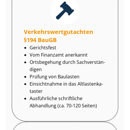
Ver­kehrs­wert­gut­ach­ten
§194 BauGB
Gerichtsfest
Vom Finanzamt anerkannt
Ortsbegehung durch Sach­ver­stän­
di­gen
Prüfung von Baulasten
Einsichtnahme in das Alt­las­ten­ka­
tas­ter
Ausführliche schriftliche
Abhandlung (ca. 70-120 Seiten)