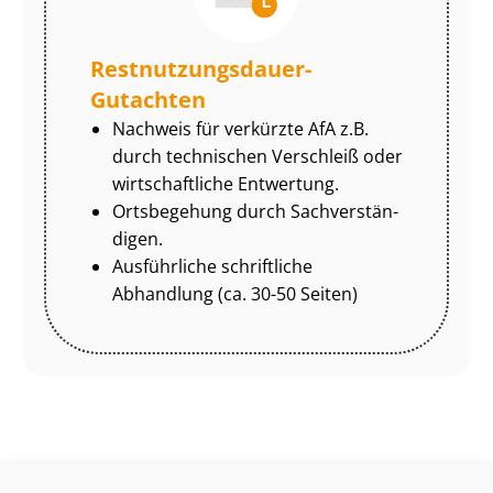
Rest­nut­zungs­dau­er-
Gutachten
Nachweis für verkürzte AfA z.B.
durch technischen Verschleiß oder
wirtschaftliche Entwertung.
Ortsbegehung durch Sach­ver­stän­
di­gen.
Ausführliche schriftliche
Abhandlung (ca. 30-50 Seiten)