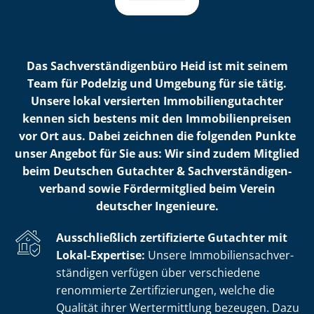
Das Sach­ver­stän­di­gen­bü­ro Heid ist mit seinem
Team für Podelzig und Umgebung für sie tätig.
Unsere lokal versierten Im­mo­bi­li­en­gut­ach­ter
kennen sich bestens mit den Im­mo­bi­li­en­prei­sen
vor Ort aus. Dabei zeichnen die folgenden Punkte
unser Angebot für Sie aus: Wir sind zudem Mitglied
beim Deutschen Gutachter & Sach­ver­stän­di­gen­
ver­band sowie Fördermitglied beim Verein
deutscher Ingenieure.
Ausschließlich zertifizierte Gutachter mit
Lokal-Expertise:
Unsere Im­mo­bi­li­en­sach­ver­
stän­di­gen verfügen über verschiedene
renommierte Zer­ti­fi­zie­run­gen, welche die
Qualität ihrer Wertermittlung bezeugen. Dazu