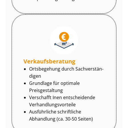
Ver­kaufs­be­ra­tung
Ortsbegehung durch Sach­ver­stän­
di­gen
Grundlage für optimale
Preisgestaltung
Verschafft Inen entscheidende
Ver­hand­lungs­vor­tei­le
Ausführliche schriftliche
Abhandlung (ca. 30-50 Seiten)