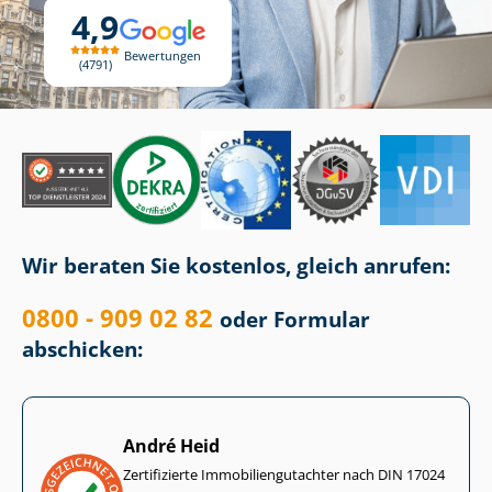
4,9
Bewertungen
4791
Wir beraten Sie kostenlos, gleich anrufen:
0800 - 909 02 82
oder Formular
abschicken:
André Heid
Zertifizierte Im­mo­bi­li­en­gut­ach­ter nach DIN 17024