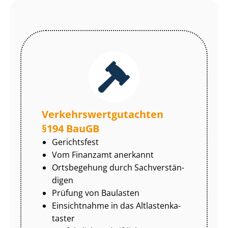
Ver­kehrs­wert­gut­ach­ten
§194 BauGB
Gerichtsfest
Vom Finanzamt anerkannt
Ortsbegehung durch Sach­ver­stän­
di­gen
Prüfung von Baulasten
Einsichtnahme in das Alt­las­ten­ka­
tas­ter