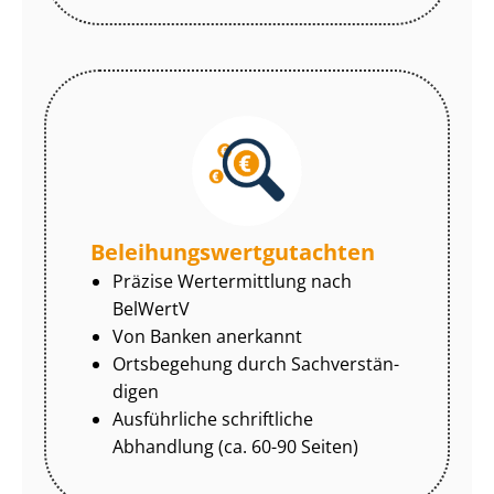
Be­lei­hungs­wert­gut­ach­ten
Präzise Wertermittlung nach
BelWertV
Von Banken anerkannt
Ortsbegehung durch Sach­ver­stän­
di­gen
Ausführliche schriftliche
Abhandlung (ca. 60-90 Seiten)