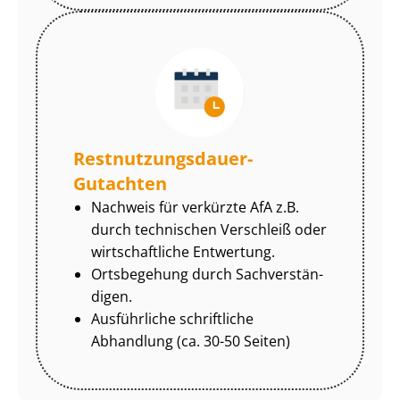
Rest­nut­zungs­dau­er-
Gutachten
Nachweis für verkürzte AfA z.B.
durch technischen Verschleiß oder
wirtschaftliche Entwertung.
Ortsbegehung durch Sach­ver­stän­
di­gen.
Ausführliche schriftliche
Abhandlung (ca. 30-50 Seiten)