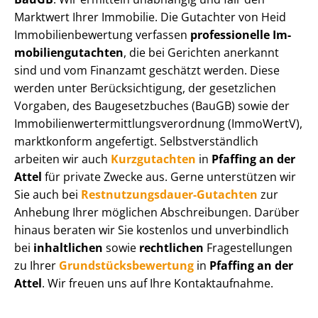
Marktwert Ihrer Immobilie. Die Gutachter von Heid
Im­mo­bi­li­en­be­wer­tung verfassen
professionelle Im­
mo­bi­li­en­gut­ach­ten
, die bei Gerichten anerkannt
sind und vom Finanzamt geschätzt werden. Diese
werden unter Be­rück­sich­ti­gung, der gesetzlichen
Vorgaben, des Baugesetzbuches (BauGB) sowie der
Im­mo­bi­li­en­wert­ermitt­lungs­ver­ord­nung (ImmoWertV),
marktkonform angefertigt. Selbst­ver­ständ­lich
arbeiten wir auch
Kurzgutachten
in
Pfaffing an der
Attel
für private Zwecke aus. Gerne unterstützen wir
Sie auch bei
Rest­nut­zungs­dau­er-Gutachten
zur
Anhebung Ihrer möglichen Abschreibungen. Darüber
hinaus beraten wir Sie kostenlos und unverbindlich
bei
inhaltlichen
sowie
rechtlichen
Fragestellungen
zu Ihrer
Grund­stücks­be­wer­tung
in
Pfaffing an der
Attel
. Wir freuen uns auf Ihre Kontaktaufnahme.