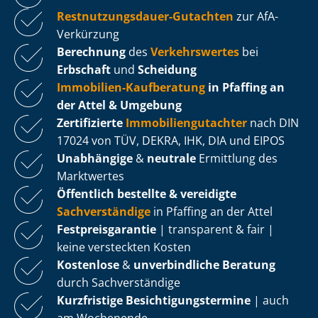
Rest­nut­zungs­dau­er-Gutachten
zur AfA-
Verkürzung
Berechnung
des
Verkehrswertes
bei
Erbschaft
und
Scheidung
Immobilien-Kaufberatung
in Pfaffing an
der Attel & Umgebung
Zertifizierte
Im­mo­bi­li­en­gut­ach­ter
nach DIN
17024 von TÜV, DEKRA, IHK, DIA und EIPOS
Unabhängige
&
neutrale
Ermittlung des
Marktwertes
Öffentlich bestellte & vereidigte
Sachverständige
in Pfaffing an der Attel
Fest­preis­ga­ran­tie
| transparent & fair |
keine versteckten Kosten
Kostenlose
&
unverbindliche Beratung
durch Sachverständige
Kurzfristige Be­sich­ti­gungs­ter­mi­ne
| auch
am Wochenende