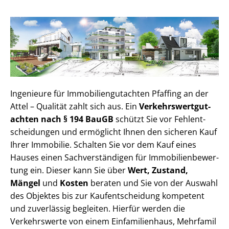
Ingenieure für Im­mo­bi­li­en­gut­ach­ten Pfaffing an der
Attel – Qualität zahlt sich aus. Ein
Ver­kehrs­wert­gut­
ach­ten nach § 194 BauGB
schützt Sie vor Fehl­ent­
schei­dun­gen und ermöglicht Ihnen den sicheren Kauf
Ihrer Immobilie. Schalten Sie vor dem Kauf eines
Hauses einen Sach­ver­stän­di­gen für Im­mo­bi­li­en­be­wer­
tung ein. Dieser kann Sie über
Wert, Zustand,
Mängel
und
Kosten
beraten und Sie von der Auswahl
des Objektes bis zur Kauf­ent­schei­dung kompetent
und zuverlässig begleiten. Hierfür werden die
Verkehrswerte von einem Einfamilienhaus, Mehr­fa­mi­l