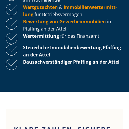
Wertgutachten
&
Im­mo­bi­li­en­wert­ermitt­
lung
für Be­triebs­ver­mö­gen
Bewertung von Ge­wer­be­im­mo­bi­li­en
in
Pfaffing an der Attel
Wertermittlung
für das Finanzamt
Steuerliche Im­mo­bi­li­en­be­wer­tung
Pfaffing
an der Attel
Bau­sach­ver­stän­di­ger Pfaffing an der Attel