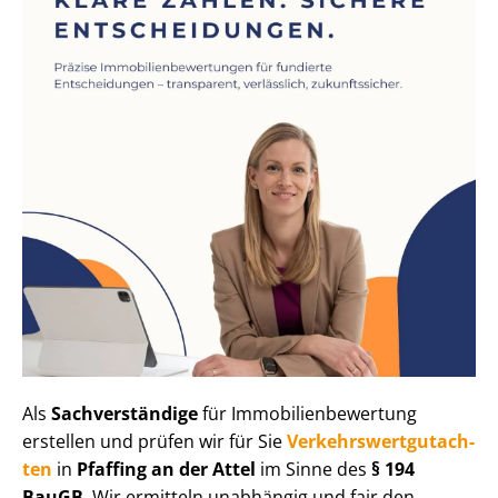
Als
Sachverständige
für Im­mo­bi­li­en­be­wer­tung
erstellen und prüfen wir für Sie
Ver­kehrs­wert­gut­ach­
ten
in
Pfaffing an der Attel
im Sinne des
§ 194
BauGB
. Wir ermitteln unabhängig und fair den