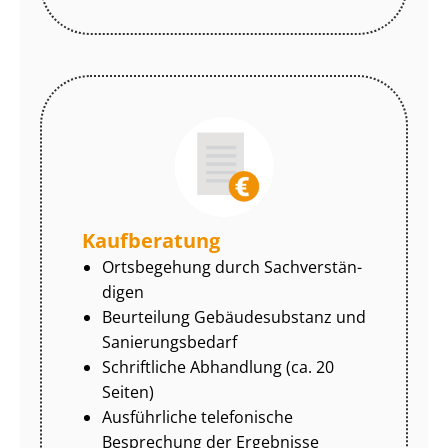
Kaufberatung
Ortsbegehung durch Sach­ver­stän­
di­gen
Beurteilung Gebäudesubstanz und
Sa­nie­rungs­be­darf
Schriftliche Abhandlung (ca. 20
Seiten)
Ausführliche telefonische
Besprechung der Ergebnisse