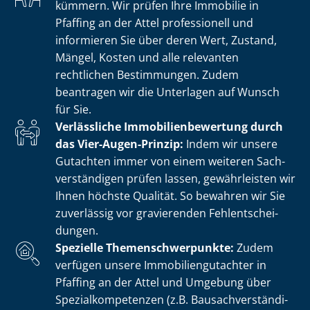
kümmern. Wir prüfen Ihre Immobilie in
Pfaffing an der Attel professionell und
informieren Sie über deren Wert, Zustand,
Mängel, Kosten und alle relevanten
rechtlichen Bestimmungen. Zudem
beantragen wir die Unterlagen auf Wunsch
für Sie.
Verlässliche Im­mo­bi­li­en­be­wer­tung durch
das Vier-Augen-Prinzip:
Indem wir unsere
Gutachten immer von einem weiteren Sach­
ver­stän­di­gen prüfen lassen, gewährleisten wir
Ihnen höchste Qualität. So bewahren wir Sie
zuverlässig vor gravierenden Fehl­ent­schei­
dun­gen.
Spezielle The­men­schwer­punk­te:
Zudem
verfügen unsere Im­mo­bi­li­en­gut­ach­ter in
Pfaffing an der Attel und Umgebung über
Spe­zi­al­kom­pe­ten­zen (z.B. Bau­sach­ver­stän­di­