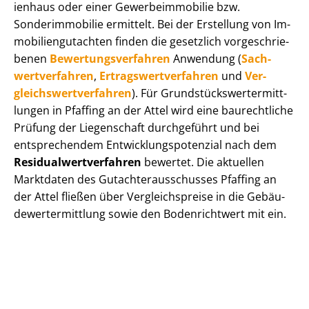
i­en­haus oder einer Ge­wer­be­im­mo­bi­lie bzw.
Sonderimmobilie ermittelt. Bei der Erstellung von Im­
mo­bi­li­en­gut­ach­ten finden die gesetzlich vor­ge­schrie­
be­nen
Be­wer­tungs­ver­fah­ren
Anwendung (
Sach­
wert­ver­fah­ren
,
Er­trags­wert­ver­fah­ren
und
Ver­
gleichs­wert­ver­fah­ren
). Für Grund­stücks­wert­ermitt­
lun­gen in Pfaffing an der Attel wird eine baurechtliche
Prüfung der Liegenschaft durchgeführt und bei
entsprechendem Ent­wick­lungs­po­ten­zi­al nach dem
Re­si­du­al­wert­ver­fah­ren
bewertet. Die aktuellen
Marktdaten des Gut­ach­ter­aus­schus­ses Pfaffing an
der Attel fließen über Ver­gleichs­prei­se in die Ge­bäu­
de­wert­ermitt­lung sowie den Bodenrichtwert mit ein.