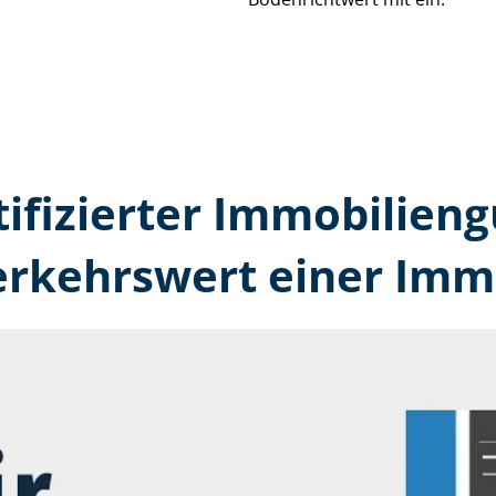
tifizierter Immobilien­
erkehrswert einer Immo