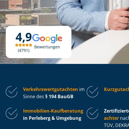
4,9
Bewertungen
4791
Ver­kehrs­wert­gut­ach­ten
im
Kurzgutach
Sinne des
§ 194 BauGB
Immobilien-Kaufberatung
Zertifiziert
in Perleberg & Umgebung
ach­ter
nach
TÜV, DEKRA