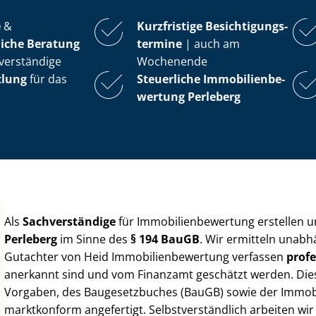
e
&
Kurzfristige Be­sich­ti­gungs­
iche Beratung
ter­mi­ne
| auch am
verständige
Wochenende
tlung
für das
Steuerliche Im­mo­bi­li­en­be­
wer­tung
Perleberg
Als
Sachverständige
für Im­mo­bi­li­en­be­wer­tung erstellen
Perleberg
im Sinne des
§ 194 BauGB
. Wir ermitteln unabh
Gutachter von Heid Im­mo­bi­li­en­be­wer­tung verfassen
profe
anerkannt sind und vom Finanzamt geschätzt werden. Diese 
Vorgaben, des Baugesetzbuches (BauGB) sowie der Im­mo­bi­l
marktkonform angefertigt. Selbst­ver­ständ­lich arbeiten wi