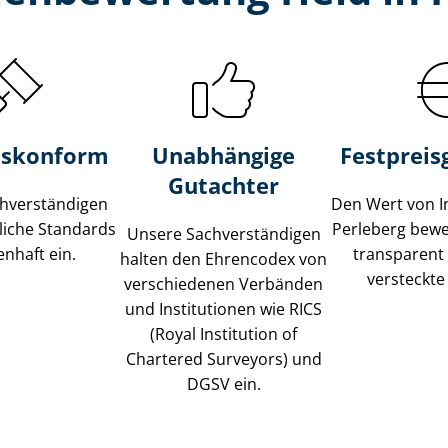
s­konform
Unabhängige
Festpreis​
Gutachter
­ver­stän­di­gen
Den Wert von I
liche Standards
Perleberg bewer
Unsere Sach­ver­stän­di­gen
nhaft ein.
transparent
halten den Ehrencodex von
versteckte
verschiedenen Verbänden
und Institutionen wie RICS
(Royal Institution of
Chartered Surveyors) und
DGSV ein.