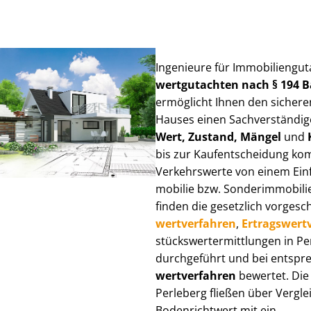
Ingenieure für Im­mo­bi­li­en­gu
wert­gut­ach­ten nach § 194
ermöglicht Ihnen den sicheren
Hauses einen Sach­ver­stän­di­ge
Wert, Zustand, Mängel
und
bis zur Kauf­ent­schei­dung k
Verkehrswerte von einem Einfam
mo­bi­lie bzw. Sonderimmobilie e
finden die gesetzlich vor­ge­sc
wert­ver­fah­ren
,
Er­trags­wert­
stücks­wert­ermitt­lun­gen in 
durchgeführt und bei entsprec
wert­ver­fah­ren
bewertet. Die 
Perleberg fließen über Ver­glei
Bodenrichtwert mit ein.