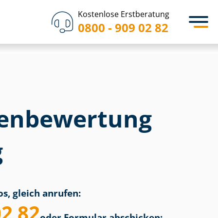
Kostenlose Erstberatung
0800 - 909 02 82
en­bewertung
g
s, gleich anrufen:
02 82
oder Formular abschicken: