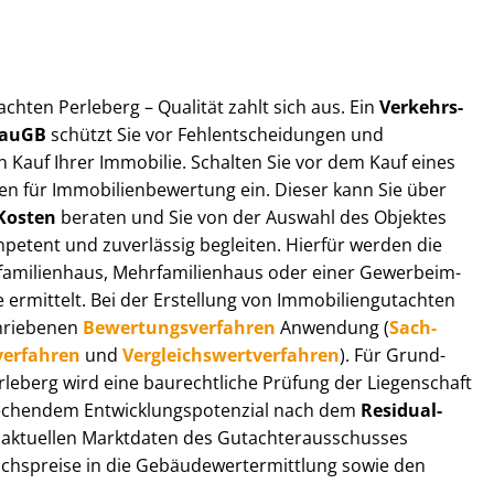
t­ach­ten Perleberg – Qualität zahlt sich aus. Ein
Ver­kehrs­
 BauGB
schützt Sie vor Fehl­ent­schei­dun­gen und
 Kauf Ihrer Immobilie. Schalten Sie vor dem Kauf eines
n für Im­mo­bi­li­en­be­wer­tung ein. Dieser kann Sie über
Kosten
beraten und Sie von der Auswahl des Objektes
ompetent und zuverlässig begleiten. Hierfür werden die
ilienhaus, Mehr­fa­mi­li­en­haus oder einer Ge­wer­be­im­
rmittelt. Bei der Erstellung von Im­mo­bi­li­en­gut­ach­ten
hrie­be­nen
Be­wer­tungs­ver­fah­ren
Anwendung (
Sach­
ver­fah­ren
und
Ver­gleichs­wert­ver­fah­ren
). Für Grund­
Perleberg wird eine baurechtliche Prüfung der Liegenschaft
hendem Ent­wick­lungs­po­ten­zi­al nach dem
Re­si­du­al­
aktuellen Marktdaten des Gut­ach­ter­aus­schus­ses
chs­prei­se in die Ge­bäu­de­wert­ermitt­lung sowie den