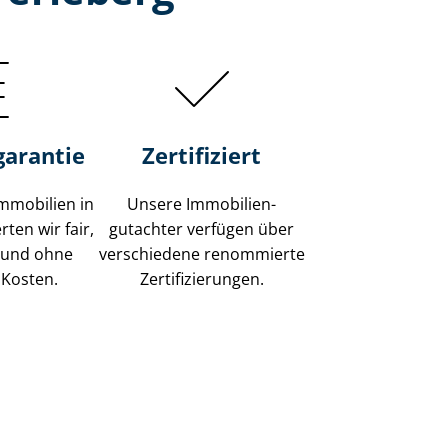
garantie
Zertifiziert
mmobilien in
Unsere Immobilien­
ten wir fair,
gutachter verfügen über
 und ohne
verschiedene renommierte
 Kosten.
Zer­ti­fi­zie­run­gen.