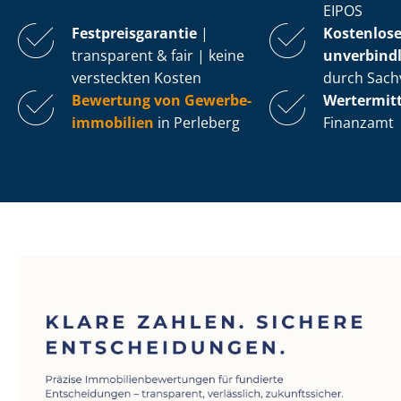
EIPOS
Fest­preis­ga­ran­tie
|
Kostenlos
transparent & fair | keine
unverbindl
versteckten Kosten
durch Sach
Bewertung von Ge­wer­be­
Wertermit
im­mo­bi­li­en
in Perleberg
Finanzamt