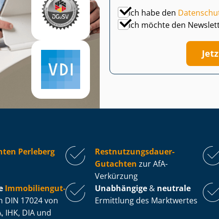
Ich habe den
Datenschu
Ich möchte den Newslet
Jet
ten Perleberg
Rest­nut­zungs­dau­er-
Gutachten
zur AfA-
Verkürzung
e
Im­mo­bi­li­en­gut­
Unabhängige
&
neutrale
 DIN 17024 von
Ermittlung des Marktwertes
, IHK, DIA und