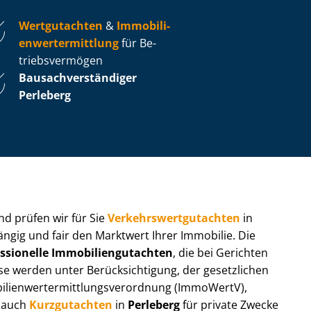
Wertgutachten
&
Im­mo­bi­li­
en­wert­ermitt­lung
für Be­
triebs­ver­mö­gen
Bau­sach­ver­stän­di­ger
Perleberg
 und prüfen wir für Sie
Ver­kehrs­wert­gut­ach­ten
in
ängig und fair den Marktwert Ihrer Immobilie. Die
ssionelle Im­mo­bi­li­en­gut­ach­ten
, die bei Gerichten
werden unter Be­rück­sich­ti­gung, der gesetzlichen
i­en­wert­ermitt­lungs­ver­ord­nung (ImmoWertV),
r auch
Kurzgutachten
in
Perleberg
für private Zwecke