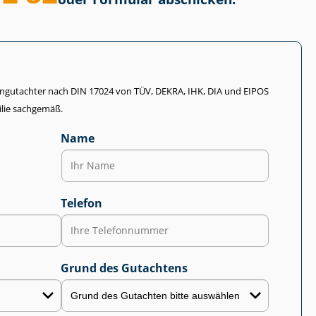
li­en­gut­ach­ter nach DIN 17024 von TÜV, DEKRA, IHK, DIA und EIPOS
lie sachgemäß.
Name
Telefon
Grund des Gutachtens