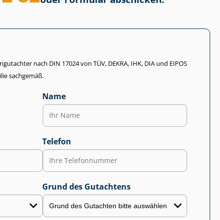
li­en­gut­ach­ter nach DIN 17024 von TÜV, DEKRA, IHK, DIA und EIPOS
lie sachgemäß.
Name
Telefon
Grund des Gutachtens