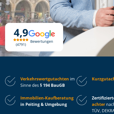
4,9
Bewertungen
4791
Ver­kehrs­wert­gut­ach­ten
im
Kurzgutach
Sinne des
§ 194 BauGB
Immobilien-Kaufberatung
Zertifiziert
in Peiting & Umgebung
ach­ter
nach
TÜV, DEKRA