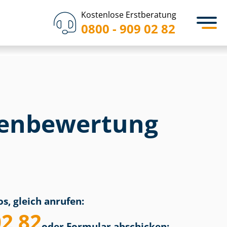
Kostenlose Erstberatung
0800 - 909 02 82
en­bewertung
s, gleich anrufen:
02 82
oder Formular abschicken: