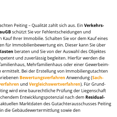
t­ach­ten Peiting – Qualität zahlt sich aus. Ein
Ver­kehrs­
 BauGB
schützt Sie vor Fehl­ent­schei­dun­gen und
 Kauf Ihrer Immobilie. Schalten Sie vor dem Kauf eines
n für Im­mo­bi­li­en­be­wer­tung ein. Dieser kann Sie über
Kosten
beraten und Sie von der Auswahl des Objektes
ompetent und zuverlässig begleiten. Hierfür werden die
ilienhaus, Mehr­fa­mi­li­en­haus oder einer Ge­wer­be­im­
rmittelt. Bei der Erstellung von Im­mo­bi­li­en­gut­ach­ten
hrie­be­nen
Be­wer­tungs­ver­fah­ren
Anwendung (
Sach­
ver­fah­ren
und
Ver­gleichs­wert­ver­fah­ren
). Für Grund­
Peiting wird eine baurechtliche Prüfung der Liegenschaft
hendem Ent­wick­lungs­po­ten­zi­al nach dem
Re­si­du­al­
aktuellen Marktdaten des Gut­ach­ter­aus­schus­ses Peiting
 in die Ge­bäu­de­wert­ermitt­lung sowie den