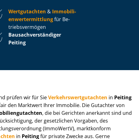
Wertgutachten
&
Im­mo­bi­li­
en­wert­ermitt­lung
für Be­
triebs­ver­mö­gen
Bau­sach­ver­stän­di­ger
Peiting
 und prüfen wir für Sie
Ver­kehrs­wert­gut­ach­ten
in
Peiting
fair den Marktwert Ihrer Immobilie. Die Gutachter von
bi­li­en­gut­ach­ten
, die bei Gerichten anerkannt sind und
k­sich­ti­gung, der gesetzlichen Vorgaben, des
tt­lungs­ver­ord­nung (ImmoWertV), marktkonform
achten
in
Peiting
für private Zwecke aus. Gerne