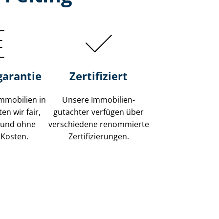
garantie
Zertifiziert
mmobilien in
Unsere Immobilien­
en wir fair,
gutachter verfügen über
 und ohne
verschiedene renommierte
 Kosten.
Zer­ti­fi­zie­run­gen.