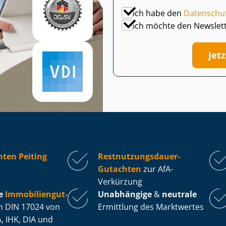
Ich habe den
Datenschu
Ich möchte den Newslet
Jet
ten Peiting
Rest­nut­zungs­dau­er-
Gutachten
zur AfA-
Verkürzung
e
Im­mo­bi­li­en­gut­
Unabhängige
&
neutrale
 DIN 17024 von
Ermittlung des Marktwertes
, IHK, DIA und