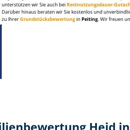
unterstützen wir Sie auch bei
Rest­nut­zungs­dau­er-Gutac
Darüber hinaus beraten wir Sie kostenlos und unverbindli
zu Ihrer
Grund­stücks­be­wer­tung
in
Peiting
. Wir freuen u
ien­bewertung Heid in