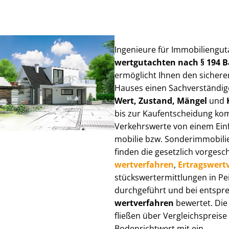
Ingenieure für Im­mo­bi­li­en­gu
wert­gut­ach­ten nach § 194
ermöglicht Ihnen den sicheren
Hauses einen Sach­ver­stän­di­ge
Wert, Zustand, Mängel
und
bis zur Kauf­ent­schei­dung k
Verkehrswerte von einem Einfam
mo­bi­lie bzw. Sonderimmobilie e
finden die gesetzlich vor­ge­sc
wert­ver­fah­ren
,
Er­trags­wert­
stücks­wert­ermitt­lun­gen in 
durchgeführt und bei entsprec
wert­ver­fah­ren
bewertet. Die 
fließen über Ver­gleichs­prei­se
Bodenrichtwert mit ein.