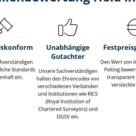
s­konform
Unabhängige
Festpreis​
Gutachter
­ver­stän­di­gen
Den Wert von I
liche Standards
Peiting bewert
Unsere Sach­ver­stän­di­gen
nhaft ein.
transparent
halten den Ehrencodex von
versteckte
verschiedenen Verbänden
und Institutionen wie RICS
(Royal Institution of
Chartered Surveyors) und
DGSV ein.