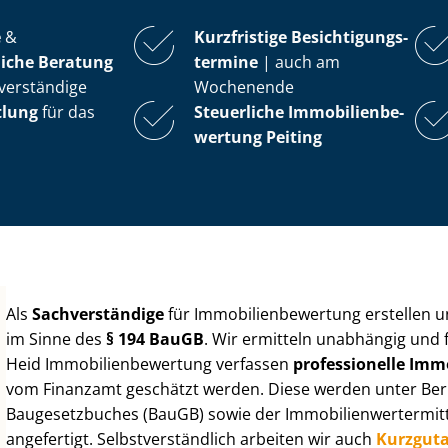
e
&
Kurzfristige Be­sich­ti­gungs­
iche Beratung
ter­mi­ne
| auch am
verständige
Wochenende
tlung
für das
Steuerliche Im­mo­bi­li­en­be­
wer­tung
Peiting
Als
Sachverständige
für Im­mo­bi­li­en­be­wer­tung erstellen
im Sinne des
§ 194 BauGB
. Wir ermitteln unabhängig und 
Heid Im­mo­bi­li­en­be­wer­tung verfassen
professionelle Im­mo­
vom Finanzamt geschätzt werden. Diese werden unter Be­rüc
Baugesetzbuches (BauGB) sowie der Im­mo­bi­li­en­wert­ermi
angefertigt. Selbst­ver­ständ­lich arbeiten wir auch
Kurzgut