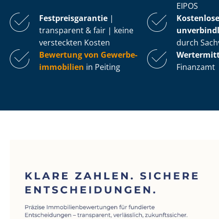
EIPOS
Fest­preis­ga­ran­tie
|
Kostenlos
transparent & fair | keine
unverbindl
versteckten Kosten
durch Sach
Bewertung von Ge­wer­be­
Wertermit
im­mo­bi­li­en
in Peiting
Finanzamt