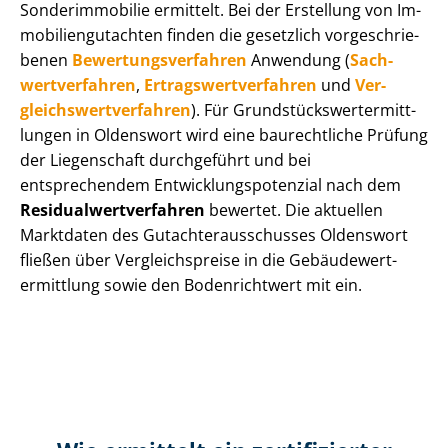
Sonderimmobilie ermittelt. Bei der Erstellung von Im­
mo­bi­li­en­gut­ach­ten finden die gesetzlich vor­ge­schrie­
be­nen
Be­wer­tungs­ver­fah­ren
Anwendung (
Sach­
wert­ver­fah­ren
,
Er­trags­wert­ver­fah­ren
und
Ver­
gleichs­wert­ver­fah­ren
). Für Grund­stücks­wert­ermitt­
lun­gen in Oldenswort wird eine baurechtliche Prüfung
der Liegenschaft durchgeführt und bei
entsprechendem Ent­wick­lungs­po­ten­zi­al nach dem
Re­si­du­al­wert­ver­fah­ren
bewertet. Die aktuellen
Marktdaten des Gut­ach­ter­aus­schus­ses Oldenswort
fließen über Ver­gleichs­prei­se in die Ge­bäu­de­wert­
ermitt­lung sowie den Bodenrichtwert mit ein.