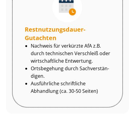
Rest­nut­zungs­dau­er-
Gutachten
Nachweis für verkürzte AfA z.B.
durch technischen Verschleiß oder
wirtschaftliche Entwertung.
Ortsbegehung durch Sach­ver­stän­
di­gen.
Ausführliche schriftliche
Abhandlung (ca. 30-50 Seiten)