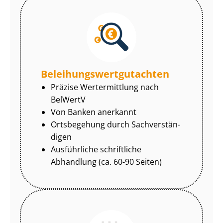
Be­lei­hungs­wert­gut­ach­ten
Präzise Wertermittlung nach
BelWertV
Von Banken anerkannt
Ortsbegehung durch Sach­ver­stän­
di­gen
Ausführliche schriftliche
Abhandlung (ca. 60-90 Seiten)