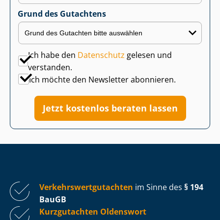
Grund des Gutachtens
Ich habe den
Datenschutz
gelesen und
verstanden.
Ich möchte den Newsletter abonnieren.
Jetzt kostenlos beraten lassen
Ver­kehrs­wert­gut­ach­ten
im Sinne des
§ 194
BauGB
Kurzgutachten Oldenswort