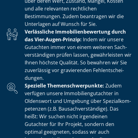
über deren Wert, Zustand, Mängel, Kosten
und alle relevanten rechtlichen
Bestimmungen. Zudem beantragen wir die
Unterlagen auf Wunsch für Sie.
Verlässliche Im­mo­bi­li­en­be­wer­tung durch
das Vier-Augen-Prinzip:
Indem wir unsere
Gutachten immer von einem weiteren Sach­
ver­stän­di­gen prüfen lassen, gewährleisten wir
Ihnen höchste Qualität. So bewahren wir Sie
zuverlässig vor gravierenden Fehl­ent­schei­
dun­gen.
Spezielle The­men­schwer­punk­te:
Zudem
verfügen unsere Im­mo­bi­li­en­gut­ach­ter in
Oldenswort und Umgebung über Spe­zi­al­kom­
pe­ten­zen (z.B. Bau­sach­ver­stän­di­ge). Das
heißt: Wir suchen nicht irgendeinen
Gutachter für Ihr Projekt, sondern den
optimal geeigneten, sodass wir auch