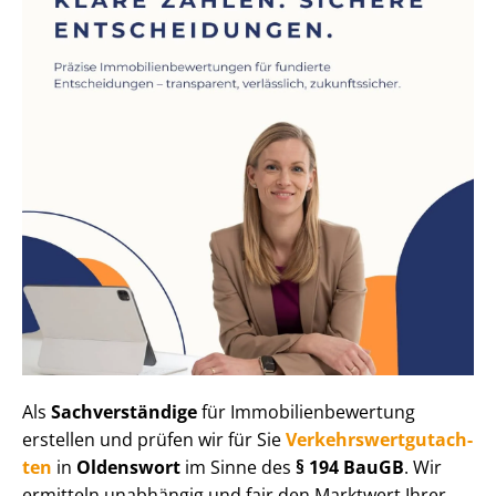
Als
Sachverständige
für Im­mo­bi­li­en­be­wer­tung
erstellen und prüfen wir für Sie
Ver­kehrs­wert­gut­ach­
ten
in
Oldenswort
im Sinne des
§ 194 BauGB
. Wir
ermitteln unabhängig und fair den Marktwert Ihrer