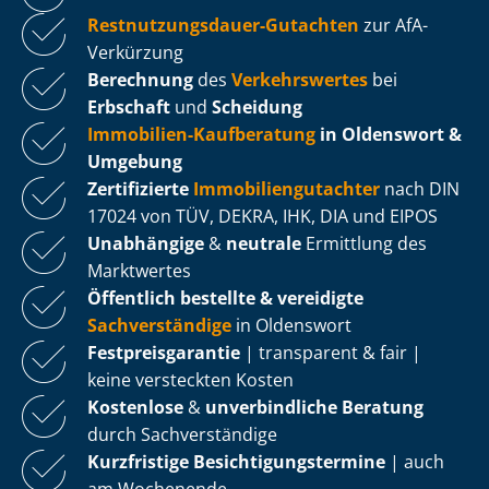
Rest­nut­zungs­dau­er-Gutachten
zur AfA-
Verkürzung
Berechnung
des
Verkehrswertes
bei
Erbschaft
und
Scheidung
Immobilien-Kaufberatung
in Oldenswort &
Umgebung
Zertifizierte
Im­mo­bi­li­en­gut­ach­ter
nach DIN
17024 von TÜV, DEKRA, IHK, DIA und EIPOS
Unabhängige
&
neutrale
Ermittlung des
Marktwertes
Öffentlich bestellte & vereidigte
Sachverständige
in Oldenswort
Fest­preis­ga­ran­tie
| transparent & fair |
keine versteckten Kosten
Kostenlose
&
unverbindliche Beratung
durch Sachverständige
Kurzfristige Be­sich­ti­gungs­ter­mi­ne
| auch
am Wochenende