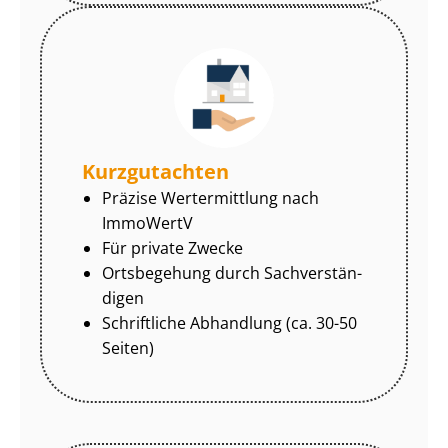
Kurzgutachten
Präzise Wertermittlung nach
ImmoWertV
Für private Zwecke
Ortsbegehung durch Sach­ver­stän­
di­gen
Schriftliche Abhandlung (ca. 30-50
Seiten)