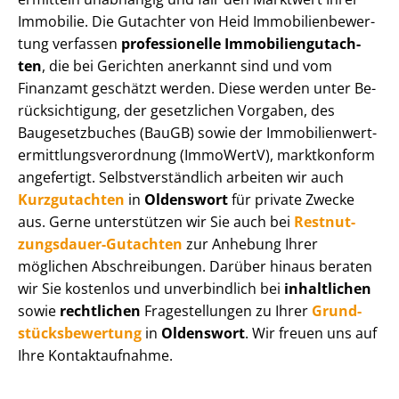
Immobilie. Die Gutachter von Heid Im­mo­bi­li­en­be­wer­
tung verfassen
professionelle Im­mo­bi­li­en­gut­ach­
ten
, die bei Gerichten anerkannt sind und vom
Finanzamt geschätzt werden. Diese werden unter Be­
rück­sich­ti­gung, der gesetzlichen Vorgaben, des
Baugesetzbuches (BauGB) sowie der Im­mo­bi­li­en­wert­
ermitt­lungs­ver­ord­nung (ImmoWertV), marktkonform
angefertigt. Selbst­ver­ständ­lich arbeiten wir auch
Kurzgutachten
in
Oldenswort
für private Zwecke
aus. Gerne unterstützen wir Sie auch bei
Rest­nut­
zungs­dau­er-Gutachten
zur Anhebung Ihrer
möglichen Abschreibungen. Darüber hinaus beraten
wir Sie kostenlos und unverbindlich bei
inhaltlichen
sowie
rechtlichen
Fragestellungen zu Ihrer
Grund­
stücks­be­wer­tung
in
Oldenswort
. Wir freuen uns auf
Ihre Kontaktaufnahme.