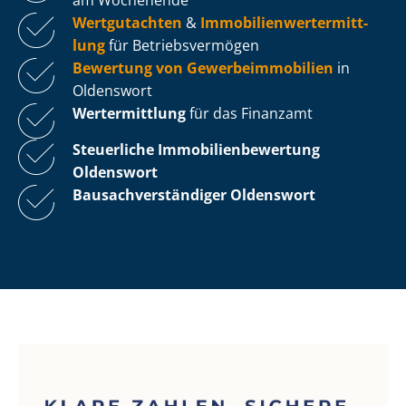
Wertgutachten
&
Im­mo­bi­li­en­wert­ermitt­
lung
für Be­triebs­ver­mö­gen
Bewertung von Ge­wer­be­im­mo­bi­li­en
in
Oldenswort
Wertermittlung
für das Finanzamt
Steuerliche Im­mo­bi­li­en­be­wer­tung
Oldenswort
Bau­sach­ver­stän­di­ger Oldenswort