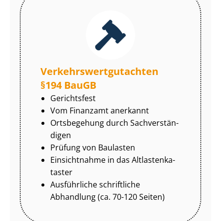
Ver­kehrs­wert­gut­ach­ten
§194 BauGB
Gerichtsfest
Vom Finanzamt anerkannt
Ortsbegehung durch Sach­ver­stän­
di­gen
Prüfung von Baulasten
Einsichtnahme in das Alt­las­ten­ka­
tas­ter
Ausführliche schriftliche
Abhandlung (ca. 70-120 Seiten)