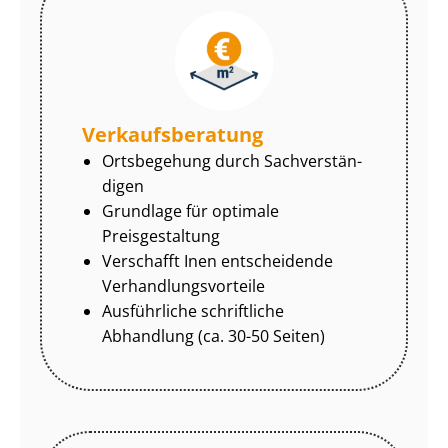
Ver­kaufs­be­ra­tung
Ortsbegehung durch Sach­ver­stän­
di­gen
Grundlage für optimale
Preisgestaltung
Verschafft Inen entscheidende
Ver­hand­lungs­vor­tei­le
Ausführliche schriftliche
Abhandlung (ca. 30-50 Seiten)