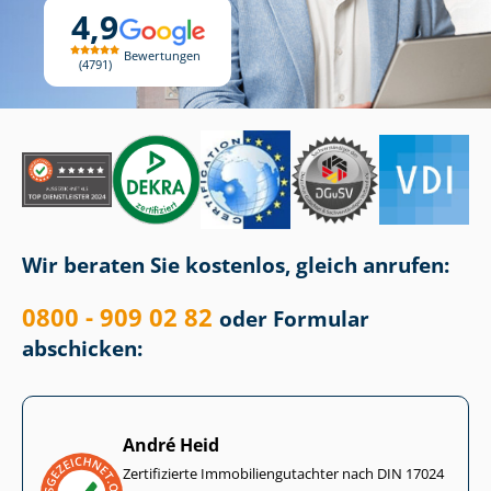
4,9
Bewertungen
4791
Wir beraten Sie kostenlos, gleich anrufen:
0800 - 909 02 82
oder Formular
abschicken:
André Heid
Zertifizierte Im­mo­bi­li­en­gut­ach­ter nach DIN 17024