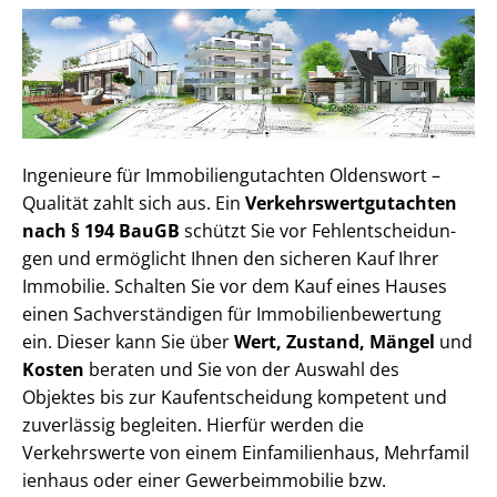
Ingenieure für Im­mo­bi­li­en­gut­ach­ten Oldenswort –
Qualität zahlt sich aus. Ein
Ver­kehrs­wert­gut­ach­ten
nach § 194 BauGB
schützt Sie vor Fehl­ent­schei­dun­
gen und ermöglicht Ihnen den sicheren Kauf Ihrer
Immobilie. Schalten Sie vor dem Kauf eines Hauses
einen Sach­ver­stän­di­gen für Im­mo­bi­li­en­be­wer­tung
ein. Dieser kann Sie über
Wert, Zustand, Mängel
und
Kosten
beraten und Sie von der Auswahl des
Objektes bis zur Kauf­ent­schei­dung kompetent und
zuverlässig begleiten. Hierfür werden die
Verkehrswerte von einem Einfamilienhaus, Mehr­fa­mi­l
i­en­haus oder einer Ge­wer­be­im­mo­bi­lie bzw.