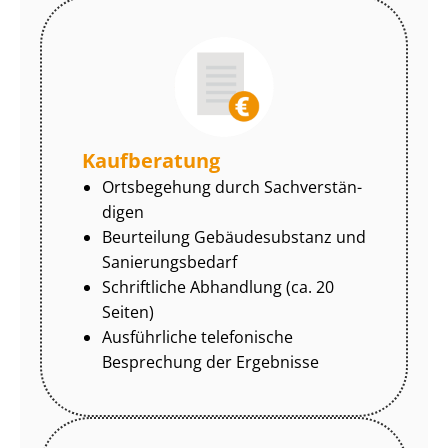
Kaufberatung
Ortsbegehung durch Sach­ver­stän­
di­gen
Beurteilung Gebäudesubstanz und
Sa­nie­rungs­be­darf
Schriftliche Abhandlung (ca. 20
Seiten)
Ausführliche telefonische
Besprechung der Ergebnisse