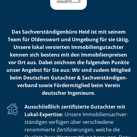
Das Sach­ver­stän­di­gen­bü­ro Heid ist mit seinem
Team für Oldenswort und Umgebung für sie tätig.
Unsere lokal versierten Im­mo­bi­li­en­gut­ach­ter
kennen sich bestens mit den Im­mo­bi­li­en­prei­sen
vor Ort aus. Dabei zeichnen die folgenden Punkte
unser Angebot für Sie aus: Wir sind zudem Mitglied
beim Deutschen Gutachter & Sach­ver­stän­di­gen­
ver­band sowie Fördermitglied beim Verein
deutscher Ingenieure.
Ausschließlich zertifizierte Gutachter mit
Lokal-Expertise:
Unsere Im­mo­bi­li­en­sach­ver­
stän­di­gen verfügen über verschiedene
renommierte Zer­ti­fi­zie­run­gen, welche die