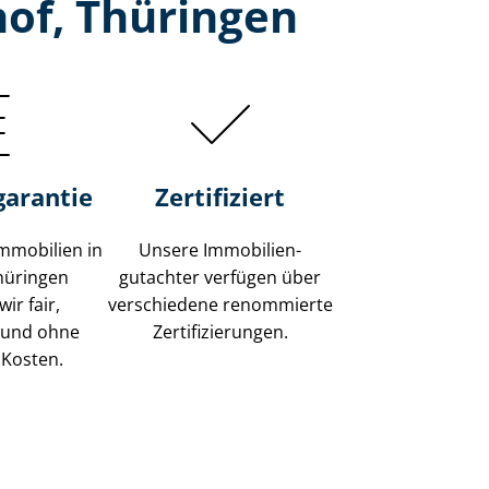
of, Thüringen
garantie
Zertifiziert
mmobilien in
Unsere Immobilien­
hüringen
gutachter verfügen über
ir fair,
verschiedene renommierte
 und ohne
Zer­ti­fi­zie­run­gen.
 Kosten.