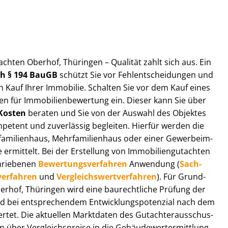
ut­ach­ten Oberhof, Thüringen – Qualität zahlt sich aus. Ein
ach § 194 BauGB
schützt Sie vor Fehl­ent­schei­dun­gen und
 Kauf Ihrer Immobilie. Schalten Sie vor dem Kauf eines
n für Im­mo­bi­li­en­be­wer­tung ein. Dieser kann Sie über
Kosten
beraten und Sie von der Auswahl des Objektes
ompetent und zuverlässig begleiten. Hierfür werden die
ilienhaus, Mehr­fa­mi­li­en­haus oder einer Ge­wer­be­im­
rmittelt. Bei der Erstellung von Im­mo­bi­li­en­gut­ach­ten
hrie­be­nen
Be­wer­tungs­ver­fah­ren
Anwendung (
Sach­
ver­fah­ren
und
Ver­gleichs­wert­ver­fah­ren
). Für Grund­
 Oberhof, Thüringen wird eine baurechtliche Prüfung der
 bei entsprechendem Ent­wick­lungs­po­ten­zi­al nach dem
tet. Die aktuellen Marktdaten des Gut­ach­ter­aus­schus­
über Ver­gleichs­prei­se in die Ge­bäu­de­wert­ermitt­lung