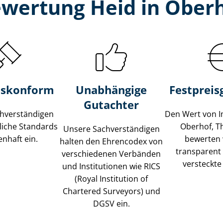
ewertung Heid in Oberh
s­konform
Unabhängige
Festpreis​
Gutachter
­ver­stän­di­gen
Den Wert von I
liche Standards
Oberhof, T
Unsere Sach­ver­stän­di­gen
nhaft ein.
bewerten w
halten den Ehrencodex von
transparent
verschiedenen Verbänden
versteckte
und Institutionen wie RICS
(Royal Institution of
Chartered Surveyors) und
DGSV ein.