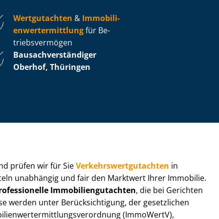
Wertgutachten
&
Im­mo­bi­li­
en­wert­ermitt­lung
für Be­
triebs­ver­mö­gen
Bau­sach­ver­stän­di­ger
Oberhof, Thüringen
 und prüfen wir für Sie
Ver­kehrs­wert­gut­ach­ten
in
tteln unabhängig und fair den Marktwert Ihrer Immobilie.
rofessionelle Im­mo­bi­li­en­gut­ach­ten
, die bei Gerichten
werden unter Be­rück­sich­ti­gung, der gesetzlichen
i­en­wert­ermitt­lungs­ver­ord­nung (ImmoWertV),