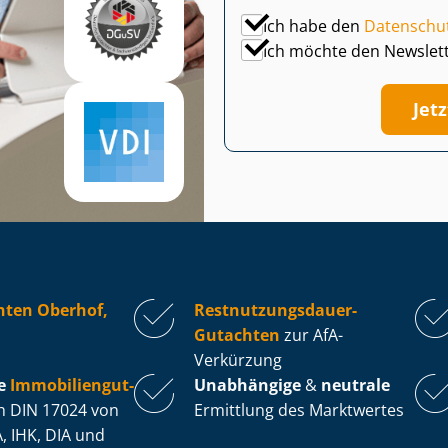
Ich habe den
Datenschu
Ich möchte den Newslet
Jet
hten Oberhof,
Rest­nut­zungs­dau­er-
Gutachten
zur AfA-
Verkürzung
e
Im­mo­bi­li­en­gut­
Unabhängige
&
neutrale
 DIN 17024 von
Ermittlung des Marktwertes
, IHK, DIA und