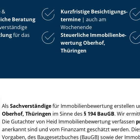
e
&
Kurzfristige Be­sich­ti­gungs­
iche Beratung
ter­mi­ne
| auch am
verständige
Wochenende
tlung
für das
Steuerliche Im­mo­bi­li­en­be­
wer­tung
Oberhof,
Thüringen
Als
Sachverständige
für Im­mo­bi­li­en­be­wer­tung erstellen
Oberhof, Thüringen
im Sinne des
§ 194 BauGB
. Wir ermi
Die Gutachter von Heid Im­mo­bi­li­en­be­wer­tung verfassen
p
anerkannt sind und vom Finanzamt geschätzt werden. Diese 
Vorgaben, des Baugesetzbuches (BauGB) sowie der Im­mo­bi­l