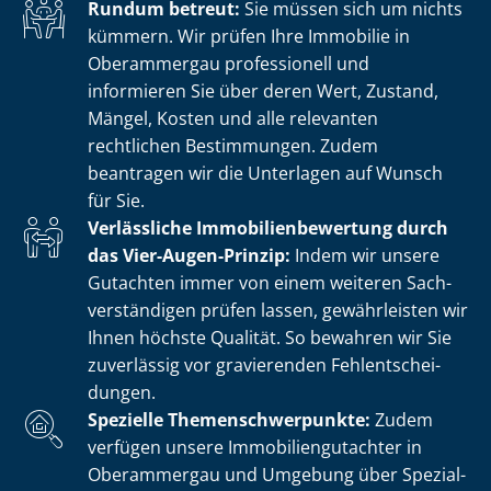
Rundum betreut:
Sie müssen sich um nichts
kümmern. Wir prüfen Ihre Immobilie in
Oberammergau professionell und
informieren Sie über deren Wert, Zustand,
Mängel, Kosten und alle relevanten
rechtlichen Bestimmungen. Zudem
beantragen wir die Unterlagen auf Wunsch
für Sie.
Verlässliche Im­mo­bi­li­en­be­wer­tung durch
das Vier-Augen-Prinzip:
Indem wir unsere
Gutachten immer von einem weiteren Sach­
ver­stän­di­gen prüfen lassen, gewährleisten wir
Ihnen höchste Qualität. So bewahren wir Sie
zuverlässig vor gravierenden Fehl­ent­schei­
dun­gen.
Spezielle The­men­schwer­punk­te:
Zudem
verfügen unsere Im­mo­bi­li­en­gut­ach­ter in
Oberammergau und Umgebung über Spe­zi­al­