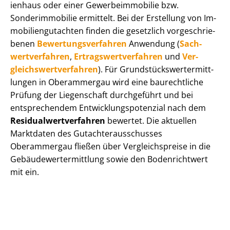
i­en­haus oder einer Ge­wer­be­im­mo­bi­lie bzw.
Sonderimmobilie ermittelt. Bei der Erstellung von Im­
mo­bi­li­en­gut­ach­ten finden die gesetzlich vor­ge­schrie­
be­nen
Be­wer­tungs­ver­fah­ren
Anwendung (
Sach­
wert­ver­fah­ren
,
Er­trags­wert­ver­fah­ren
und
Ver­
gleichs­wert­ver­fah­ren
). Für Grund­stücks­wert­ermitt­
lun­gen in Oberammergau wird eine baurechtliche
Prüfung der Liegenschaft durchgeführt und bei
entsprechendem Ent­wick­lungs­po­ten­zi­al nach dem
Re­si­du­al­wert­ver­fah­ren
bewertet. Die aktuellen
Marktdaten des Gut­ach­ter­aus­schus­ses
Oberammergau fließen über Ver­gleichs­prei­se in die
Ge­bäu­de­wert­ermitt­lung sowie den Bodenrichtwert
mit ein.