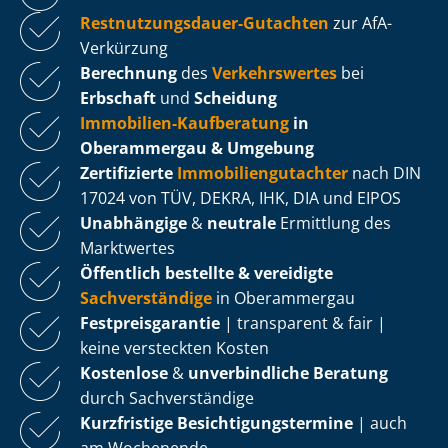
Rest­nut­zungs­dau­er-Gutachten
zur AfA-
Verkürzung
Berechnung
des
Verkehrswertes
bei
Erbschaft
und
Scheidung
Immobilien-Kaufberatung
in
Oberammergau & Umgebung
Zertifizierte
Im­mo­bi­li­en­gut­ach­ter
nach DIN
17024 von TÜV, DEKRA, IHK, DIA und EIPOS
Unabhängige
&
neutrale
Ermittlung des
Marktwertes
Öffentlich bestellte & vereidigte
Sachverständige
in Oberammergau
Fest­preis­ga­ran­tie
| transparent & fair |
keine versteckten Kosten
Kostenlose
&
unverbindliche Beratung
durch Sachverständige
Kurzfristige Be­sich­ti­gungs­ter­mi­ne
| auch
am Wochenende