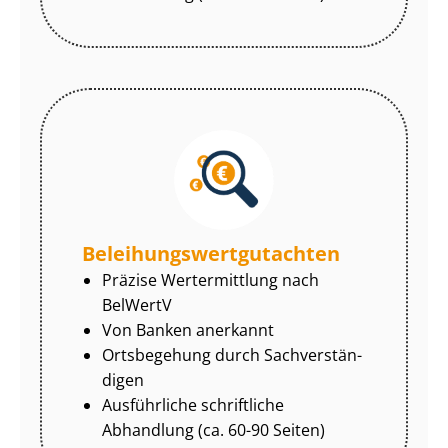
Be­lei­hungs­wert­gut­ach­ten
Präzise Wertermittlung nach
BelWertV
Von Banken anerkannt
Ortsbegehung durch Sach­ver­stän­
di­gen
Ausführliche schriftliche
Abhandlung (ca. 60-90 Seiten)