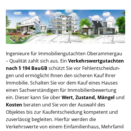
Ingenieure für Im­mo­bi­li­en­gut­ach­ten Oberammergau
– Qualität zahlt sich aus. Ein
Ver­kehrs­wert­gut­ach­ten
nach § 194 BauGB
schützt Sie vor Fehl­ent­schei­dun­
gen und ermöglicht Ihnen den sicheren Kauf Ihrer
Immobilie. Schalten Sie vor dem Kauf eines Hauses
einen Sach­ver­stän­di­gen für Im­mo­bi­li­en­be­wer­tung
ein. Dieser kann Sie über
Wert, Zustand, Mängel
und
Kosten
beraten und Sie von der Auswahl des
Objektes bis zur Kauf­ent­schei­dung kompetent und
zuverlässig begleiten. Hierfür werden die
Verkehrswerte von einem Einfamilienhaus, Mehr­fa­mi­l