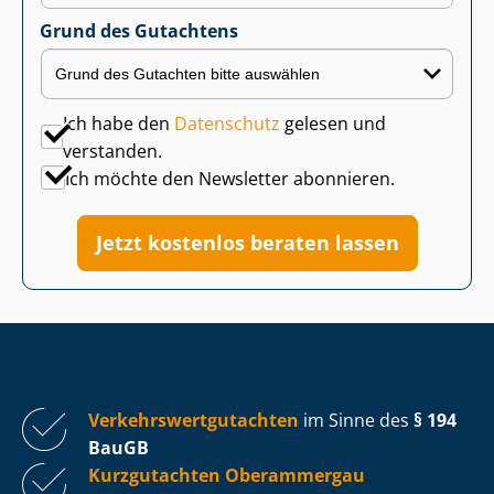
Grund des Gutachtens
Ich habe den
Datenschutz
gelesen und
verstanden.
Ich möchte den Newsletter abonnieren.
Jetzt kostenlos beraten lassen
Ver­kehrs­wert­gut­ach­ten
im Sinne des
§ 194
BauGB
Kurzgutachten Oberammergau