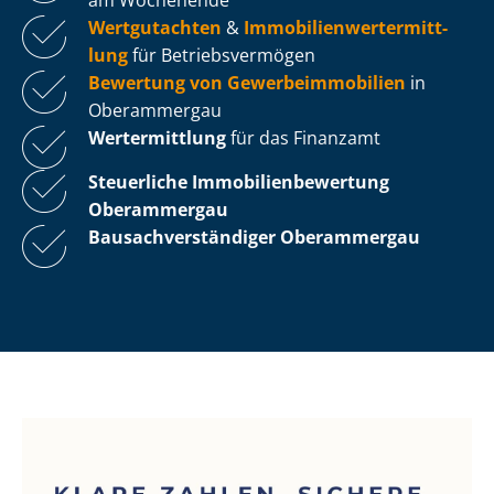
Wertgutachten
&
Im­mo­bi­li­en­wert­ermitt­
lung
für Be­triebs­ver­mö­gen
Bewertung von Ge­wer­be­im­mo­bi­li­en
in
Oberammergau
Wertermittlung
für das Finanzamt
Steuerliche Im­mo­bi­li­en­be­wer­tung
Oberammergau
Bau­sach­ver­stän­di­ger Oberammergau