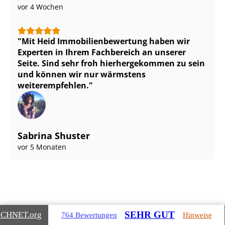
vor 4 Wochen
Mit Heid Im­mo­bi­li­en­be­wer­tung haben wir
Experten in Ihrem Fachbereich an unserer
Seite. Sind sehr froh hierhergekommen zu sein
und können wir nur wärmstens
weiterempfehlen.
Sabrina Shuster
vor 5 Monaten
SEHR GUT
ICHNET
.org
764 Bewertungen
Hinweise