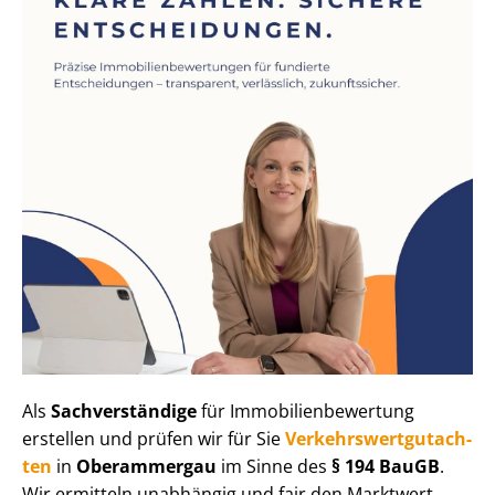
Als
Sachverständige
für Im­mo­bi­li­en­be­wer­tung
erstellen und prüfen wir für Sie
Ver­kehrs­wert­gut­ach­
ten
in
Oberammergau
im Sinne des
§ 194 BauGB
.
Wir ermitteln unabhängig und fair den Marktwert