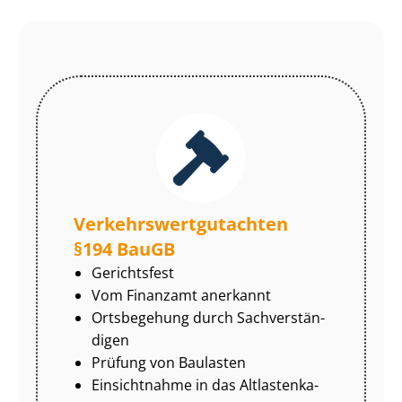
Ver­kehrs­wert­gut­ach­ten
§194 BauGB
Gerichtsfest
Vom Finanzamt anerkannt
Ortsbegehung durch Sach­ver­stän­
di­gen
Prüfung von Baulasten
Einsichtnahme in das Alt­las­ten­ka­