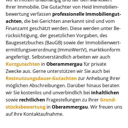
Ihrer Immobilie. Die Gutachter von Heid Im­mo­bi­li­en­
be­wer­tung verfassen
professionelle Im­mo­bi­li­en­gut­
ach­ten
, die bei Gerichten anerkannt sind und vom
Finanzamt geschätzt werden. Diese werden unter Be­
rück­sich­ti­gung, der gesetzlichen Vorgaben, des
Baugesetzbuches (BauGB) sowie der Im­mo­bi­li­en­wert­
ermitt­lungs­ver­ord­nung (ImmoWertV), marktkonform
angefertigt. Selbst­ver­ständ­lich arbeiten wir auch
Kurzgutachten
in
Oberammergau
für private
Zwecke aus. Gerne unterstützen wir Sie auch bei
Rest­nut­zungs­dau­er-Gutachten
zur Anhebung Ihrer
möglichen Abschreibungen. Darüber hinaus beraten
wir Sie kostenlos und unverbindlich bei
inhaltlichen
sowie
rechtlichen
Fragestellungen zu Ihrer
Grund­
stücks­be­wer­tung
in
Oberammergau
. Wir freuen uns
auf Ihre Kontaktaufnahme.