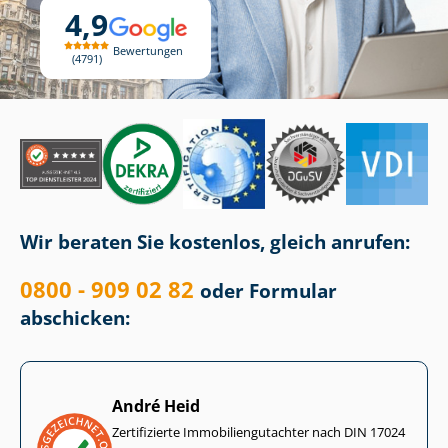
4,9
Bewertungen
4791
Wir beraten Sie kostenlos, gleich anrufen:
0800 - 909 02 82
oder Formular
abschicken:
André Heid
Zertifizierte Im­mo­bi­li­en­gut­ach­ter nach DIN 17024