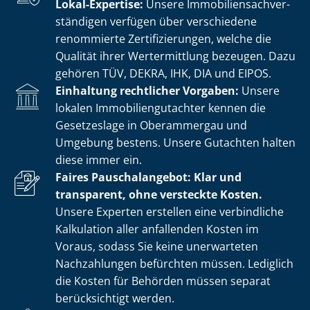
Lokal-Expertise:
Unsere Im­mo­bi­li­en­sach­ver­
stän­di­gen verfügen über verschiedene
renommierte Zer­ti­fi­zie­run­gen, welche die
Qualität ihrer Wertermittlung bezeugen. Dazu
gehören TÜV, DEKRA, IHK, DIA und EIPOS.
Einhaltung rechtlicher Vorgaben:
Unsere
lokalen Im­mo­bi­li­en­gut­ach­ter kennen die
Gesetzeslage in Oberammergau und
Umgebung bestens. Unsere Gutachten halten
diese immer ein.
Faires Pauschalangebot: Klar und
transparent, ohne versteckte Kosten.
Unsere Experten erstellen eine verbindliche
Kalkulation aller anfallenden Kosten im
Voraus, sodass Sie keine unerwarteten
Nachzahlungen befürchten müssen. Lediglich
die Kosten für Behörden müssen separat
berücksichtigt werden.