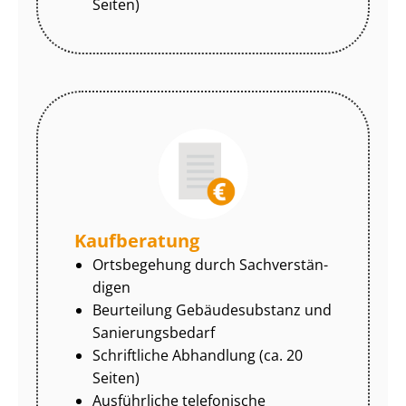
Seiten)
Kaufberatung
Ortsbegehung durch Sach­ver­stän­
di­gen
Beurteilung Gebäudesubstanz und
Sa­nie­rungs­be­darf
Schriftliche Abhandlung (ca. 20
Seiten)
Ausführliche telefonische