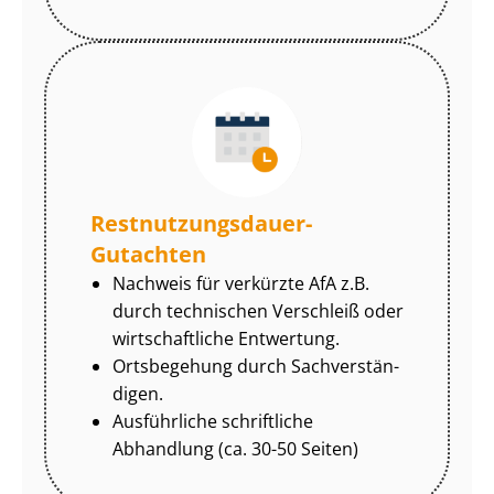
Rest­nut­zungs­dau­er-
Gutachten
Nachweis für verkürzte AfA z.B.
durch technischen Verschleiß oder
wirtschaftliche Entwertung.
Ortsbegehung durch Sach­ver­stän­
di­gen.
Ausführliche schriftliche
Abhandlung (ca. 30-50 Seiten)