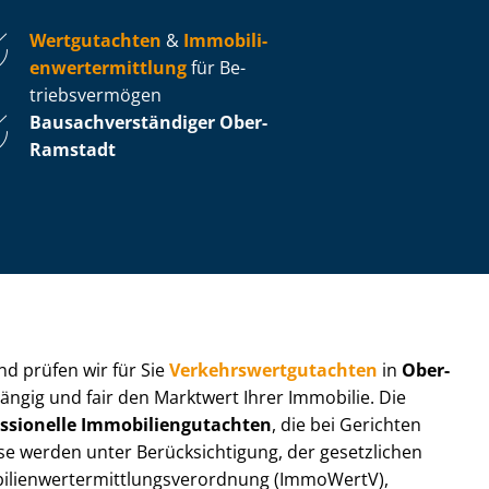
Wertgutachten
&
Im­mo­bi­li­
en­wert­ermitt­lung
für Be­
triebs­ver­mö­gen
Bau­sach­ver­stän­di­ger Ober-
Ramstadt
 und prüfen wir für Sie
Ver­kehrs­wert­gut­ach­ten
in
Ober-
ängig und fair den Marktwert Ihrer Immobilie. Die
ssionelle Im­mo­bi­li­en­gut­ach­ten
, die bei Gerichten
werden unter Be­rück­sich­ti­gung, der gesetzlichen
i­en­wert­ermitt­lungs­ver­ord­nung (ImmoWertV),