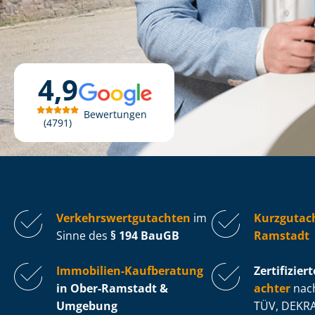
4,9
Bewertungen
4791
Ver­kehrs­wert­gut­ach­ten
im
Kurzgutac
Sinne des
§ 194 BauGB
Ramstadt
Immobilien-Kaufberatung
Zertifiziert
in Ober-Ramstadt &
ach­ter
nach
Umgebung
TÜV, DEKRA