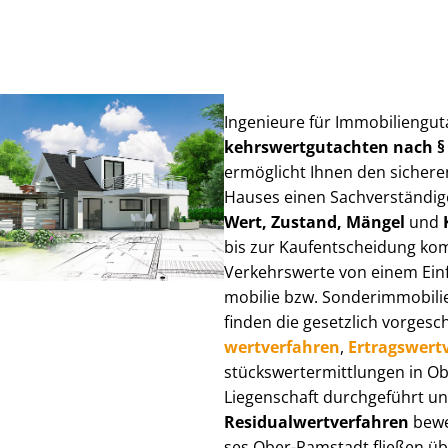
Ingenieure für Im­mo­bi­li­en­g
kehrs­wert­gut­ach­ten nach 
ermöglicht Ihnen den sicheren
Hauses einen Sach­ver­stän­di­ge
Wert, Zustand, Mängel
und
bis zur Kauf­ent­schei­dung k
Verkehrswerte von einem Einfam
mo­bi­lie bzw. Sonderimmobilie e
finden die gesetzlich vor­ge­sc
wert­ver­fah­ren
,
Er­trags­wert­
stücks­wert­ermitt­lun­gen in
Liegenschaft durchgeführt und
Re­si­du­al­wert­ver­fah­ren
bewer
ses Ober-Ramstadt fließen über 