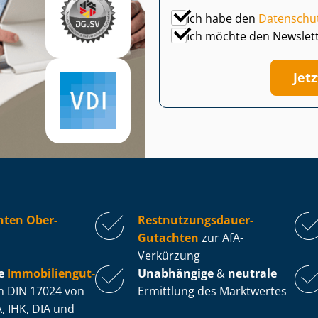
Ich habe den
Datenschu
Ich möchte den Newslet
Jet
hten Ober-
Rest­nut­zungs­dau­er-
Gutachten
zur AfA-
Verkürzung
e
Im­mo­bi­li­en­gut­
Unabhängige
&
neutrale
 DIN 17024 von
Ermittlung des Marktwertes
, IHK, DIA und