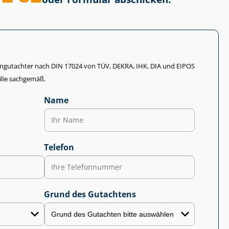
li­en­gut­ach­ter nach DIN 17024 von TÜV, DEKRA, IHK, DIA und EIPOS
lie sachgemäß.
Name
Telefon
Grund des Gutachtens