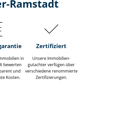
er-Ramstadt
garantie
Zertifiziert
mmobilien in
Unsere Immobilien­
t bewerten
gutachter verfügen über
sparent und
verschiedene renommierte
kte Kosten.
Zer­ti­fi­zie­run­gen.