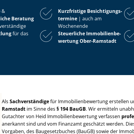
e
&
Kurzfristige Be­sich­ti­gungs­
iche Beratung
ter­mi­ne
| auch am
verständige
Wochenende
tlung
für das
Steuerliche Im­mo­bi­li­en­be­
wer­tung
Ober-Ramstadt
Als
Sachverständige
für Im­mo­bi­li­en­be­wer­tung erstellen
Ramstadt
im Sinne des
§ 194 BauGB
. Wir ermitteln unabh
Gutachter von Heid Im­mo­bi­li­en­be­wer­tung verfassen
profe
anerkannt sind und vom Finanzamt geschätzt werden. Diese 
Vorgaben, des Baugesetzbuches (BauGB) sowie der Im­mo­bi­l