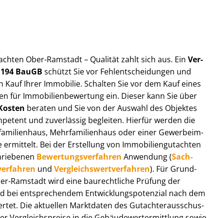
ut­ach­ten Ober-Ramstadt – Qualität zahlt sich aus. Ein
Ver­
§ 194 BauGB
schützt Sie vor Fehl­ent­schei­dun­gen und
 Kauf Ihrer Immobilie. Schalten Sie vor dem Kauf eines
n für Im­mo­bi­li­en­be­wer­tung ein. Dieser kann Sie über
Kosten
beraten und Sie von der Auswahl des Objektes
ompetent und zuverlässig begleiten. Hierfür werden die
ilienhaus, Mehr­fa­mi­li­en­haus oder einer Ge­wer­be­im­
rmittelt. Bei der Erstellung von Im­mo­bi­li­en­gut­ach­ten
hrie­be­nen
Be­wer­tungs­ver­fah­ren
Anwendung (
Sach­
ver­fah­ren
und
Ver­gleichs­wert­ver­fah­ren
). Für Grund­
 Ober-Ramstadt wird eine baurechtliche Prüfung der
 bei entsprechendem Ent­wick­lungs­po­ten­zi­al nach dem
tet. Die aktuellen Marktdaten des Gut­ach­ter­aus­schus­
Ver­gleichs­prei­se in die Ge­bäu­de­wert­ermitt­lung sowie