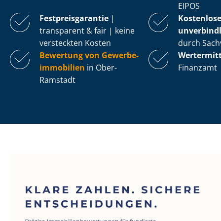
EIPOS
Fest­preis­ga­ran­tie
|
Kostenlos
transparent & fair | keine
unverbindl
versteckten Kosten
durch Sach
Bewertung von Ge­wer­be­
Wertermit
im­mo­bi­li­en
in Ober-
Finanzamt
Ramstadt