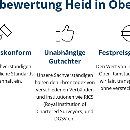
­bewertung Heid in Ob
s­konform
Unabhängige
Festpreis​
Gutachter
­ver­stän­di­gen
Den Wert von I
liche Standards
Ober-Ramstad
Unsere Sach­ver­stän­di­gen
nhaft ein.
wir fair, tran
halten den Ehrencodex von
ohne verstec
verschiedenen Verbänden
und Institutionen wie RICS
(Royal Institution of
Chartered Surveyors) und
DGSV ein.