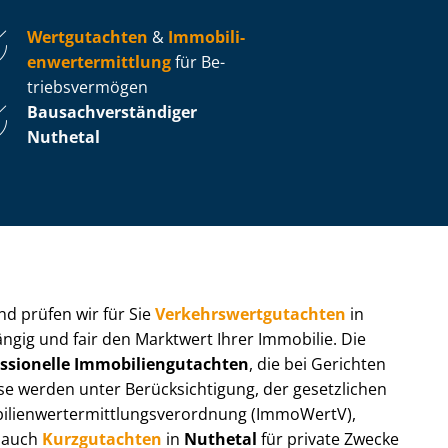
Wertgutachten
&
Im­mo­bi­li­
en­wert­ermitt­lung
für Be­
triebs­ver­mö­gen
Bau­sach­ver­stän­di­ger
Nuthetal
 und prüfen wir für Sie
Ver­kehrs­wert­gut­ach­ten
in
ängig und fair den Marktwert Ihrer Immobilie. Die
ssionelle Im­mo­bi­li­en­gut­ach­ten
, die bei Gerichten
werden unter Be­rück­sich­ti­gung, der gesetzlichen
i­en­wert­ermitt­lungs­ver­ord­nung (ImmoWertV),
r auch
Kurzgutachten
in
Nuthetal
für private Zwecke