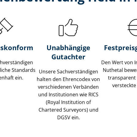
s­konform
Unabhängige
Festpreis​
Gutachter
­ver­stän­di­gen
Den Wert von I
liche Standards
Nuthetal bewer
Unsere Sach­ver­stän­di­gen
nhaft ein.
transparent
halten den Ehrencodex von
versteckte
verschiedenen Verbänden
und Institutionen wie RICS
(Royal Institution of
Chartered Surveyors) und
DGSV ein.