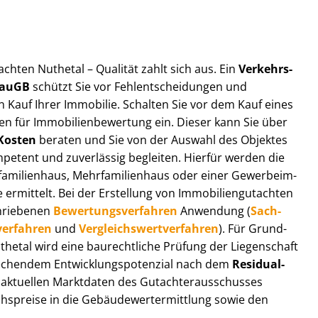
t­ach­ten Nuthetal – Qualität zahlt sich aus. Ein
Ver­kehrs­
 BauGB
schützt Sie vor Fehl­ent­schei­dun­gen und
 Kauf Ihrer Immobilie. Schalten Sie vor dem Kauf eines
n für Im­mo­bi­li­en­be­wer­tung ein. Dieser kann Sie über
Kosten
beraten und Sie von der Auswahl des Objektes
ompetent und zuverlässig begleiten. Hierfür werden die
ilienhaus, Mehr­fa­mi­li­en­haus oder einer Ge­wer­be­im­
rmittelt. Bei der Erstellung von Im­mo­bi­li­en­gut­ach­ten
hrie­be­nen
Be­wer­tungs­ver­fah­ren
Anwendung (
Sach­
ver­fah­ren
und
Ver­gleichs­wert­ver­fah­ren
). Für Grund­
Nuthetal wird eine baurechtliche Prüfung der Liegenschaft
hendem Ent­wick­lungs­po­ten­zi­al nach dem
Re­si­du­al­
aktuellen Marktdaten des Gut­ach­ter­aus­schus­ses
hs­prei­se in die Ge­bäu­de­wert­ermitt­lung sowie den