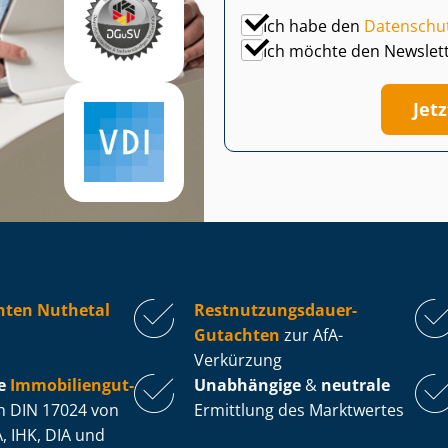
Ich habe den
Datenschu
Ich möchte den Newslet
Jet
hten Nuthetal
Rest­nut­zungs­dau­er-
Gutachten
zur AfA-
Verkürzung
e
Im­mo­bi­li­en­gut­
Unabhängige
&
neutrale
 DIN 17024 von
Ermittlung des Marktwertes
, IHK, DIA und