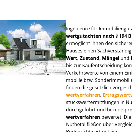
Ingenieure für Im­mo­bi­li­en­gu
wert­gut­ach­ten nach § 194
ermöglicht Ihnen den sicheren
Hauses einen Sach­ver­stän­di­ge
Wert, Zustand, Mängel
und
bis zur Kauf­ent­schei­dung k
Verkehrswerte von einem Einfam
mo­bi­lie bzw. Sonderimmobilie e
finden die gesetzlich vor­ge­sc
wert­ver­fah­ren
,
Er­trags­wert­
stücks­wert­ermitt­lun­gen in 
durchgeführt und bei entsprec
wert­ver­fah­ren
bewertet. Die 
Nuthetal fließen über Ver­gleic
Bodenrichtwert mit ein.