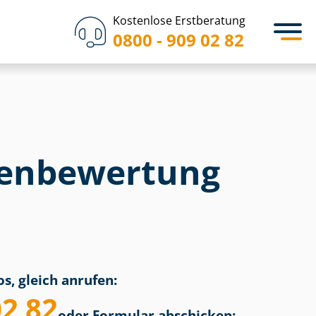
Kostenlose Erstberatung
0800 - 909 02 82
en­bewertung
s, gleich anrufen:
02 82
oder Formular abschicken: