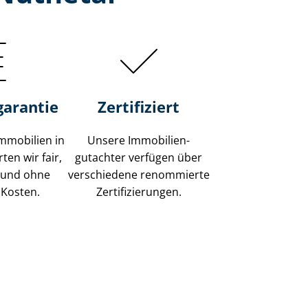
garantie
Zertifiziert
mmobilien in
Unsere Immobilien­
ten wir fair,
gutachter verfügen über
 und ohne
verschiedene renommierte
 Kosten.
Zer­ti­fi­zie­run­gen.