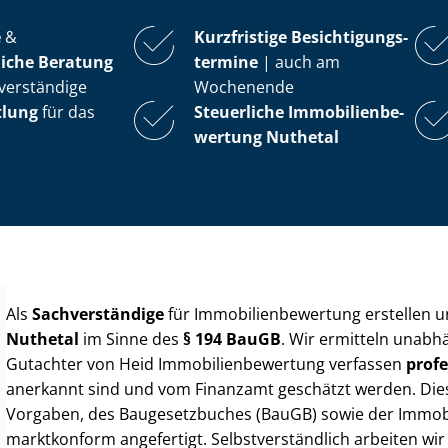
e
&
Kurzfristige Be­sich­ti­gungs­
iche Beratung
ter­mi­ne
| auch am
verständige
Wochenende
tlung
für das
Steuerliche Im­mo­bi­li­en­be­
wer­tung
Nuthetal
Als
Sachverständige
für Im­mo­bi­li­en­be­wer­tung erstellen
Nuthetal
im Sinne des
§ 194 BauGB
. Wir ermitteln unabh
Gutachter von Heid Im­mo­bi­li­en­be­wer­tung verfassen
profe
anerkannt sind und vom Finanzamt geschätzt werden. Diese 
Vorgaben, des Baugesetzbuches (BauGB) sowie der Im­mo­bi­l
marktkonform angefertigt. Selbst­ver­ständ­lich arbeiten wi