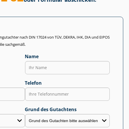
li­en­gut­ach­ter nach DIN 17024 von TÜV, DEKRA, IHK, DIA und EIPOS
lie sachgemäß.
Name
Telefon
Grund des Gutachtens