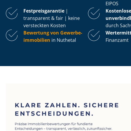
EIPOS
Fest­preis­ga­ran­tie
|
Kostenlos
transparent & fair | keine
unverbindl
versteckten Kosten
durch Sach
Bewertung von Ge­wer­be­
Wertermit
im­mo­bi­li­en
in Nuthetal
Finanzamt