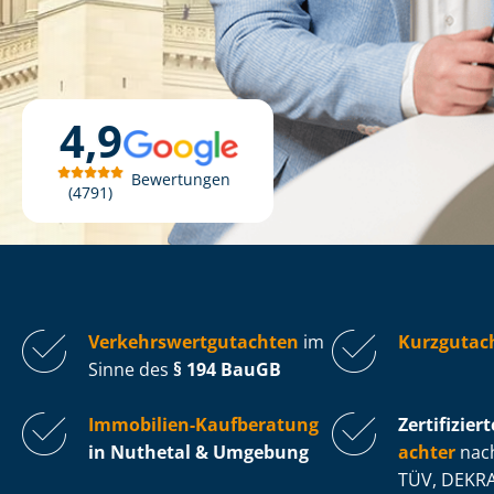
4,9
Bewertungen
4791
Ver­kehrs­wert­gut­ach­ten
im
Kurzgutac
Sinne des
§ 194 BauGB
Immobilien-Kaufberatung
Zertifiziert
in Nuthetal & Umgebung
ach­ter
nach
TÜV, DEKRA