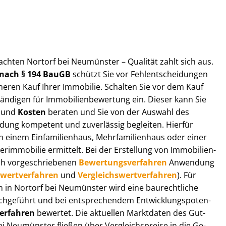
ut­ach­ten Nortorf bei Neumünster – Qualität zahlt sich aus.
n nach § 194 BauGB
schützt Sie vor Fehl­ent­schei­dun­gen
heren Kauf Ihrer Immobilie. Schalten Sie vor dem Kauf
­di­gen für Im­mo­bi­li­en­be­wer­tung ein. Dieser kann Sie
und
Kosten
beraten und Sie von der Auswahl des
ei­dung kompetent und zuverlässig begleiten. Hierfür
einem Einfamilienhaus, Mehr­fa­mi­li­en­haus oder einer
derimmobilie ermittelt. Bei der Erstellung von Im­mo­bi­li­en­
ch vor­ge­schrie­be­nen
Be­wer­tungs­ver­fah­ren
Anwendung
­wert­ver­fah­ren
und
Ver­gleichs­wert­ver­fah­ren
). Für
gen in Nortorf bei Neumünster wird eine baurechtliche
chgeführt und bei entsprechendem Ent­wick­lungs­po­ten­
ver­fah­ren
bewertet. Die aktuellen Marktdaten des Gut­
ei Neumünster fließen über Ver­gleichs­prei­se in die Ge­