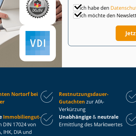
Ich habe den
Datenschu
Ich möchte den Newslet
Jet
ten Nortorf bei
Rest­nut­zungs­dau­er-
er
Gutachten
zur AfA-
Verkürzung
e
Im­mo­bi­li­en­gut­
Unabhängige
&
neutrale
 DIN 17024 von
Ermittlung des Marktwertes
, IHK, DIA und