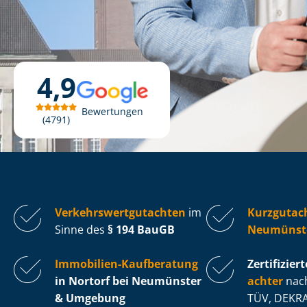
4,9
Bewertungen
4791
Ver­kehrs­wert­gut­ach­ten
im
Kurzgutach
Sinne des
§ 194 BauGB
Neumünst
Immobilien-Kaufberatung
Zertifiziert
in Nortorf bei Neumünster
ach­ter
nach
& Umgebung
TÜV, DEKRA