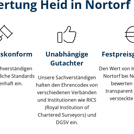
rtung Heid in Nortor
s­konform
Unabhängige
Festpreis​
Gutachter
­ver­stän­di­gen
Den Wert von I
liche Standards
Nortorf bei 
Unsere Sach­ver­stän­di­gen
nhaft ein.
bewerten w
halten den Ehrencodex von
transparent
verschiedenen Verbänden
versteckte
und Institutionen wie RICS
(Royal Institution of
Chartered Surveyors) und
DGSV ein.