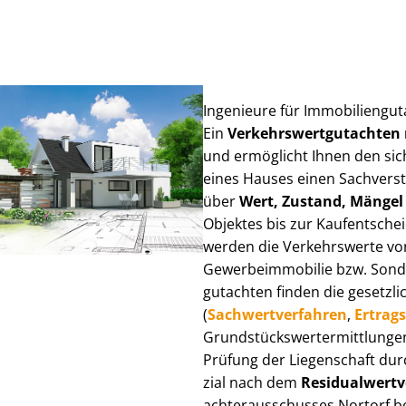
Ingenieure für Im­mo­bi­li­en­g
Ein
Ver­kehrs­wert­gut­ach­te
und ermöglicht Ihnen den sic
eines Hauses einen Sach­ver­stän
über
Wert, Zustand, Mängel
Objektes bis zur Kauf­ent­sch
werden die Verkehrswerte von 
Ge­wer­be­im­mo­bi­lie bzw. Son
gut­ach­ten finden die gesetzli
(
Sach­wert­ver­fah­ren
,
Er­trags
Grund­stücks­wert­ermitt­lun­
Prüfung der Liegenschaft dur
zi­al nach dem
Re­si­du­al­wert­
ach­ter­aus­schus­ses Nortorf b