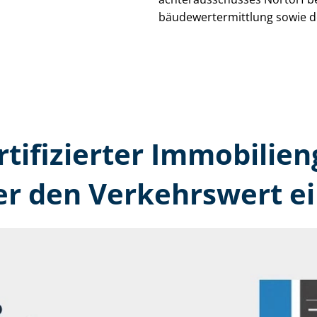
bäu­de­wert­ermitt­lung sowie 
rtifizierter Immobilien
r den Verkehrswert ei