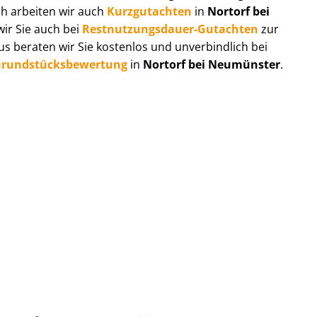
ch arbeiten wir auch
Kurzgutachten
in
Nortorf bei
wir Sie auch bei
Rest­nut­zungs­dau­er-Gutachten
zur
 beraten wir Sie kostenlos und unverbindlich bei
rund­stücks­be­wer­tung
in
Nortorf bei Neumünster
.