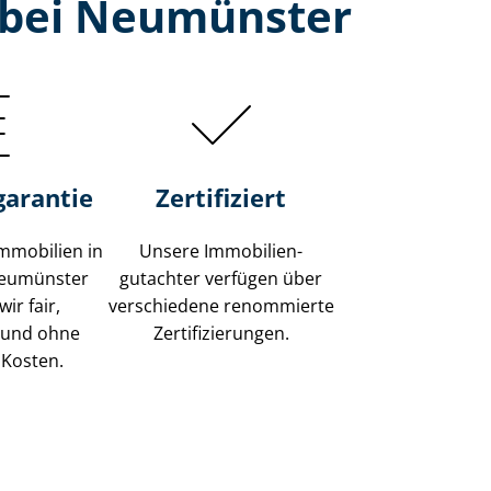
f bei Neumünster
garantie
Zertifiziert
mmobilien in
Unsere Immobilien­
Neumünster
gutachter verfügen über
ir fair,
verschiedene renommierte
 und ohne
Zer­ti­fi­zie­run­gen.
 Kosten.