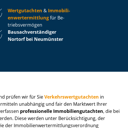
Wertgutachten
&
Im­mo­bi­li­
en­wert­ermitt­lung
für Be­
triebs­ver­mö­gen
Bau­sach­ver­stän­di­ger
Nortorf bei Neumünster
 und prüfen wir für Sie
Ver­kehrs­wert­gut­ach­ten
in
 ermitteln unabhängig und fair den Marktwert Ihrer
 verfassen
professionelle Im­mo­bi­li­en­gut­ach­ten
, die bei
en. Diese werden unter Be­rück­sich­ti­gung, der
r Im­mo­bi­li­en­wert­ermitt­lungs­ver­ord­nung