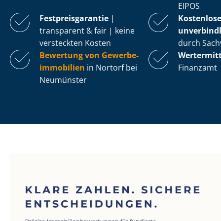
EIPOS
Fest­preis­ga­ran­tie
|
Kostenlos
transparent & fair | keine
unverbindl
versteckten Kosten
durch Sach
Bewertung von Ge­wer­be­
Wertermit
im­mo­bi­li­en
in Nortorf bei
Finanzamt
Neumünster