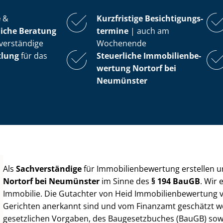
e
&
Kurzfristige Be­sich­ti­gungs­
iche Beratung
ter­mi­ne
| auch am
verständige
Wochenende
tlung
für das
Steuerliche Im­mo­bi­li­en­be­
wer­tung
Nortorf bei
Neumünster
Als
Sachverständige
für Im­mo­bi­li­en­be­wer­tung erstellen
Nortorf bei Neumünster
im Sinne des
§ 194 BauGB
. Wir
Immobilie. Die Gutachter von Heid Im­mo­bi­li­en­be­wer­tung
Gerichten anerkannt sind und vom Finanzamt geschätzt werd
gesetzlichen Vorgaben, des Baugesetzbuches (BauGB) sowie de