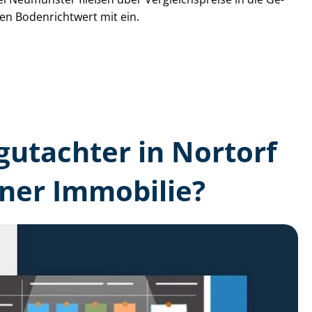
den Bodenrichtwert mit ein.
­gutachter in Nortorf
ner Immobilie?