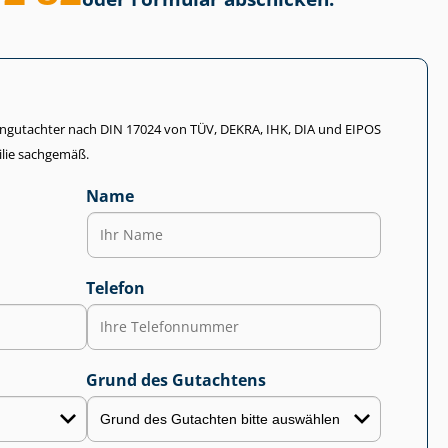
li­en­gut­ach­ter nach DIN 17024 von TÜV, DEKRA, IHK, DIA und EIPOS
lie sachgemäß.
Name
Telefon
Grund des Gutachtens