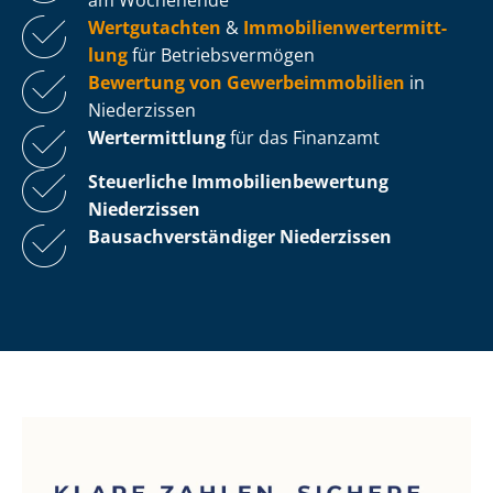
Wertgutachten
&
Im­mo­bi­li­en­wert­ermitt­
lung
für Be­triebs­ver­mö­gen
Bewertung von Ge­wer­be­im­mo­bi­li­en
in
Niederzissen
Wertermittlung
für das Finanzamt
Steuerliche Im­mo­bi­li­en­be­wer­tung
Niederzissen
Bau­sach­ver­stän­di­ger Niederzissen