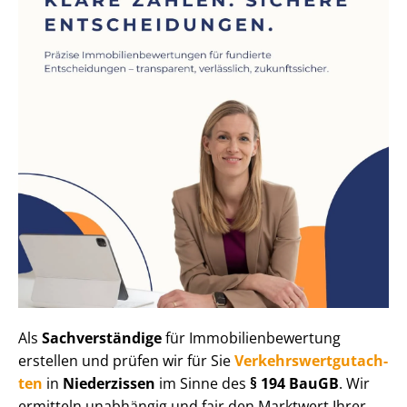
Als
Sachverständige
für Im­mo­bi­li­en­be­wer­tung
erstellen und prüfen wir für Sie
Ver­kehrs­wert­gut­ach­
ten
in
Niederzissen
im Sinne des
§ 194 BauGB
. Wir
ermitteln unabhängig und fair den Marktwert Ihrer