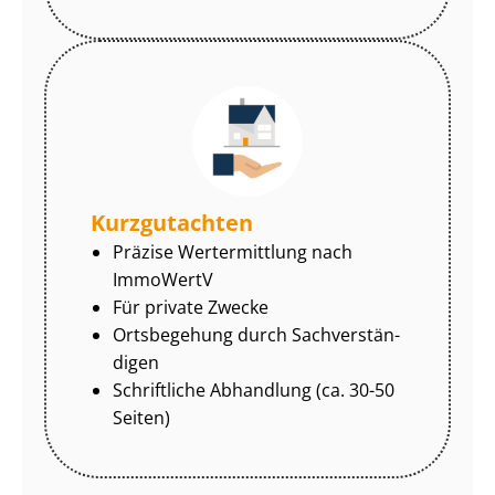
Kurzgutachten
Präzise Wertermittlung nach
ImmoWertV
Für private Zwecke
Ortsbegehung durch Sach­ver­stän­
di­gen
Schriftliche Abhandlung (ca. 30-50
Seiten)