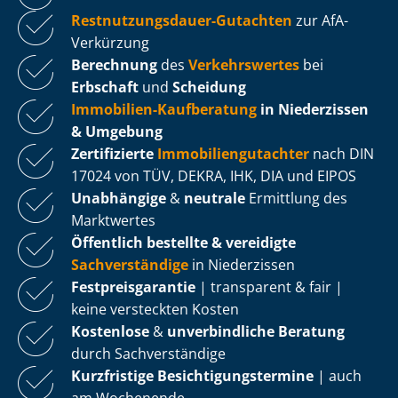
Rest­nut­zungs­dau­er-Gutachten
zur AfA-
Verkürzung
Berechnung
des
Verkehrswertes
bei
Erbschaft
und
Scheidung
Immobilien-Kaufberatung
in Niederzissen
& Umgebung
Zertifizierte
Im­mo­bi­li­en­gut­ach­ter
nach DIN
17024 von TÜV, DEKRA, IHK, DIA und EIPOS
Unabhängige
&
neutrale
Ermittlung des
Marktwertes
Öffentlich bestellte & vereidigte
Sachverständige
in Niederzissen
Fest­preis­ga­ran­tie
| transparent & fair |
keine versteckten Kosten
Kostenlose
&
unverbindliche Beratung
durch Sachverständige
Kurzfristige Be­sich­ti­gungs­ter­mi­ne
| auch
am Wochenende