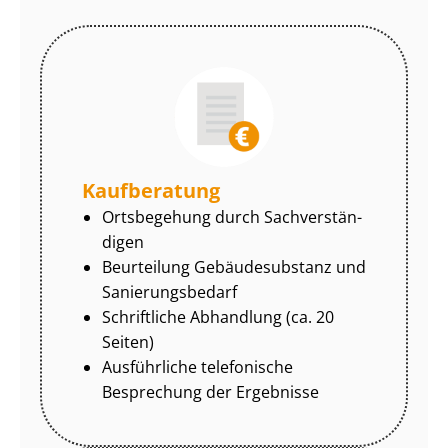
Kaufberatung
Ortsbegehung durch Sach­ver­stän­
di­gen
Beurteilung Gebäudesubstanz und
Sa­nie­rungs­be­darf
Schriftliche Abhandlung (ca. 20
Seiten)
Ausführliche telefonische
Besprechung der Ergebnisse