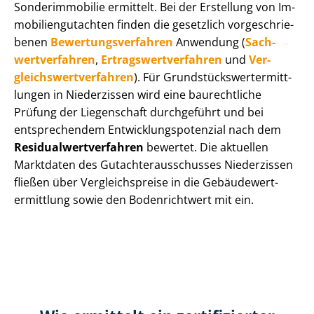
Sonderimmobilie ermittelt. Bei der Erstellung von Im­
mo­bi­li­en­gut­ach­ten finden die gesetzlich vor­ge­schrie­
be­nen
Be­wer­tungs­ver­fah­ren
Anwendung (
Sach­
wert­ver­fah­ren
,
Er­trags­wert­ver­fah­ren
und
Ver­
gleichs­wert­ver­fah­ren
). Für Grund­stücks­wert­ermitt­
lun­gen in Niederzissen wird eine baurechtliche
Prüfung der Liegenschaft durchgeführt und bei
entsprechendem Ent­wick­lungs­po­ten­zi­al nach dem
Re­si­du­al­wert­ver­fah­ren
bewertet. Die aktuellen
Marktdaten des Gut­ach­ter­aus­schus­ses Niederzissen
fließen über Ver­gleichs­prei­se in die Ge­bäu­de­wert­
ermitt­lung sowie den Bodenrichtwert mit ein.