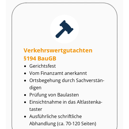
Ver­kehrs­wert­gut­ach­ten
§194 BauGB
Gerichtsfest
Vom Finanzamt anerkannt
Ortsbegehung durch Sach­ver­stän­
di­gen
Prüfung von Baulasten
Einsichtnahme in das Alt­las­ten­ka­
tas­ter
Ausführliche schriftliche
Abhandlung (ca. 70-120 Seiten)