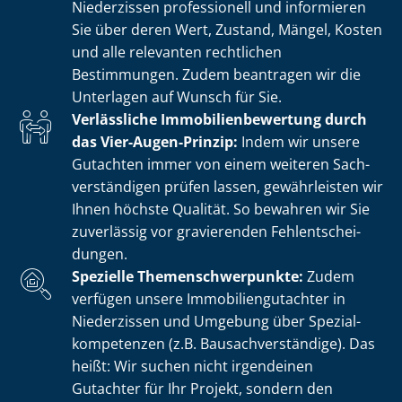
Niederzissen professionell und informieren
Sie über deren Wert, Zustand, Mängel, Kosten
und alle relevanten rechtlichen
Bestimmungen. Zudem beantragen wir die
Unterlagen auf Wunsch für Sie.
Verlässliche Im­mo­bi­li­en­be­wer­tung durch
das Vier-Augen-Prinzip:
Indem wir unsere
Gutachten immer von einem weiteren Sach­
ver­stän­di­gen prüfen lassen, gewährleisten wir
Ihnen höchste Qualität. So bewahren wir Sie
zuverlässig vor gravierenden Fehl­ent­schei­
dun­gen.
Spezielle The­men­schwer­punk­te:
Zudem
verfügen unsere Im­mo­bi­li­en­gut­ach­ter in
Niederzissen und Umgebung über Spe­zi­al­
kom­pe­ten­zen (z.B. Bau­sach­ver­stän­di­ge). Das
heißt: Wir suchen nicht irgendeinen
Gutachter für Ihr Projekt, sondern den