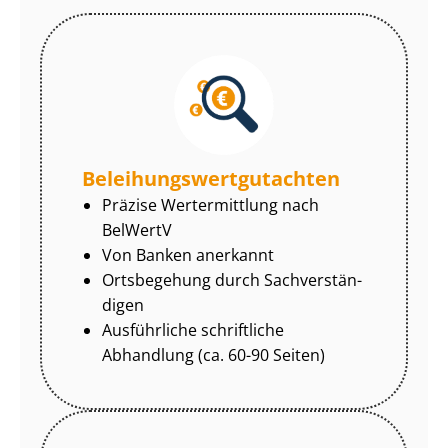
Be­lei­hungs­wert­gut­ach­ten
Präzise Wertermittlung nach
BelWertV
Von Banken anerkannt
Ortsbegehung durch Sach­ver­stän­
di­gen
Ausführliche schriftliche
Abhandlung (ca. 60-90 Seiten)