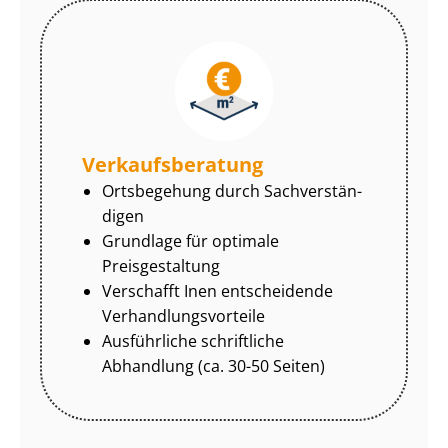
Ver­kaufs­be­ra­tung
Ortsbegehung durch Sach­ver­stän­
di­gen
Grundlage für optimale
Preisgestaltung
Verschafft Inen entscheidende
Ver­hand­lungs­vor­tei­le
Ausführliche schriftliche
Abhandlung (ca. 30-50 Seiten)