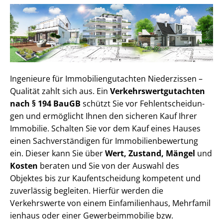
Ingenieure für Im­mo­bi­li­en­gut­ach­ten Niederzissen –
Qualität zahlt sich aus. Ein
Ver­kehrs­wert­gut­ach­ten
nach § 194 BauGB
schützt Sie vor Fehl­ent­schei­dun­
gen und ermöglicht Ihnen den sicheren Kauf Ihrer
Immobilie. Schalten Sie vor dem Kauf eines Hauses
einen Sach­ver­stän­di­gen für Im­mo­bi­li­en­be­wer­tung
ein. Dieser kann Sie über
Wert, Zustand, Mängel
und
Kosten
beraten und Sie von der Auswahl des
Objektes bis zur Kauf­ent­schei­dung kompetent und
zuverlässig begleiten. Hierfür werden die
Verkehrswerte von einem Einfamilienhaus, Mehr­fa­mi­l
i­en­haus oder einer Ge­wer­be­im­mo­bi­lie bzw.