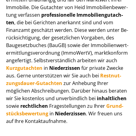
Immobilie. Die Gutachter von Heid Im­mo­bi­li­en­be­wer­
tung verfassen
professionelle Im­mo­bi­li­en­gut­ach­
ten
, die bei Gerichten anerkannt sind und vom
Finanzamt geschätzt werden. Diese werden unter Be­
rück­sich­ti­gung, der gesetzlichen Vorgaben, des
Baugesetzbuches (BauGB) sowie der Im­mo­bi­li­en­wert­
ermitt­lungs­ver­ord­nung (ImmoWertV), marktkonform
angefertigt. Selbst­ver­ständ­lich arbeiten wir auch
Kurzgutachten
in
Niederzissen
für private Zwecke
aus. Gerne unterstützen wir Sie auch bei
Rest­nut­
zungs­dau­er-Gutachten
zur Anhebung Ihrer
möglichen Abschreibungen. Darüber hinaus beraten
wir Sie kostenlos und unverbindlich bei
inhaltlichen
sowie
rechtlichen
Fragestellungen zu Ihrer
Grund­
stücks­be­wer­tung
in
Niederzissen
. Wir freuen uns
auf Ihre Kontaktaufnahme.