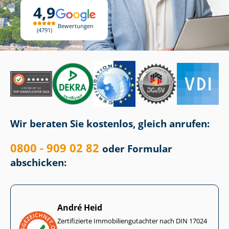
4,9
Bewertungen
4791
Wir beraten Sie kostenlos, gleich anrufen:
0800 - 909 02 82
oder Formular
abschicken:
André Heid
Zertifizierte Im­mo­bi­li­en­gut­ach­ter nach DIN 17024