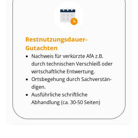
Rest­nut­zungs­dau­er-
Gutachten
Nachweis für verkürzte AfA z.B.
durch technischen Verschleiß oder
wirtschaftliche Entwertung.
Ortsbegehung durch Sach­ver­stän­
di­gen.
Ausführliche schriftliche
Abhandlung (ca. 30-50 Seiten)