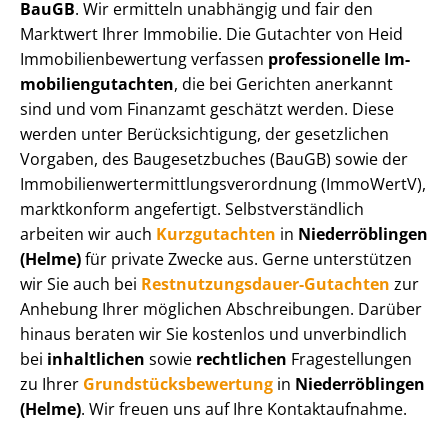
BauGB
. Wir ermitteln unabhängig und fair den
Marktwert Ihrer Immobilie. Die Gutachter von Heid
Im­mo­bi­li­en­be­wer­tung verfassen
professionelle Im­
mo­bi­li­en­gut­ach­ten
, die bei Gerichten anerkannt
sind und vom Finanzamt geschätzt werden. Diese
werden unter Be­rück­sich­ti­gung, der gesetzlichen
Vorgaben, des Baugesetzbuches (BauGB) sowie der
Im­mo­bi­li­en­wert­ermitt­lungs­ver­ord­nung (ImmoWertV),
marktkonform angefertigt. Selbst­ver­ständ­lich
arbeiten wir auch
Kurzgutachten
in
Niederröblingen
(Helme)
für private Zwecke aus. Gerne unterstützen
wir Sie auch bei
Rest­nut­zungs­dau­er-Gutachten
zur
Anhebung Ihrer möglichen Abschreibungen. Darüber
hinaus beraten wir Sie kostenlos und unverbindlich
bei
inhaltlichen
sowie
rechtlichen
Fragestellungen
zu Ihrer
Grund­stücks­be­wer­tung
in
Niederröblingen
(Helme)
. Wir freuen uns auf Ihre Kontaktaufnahme.