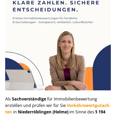
Als
Sachverständige
für Im­mo­bi­li­en­be­wer­tung
erstellen und prüfen wir für Sie
Ver­kehrs­wert­gut­ach­
ten
in
Niederröblingen (Helme)
im Sinne des
§ 194