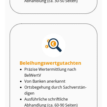
Abhandlung (ca. 30-50 Seiten)
Be­lei­hungs­wert­gut­ach­ten
Präzise Wertermittlung nach
BelWertV
Von Banken anerkannt
Ortsbegehung durch Sach­ver­stän­
di­gen
Ausführliche schriftliche
Abhandlung (ca. 60-90 Seiten)