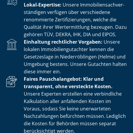
Lokal-Expertise:
Unsere Im­mo­bi­li­en­sach­ver­
stän­di­gen verfügen über verschiedene
renommierte Zer­ti­fi­zie­run­gen, welche die
Qualität ihrer Wertermittlung bezeugen. Dazu
gehören TÜV, DEKRA, IHK, DIA und EIPOS.
Einhaltung rechtlicher Vorgaben:
Unsere
lokalen Im­mo­bi­li­en­gut­ach­ter kennen die
Gesetzeslage in Niederröblingen (Helme) und
Umgebung bestens. Unsere Gutachten halten
diese immer ein.
Faires Pauschalangebot: Klar und
transparent, ohne versteckte Kosten.
Unsere Experten erstellen eine verbindliche
Kalkulation aller anfallenden Kosten im
Voraus, sodass Sie keine unerwarteten
Nachzahlungen befürchten müssen. Lediglich
die Kosten für Behörden müssen separat
berücksichtigt werden.