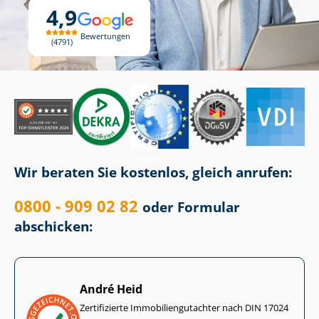
4,9
Bewertungen
4791
Wir beraten Sie kostenlos, gleich anrufen:
0800 - 909 02 82
oder Formular
abschicken:
André Heid
Zertifizierte Im­mo­bi­li­en­gut­ach­ter nach DIN 17024