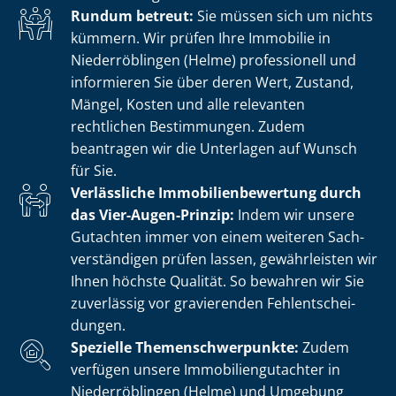
Rundum betreut:
Sie müssen sich um nichts
kümmern. Wir prüfen Ihre Immobilie in
Niederröblingen (Helme) professionell und
informieren Sie über deren Wert, Zustand,
Mängel, Kosten und alle relevanten
rechtlichen Bestimmungen. Zudem
beantragen wir die Unterlagen auf Wunsch
für Sie.
Verlässliche Im­mo­bi­li­en­be­wer­tung durch
das Vier-Augen-Prinzip:
Indem wir unsere
Gutachten immer von einem weiteren Sach­
ver­stän­di­gen prüfen lassen, gewährleisten wir
Ihnen höchste Qualität. So bewahren wir Sie
zuverlässig vor gravierenden Fehl­ent­schei­
dun­gen.
Spezielle The­men­schwer­punk­te:
Zudem
verfügen unsere Im­mo­bi­li­en­gut­ach­ter in
Niederröblingen (Helme) und Umgebung