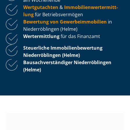
Wertgutachten
&
Im­mo­bi­li­en­wert­ermitt­
lung
für Be­triebs­ver­mö­gen
Bewertung von Ge­wer­be­im­mo­bi­li­en
in
Niederröblingen (Helme)
Wertermittlung
für das Finanzamt
Steuerliche Im­mo­bi­li­en­be­wer­tung
Niederröblingen (Helme)
Bau­sach­ver­stän­di­ger Niederröblingen
(Helme)