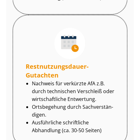
Rest­nut­zungs­dau­er-
Gutachten
Nachweis für verkürzte AfA z.B.
durch technischen Verschleiß oder
wirtschaftliche Entwertung.
Ortsbegehung durch Sach­ver­stän­
di­gen.
Ausführliche schriftliche
Abhandlung (ca. 30-50 Seiten)