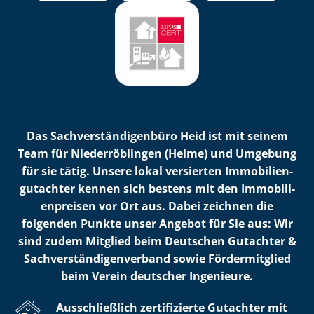
Das Sach­ver­stän­di­gen­bü­ro Heid ist mit seinem
Team für Niederröblingen (Helme) und Umgebung
für sie tätig. Unsere lokal versierten Im­mo­bi­li­en­
gut­ach­ter kennen sich bestens mit den Im­mo­bi­li­
en­prei­sen vor Ort aus. Dabei zeichnen die
folgenden Punkte unser Angebot für Sie aus: Wir
sind zudem Mitglied beim Deutschen Gutachter &
Sach­ver­stän­di­gen­ver­band sowie Fördermitglied
beim Verein deutscher Ingenieure.
Ausschließlich zertifizierte Gutachter mit