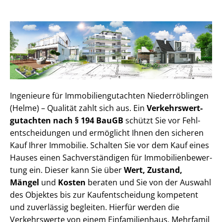
Ingenieure für Im­mo­bi­li­en­gut­ach­ten Niederröblingen
(Helme) – Qualität zahlt sich aus. Ein
Ver­kehrs­wert­
gut­ach­ten nach § 194 BauGB
schützt Sie vor Fehl­
ent­schei­dun­gen und ermöglicht Ihnen den sicheren
Kauf Ihrer Immobilie. Schalten Sie vor dem Kauf eines
Hauses einen Sach­ver­stän­di­gen für Im­mo­bi­li­en­be­wer­
tung ein. Dieser kann Sie über
Wert, Zustand,
Mängel
und
Kosten
beraten und Sie von der Auswahl
des Objektes bis zur Kauf­ent­schei­dung kompetent
und zuverlässig begleiten. Hierfür werden die
Verkehrswerte von einem Einfamilienhaus, Mehr­fa­mi­l