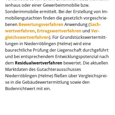
i­en­haus oder einer Ge­wer­be­im­mo­bi­lie bzw.
Sonderimmobilie ermittelt. Bei der Erstellung von Im­
mo­bi­li­en­gut­ach­ten finden die gesetzlich vor­ge­schrie­
be­nen
Be­wer­tungs­ver­fah­ren
Anwendung (
Sach­
wert­ver­fah­ren
,
Er­trags­wert­ver­fah­ren
und
Ver­
gleichs­wert­ver­fah­ren
). Für Grund­stücks­wert­ermitt­
lun­gen in Niederröblingen (Helme) wird eine
baurechtliche Prüfung der Liegenschaft durchgeführt
und bei entsprechendem Ent­wick­lungs­po­ten­zi­al nach
dem
Re­si­du­al­wert­ver­fah­ren
bewertet. Die aktuellen
Marktdaten des Gut­ach­ter­aus­schus­ses
Niederröblingen (Helme) fließen über Ver­gleichs­prei­
se in die Ge­bäu­de­wert­ermitt­lung sowie den
Bodenrichtwert mit ein.