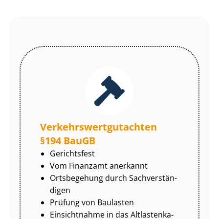
Ver­kehrs­wert­gut­ach­ten
§194 BauGB
Gerichtsfest
Vom Finanzamt anerkannt
Ortsbegehung durch Sach­ver­stän­
di­gen
Prüfung von Baulasten
Einsichtnahme in das Alt­las­ten­ka­