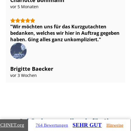
vor 5 Monaten
Wir möchten uns für das Kurzgutachten
bedanken, welches wir hier in Auftrag gegeben
haben. Ging alles ganz unkompliziert.
Brigitte Baecker
vor 3 Wochen
Gebäudearten, die wir für Sie
SEHR GUT
ICHNET
.org
764 Bewertungen
Hinweise
bewerten