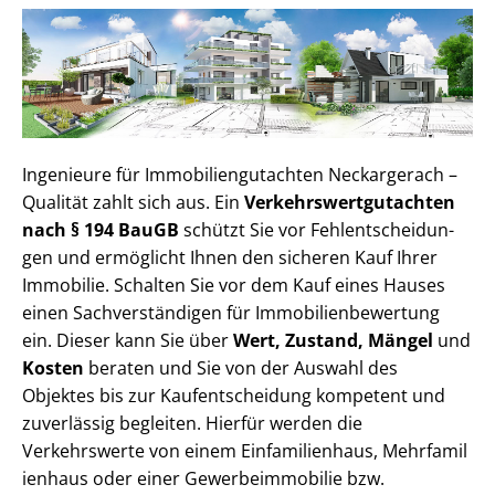
Ingenieure für Im­mo­bi­li­en­gut­ach­ten Neckargerach –
Qualität zahlt sich aus. Ein
Ver­kehrs­wert­gut­ach­ten
nach § 194 BauGB
schützt Sie vor Fehl­ent­schei­dun­
gen und ermöglicht Ihnen den sicheren Kauf Ihrer
Immobilie. Schalten Sie vor dem Kauf eines Hauses
einen Sach­ver­stän­di­gen für Im­mo­bi­li­en­be­wer­tung
ein. Dieser kann Sie über
Wert, Zustand, Mängel
und
Kosten
beraten und Sie von der Auswahl des
Objektes bis zur Kauf­ent­schei­dung kompetent und
zuverlässig begleiten. Hierfür werden die
Verkehrswerte von einem Einfamilienhaus, Mehr­fa­mi­l
i­en­haus oder einer Ge­wer­be­im­mo­bi­lie bzw.