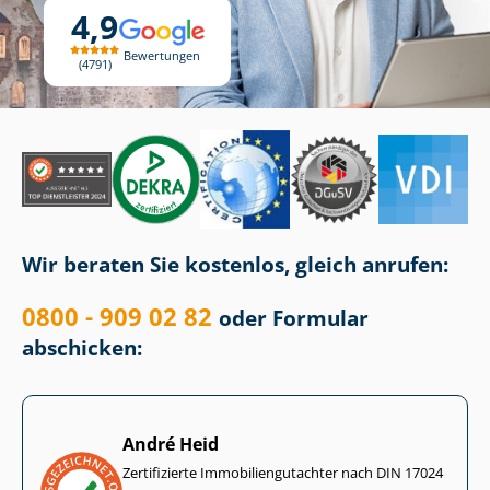
4,9
Bewertungen
4791
Wir beraten Sie kostenlos, gleich anrufen:
0800 - 909 02 82
oder Formular
abschicken:
André Heid
Zertifizierte Im­mo­bi­li­en­gut­ach­ter nach DIN 17024