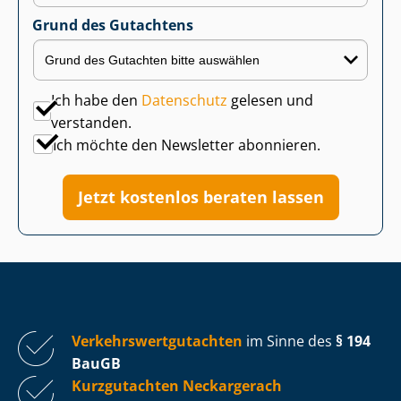
Grund des Gutachtens
Ich habe den
Datenschutz
gelesen und
verstanden.
Ich möchte den Newsletter abonnieren.
Jetzt kostenlos beraten lassen
Ver­kehrs­wert­gut­ach­ten
im Sinne des
§ 194
BauGB
Kurzgutachten Neckargerach