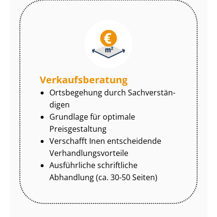
Ver­kaufs­be­ra­tung
Ortsbegehung durch Sach­ver­stän­
di­gen
Grundlage für optimale
Preisgestaltung
Verschafft Inen entscheidende
Ver­hand­lungs­vor­tei­le
Ausführliche schriftliche
Abhandlung (ca. 30-50 Seiten)