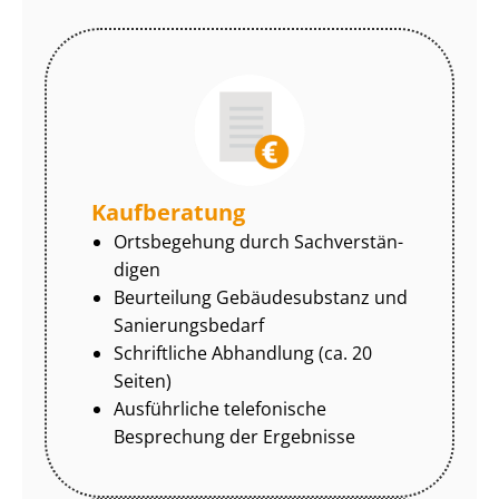
Kaufberatung
Ortsbegehung durch Sach­ver­stän­
di­gen
Beurteilung Gebäudesubstanz und
Sa­nie­rungs­be­darf
Schriftliche Abhandlung (ca. 20
Seiten)
Ausführliche telefonische
Besprechung der Ergebnisse