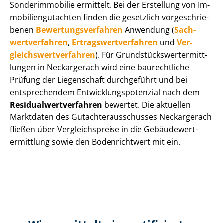
Sonderimmobilie ermittelt. Bei der Erstellung von Im­
mo­bi­li­en­gut­ach­ten finden die gesetzlich vor­ge­schrie­
be­nen
Be­wer­tungs­ver­fah­ren
Anwendung (
Sach­
wert­ver­fah­ren
,
Er­trags­wert­ver­fah­ren
und
Ver­
gleichs­wert­ver­fah­ren
). Für Grund­stücks­wert­ermitt­
lun­gen in Neckargerach wird eine baurechtliche
Prüfung der Liegenschaft durchgeführt und bei
entsprechendem Ent­wick­lungs­po­ten­zi­al nach dem
Re­si­du­al­wert­ver­fah­ren
bewertet. Die aktuellen
Marktdaten des Gut­ach­ter­aus­schus­ses Neckargerach
fließen über Ver­gleichs­prei­se in die Ge­bäu­de­wert­
ermitt­lung sowie den Bodenrichtwert mit ein.