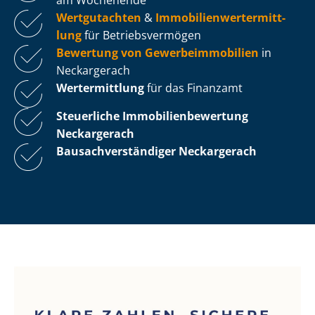
Wertgutachten
&
Im­mo­bi­li­en­wert­ermitt­
lung
für Be­triebs­ver­mö­gen
Bewertung von Ge­wer­be­im­mo­bi­li­en
in
Neckargerach
Wertermittlung
für das Finanzamt
Steuerliche Im­mo­bi­li­en­be­wer­tung
Neckargerach
Bau­sach­ver­stän­di­ger Neckargerach