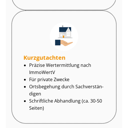
Kurzgutachten
Präzise Wertermittlung nach
ImmoWertV
Für private Zwecke
Ortsbegehung durch Sach­ver­stän­
di­gen
Schriftliche Abhandlung (ca. 30-50
Seiten)