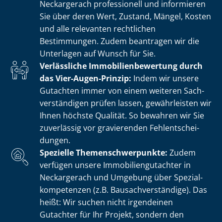
Neckargerach professionell und informieren
Sie über deren Wert, Zustand, Mängel, Kosten
und alle relevanten rechtlichen
Bestimmungen. Zudem beantragen wir die
Unterlagen auf Wunsch für Sie.
Verlässliche Im­mo­bi­li­en­be­wer­tung durch
das Vier-Augen-Prinzip:
Indem wir unsere
Gutachten immer von einem weiteren Sach­
ver­stän­di­gen prüfen lassen, gewährleisten wir
Ihnen höchste Qualität. So bewahren wir Sie
zuverlässig vor gravierenden Fehl­ent­schei­
dun­gen.
Spezielle The­men­schwer­punk­te:
Zudem
verfügen unsere Im­mo­bi­li­en­gut­ach­ter in
Neckargerach und Umgebung über Spe­zi­al­
kom­pe­ten­zen (z.B. Bau­sach­ver­stän­di­ge). Das
heißt: Wir suchen nicht irgendeinen
Gutachter für Ihr Projekt, sondern den