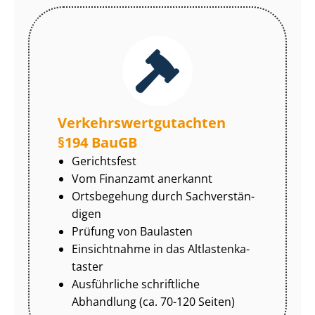
Ver­kehrs­wert­gut­ach­ten
§194 BauGB
Gerichtsfest
Vom Finanzamt anerkannt
Ortsbegehung durch Sach­ver­stän­
di­gen
Prüfung von Baulasten
Einsichtnahme in das Alt­las­ten­ka­
tas­ter
Ausführliche schriftliche
Abhandlung (ca. 70-120 Seiten)