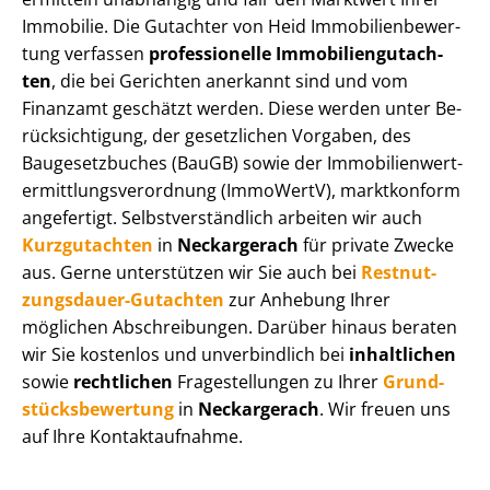
Immobilie. Die Gutachter von Heid Im­mo­bi­li­en­be­wer­
tung verfassen
professionelle Im­mo­bi­li­en­gut­ach­
ten
, die bei Gerichten anerkannt sind und vom
Finanzamt geschätzt werden. Diese werden unter Be­
rück­sich­ti­gung, der gesetzlichen Vorgaben, des
Baugesetzbuches (BauGB) sowie der Im­mo­bi­li­en­wert­
ermitt­lungs­ver­ord­nung (ImmoWertV), marktkonform
angefertigt. Selbst­ver­ständ­lich arbeiten wir auch
Kurzgutachten
in
Neckargerach
für private Zwecke
aus. Gerne unterstützen wir Sie auch bei
Rest­nut­
zungs­dau­er-Gutachten
zur Anhebung Ihrer
möglichen Abschreibungen. Darüber hinaus beraten
wir Sie kostenlos und unverbindlich bei
inhaltlichen
sowie
rechtlichen
Fragestellungen zu Ihrer
Grund­
stücks­be­wer­tung
in
Neckargerach
. Wir freuen uns
auf Ihre Kontaktaufnahme.