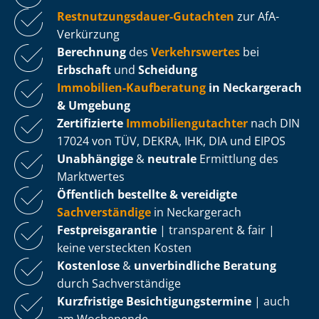
Rest­nut­zungs­dau­er-Gutachten
zur AfA-
Verkürzung
Berechnung
des
Verkehrswertes
bei
Erbschaft
und
Scheidung
Immobilien-Kaufberatung
in Neckargerach
& Umgebung
Zertifizierte
Im­mo­bi­li­en­gut­ach­ter
nach DIN
17024 von TÜV, DEKRA, IHK, DIA und EIPOS
Unabhängige
&
neutrale
Ermittlung des
Marktwertes
Öffentlich bestellte & vereidigte
Sachverständige
in Neckargerach
Fest­preis­ga­ran­tie
| transparent & fair |
keine versteckten Kosten
Kostenlose
&
unverbindliche Beratung
durch Sachverständige
Kurzfristige Be­sich­ti­gungs­ter­mi­ne
| auch
am Wochenende