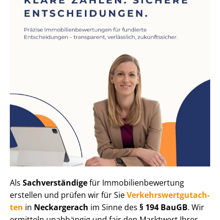
Als
Sachverständige
für Im­mo­bi­li­en­be­wer­tung
erstellen und prüfen wir für Sie
Ver­kehrs­wert­gut­ach­
ten
in
Neckargerach
im Sinne des
§ 194 BauGB
. Wir
ermitteln unabhängig und fair den Marktwert Ihrer