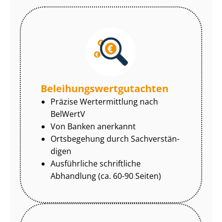
Be­lei­hungs­wert­gut­ach­ten
Präzise Wertermittlung nach
BelWertV
Von Banken anerkannt
Ortsbegehung durch Sach­ver­stän­
di­gen
Ausführliche schriftliche
Abhandlung (ca. 60-90 Seiten)