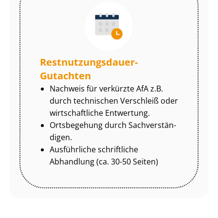
Rest­nut­zungs­dau­er-
Gutachten
Nachweis für verkürzte AfA z.B.
durch technischen Verschleiß oder
wirtschaftliche Entwertung.
Ortsbegehung durch Sach­ver­stän­
di­gen.
Ausführliche schriftliche
Abhandlung (ca. 30-50 Seiten)