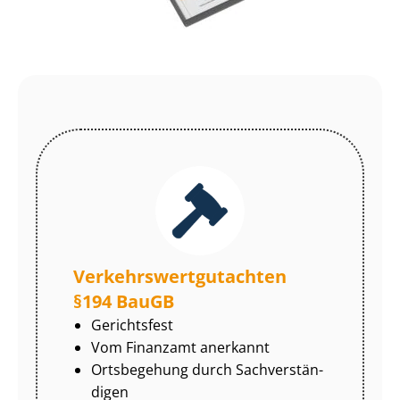
Ver­kehrs­wert­gut­ach­ten
§194 BauGB
Gerichtsfest
Vom Finanzamt anerkannt
Ortsbegehung durch Sach­ver­stän­
di­gen