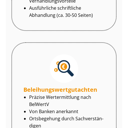
Ver­hand­lungs­vor­tei­le
Ausführliche schriftliche
Abhandlung (ca. 30-50 Seiten)
Be­lei­hungs­wert­gut­ach­ten
Präzise Wertermittlung nach
BelWertV
Von Banken anerkannt
Ortsbegehung durch Sach­ver­stän­
di­gen