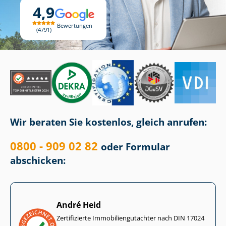
4,9
Bewertungen
4791
Wir beraten Sie kostenlos, gleich anrufen:
0800 - 909 02 82
oder Formular
abschicken:
André Heid
Zertifizierte Im­mo­bi­li­en­gut­ach­ter nach DIN 17024