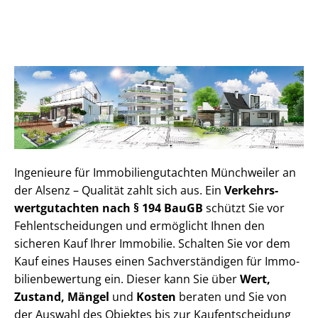
Ingenieure für Im­mo­bi­li­en­gut­ach­ten Münchweiler an
der Alsenz – Qualität zahlt sich aus. Ein
Ver­kehrs­
wert­gut­ach­ten nach § 194 BauGB
schützt Sie vor
Fehl­ent­schei­dun­gen und ermöglicht Ihnen den
sicheren Kauf Ihrer Immobilie. Schalten Sie vor dem
Kauf eines Hauses einen Sach­ver­stän­di­gen für Im­mo­
bi­li­en­be­wer­tung ein. Dieser kann Sie über
Wert,
Zustand, Mängel
und
Kosten
beraten und Sie von
der Auswahl des Objektes bis zur Kauf­ent­schei­dung