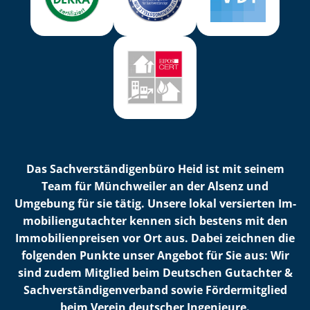
Das Sach­ver­stän­di­gen­bü­ro Heid ist mit seinem
Team für Münchweiler an der Alsenz und
Umgebung für sie tätig. Unsere lokal versierten Im­
mo­bi­li­en­gut­ach­ter kennen sich bestens mit den
Im­mo­bi­li­en­prei­sen vor Ort aus. Dabei zeichnen die
folgenden Punkte unser Angebot für Sie aus: Wir
sind zudem Mitglied beim Deutschen Gutachter &
Sach­ver­stän­di­gen­ver­band sowie Fördermitglied
beim Verein deutscher Ingenieure.