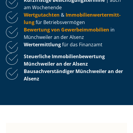
am Wochenende
Wertgutachten
&
Im­mo­bi­li­en­wert­ermitt­
lung
für Be­triebs­ver­mö­gen
Bewertung von Ge­wer­be­im­mo­bi­li­en
in
Münchweiler an der Alsenz
Wertermittlung
für das Finanzamt
Steuerliche Im­mo­bi­li­en­be­wer­tung
Münchweiler an der Alsenz
Bau­sach­ver­stän­di­ger Münchweiler an der
Alsenz