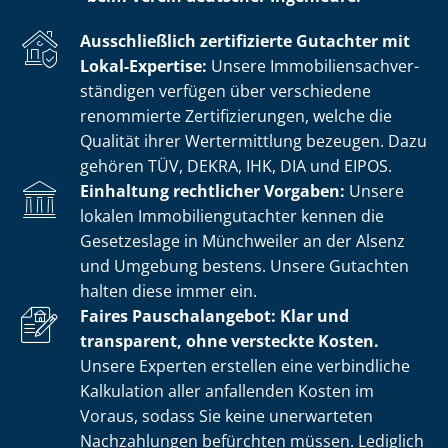
Ausschließlich zertifizierte Gutachter mit
Lokal-Expertise:
Unsere Im­mo­bi­li­en­sach­ver­
stän­di­gen verfügen über verschiedene
renommierte Zer­ti­fi­zie­run­gen, welche die
Qualität ihrer Wertermittlung bezeugen. Dazu
gehören TÜV, DEKRA, IHK, DIA und EIPOS.
Einhaltung rechtlicher Vorgaben:
Unsere
lokalen Im­mo­bi­li­en­gut­ach­ter kennen die
Gesetzeslage in Münchweiler an der Alsenz
und Umgebung bestens. Unsere Gutachten
halten diese immer ein.
Faires Pauschalangebot: Klar und
transparent, ohne versteckte Kosten.
Unsere Experten erstellen eine verbindliche
Kalkulation aller anfallenden Kosten im
Voraus, sodass Sie keine unerwarteten
Nachzahlungen befürchten müssen. Lediglich