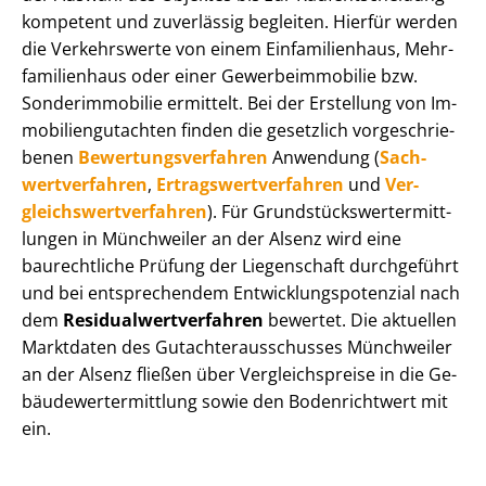
kompetent und zuverlässig begleiten. Hierfür werden
die Verkehrswerte von einem Einfamilienhaus, Mehr­
fa­mi­li­en­haus oder einer Ge­wer­be­im­mo­bi­lie bzw.
Sonderimmobilie ermittelt. Bei der Erstellung von Im­
mo­bi­li­en­gut­ach­ten finden die gesetzlich vor­ge­schrie­
be­nen
Be­wer­tungs­ver­fah­ren
Anwendung (
Sach­
wert­ver­fah­ren
,
Er­trags­wert­ver­fah­ren
und
Ver­
gleichs­wert­ver­fah­ren
). Für Grund­stücks­wert­ermitt­
lun­gen in Münchweiler an der Alsenz wird eine
baurechtliche Prüfung der Liegenschaft durchgeführt
und bei entsprechendem Ent­wick­lungs­po­ten­zi­al nach
dem
Re­si­du­al­wert­ver­fah­ren
bewertet. Die aktuellen
Marktdaten des Gut­ach­ter­aus­schus­ses Münchweiler
an der Alsenz fließen über Ver­gleichs­prei­se in die Ge­
bäu­de­wert­ermitt­lung sowie den Bodenrichtwert mit
ein.