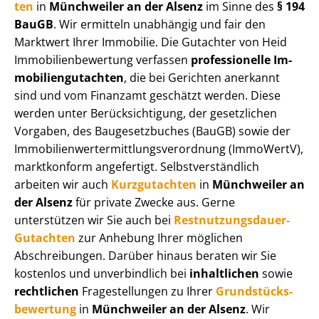
ten
in
Münchweiler an der Alsenz
im Sinne des
§ 194
BauGB
. Wir ermitteln unabhängig und fair den
Marktwert Ihrer Immobilie. Die Gutachter von Heid
Im­mo­bi­li­en­be­wer­tung verfassen
professionelle Im­
mo­bi­li­en­gut­ach­ten
, die bei Gerichten anerkannt
sind und vom Finanzamt geschätzt werden. Diese
werden unter Be­rück­sich­ti­gung, der gesetzlichen
Vorgaben, des Baugesetzbuches (BauGB) sowie der
Im­mo­bi­li­en­wert­ermitt­lungs­ver­ord­nung (ImmoWertV),
marktkonform angefertigt. Selbst­ver­ständ­lich
arbeiten wir auch
Kurzgutachten
in
Münchweiler an
der Alsenz
für private Zwecke aus. Gerne
unterstützen wir Sie auch bei
Rest­nut­zungs­dau­er-
Gutachten
zur Anhebung Ihrer möglichen
Abschreibungen. Darüber hinaus beraten wir Sie
kostenlos und unverbindlich bei
inhaltlichen
sowie
rechtlichen
Fragestellungen zu Ihrer
Grund­stücks­
be­wer­tung
in
Münchweiler an der Alsenz
. Wir