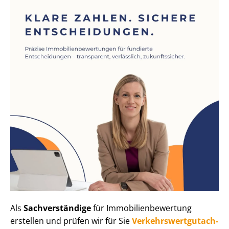
Als
Sachverständige
für Im­mo­bi­li­en­be­wer­tung
erstellen und prüfen wir für Sie
Ver­kehrs­wert­gut­ach­