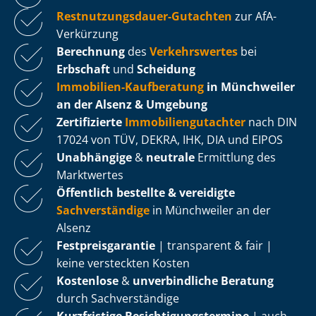
Rest­nut­zungs­dau­er-Gutachten
zur AfA-
Verkürzung
Berechnung
des
Verkehrswertes
bei
Erbschaft
und
Scheidung
Immobilien-Kaufberatung
in Münchweiler
an der Alsenz & Umgebung
Zertifizierte
Im­mo­bi­li­en­gut­ach­ter
nach DIN
17024 von TÜV, DEKRA, IHK, DIA und EIPOS
Unabhängige
&
neutrale
Ermittlung des
Marktwertes
Öffentlich bestellte & vereidigte
Sachverständige
in Münchweiler an der
Alsenz
Fest­preis­ga­ran­tie
| transparent & fair |
keine versteckten Kosten
Kostenlose
&
unverbindliche Beratung
durch Sachverständige
Kurzfristige Be­sich­ti­gungs­ter­mi­ne
| auch