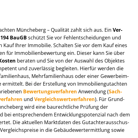
ut­ach­ten Müncheberg – Qualität zahlt sich aus. Ein
Ver­
§ 194 BauGB
schützt Sie vor Fehl­ent­schei­dun­gen und
 Kauf Ihrer Immobilie. Schalten Sie vor dem Kauf eines
n für Im­mo­bi­li­en­be­wer­tung ein. Dieser kann Sie über
Kosten
beraten und Sie von der Auswahl des Objektes
ompetent und zuverlässig begleiten. Hierfür werden die
ilienhaus, Mehr­fa­mi­li­en­haus oder einer Ge­wer­be­im­
rmittelt. Bei der Erstellung von Im­mo­bi­li­en­gut­ach­ten
hrie­be­nen
Be­wer­tungs­ver­fah­ren
Anwendung (
Sach­
ver­fah­ren
und
Ver­gleichs­wert­ver­fah­ren
). Für Grund­
 Müncheberg wird eine baurechtliche Prüfung der
 bei entsprechendem Ent­wick­lungs­po­ten­zi­al nach dem
tet. Die aktuellen Marktdaten des Gut­ach­ter­aus­schus­
­gleichs­prei­se in die Ge­bäu­de­wert­ermitt­lung sowie