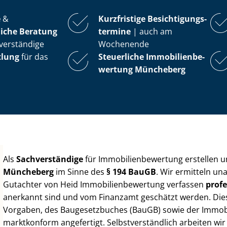
e
&
Kurzfristige Be­sich­ti­gungs­
iche Beratung
ter­mi­ne
| auch am
verständige
Wochenende
tlung
für das
Steuerliche Im­mo­bi­li­en­be­
wer­tung
Müncheberg
Als
Sachverständige
für Im­mo­bi­li­en­be­wer­tung erstellen
Müncheberg
im Sinne des
§ 194 BauGB
. Wir ermitteln un
Gutachter von Heid Im­mo­bi­li­en­be­wer­tung verfassen
profe
anerkannt sind und vom Finanzamt geschätzt werden. Diese 
Vorgaben, des Baugesetzbuches (BauGB) sowie der Im­mo­bi­l
marktkonform angefertigt. Selbst­ver­ständ­lich arbeiten wi