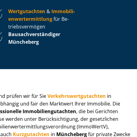
Wertgutachten
&
Im­mo­bi­li­
en­wert­ermitt­lung
für Be­
triebs­ver­mö­gen
Bau­sach­ver­stän­di­ger
Müncheberg
 und prüfen wir für Sie
Ver­kehrs­wert­gut­ach­ten
in
abhängig und fair den Marktwert Ihrer Immobilie. Die
ssionelle Im­mo­bi­li­en­gut­ach­ten
, die bei Gerichten
werden unter Be­rück­sich­ti­gung, der gesetzlichen
i­en­wert­ermitt­lungs­ver­ord­nung (ImmoWertV),
r auch
Kurzgutachten
in
Müncheberg
für private Zwecke