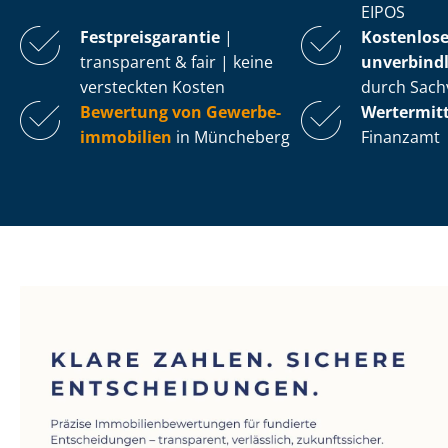
EIPOS
Fest­preis­ga­ran­tie
|
Kostenlos
transparent & fair | keine
unverbindl
versteckten Kosten
durch Sach
Bewertung von Ge­wer­be­
Wertermit
im­mo­bi­li­en
in Müncheberg
Finanzamt