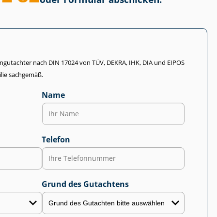
li­en­gut­ach­ter nach DIN 17024 von TÜV, DEKRA, IHK, DIA und EIPOS
lie sachgemäß.
Name
Telefon
Grund des Gutachtens