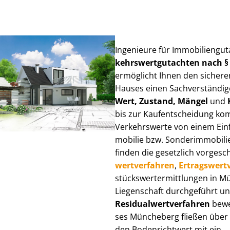
Ingenieure für Im­mo­bi­li­en­g
kehrs­wert­gut­ach­ten nach 
ermöglicht Ihnen den sicheren
Hauses einen Sach­ver­stän­di­ge
Wert, Zustand, Mängel
und
bis zur Kauf­ent­schei­dung k
Verkehrswerte von einem Einfam
mo­bi­lie bzw. Sonderimmobilie e
finden die gesetzlich vor­ge­sc
wert­ver­fah­ren
,
Er­trags­wert­
stücks­wert­ermitt­lun­gen in
Liegenschaft durchgeführt und
Re­si­du­al­wert­ver­fah­ren
bewer
ses Müncheberg fließen über Ver
den Bodenrichtwert mit ein.