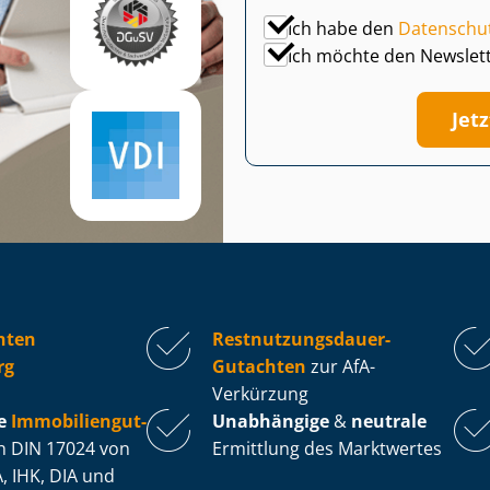
Ich habe den
Datenschu
Ich möchte den Newslet
Jet
hten
Rest­nut­zungs­dau­er-
rg
Gutachten
zur AfA-
Verkürzung
e
Im­mo­bi­li­en­gut­
Unabhängige
&
neutrale
 DIN 17024 von
Ermittlung des Marktwertes
, IHK, DIA und