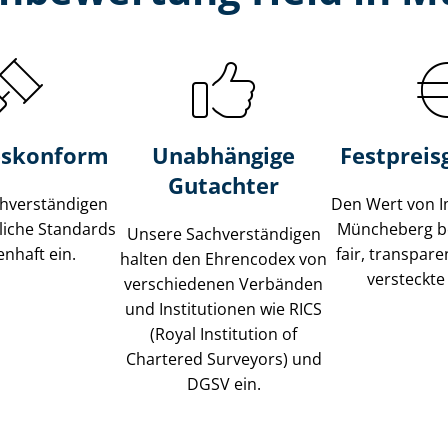
s­konform
Unabhängige
Festpreis​
Gutachter
­ver­stän­di­gen
Den Wert von I
liche Standards
Müncheberg b
Unsere Sach­ver­stän­di­gen
nhaft ein.
fair, transpar
halten den Ehrencodex von
versteckte
verschiedenen Verbänden
und Institutionen wie RICS
(Royal Institution of
Chartered Surveyors) und
DGSV ein.