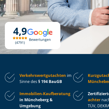
4,9
Bewertungen
4791
Ver­kehrs­wert­gut­ach­ten
im
Kurzgutac
Sinne des
§ 194 BauGB
Münchebe
Immobilien-Kaufberatung
Zertifiziert
in Müncheberg &
ach­ter
nach
Umgebung
TÜV, DEKRA