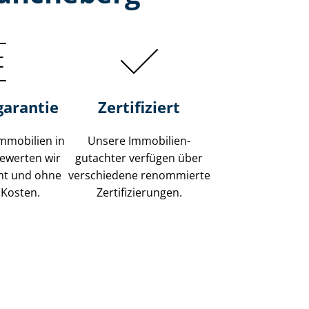
garantie
Zertifiziert
mmobilien in
Unsere Immobilien­
ewerten wir
gutachter verfügen über
ent und ohne
verschiedene renommierte
 Kosten.
Zer­ti­fi­zie­run­gen.