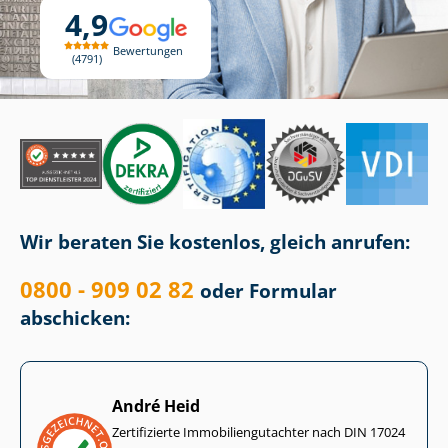
4,9
Bewertungen
4791
Wir beraten Sie kostenlos, gleich anrufen:
0800 - 909 02 82
oder Formular
abschicken:
André Heid
Zertifizierte Im­mo­bi­li­en­gut­ach­ter nach DIN 17024