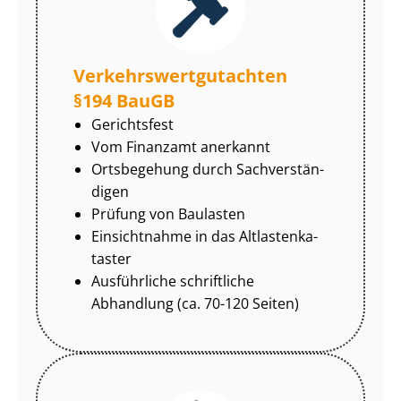
Ver­kehrs­wert­gut­ach­ten
§194 BauGB
Gerichtsfest
Vom Finanzamt anerkannt
Ortsbegehung durch Sach­ver­stän­
di­gen
Prüfung von Baulasten
Einsichtnahme in das Alt­las­ten­ka­
tas­ter
Ausführliche schriftliche
Abhandlung (ca. 70-120 Seiten)