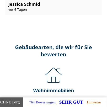
Jessica Schmid
vor 6 Tagen
Gebäudearten, die wir für Sie
bewerten
Wohnimmobilien
Ein- und Zwei­fa­mi­li­en­häu­ser
SEHR GUT
ICHNET
.org
764 Bewertungen
Hinweise