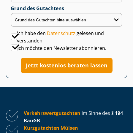
Grund des Gutachtens
Ich habe den
Datenschutz
gelesen und
verstanden.
Ich möchte den Newsletter abonnieren.
Jetzt kostenlos beraten lassen
Ver­kehrs­wert­gut­ach­ten
im Sinne des
§ 194
BauGB
Kurzgutachten Mülsen