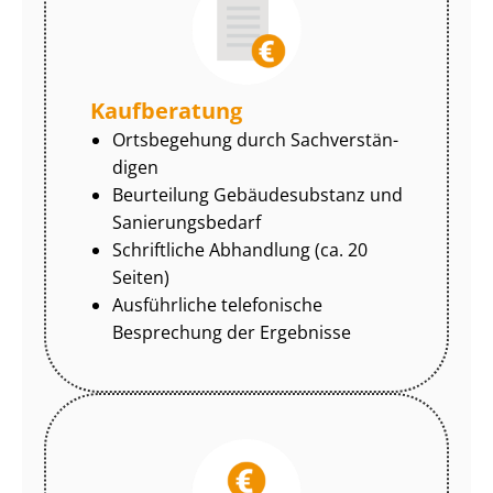
Kaufberatung
Ortsbegehung durch Sach­ver­stän­
di­gen
Beurteilung Gebäudesubstanz und
Sa­nie­rungs­be­darf
Schriftliche Abhandlung (ca. 20
Seiten)
Ausführliche telefonische
Besprechung der Ergebnisse