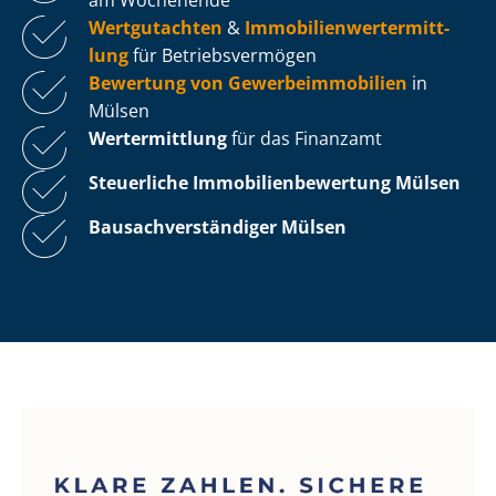
Wertgutachten
&
Im­mo­bi­li­en­wert­ermitt­
lung
für Be­triebs­ver­mö­gen
Bewertung von Ge­wer­be­im­mo­bi­li­en
in
Mülsen
Wertermittlung
für das Finanzamt
Steuerliche Im­mo­bi­li­en­be­wer­tung
Mülsen
Bau­sach­ver­stän­di­ger Mülsen