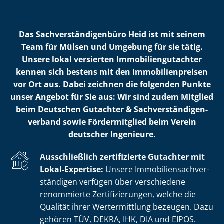
Das Sach­ver­stän­di­gen­bü­ro Heid ist mit seinem
Team für Mülsen und Umgebung für sie tätig.
Unsere lokal versierten Im­mo­bi­li­en­gut­ach­ter
kennen sich bestens mit den Im­mo­bi­li­en­prei­sen
vor Ort aus. Dabei zeichnen die folgenden Punkte
unser Angebot für Sie aus: Wir sind zudem Mitglied
beim Deutschen Gutachter & Sach­ver­stän­di­gen­
ver­band sowie Fördermitglied beim Verein
deutscher Ingenieure.
Ausschließlich zertifizierte Gutachter mit
Lokal-Expertise:
Unsere Im­mo­bi­li­en­sach­ver­
stän­di­gen verfügen über verschiedene
renommierte Zer­ti­fi­zie­run­gen, welche die
Qualität ihrer Wertermittlung bezeugen. Dazu
gehören TÜV, DEKRA, IHK, DIA und EIPOS.