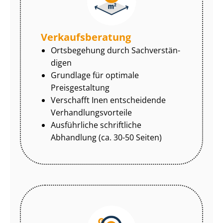
Ver­kaufs­be­ra­tung
Ortsbegehung durch Sach­ver­stän­
di­gen
Grundlage für optimale
Preisgestaltung
Verschafft Inen entscheidende
Ver­hand­lungs­vor­tei­le
Ausführliche schriftliche
Abhandlung (ca. 30-50 Seiten)