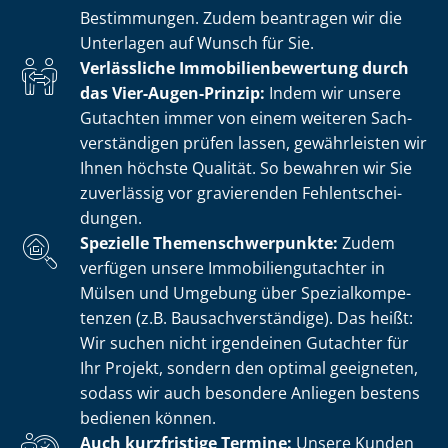
Bestimmungen. Zudem beantragen wir die
Unterlagen auf Wunsch für Sie.
Verlässliche Im­mo­bi­li­en­be­wer­tung durch
das Vier-Augen-Prinzip:
Indem wir unsere
Gutachten immer von einem weiteren Sach­
ver­stän­di­gen prüfen lassen, gewährleisten wir
Ihnen höchste Qualität. So bewahren wir Sie
zuverlässig vor gravierenden Fehl­ent­schei­
dun­gen.
Spezielle The­men­schwer­punk­te:
Zudem
verfügen unsere Im­mo­bi­li­en­gut­ach­ter in
Mülsen und Umgebung über Spe­zi­al­kom­pe­
ten­zen (z.B. Bau­sach­ver­stän­di­ge). Das heißt:
Wir suchen nicht irgendeinen Gutachter für
Ihr Projekt, sondern den optimal geeigneten,
sodass wir auch besondere Anliegen bestens
bedienen können.
Auch kurzfristige Termine:
Unsere Kunden