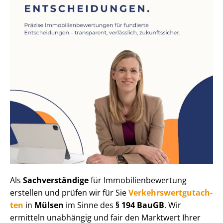
Als
Sachverständige
für Im­mo­bi­li­en­be­wer­tung
erstellen und prüfen wir für Sie
Ver­kehrs­wert­gut­ach­
ten
in
Mülsen
im Sinne des
§ 194 BauGB
. Wir
ermitteln unabhängig und fair den Marktwert Ihrer