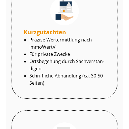
Kurzgutachten
Präzise Wertermittlung nach
ImmoWertV
Für private Zwecke
Ortsbegehung durch Sach­ver­stän­
di­gen
Schriftliche Abhandlung (ca. 30-50
Seiten)