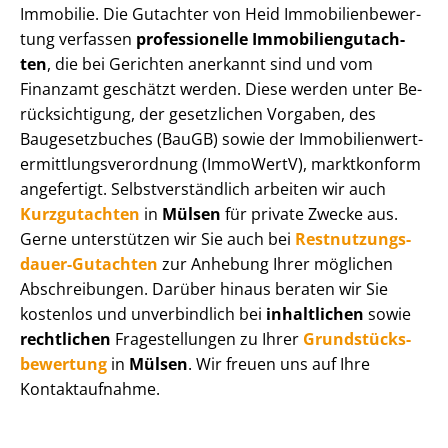
Immobilie. Die Gutachter von Heid Im­mo­bi­li­en­be­wer­
tung verfassen
professionelle Im­mo­bi­li­en­gut­ach­
ten
, die bei Gerichten anerkannt sind und vom
Finanzamt geschätzt werden. Diese werden unter Be­
rück­sich­ti­gung, der gesetzlichen Vorgaben, des
Baugesetzbuches (BauGB) sowie der Im­mo­bi­li­en­wert­
ermitt­lungs­ver­ord­nung (ImmoWertV), marktkonform
angefertigt. Selbst­ver­ständ­lich arbeiten wir auch
Kurzgutachten
in
Mülsen
für private Zwecke aus.
Gerne unterstützen wir Sie auch bei
Rest­nut­zungs­
dau­er-Gutachten
zur Anhebung Ihrer möglichen
Abschreibungen. Darüber hinaus beraten wir Sie
kostenlos und unverbindlich bei
inhaltlichen
sowie
rechtlichen
Fragestellungen zu Ihrer
Grund­stücks­
be­wer­tung
in
Mülsen
. Wir freuen uns auf Ihre
Kontaktaufnahme.