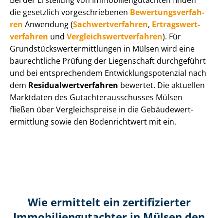
Bei der Erstellung von Im­mo­bi­li­en­gut­ach­ten finden
die gesetzlich vor­ge­schrie­be­nen
Be­wer­tungs­ver­fah­
ren
Anwendung (
Sach­wert­ver­fah­ren
,
Er­trags­wert­
ver­fah­ren
und
Ver­gleichs­wert­ver­fah­ren
). Für
Grund­stücks­wert­ermitt­lun­gen in Mülsen wird eine
baurechtliche Prüfung der Liegenschaft durchgeführt
und bei entsprechendem Ent­wick­lungs­po­ten­zi­al nach
dem
Re­si­du­al­wert­ver­fah­ren
bewertet. Die aktuellen
Marktdaten des Gut­ach­ter­aus­schus­ses Mülsen
fließen über Ver­gleichs­prei­se in die Ge­bäu­de­wert­
ermitt­lung sowie den Bodenrichtwert mit ein.
Wie ermittelt ein zertifizierter
Immobilien­gutachter in Mülsen den