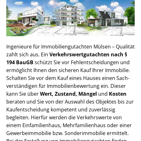
Ingenieure für Im­mo­bi­li­en­gut­ach­ten Mülsen – Qualität
zahlt sich aus. Ein
Ver­kehrs­wert­gut­ach­ten nach §
194 BauGB
schützt Sie vor Fehl­ent­schei­dun­gen und
ermöglicht Ihnen den sicheren Kauf Ihrer Immobilie.
Schalten Sie vor dem Kauf eines Hauses einen Sach­
ver­stän­di­gen für Im­mo­bi­li­en­be­wer­tung ein. Dieser
kann Sie über
Wert, Zustand, Mängel
und
Kosten
beraten und Sie von der Auswahl des Objektes bis zur
Kauf­ent­schei­dung kompetent und zuverlässig
begleiten. Hierfür werden die Verkehrswerte von
einem Einfamilienhaus, Mehr­fa­mi­li­en­haus oder einer
Ge­wer­be­im­mo­bi­lie bzw. Sonderimmobilie ermittelt.