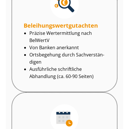
Be­lei­hungs­wert­gut­ach­ten
Präzise Wertermittlung nach
BelWertV
Von Banken anerkannt
Ortsbegehung durch Sach­ver­stän­
di­gen
Ausführliche schriftliche
Abhandlung (ca. 60-90 Seiten)