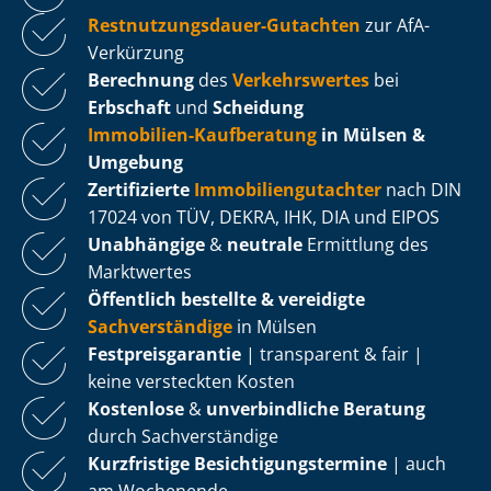
Rest­nut­zungs­dau­er-Gutachten
zur AfA-
Verkürzung
Berechnung
des
Verkehrswertes
bei
Erbschaft
und
Scheidung
Immobilien-Kaufberatung
in Mülsen &
Umgebung
Zertifizierte
Im­mo­bi­li­en­gut­ach­ter
nach DIN
17024 von TÜV, DEKRA, IHK, DIA und EIPOS
Unabhängige
&
neutrale
Ermittlung des
Marktwertes
Öffentlich bestellte & vereidigte
Sachverständige
in Mülsen
Fest­preis­ga­ran­tie
| transparent & fair |
keine versteckten Kosten
Kostenlose
&
unverbindliche Beratung
durch Sachverständige
Kurzfristige Be­sich­ti­gungs­ter­mi­ne
| auch
am Wochenende