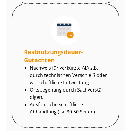
Rest­nut­zungs­dau­er-
Gutachten
Nachweis für verkürzte AfA z.B.
durch technischen Verschleiß oder
wirtschaftliche Entwertung.
Ortsbegehung durch Sach­ver­stän­
di­gen.
Ausführliche schriftliche
Abhandlung (ca. 30-50 Seiten)