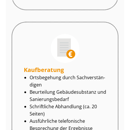
Kaufberatung
Ortsbegehung durch Sach­ver­stän­
di­gen
Beurteilung Gebäudesubstanz und
Sa­nie­rungs­be­darf
Schriftliche Abhandlung (ca. 20
Seiten)
Ausführliche telefonische
Besprechung der Ergebnisse