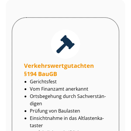
Ver­kehrs­wert­gut­ach­ten
§194 BauGB
Gerichtsfest
Vom Finanzamt anerkannt
Ortsbegehung durch Sach­ver­stän­
di­gen
Prüfung von Baulasten
Einsichtnahme in das Alt­las­ten­ka­
tas­ter