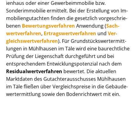
i­en­haus oder einer Ge­wer­be­im­mo­bi­lie bzw.
Sonderimmobilie ermittelt. Bei der Erstellung von Im­
mo­bi­li­en­gut­ach­ten finden die gesetzlich vor­ge­schrie­
be­nen
Be­wer­tungs­ver­fah­ren
Anwendung (
Sach­
wert­ver­fah­ren
,
Er­trags­wert­ver­fah­ren
und
Ver­
gleichs­wert­ver­fah­ren
). Für Grund­stücks­wert­ermitt­
lun­gen in Mühlhausen im Täle wird eine baurechtliche
Prüfung der Liegenschaft durchgeführt und bei
entsprechendem Ent­wick­lungs­po­ten­zi­al nach dem
Re­si­du­al­wert­ver­fah­ren
bewertet. Die aktuellen
Marktdaten des Gut­ach­ter­aus­schus­ses Mühlhausen
im Täle fließen über Ver­gleichs­prei­se in die Ge­bäu­de­
wert­ermitt­lung sowie den Bodenrichtwert mit ein.