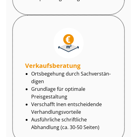
Ver­kaufs­be­ra­tung
Ortsbegehung durch Sach­ver­stän­
di­gen
Grundlage für optimale
Preisgestaltung
Verschafft Inen entscheidende
Ver­hand­lungs­vor­tei­le
Ausführliche schriftliche
Abhandlung (ca. 30-50 Seiten)