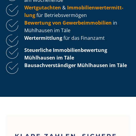
Wertgutachten
&
Im­mo­bi­li­en­wert­ermitt­
lung
für Be­triebs­ver­mö­gen
Bewertung von Ge­wer­be­im­mo­bi­li­en
in
Mühlhausen im Täle
Wertermittlung
für das Finanzamt
Steuerliche Im­mo­bi­li­en­be­wer­tung
Mühlhausen im Täle
Bau­sach­ver­stän­di­ger Mühlhausen im Täle