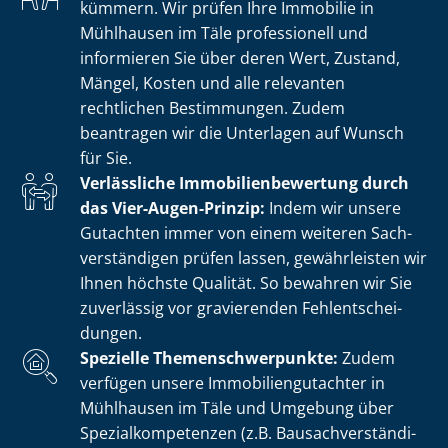
kümmern. Wir prüfen Ihre Immobilie in
Mühlhausen im Täle professionell und
informieren Sie über deren Wert, Zustand,
Mängel, Kosten und alle relevanten
rechtlichen Bestimmungen. Zudem
beantragen wir die Unterlagen auf Wunsch
für Sie.
Verlässliche Im­mo­bi­li­en­be­wer­tung durch
das Vier-Augen-Prinzip:
Indem wir unsere
Gutachten immer von einem weiteren Sach­
ver­stän­di­gen prüfen lassen, gewährleisten wir
Ihnen höchste Qualität. So bewahren wir Sie
zuverlässig vor gravierenden Fehl­ent­schei­
dun­gen.
Spezielle The­men­schwer­punk­te:
Zudem
verfügen unsere Im­mo­bi­li­en­gut­ach­ter in
Mühlhausen im Täle und Umgebung über
Spe­zi­al­kom­pe­ten­zen (z.B. Bau­sach­ver­stän­di­