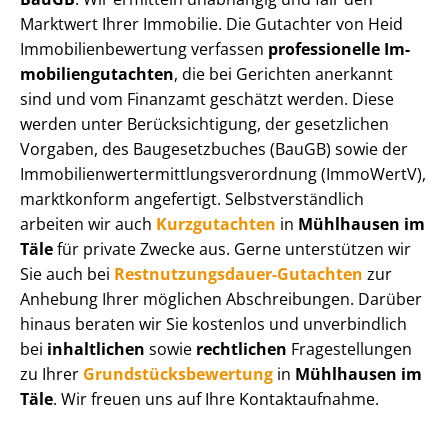
Marktwert Ihrer Immobilie. Die Gutachter von Heid
Im­mo­bi­li­en­be­wer­tung verfassen
professionelle Im­
mo­bi­li­en­gut­ach­ten
, die bei Gerichten anerkannt
sind und vom Finanzamt geschätzt werden. Diese
werden unter Be­rück­sich­ti­gung, der gesetzlichen
Vorgaben, des Baugesetzbuches (BauGB) sowie der
Im­mo­bi­li­en­wert­ermitt­lungs­ver­ord­nung (ImmoWertV),
marktkonform angefertigt. Selbst­ver­ständ­lich
arbeiten wir auch
Kurzgutachten
in
Mühlhausen im
Täle
für private Zwecke aus. Gerne unterstützen wir
Sie auch bei
Rest­nut­zungs­dau­er-Gutachten
zur
Anhebung Ihrer möglichen Abschreibungen. Darüber
hinaus beraten wir Sie kostenlos und unverbindlich
bei
inhaltlichen
sowie
rechtlichen
Fragestellungen
zu Ihrer
Grund­stücks­be­wer­tung
in
Mühlhausen im
Täle
. Wir freuen uns auf Ihre Kontaktaufnahme.