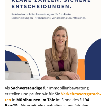
Als
Sachverständige
für Im­mo­bi­li­en­be­wer­tung
erstellen und prüfen wir für Sie
Ver­kehrs­wert­gut­ach­
ten
in
Mühlhausen im Täle
im Sinne des
§ 194
BauGB
. Wir ermitteln unabhängig und fair den