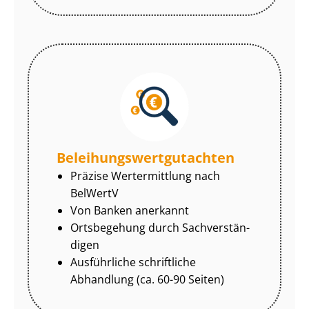
Be­lei­hungs­wert­gut­ach­ten
Präzise Wertermittlung nach
BelWertV
Von Banken anerkannt
Ortsbegehung durch Sach­ver­stän­
di­gen
Ausführliche schriftliche
Abhandlung (ca. 60-90 Seiten)