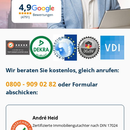
4,9
Bewertungen
4791
Wir beraten Sie kostenlos, gleich anrufen:
0800 - 909 02 82
oder Formular
abschicken:
André Heid
Zertifizierte Im­mo­bi­li­en­gut­ach­ter nach DIN 17024