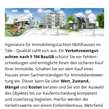
Ingenieure für Im­mo­bi­li­en­gut­ach­ten Mühlhausen im
Täle – Qualität zahlt sich aus. Ein
Ver­kehrs­wert­gut­
ach­ten nach § 194 BauGB
schützt Sie vor Fehl­ent­
schei­dun­gen und ermöglicht Ihnen den sicheren Kauf
Ihrer Immobilie. Schalten Sie vor dem Kauf eines
Hauses einen Sach­ver­stän­di­gen für Im­mo­bi­li­en­be­wer­
tung ein. Dieser kann Sie über
Wert, Zustand,
Mängel
und
Kosten
beraten und Sie von der Auswahl
des Objektes bis zur Kauf­ent­schei­dung kompetent
und zuverlässig begleiten. Hierfür werden die
Verkehrswerte von einem Einfamilienhaus, Mehr­fa­mi­l