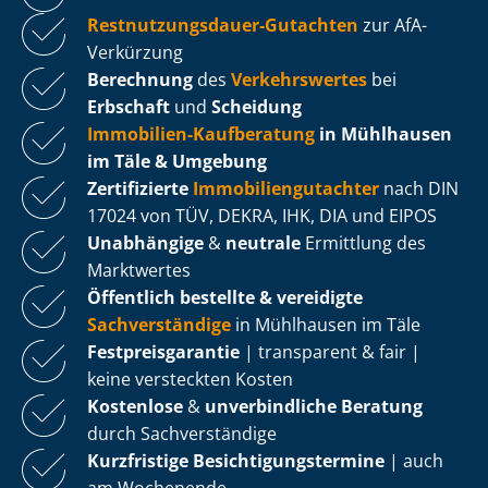
Rest­nut­zungs­dau­er-Gutachten
zur AfA-
Verkürzung
Berechnung
des
Verkehrswertes
bei
Erbschaft
und
Scheidung
Immobilien-Kaufberatung
in Mühlhausen
im Täle & Umgebung
Zertifizierte
Im­mo­bi­li­en­gut­ach­ter
nach DIN
17024 von TÜV, DEKRA, IHK, DIA und EIPOS
Unabhängige
&
neutrale
Ermittlung des
Marktwertes
Öffentlich bestellte & vereidigte
Sachverständige
in Mühlhausen im Täle
Fest­preis­ga­ran­tie
| transparent & fair |
keine versteckten Kosten
Kostenlose
&
unverbindliche Beratung
durch Sachverständige
Kurzfristige Be­sich­ti­gungs­ter­mi­ne
| auch
am Wochenende