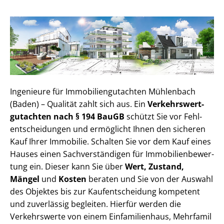
Ingenieure für Im­mo­bi­li­en­gut­ach­ten Mühlenbach
(Baden) – Qualität zahlt sich aus. Ein
Ver­kehrs­wert­
gut­ach­ten nach § 194 BauGB
schützt Sie vor Fehl­
ent­schei­dun­gen und ermöglicht Ihnen den sicheren
Kauf Ihrer Immobilie. Schalten Sie vor dem Kauf eines
Hauses einen Sach­ver­stän­di­gen für Im­mo­bi­li­en­be­wer­
tung ein. Dieser kann Sie über
Wert, Zustand,
Mängel
und
Kosten
beraten und Sie von der Auswahl
des Objektes bis zur Kauf­ent­schei­dung kompetent
und zuverlässig begleiten. Hierfür werden die
Verkehrswerte von einem Einfamilienhaus, Mehr­fa­mi­l