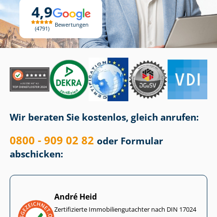
4,9
Bewertungen
4791
Wir beraten Sie kostenlos, gleich anrufen:
0800 - 909 02 82
oder Formular
abschicken:
André Heid
Zertifizierte Im­mo­bi­li­en­gut­ach­ter nach DIN 17024