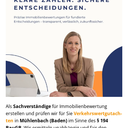
Als
Sachverständige
für Im­mo­bi­li­en­be­wer­tung
erstellen und prüfen wir für Sie
Ver­kehrs­wert­gut­ach­
ten
in
Mühlenbach (Baden)
im Sinne des
§ 194
BauGB
. Wir ermitteln unabhängig und fair den