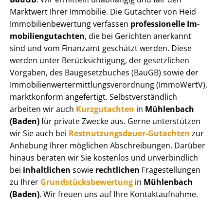
Marktwert Ihrer Immobilie. Die Gutachter von Heid
Im­mo­bi­li­en­be­wer­tung verfassen
professionelle Im­
mo­bi­li­en­gut­ach­ten
, die bei Gerichten anerkannt
sind und vom Finanzamt geschätzt werden. Diese
werden unter Be­rück­sich­ti­gung, der gesetzlichen
Vorgaben, des Baugesetzbuches (BauGB) sowie der
Im­mo­bi­li­en­wert­ermitt­lungs­ver­ord­nung (ImmoWertV),
marktkonform angefertigt. Selbst­ver­ständ­lich
arbeiten wir auch
Kurzgutachten
in
Mühlenbach
(Baden)
für private Zwecke aus. Gerne unterstützen
wir Sie auch bei
Rest­nut­zungs­dau­er-Gutachten
zur
Anhebung Ihrer möglichen Abschreibungen. Darüber
hinaus beraten wir Sie kostenlos und unverbindlich
bei
inhaltlichen
sowie
rechtlichen
Fragestellungen
zu Ihrer
Grund­stücks­be­wer­tung
in
Mühlenbach
(Baden)
. Wir freuen uns auf Ihre Kontaktaufnahme.