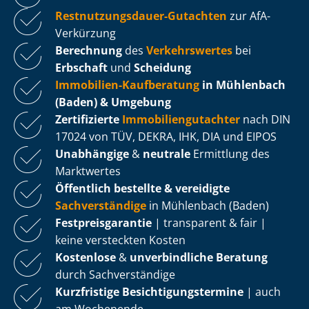
Rest­nut­zungs­dau­er-Gutachten
zur AfA-
Verkürzung
Berechnung
des
Verkehrswertes
bei
Erbschaft
und
Scheidung
Immobilien-Kaufberatung
in Mühlenbach
(Baden) & Umgebung
Zertifizierte
Im­mo­bi­li­en­gut­ach­ter
nach DIN
17024 von TÜV, DEKRA, IHK, DIA und EIPOS
Unabhängige
&
neutrale
Ermittlung des
Marktwertes
Öffentlich bestellte & vereidigte
Sachverständige
in Mühlenbach (Baden)
Fest­preis­ga­ran­tie
| transparent & fair |
keine versteckten Kosten
Kostenlose
&
unverbindliche Beratung
durch Sachverständige
Kurzfristige Be­sich­ti­gungs­ter­mi­ne
| auch
am Wochenende