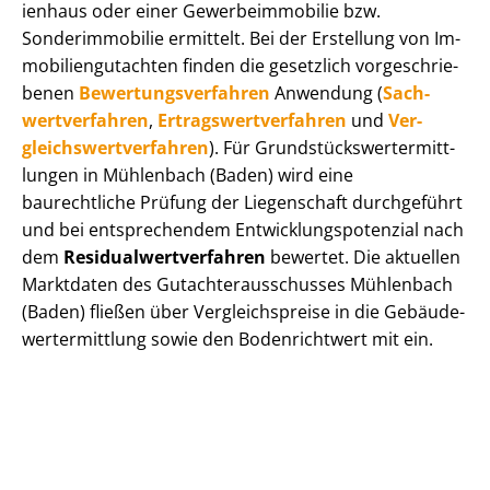
i­en­haus oder einer Ge­wer­be­im­mo­bi­lie bzw.
Sonderimmobilie ermittelt. Bei der Erstellung von Im­
mo­bi­li­en­gut­ach­ten finden die gesetzlich vor­ge­schrie­
be­nen
Be­wer­tungs­ver­fah­ren
Anwendung (
Sach­
wert­ver­fah­ren
,
Er­trags­wert­ver­fah­ren
und
Ver­
gleichs­wert­ver­fah­ren
). Für Grund­stücks­wert­ermitt­
lun­gen in Mühlenbach (Baden) wird eine
baurechtliche Prüfung der Liegenschaft durchgeführt
und bei entsprechendem Ent­wick­lungs­po­ten­zi­al nach
dem
Re­si­du­al­wert­ver­fah­ren
bewertet. Die aktuellen
Marktdaten des Gut­ach­ter­aus­schus­ses Mühlenbach
(Baden) fließen über Ver­gleichs­prei­se in die Ge­bäu­de­
wert­ermitt­lung sowie den Bodenrichtwert mit ein.