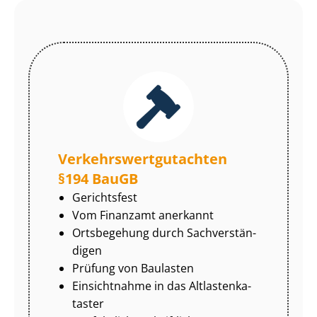
Ver­kehrs­wert­gut­ach­ten
§194 BauGB
Gerichtsfest
Vom Finanzamt anerkannt
Ortsbegehung durch Sach­ver­stän­
di­gen
Prüfung von Baulasten
Einsichtnahme in das Alt­las­ten­ka­
tas­ter