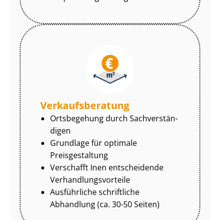
Ver­kaufs­be­ra­tung
Ortsbegehung durch Sach­ver­stän­
di­gen
Grundlage für optimale
Preisgestaltung
Verschafft Inen entscheidende
Ver­hand­lungs­vor­tei­le
Ausführliche schriftliche
Abhandlung (ca. 30-50 Seiten)