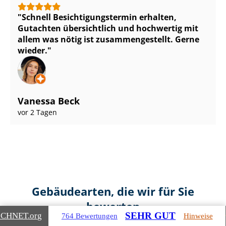
Schnell Be­sich­ti­gungs­ter­min erhalten,
Gutachten übersichtlich und hochwertig mit
allem was nötig ist zu­sam­men­ge­stellt. Gerne
wieder.
Vanessa Beck
vor 2 Tagen
Gebäudearten, die wir für Sie
bewerten
SEHR GUT
ICHNET
.org
764 Bewertungen
Hinweise