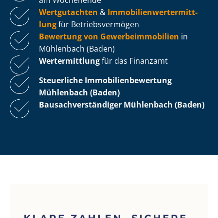
Wertgutachten
&
Im­mo­bi­li­en­wert­ermitt­
lung
für Be­triebs­ver­mö­gen
Bewertung von Ge­wer­be­im­mo­bi­li­en
in
Mühlenbach (Baden)
Wertermittlung
für das Finanzamt
Steuerliche Im­mo­bi­li­en­be­wer­tung
Mühlenbach (Baden)
Bau­sach­ver­stän­di­ger Mühlenbach (Baden)