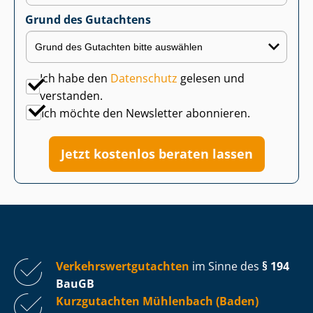
Grund des Gutachtens
Ich habe den
Datenschutz
gelesen und
verstanden.
Ich möchte den Newsletter abonnieren.
Jetzt kostenlos beraten lassen
Ver­kehrs­wert­gut­ach­ten
im Sinne des
§ 194
BauGB
Kurzgutachten Mühlenbach (Baden)