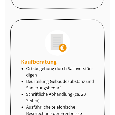
Kaufberatung
Ortsbegehung durch Sach­ver­stän­
di­gen
Beurteilung Gebäudesubstanz und
Sa­nie­rungs­be­darf
Schriftliche Abhandlung (ca. 20
Seiten)
Ausführliche telefonische
Besprechung der Ergebnisse