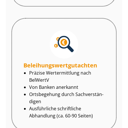
Be­lei­hungs­wert­gut­ach­ten
Präzise Wertermittlung nach
BelWertV
Von Banken anerkannt
Ortsbegehung durch Sach­ver­stän­
di­gen
Ausführliche schriftliche
Abhandlung (ca. 60-90 Seiten)