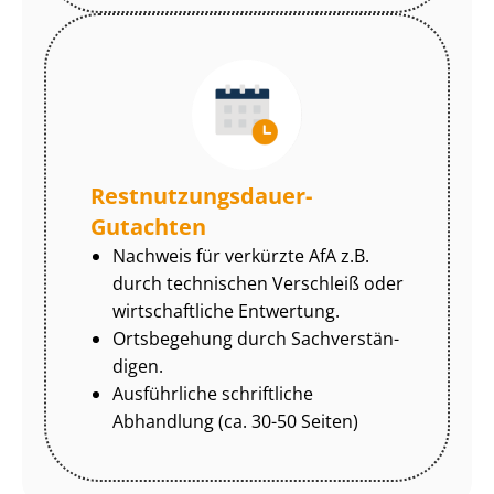
Rest­nut­zungs­dau­er-
Gutachten
Nachweis für verkürzte AfA z.B.
durch technischen Verschleiß oder
wirtschaftliche Entwertung.
Ortsbegehung durch Sach­ver­stän­
di­gen.
Ausführliche schriftliche
Abhandlung (ca. 30-50 Seiten)