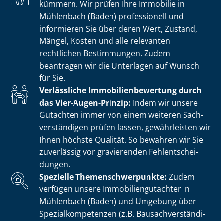
kümmern. Wir prüfen Ihre Immobilie in
Mühlenbach (Baden) professionell und
informieren Sie über deren Wert, Zustand,
Mängel, Kosten und alle relevanten
rechtlichen Bestimmungen. Zudem
beantragen wir die Unterlagen auf Wunsch
für Sie.
Verlässliche Im­mo­bi­li­en­be­wer­tung durch
das Vier-Augen-Prinzip:
Indem wir unsere
Gutachten immer von einem weiteren Sach­
ver­stän­di­gen prüfen lassen, gewährleisten wir
Ihnen höchste Qualität. So bewahren wir Sie
zuverlässig vor gravierenden Fehl­ent­schei­
dun­gen.
Spezielle The­men­schwer­punk­te:
Zudem
verfügen unsere Im­mo­bi­li­en­gut­ach­ter in
Mühlenbach (Baden) und Umgebung über
Spe­zi­al­kom­pe­ten­zen (z.B. Bau­sach­ver­stän­di­