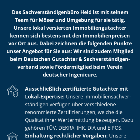
Das Sach­ver­stän­di­gen­bü­ro Heid ist mit seinem
Team für Möser und Umgebung für sie tätig.
Unsere lokal versierten Im­mo­bi­li­en­gut­ach­ter
kennen sich bestens mit den Im­mo­bi­li­en­prei­sen
vor Ort aus. Dabei zeichnen die folgenden Punkte
unser Angebot für Sie aus: Wir sind zudem Mitglied
beim Deutschen Gutachter & Sach­ver­stän­di­gen­
ver­band sowie Fördermitglied beim Verein
deutscher Ingenieure.
Ausschließlich zertifizierte Gutachter mit
Lokal-Expertise:
Unsere Im­mo­bi­li­en­sach­ver­
stän­di­gen verfügen über verschiedene
renommierte Zer­ti­fi­zie­run­gen, welche die
Qualität ihrer Wertermittlung bezeugen. Dazu
gehören TÜV, DEKRA, IHK, DIA und EIPOS.
Einhaltung rechtlicher Vorgaben:
Unsere