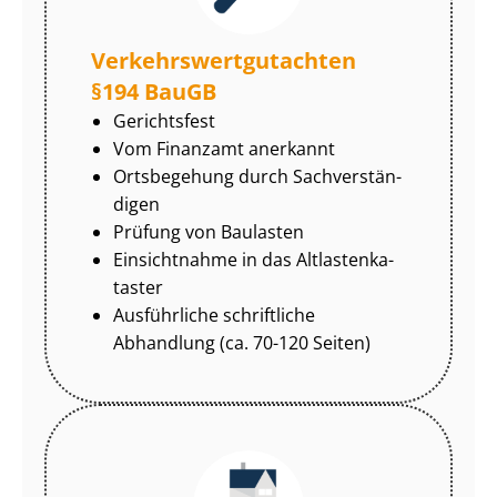
Ver­kehrs­wert­gut­ach­ten
§194 BauGB
Gerichtsfest
Vom Finanzamt anerkannt
Ortsbegehung durch Sach­ver­stän­
di­gen
Prüfung von Baulasten
Einsichtnahme in das Alt­las­ten­ka­
tas­ter
Ausführliche schriftliche
Abhandlung (ca. 70-120 Seiten)