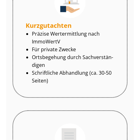
Kurzgutachten
Präzise Wertermittlung nach
ImmoWertV
Für private Zwecke
Ortsbegehung durch Sach­ver­stän­
di­gen
Schriftliche Abhandlung (ca. 30-50
Seiten)