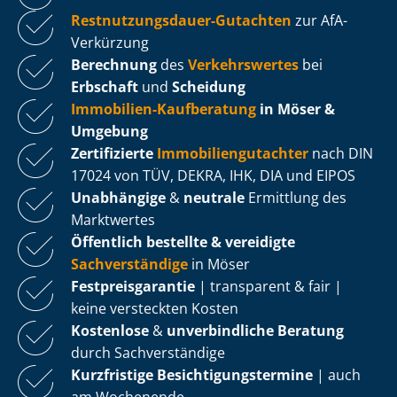
Rest­nut­zungs­dau­er-Gutachten
zur AfA-
Verkürzung
Berechnung
des
Verkehrswertes
bei
Erbschaft
und
Scheidung
Immobilien-Kaufberatung
in Möser &
Umgebung
Zertifizierte
Im­mo­bi­li­en­gut­ach­ter
nach DIN
17024 von TÜV, DEKRA, IHK, DIA und EIPOS
Unabhängige
&
neutrale
Ermittlung des
Marktwertes
Öffentlich bestellte & vereidigte
Sachverständige
in Möser
Fest­preis­ga­ran­tie
| transparent & fair |
keine versteckten Kosten
Kostenlose
&
unverbindliche Beratung
durch Sachverständige
Kurzfristige Be­sich­ti­gungs­ter­mi­ne
| auch
am Wochenende