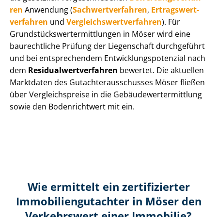
ren
Anwendung (
Sach­wert­ver­fah­ren
,
Er­trags­wert­
ver­fah­ren
und
Ver­gleichs­wert­ver­fah­ren
). Für
Grund­stücks­wert­ermitt­lun­gen in Möser wird eine
baurechtliche Prüfung der Liegenschaft durchgeführt
und bei entsprechendem Ent­wick­lungs­po­ten­zi­al nach
dem
Re­si­du­al­wert­ver­fah­ren
bewertet. Die aktuellen
Marktdaten des Gut­ach­ter­aus­schus­ses Möser fließen
über Ver­gleichs­prei­se in die Ge­bäu­de­wert­ermitt­lung
sowie den Bodenrichtwert mit ein.
Wie ermittelt ein zertifizierter
Immobilien­gutachter in Möser den
Verkehrswert einer Immobilie?