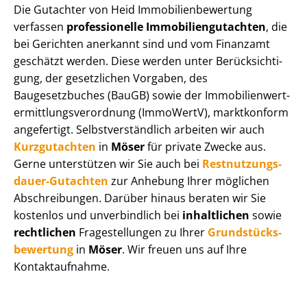
Die Gutachter von Heid Im­mo­bi­li­en­be­wer­tung
verfassen
professionelle Im­mo­bi­li­en­gut­ach­ten
, die
bei Gerichten anerkannt sind und vom Finanzamt
geschätzt werden. Diese werden unter Be­rück­sich­ti­
gung, der gesetzlichen Vorgaben, des
Baugesetzbuches (BauGB) sowie der Im­mo­bi­li­en­wert­
ermitt­lungs­ver­ord­nung (ImmoWertV), marktkonform
angefertigt. Selbst­ver­ständ­lich arbeiten wir auch
Kurzgutachten
in
Möser
für private Zwecke aus.
Gerne unterstützen wir Sie auch bei
Rest­nut­zungs­
dau­er-Gutachten
zur Anhebung Ihrer möglichen
Abschreibungen. Darüber hinaus beraten wir Sie
kostenlos und unverbindlich bei
inhaltlichen
sowie
rechtlichen
Fragestellungen zu Ihrer
Grund­stücks­
be­wer­tung
in
Möser
. Wir freuen uns auf Ihre
Kontaktaufnahme.