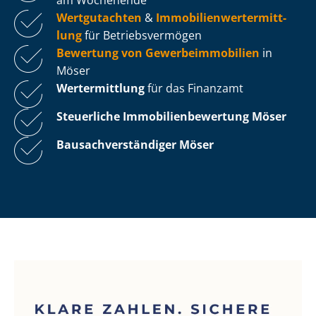
Wertgutachten
&
Im­mo­bi­li­en­wert­ermitt­
lung
für Be­triebs­ver­mö­gen
Bewertung von Ge­wer­be­im­mo­bi­li­en
in
Möser
Wertermittlung
für das Finanzamt
Steuerliche Im­mo­bi­li­en­be­wer­tung
Möser
Bau­sach­ver­stän­di­ger Möser