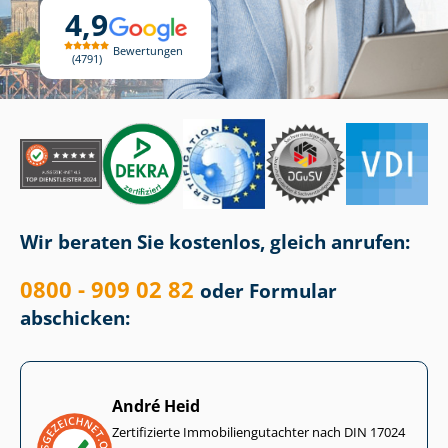
4,9
Bewertungen
4791
Wir beraten Sie kostenlos, gleich anrufen:
0800 - 909 02 82
oder Formular
abschicken:
André Heid
Zertifizierte Im­mo­bi­li­en­gut­ach­ter nach DIN 17024