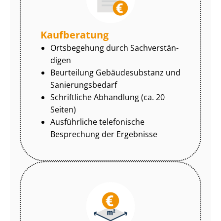
Kaufberatung
Ortsbegehung durch Sach­ver­stän­
di­gen
Beurteilung Gebäudesubstanz und
Sa­nie­rungs­be­darf
Schriftliche Abhandlung (ca. 20
Seiten)
Ausführliche telefonische
Besprechung der Ergebnisse