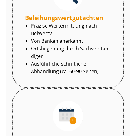
Be­lei­hungs­wert­gut­ach­ten
Präzise Wertermittlung nach
BelWertV
Von Banken anerkannt
Ortsbegehung durch Sach­ver­stän­
di­gen
Ausführliche schriftliche
Abhandlung (ca. 60-90 Seiten)