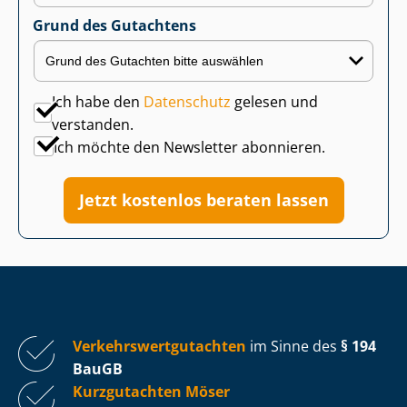
Grund des Gutachtens
Ich habe den
Datenschutz
gelesen und
verstanden.
Ich möchte den Newsletter abonnieren.
Jetzt kostenlos beraten lassen
Ver­kehrs­wert­gut­ach­ten
im Sinne des
§ 194
BauGB
Kurzgutachten Möser