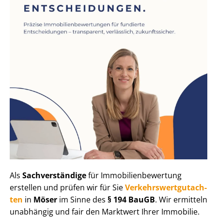
Als
Sachverständige
für Im­mo­bi­li­en­be­wer­tung
erstellen und prüfen wir für Sie
Ver­kehrs­wert­gut­ach­
ten
in
Möser
im Sinne des
§ 194 BauGB
. Wir ermitteln
unabhängig und fair den Marktwert Ihrer Immobilie.