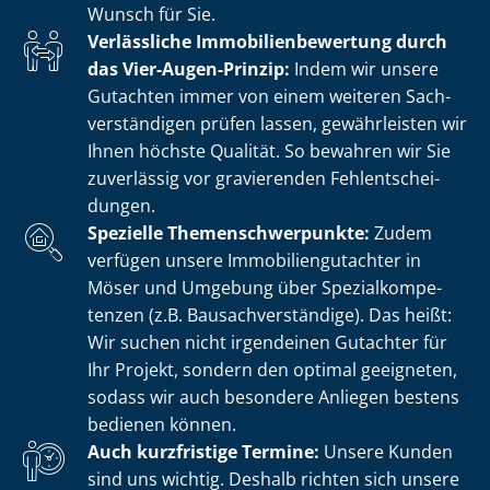
Wunsch für Sie.
Verlässliche Im­mo­bi­li­en­be­wer­tung durch
das Vier-Augen-Prinzip:
Indem wir unsere
Gutachten immer von einem weiteren Sach­
ver­stän­di­gen prüfen lassen, gewährleisten wir
Ihnen höchste Qualität. So bewahren wir Sie
zuverlässig vor gravierenden Fehl­ent­schei­
dun­gen.
Spezielle The­men­schwer­punk­te:
Zudem
verfügen unsere Im­mo­bi­li­en­gut­ach­ter in
Möser und Umgebung über Spe­zi­al­kom­pe­
ten­zen (z.B. Bau­sach­ver­stän­di­ge). Das heißt:
Wir suchen nicht irgendeinen Gutachter für
Ihr Projekt, sondern den optimal geeigneten,
sodass wir auch besondere Anliegen bestens
bedienen können.
Auch kurzfristige Termine:
Unsere Kunden
sind uns wichtig. Deshalb richten sich unsere