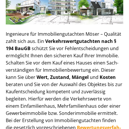
Ingenieure für Im­mo­bi­li­en­gut­ach­ten Möser – Qualität
zahlt sich aus. Ein
Ver­kehrs­wert­gut­ach­ten nach §
194 BauGB
schützt Sie vor Fehl­ent­schei­dun­gen und
ermöglicht Ihnen den sicheren Kauf Ihrer Immobilie.
Schalten Sie vor dem Kauf eines Hauses einen Sach­
ver­stän­di­gen für Im­mo­bi­li­en­be­wer­tung ein. Dieser
kann Sie über
Wert, Zustand, Mängel
und
Kosten
beraten und Sie von der Auswahl des Objektes bis zur
Kauf­ent­schei­dung kompetent und zuverlässig
begleiten. Hierfür werden die Verkehrswerte von
einem Einfamilienhaus, Mehr­fa­mi­li­en­haus oder einer
Ge­wer­be­im­mo­bi­lie bzw. Sonderimmobilie ermittelt.
Bei der Erstellung von Im­mo­bi­li­en­gut­ach­ten finden
die gesetzlich vor­ge­schrie­be­nen
Be­wer­tungs­ver­fah­