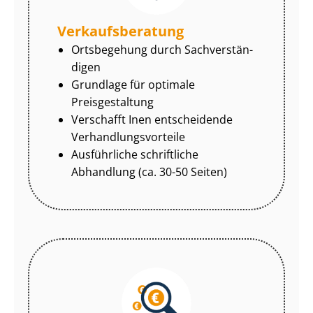
Ver­kaufs­be­ra­tung
Ortsbegehung durch Sach­ver­stän­
di­gen
Grundlage für optimale
Preisgestaltung
Verschafft Inen entscheidende
Ver­hand­lungs­vor­tei­le
Ausführliche schriftliche
Abhandlung (ca. 30-50 Seiten)