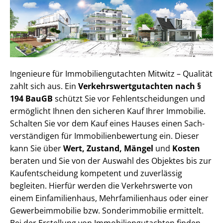
Ingenieure für Im­mo­bi­li­en­gut­ach­ten Mitwitz – Qualität
zahlt sich aus. Ein
Ver­kehrs­wert­gut­ach­ten nach §
194 BauGB
schützt Sie vor Fehl­ent­schei­dun­gen und
ermöglicht Ihnen den sicheren Kauf Ihrer Immobilie.
Schalten Sie vor dem Kauf eines Hauses einen Sach­
ver­stän­di­gen für Im­mo­bi­li­en­be­wer­tung ein. Dieser
kann Sie über
Wert, Zustand, Mängel
und
Kosten
beraten und Sie von der Auswahl des Objektes bis zur
Kauf­ent­schei­dung kompetent und zuverlässig
begleiten. Hierfür werden die Verkehrswerte von
einem Einfamilienhaus, Mehr­fa­mi­li­en­haus oder einer
Ge­wer­be­im­mo­bi­lie bzw. Sonderimmobilie ermittelt.