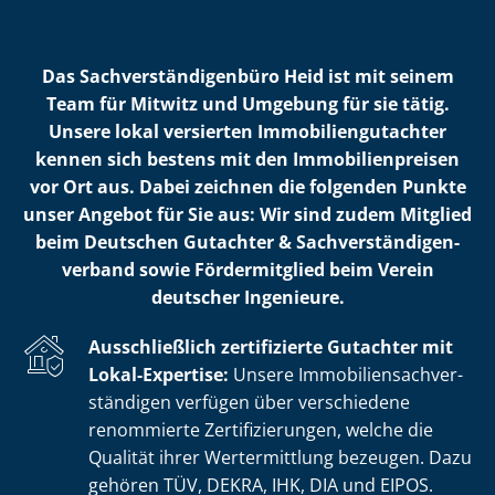
Das Sach­ver­stän­di­gen­bü­ro Heid ist mit seinem
Team für Mitwitz und Umgebung für sie tätig.
Unsere lokal versierten Im­mo­bi­li­en­gut­ach­ter
kennen sich bestens mit den Im­mo­bi­li­en­prei­sen
vor Ort aus. Dabei zeichnen die folgenden Punkte
unser Angebot für Sie aus: Wir sind zudem Mitglied
beim Deutschen Gutachter & Sach­ver­stän­di­gen­
ver­band sowie Fördermitglied beim Verein
deutscher Ingenieure.
Ausschließlich zertifizierte Gutachter mit
Lokal-Expertise:
Unsere Im­mo­bi­li­en­sach­ver­
stän­di­gen verfügen über verschiedene
renommierte Zer­ti­fi­zie­run­gen, welche die
Qualität ihrer Wertermittlung bezeugen. Dazu
gehören TÜV, DEKRA, IHK, DIA und EIPOS.