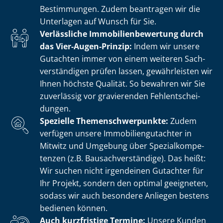
Bestimmungen. Zudem beantragen wir die
Unterlagen auf Wunsch für Sie.
Verlässliche Im­mo­bi­li­en­be­wer­tung durch
das Vier-Augen-Prinzip:
Indem wir unsere
Gutachten immer von einem weiteren Sach­
ver­stän­di­gen prüfen lassen, gewährleisten wir
Ihnen höchste Qualität. So bewahren wir Sie
zuverlässig vor gravierenden Fehl­ent­schei­
dun­gen.
Spezielle The­men­schwer­punk­te:
Zudem
verfügen unsere Im­mo­bi­li­en­gut­ach­ter in
Mitwitz und Umgebung über Spe­zi­al­kom­pe­
ten­zen (z.B. Bau­sach­ver­stän­di­ge). Das heißt:
Wir suchen nicht irgendeinen Gutachter für
Ihr Projekt, sondern den optimal geeigneten,
sodass wir auch besondere Anliegen bestens
bedienen können.
Auch kurzfristige Termine:
Unsere Kunden