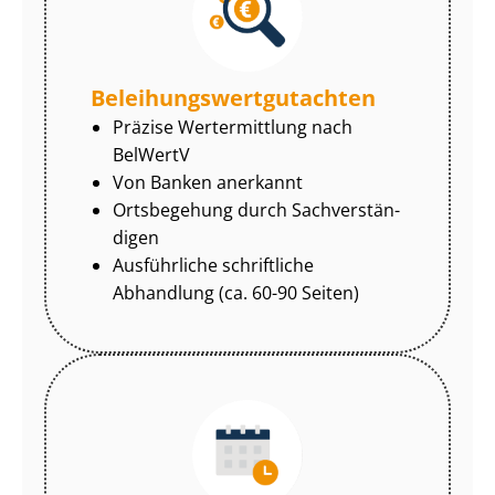
Be­lei­hungs­wert­gut­ach­ten
Präzise Wertermittlung nach
BelWertV
Von Banken anerkannt
Ortsbegehung durch Sach­ver­stän­
di­gen
Ausführliche schriftliche
Abhandlung (ca. 60-90 Seiten)