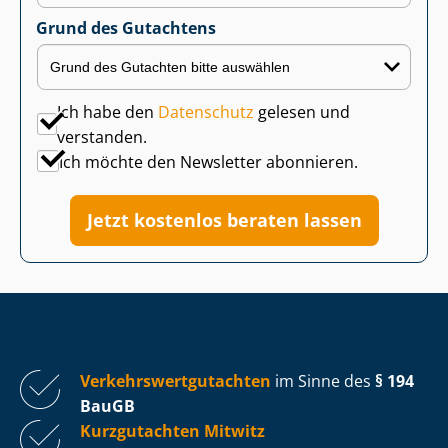
Grund des Gutachtens
Ich habe den
Datenschutz
gelesen und
verstanden.
Ich möchte den Newsletter abonnieren.
Jetzt kostenlos beraten lassen
Ver­kehrs­wert­gut­ach­ten
im Sinne des
§ 194
BauGB
Kurzgutachten Mitwitz