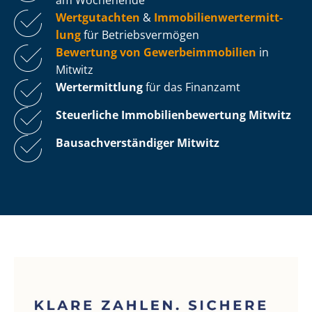
Wertgutachten
&
Im­mo­bi­li­en­wert­ermitt­
lung
für Be­triebs­ver­mö­gen
Bewertung von Ge­wer­be­im­mo­bi­li­en
in
Mitwitz
Wertermittlung
für das Finanzamt
Steuerliche Im­mo­bi­li­en­be­wer­tung
Mitwitz
Bau­sach­ver­stän­di­ger Mitwitz