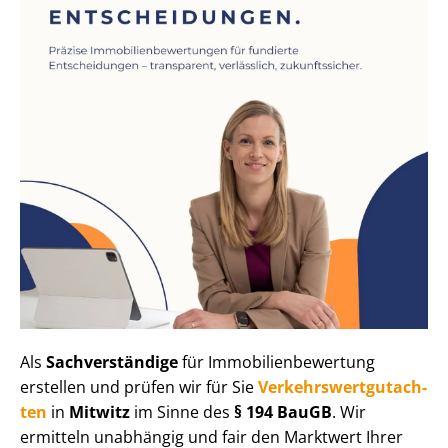
Als
Sachverständige
für Im­mo­bi­li­en­be­wer­tung
erstellen und prüfen wir für Sie
Ver­kehrs­wert­gut­ach­
ten
in
Mitwitz
im Sinne des
§ 194 BauGB
. Wir
ermitteln unabhängig und fair den Marktwert Ihrer