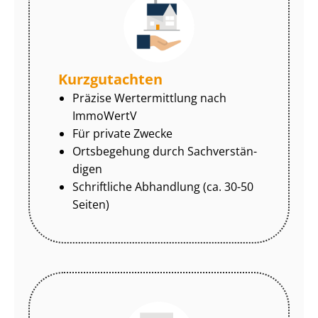
Kurzgutachten
Präzise Wertermittlung nach
ImmoWertV
Für private Zwecke
Ortsbegehung durch Sach­ver­stän­
di­gen
Schriftliche Abhandlung (ca. 30-50
Seiten)