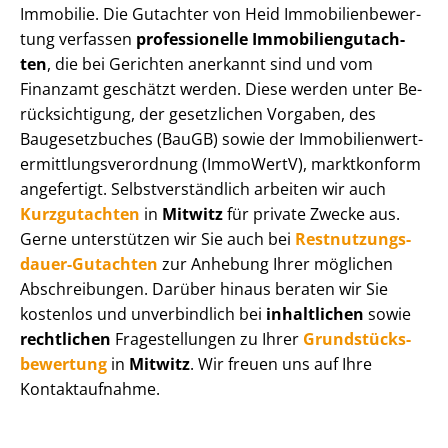
Immobilie. Die Gutachter von Heid Im­mo­bi­li­en­be­wer­
tung verfassen
professionelle Im­mo­bi­li­en­gut­ach­
ten
, die bei Gerichten anerkannt sind und vom
Finanzamt geschätzt werden. Diese werden unter Be­
rück­sich­ti­gung, der gesetzlichen Vorgaben, des
Baugesetzbuches (BauGB) sowie der Im­mo­bi­li­en­wert­
ermitt­lungs­ver­ord­nung (ImmoWertV), marktkonform
angefertigt. Selbst­ver­ständ­lich arbeiten wir auch
Kurzgutachten
in
Mitwitz
für private Zwecke aus.
Gerne unterstützen wir Sie auch bei
Rest­nut­zungs­
dau­er-Gutachten
zur Anhebung Ihrer möglichen
Abschreibungen. Darüber hinaus beraten wir Sie
kostenlos und unverbindlich bei
inhaltlichen
sowie
rechtlichen
Fragestellungen zu Ihrer
Grund­stücks­
be­wer­tung
in
Mitwitz
. Wir freuen uns auf Ihre
Kontaktaufnahme.