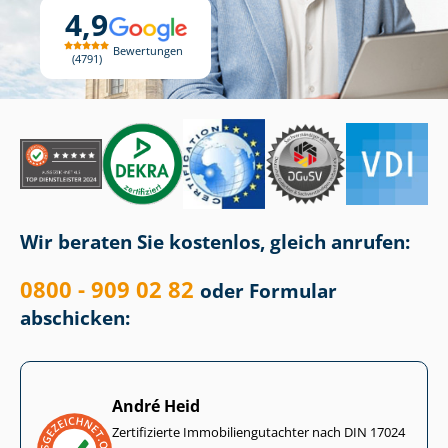
4,9
Bewertungen
4791
Wir beraten Sie kostenlos, gleich anrufen:
0800 - 909 02 82
oder Formular
abschicken:
André Heid
Zertifizierte Im­mo­bi­li­en­gut­ach­ter nach DIN 17024