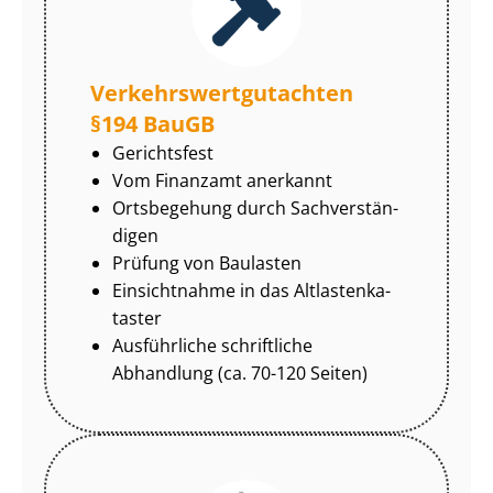
Ver­kehrs­wert­gut­ach­ten
§194 BauGB
Gerichtsfest
Vom Finanzamt anerkannt
Ortsbegehung durch Sach­ver­stän­
di­gen
Prüfung von Baulasten
Einsichtnahme in das Alt­las­ten­ka­
tas­ter
Ausführliche schriftliche
Abhandlung (ca. 70-120 Seiten)