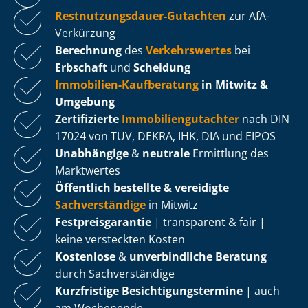
Rest­nut­zungs­dau­er-Gutachten
zur AfA-
Verkürzung
Berechnung
des
Verkehrswertes
bei
Erbschaft
und
Scheidung
Immobilien-Kaufberatung
in Mitwitz &
Umgebung
Zertifizierte
Im­mo­bi­li­en­gut­ach­ter
nach DIN
17024 von TÜV, DEKRA, IHK, DIA und EIPOS
Unabhängige
&
neutrale
Ermittlung des
Marktwertes
Öffentlich bestellte & vereidigte
Sachverständige
in Mitwitz
Fest­preis­ga­ran­tie
| transparent & fair |
keine versteckten Kosten
Kostenlose
&
unverbindliche Beratung
durch Sachverständige
Kurzfristige Be­sich­ti­gungs­ter­mi­ne
| auch
am Wochenende