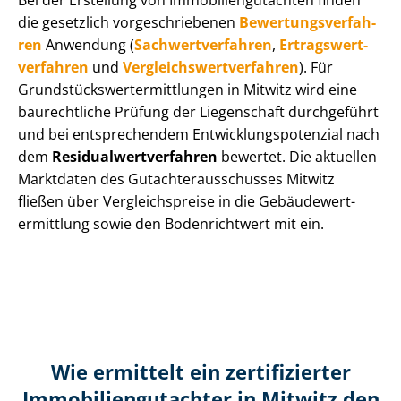
Bei der Erstellung von Im­mo­bi­li­en­gut­ach­ten finden
die gesetzlich vor­ge­schrie­be­nen
Be­wer­tungs­ver­fah­
ren
Anwendung (
Sach­wert­ver­fah­ren
,
Er­trags­wert­
ver­fah­ren
und
Ver­gleichs­wert­ver­fah­ren
). Für
Grund­stücks­wert­ermitt­lun­gen in Mitwitz wird eine
baurechtliche Prüfung der Liegenschaft durchgeführt
und bei entsprechendem Ent­wick­lungs­po­ten­zi­al nach
dem
Re­si­du­al­wert­ver­fah­ren
bewertet. Die aktuellen
Marktdaten des Gut­ach­ter­aus­schus­ses Mitwitz
fließen über Ver­gleichs­prei­se in die Ge­bäu­de­wert­
ermitt­lung sowie den Bodenrichtwert mit ein.
Wie ermittelt ein zertifizierter
Immobilien­gutachter in Mitwitz den