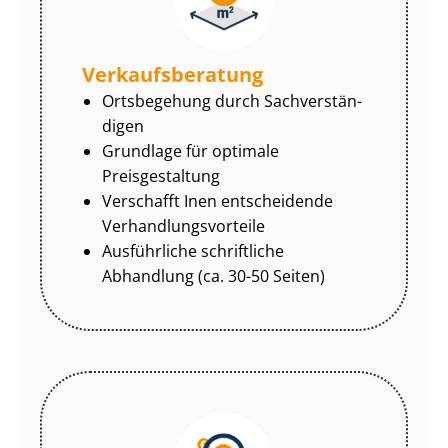
Ver­kaufs­be­ra­tung
Ortsbegehung durch Sach­ver­stän­
di­gen
Grundlage für optimale
Preisgestaltung
Verschafft Inen entscheidende
Ver­hand­lungs­vor­tei­le
Ausführliche schriftliche
Abhandlung (ca. 30-50 Seiten)