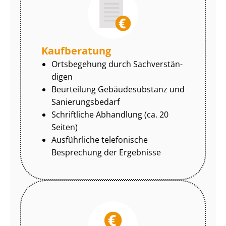
Kaufberatung
Ortsbegehung durch Sach­ver­stän­
di­gen
Beurteilung Gebäudesubstanz und
Sa­nie­rungs­be­darf
Schriftliche Abhandlung (ca. 20
Seiten)
Ausführliche telefonische
Besprechung der Ergebnisse