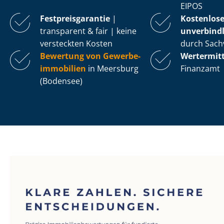
EIPOS
Fest­preis­ga­ran­tie
|
Kostenlos
transparent & fair | keine
unverbindl
versteckten Kosten
durch Sach
Bewertung von Ge­wer­be­
Wertermit
im­mo­bi­li­en
in Meersburg
Finanzamt
(Bodensee)