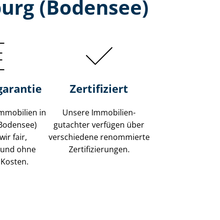
burg (Bodensee)
garantie
Zertifiziert
mmobilien in
Unsere Immobilien­
Bodensee)
gutachter verfügen über
ir fair,
verschiedene renommierte
 und ohne
Zer­ti­fi­zie­run­gen.
 Kosten.