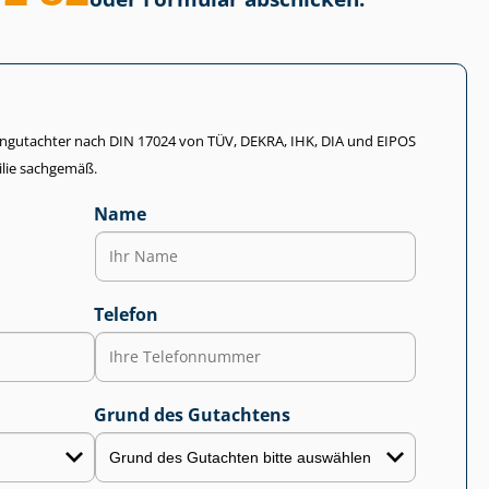
li­en­gut­ach­ter nach DIN 17024 von TÜV, DEKRA, IHK, DIA und EIPOS
lie sachgemäß.
Name
Telefon
Grund des Gutachtens