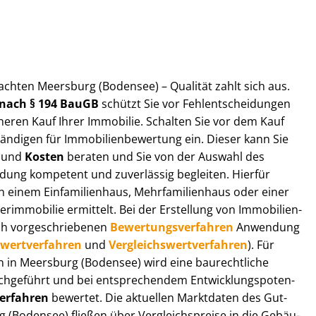
ut­ach­ten Meersburg (Bodensee) – Qualität zahlt sich aus.
n nach § 194 BauGB
schützt Sie vor Fehl­ent­schei­dun­gen
heren Kauf Ihrer Immobilie. Schalten Sie vor dem Kauf
­di­gen für Im­mo­bi­li­en­be­wer­tung ein. Dieser kann Sie
und
Kosten
beraten und Sie von der Auswahl des
ei­dung kompetent und zuverlässig begleiten. Hierfür
einem Einfamilienhaus, Mehr­fa­mi­li­en­haus oder einer
derimmobilie ermittelt. Bei der Erstellung von Im­mo­bi­li­en­
ch vor­ge­schrie­be­nen
Be­wer­tungs­ver­fah­ren
Anwendung
­wert­ver­fah­ren
und
Ver­gleichs­wert­ver­fah­ren
). Für
gen in Meersburg (Bodensee) wird eine baurechtliche
chgeführt und bei entsprechendem Ent­wick­lungs­po­ten­
ver­fah­ren
bewertet. Die aktuellen Marktdaten des Gut­
 (Bodensee) fließen über Ver­gleichs­prei­se in die Ge­bäu­