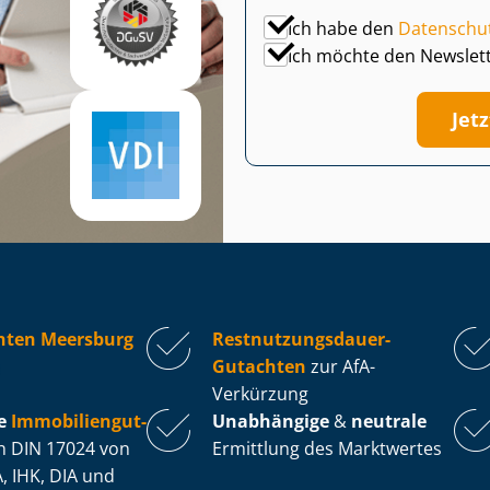
Ich habe den
Datenschu
Ich möchte den Newslet
Jet
hten Meersburg
Rest­nut­zungs­dau­er-
Gutachten
zur AfA-
Verkürzung
e
Im­mo­bi­li­en­gut­
Unabhängige
&
neutrale
 DIN 17024 von
Ermittlung des Marktwertes
, IHK, DIA und