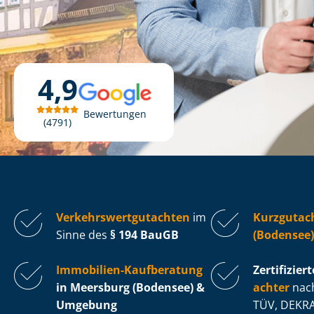
4,9
Bewertungen
4791
Ver­kehrs­wert­gut­ach­ten
im
Kurzgutac
Sinne des
§ 194 BauGB
(Bodensee)
Immobilien-Kaufberatung
Zertifiziert
in Meersburg (Bodensee) &
ach­ter
nach
Umgebung
TÜV, DEKRA