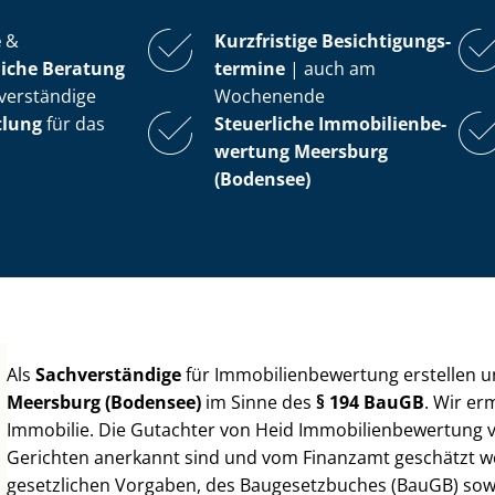
e
&
Kurzfristige Be­sich­ti­gungs­
iche Beratung
ter­mi­ne
| auch am
verständige
Wochenende
tlung
für das
Steuerliche Im­mo­bi­li­en­be­
wer­tung
Meersburg
(Bodensee)
Als
Sachverständige
für Im­mo­bi­li­en­be­wer­tung erstellen
Meersburg (Bodensee)
im Sinne des
§ 194 BauGB
. Wir er
Immobilie. Die Gutachter von Heid Im­mo­bi­li­en­be­wer­tung
Gerichten anerkannt sind und vom Finanzamt geschätzt werd
gesetzlichen Vorgaben, des Baugesetzbuches (BauGB) sowie de