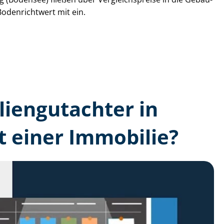
Bodenrichtwert mit ein.
lien­gutachter in
 einer Immobilie?