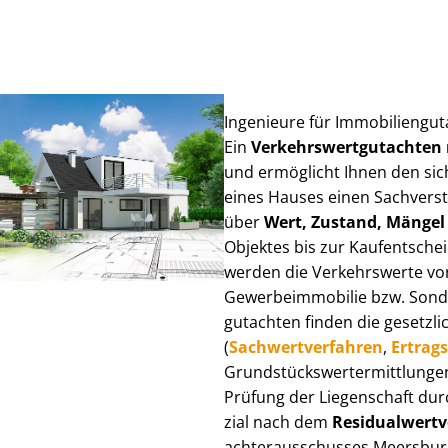
Ingenieure für Im­mo­bi­li­en­g
Ein
Ver­kehrs­wert­gut­ach­te
und ermöglicht Ihnen den sic
eines Hauses einen Sach­ver­stän
über
Wert, Zustand, Mängel
Objektes bis zur Kauf­ent­sch
werden die Verkehrswerte von 
Ge­wer­be­im­mo­bi­lie bzw. Son
gut­ach­ten finden die gesetzli
(
Sach­wert­ver­fah­ren
,
Er­trags
Grund­stücks­wert­ermitt­lun­
Prüfung der Liegenschaft dur
zi­al nach dem
Re­si­du­al­wert­
ach­ter­aus­schus­ses Meersburg