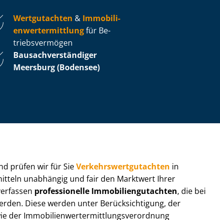
Wertgutachten
&
Im­mo­bi­li­
en­wert­ermitt­lung
für Be­
triebs­ver­mö­gen
Bau­sach­ver­stän­di­ger
Meersburg (Bodensee)
 und prüfen wir für Sie
Ver­kehrs­wert­gut­ach­ten
in
mitteln unabhängig und fair den Marktwert Ihrer
 verfassen
professionelle Im­mo­bi­li­en­gut­ach­ten
, die bei
en. Diese werden unter Be­rück­sich­ti­gung, der
r Im­mo­bi­li­en­wert­ermitt­lungs­ver­ord­nung