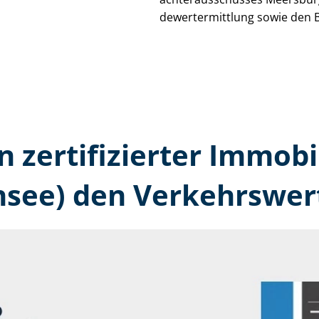
de­wert­ermitt­lung sowie den 
n zertifizierter Immobi
see) den Verkehrswert