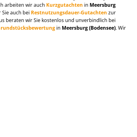
ch arbeiten wir auch
Kurzgutachten
in
Meersburg
r Sie auch bei
Rest­nut­zungs­dau­er-Gutachten
zur
 beraten wir Sie kostenlos und unverbindlich bei
rund­stücks­be­wer­tung
in
Meersburg (Bodensee)
. Wir