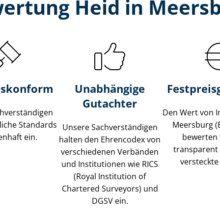
ertung Heid in Meers
s­konform
Unabhängige
Festpreis​
Gutachter
­ver­stän­di­gen
Den Wert von I
liche Standards
Meersburg (
Unsere Sach­ver­stän­di­gen
nhaft ein.
bewerten w
halten den Ehrencodex von
transparent
verschiedenen Verbänden
versteckte
und Institutionen wie RICS
(Royal Institution of
Chartered Surveyors) und
DGSV ein.