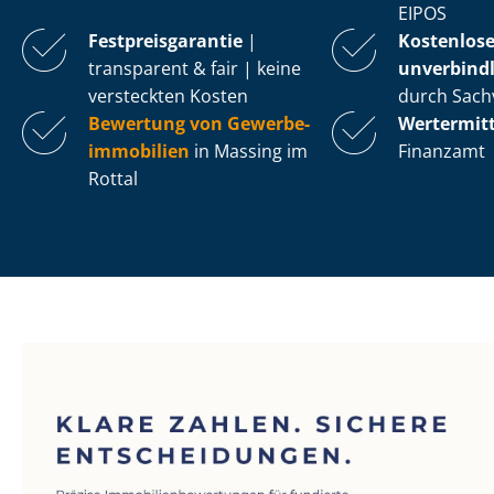
EIPOS
Fest­preis­ga­ran­tie
|
Kostenlos
transparent & fair | keine
unverbindl
versteckten Kosten
durch Sach
Bewertung von Ge­wer­be­
Wertermit
im­mo­bi­li­en
in Massing im
Finanzamt
Rottal