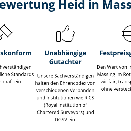
ewertung Heid in Mass
s­konform
Unabhängige
Festpreis​
Gutachter
­ver­stän­di­gen
Den Wert von I
liche Standards
Massing im Rot
Unsere Sach­ver­stän­di­gen
nhaft ein.
wir fair, tran
halten den Ehrencodex von
ohne verstec
verschiedenen Verbänden
und Institutionen wie RICS
(Royal Institution of
Chartered Surveyors) und
DGSV ein.