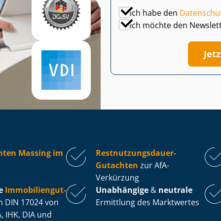
Ich habe den
Datenschu
Ich möchte den Newslet
Jet
hten Massing im
Rest­nut­zungs­dau­er-
Gutachten
zur AfA-
Verkürzung
e
Im­mo­bi­li­en­gut­
Unabhängige
&
neutrale
 DIN 17024 von
Ermittlung des Marktwertes
, IHK, DIA und