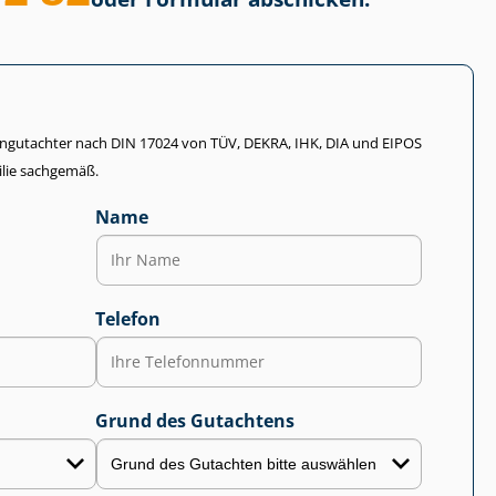
li­en­gut­ach­ter nach DIN 17024 von TÜV, DEKRA, IHK, DIA und EIPOS
lie sachgemäß.
Name
Telefon
Grund des Gutachtens