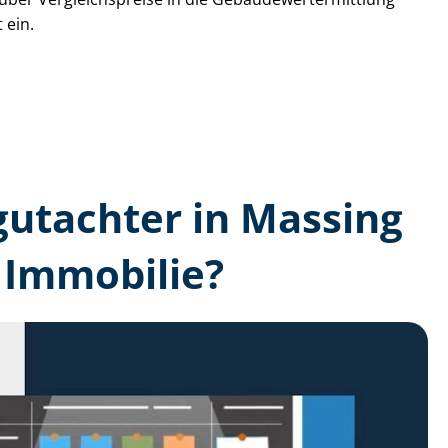
 ein.
­gutachter in Massing
 Immobilie?