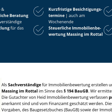
e
&
Kurzfristige Be­sich­ti­gungs­
iche Beratung
ter­mi­ne
| auch am
verständige
Wochenende
tlung
für das
Steuerliche Im­mo­bi­li­en­be­
wer­tung
Massing im Rottal
Als
Sachverständige
für Im­mo­bi­li­en­be­wer­tung erstellen
Massing im Rottal
im Sinne des
§ 194 BauGB
. Wir ermitt
Die Gutachter von Heid Im­mo­bi­li­en­be­wer­tung verfassen
p
anerkannt sind und vom Finanzamt geschätzt werden. Diese 
Vorgaben, des Baugesetzbuches (BauGB) sowie der Im­mo­bi­l