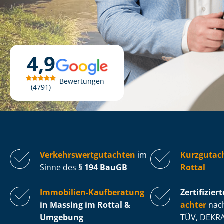
4,9
Bewertungen
4791
Ver­kehrs­wert­gut­ach­ten
im
Kurzgutac
Sinne des
§ 194 BauGB
Rottal
Immobilien-Kaufberatung
Zertifiziert
in Massing im Rottal &
ach­ter
nach
Umgebung
TÜV, DEKRA