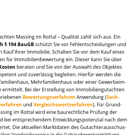
t­ach­ten Massing im Rottal – Qualität zahlt sich aus. Ein
ach § 194 BauGB
schützt Sie vor Fehl­ent­schei­dun­gen und
 Kauf Ihrer Immobilie. Schalten Sie vor dem Kauf eines
n für Im­mo­bi­li­en­be­wer­tung ein. Dieser kann Sie über
Kosten
beraten und Sie von der Auswahl des Objektes
ompetent und zuverlässig begleiten. Hierfür werden die
ilienhaus, Mehr­fa­mi­li­en­haus oder einer Ge­wer­be­im­
rmittelt. Bei der Erstellung von Im­mo­bi­li­en­gut­ach­ten
hrie­be­nen
Be­wer­tungs­ver­fah­ren
Anwendung (
Sach­
ver­fah­ren
und
Ver­gleichs­wert­ver­fah­ren
). Für Grund­
Massing im Rottal wird eine baurechtliche Prüfung der
 bei entsprechendem Ent­wick­lungs­po­ten­zi­al nach dem
tet. Die aktuellen Marktdaten des Gut­ach­ter­aus­schus­
ber Ver­gleichs­prei­se in die Ge­bäu­de­wert­ermitt­lung