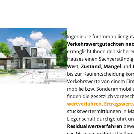
Ingenieure für Im­mo­bi­li­en­gu
Ver­kehrs­wert­gut­ach­ten n
ermöglicht Ihnen den sicheren
Hauses einen Sach­ver­stän­di­ge
Wert, Zustand, Mängel
und
bis zur Kauf­ent­schei­dung k
Verkehrswerte von einem Einfam
mo­bi­lie bzw. Sonderimmobilie e
finden die gesetzlich vor­ge­sc
wert­ver­fah­ren
,
Er­trags­wert­
stücks­wert­ermitt­lun­gen in 
Liegenschaft durchgeführt und
Re­si­du­al­wert­ver­fah­ren
bewer
ses Massing im Rottal fließen ü