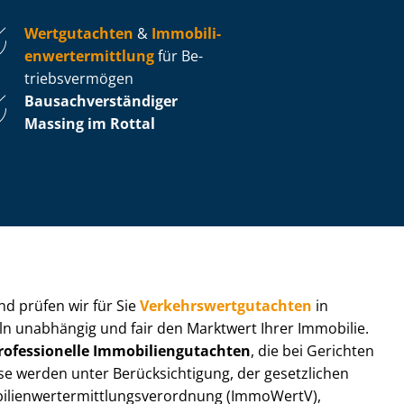
Wertgutachten
&
Im­mo­bi­li­
en­wert­ermitt­lung
für Be­
triebs­ver­mö­gen
Bau­sach­ver­stän­di­ger
Massing im Rottal
 und prüfen wir für Sie
Ver­kehrs­wert­gut­ach­ten
in
eln unabhängig und fair den Marktwert Ihrer Immobilie.
rofessionelle Im­mo­bi­li­en­gut­ach­ten
, die bei Gerichten
werden unter Be­rück­sich­ti­gung, der gesetzlichen
i­en­wert­ermitt­lungs­ver­ord­nung (ImmoWertV),