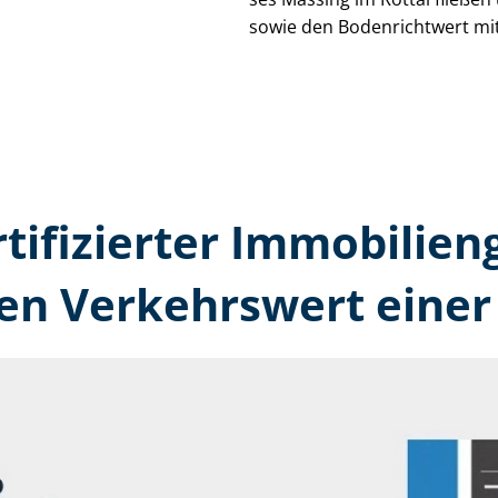
sowie den Bodenrichtwert mit
rtifizierter Immobilien
den Verkehrswert einer