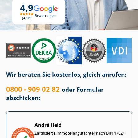
4,9
Bewertungen
4791
Wir beraten Sie kostenlos, gleich anrufen:
0800 - 909 02 82
oder Formular
abschicken:
André Heid
Zertifizierte Im­mo­bi­li­en­gut­ach­ter nach DIN 17024