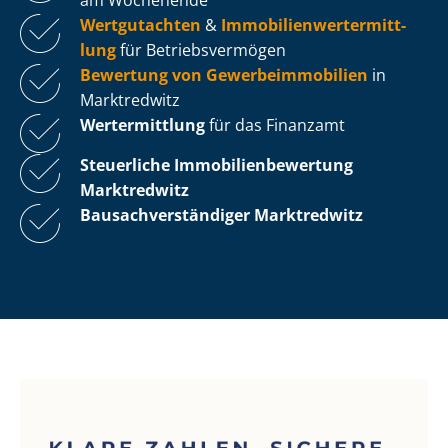
Wertgutachten
&
Im­mo­bi­li­en­wert­ermitt­
lung
für Be­triebs­ver­mö­gen
Bewertung von Ge­wer­be­im­mo­bi­li­en
in
Marktredwitz
Wertermittlung
für das Finanzamt
Steuerliche Im­mo­bi­li­en­be­wer­tung
Marktredwitz
Bau­sach­ver­stän­di­ger Marktredwitz