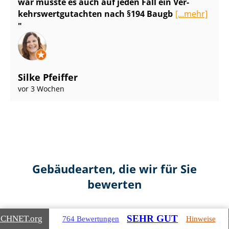
war musste es auch auf jeden Fall ein Ver­
kehrs­wert­gut­ach­ten nach §194 Baugb
[...mehr]
Silke Pfeiffer
vor 3 Wochen
Gebäudearten, die wir für Sie
bewerten
SEHR GUT
ICHNET
.org
764 Bewertungen
Hinweise