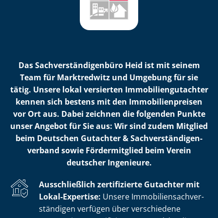
Das Sach­ver­stän­di­gen­bü­ro Heid ist mit seinem
Team für Marktredwitz und Umgebung für sie
tätig. Unsere lokal versierten Im­mo­bi­li­en­gut­ach­ter
kennen sich bestens mit den Im­mo­bi­li­en­prei­sen
vor Ort aus. Dabei zeichnen die folgenden Punkte
unser Angebot für Sie aus: Wir sind zudem Mitglied
beim Deutschen Gutachter & Sach­ver­stän­di­gen­
ver­band sowie Fördermitglied beim Verein
deutscher Ingenieure.
Ausschließlich zertifizierte Gutachter mit
Lokal-Expertise:
Unsere Im­mo­bi­li­en­sach­ver­
stän­di­gen verfügen über verschiedene