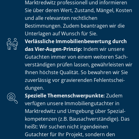
Marktredwitz professionell und informieren
Sie über deren Wert, Zustand, Mängel, Kosten
und alle relevanten rechtlichen
Bestimmungen. Zudem beantragen wir die
Unterlagen auf Wunsch für Sie.
Verlässliche Im­mo­bi­li­en­be­wer­tung durch
das Vier-Augen-Prinzip:
Indem wir unsere
Gutachten immer von einem weiteren Sach­
ver­stän­di­gen prüfen lassen, gewährleisten wir
Ihnen höchste Qualität. So bewahren wir Sie
zuverlässig vor gravierenden Fehl­ent­schei­
dun­gen.
Spezielle The­men­schwer­punk­te:
Zudem
verfügen unsere Im­mo­bi­li­en­gut­ach­ter in
Marktredwitz und Umgebung über Spe­zi­al­
kom­pe­ten­zen (z.B. Bau­sach­ver­stän­di­ge). Das
heißt: Wir suchen nicht irgendeinen
Gutachter für Ihr Projekt, sondern den