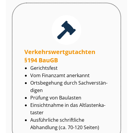
Ver­kehrs­wert­gut­ach­ten
§194 BauGB
Gerichtsfest
Vom Finanzamt anerkannt
Ortsbegehung durch Sach­ver­stän­
di­gen
Prüfung von Baulasten
Einsichtnahme in das Alt­las­ten­ka­
tas­ter
Ausführliche schriftliche
Abhandlung (ca. 70-120 Seiten)