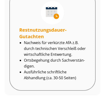
Rest­nut­zungs­dau­er-
Gutachten
Nachweis für verkürzte AfA z.B.
durch technischen Verschleiß oder
wirtschaftliche Entwertung.
Ortsbegehung durch Sach­ver­stän­
di­gen.
Ausführliche schriftliche
Abhandlung (ca. 30-50 Seiten)