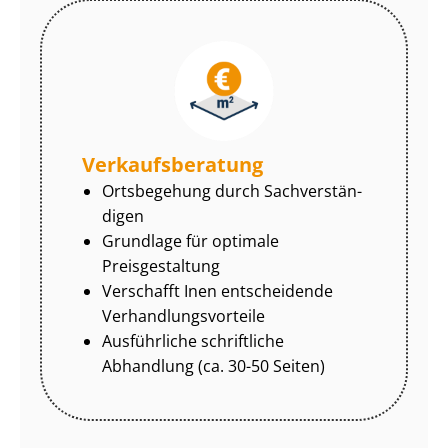
Ver­kaufs­be­ra­tung
Ortsbegehung durch Sach­ver­stän­
di­gen
Grundlage für optimale
Preisgestaltung
Verschafft Inen entscheidende
Ver­hand­lungs­vor­tei­le
Ausführliche schriftliche
Abhandlung (ca. 30-50 Seiten)