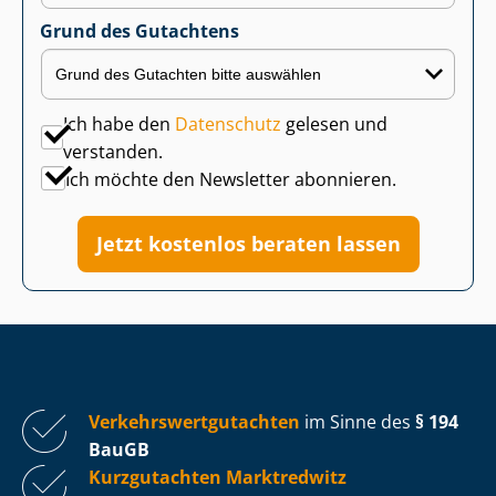
Grund des Gutachtens
Ich habe den
Datenschutz
gelesen und
verstanden.
Ich möchte den Newsletter abonnieren.
Jetzt kostenlos beraten lassen
Ver­kehrs­wert­gut­ach­ten
im Sinne des
§ 194
BauGB
Kurzgutachten Marktredwitz