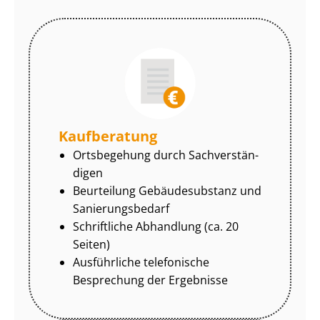
Kaufberatung
Ortsbegehung durch Sach­ver­stän­
di­gen
Beurteilung Gebäudesubstanz und
Sa­nie­rungs­be­darf
Schriftliche Abhandlung (ca. 20
Seiten)
Ausführliche telefonische
Besprechung der Ergebnisse