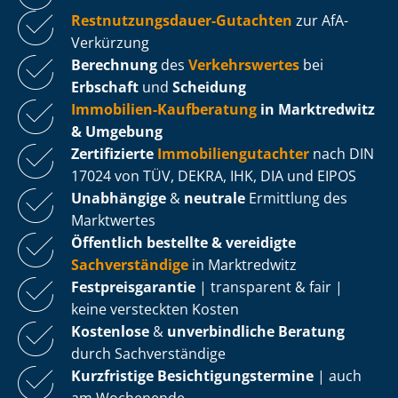
Rest­nut­zungs­dau­er-Gutachten
zur AfA-
Verkürzung
Berechnung
des
Verkehrswertes
bei
Erbschaft
und
Scheidung
Immobilien-Kaufberatung
in Marktredwitz
& Umgebung
Zertifizierte
Im­mo­bi­li­en­gut­ach­ter
nach DIN
17024 von TÜV, DEKRA, IHK, DIA und EIPOS
Unabhängige
&
neutrale
Ermittlung des
Marktwertes
Öffentlich bestellte & vereidigte
Sachverständige
in Marktredwitz
Fest­preis­ga­ran­tie
| transparent & fair |
keine versteckten Kosten
Kostenlose
&
unverbindliche Beratung
durch Sachverständige
Kurzfristige Be­sich­ti­gungs­ter­mi­ne
| auch
am Wochenende