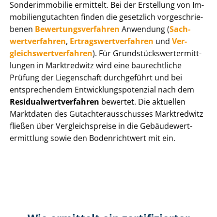
Sonderimmobilie ermittelt. Bei der Erstellung von Im­
mo­bi­li­en­gut­ach­ten finden die gesetzlich vor­ge­schrie­
be­nen
Be­wer­tungs­ver­fah­ren
Anwendung (
Sach­
wert­ver­fah­ren
,
Er­trags­wert­ver­fah­ren
und
Ver­
gleichs­wert­ver­fah­ren
). Für Grund­stücks­wert­ermitt­
lun­gen in Marktredwitz wird eine baurechtliche
Prüfung der Liegenschaft durchgeführt und bei
entsprechendem Ent­wick­lungs­po­ten­zi­al nach dem
Re­si­du­al­wert­ver­fah­ren
bewertet. Die aktuellen
Marktdaten des Gut­ach­ter­aus­schus­ses Marktredwitz
fließen über Ver­gleichs­prei­se in die Ge­bäu­de­wert­
ermitt­lung sowie den Bodenrichtwert mit ein.