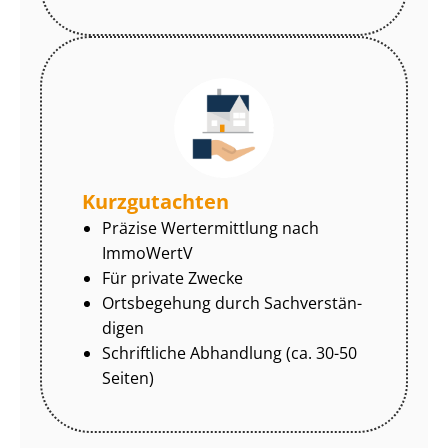
Kurzgutachten
Präzise Wertermittlung nach
ImmoWertV
Für private Zwecke
Ortsbegehung durch Sach­ver­stän­
di­gen
Schriftliche Abhandlung (ca. 30-50
Seiten)