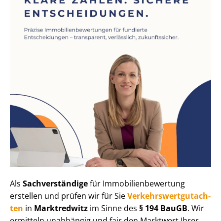
Als
Sachverständige
für Im­mo­bi­li­en­be­wer­tung
erstellen und prüfen wir für Sie
Ver­kehrs­wert­gut­ach­
ten
in
Marktredwitz
im Sinne des
§ 194 BauGB
. Wir
ermitteln unabhängig und fair den Marktwert Ihrer