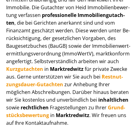
Immobilie. Die Gutachter von Heid Im­mo­bi­li­en­be­wer­
tung verfassen
professionelle Im­mo­bi­li­en­gut­ach­
ten
, die bei Gerichten anerkannt sind und vom
Finanzamt geschätzt werden. Diese werden unter Be­
rück­sich­ti­gung, der gesetzlichen Vorgaben, des
Baugesetzbuches (BauGB) sowie der Im­mo­bi­li­en­wert­
ermitt­lungs­ver­ord­nung (ImmoWertV), marktkonform
angefertigt. Selbst­ver­ständ­lich arbeiten wir auch
Kurzgutachten
in
Marktredwitz
für private Zwecke
aus. Gerne unterstützen wir Sie auch bei
Rest­nut­
zungs­dau­er-Gutachten
zur Anhebung Ihrer
möglichen Abschreibungen. Darüber hinaus beraten
wir Sie kostenlos und unverbindlich bei
inhaltlichen
sowie
rechtlichen
Fragestellungen zu Ihrer
Grund­
stücks­be­wer­tung
in
Marktredwitz
. Wir freuen uns
auf Ihre Kontaktaufnahme.