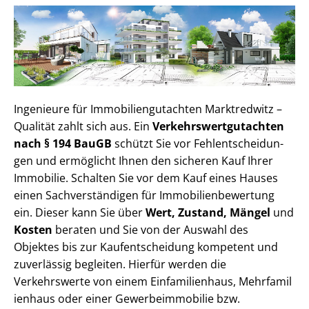
Ingenieure für Im­mo­bi­li­en­gut­ach­ten Marktredwitz –
Qualität zahlt sich aus. Ein
Ver­kehrs­wert­gut­ach­ten
nach § 194 BauGB
schützt Sie vor Fehl­ent­schei­dun­
gen und ermöglicht Ihnen den sicheren Kauf Ihrer
Immobilie. Schalten Sie vor dem Kauf eines Hauses
einen Sach­ver­stän­di­gen für Im­mo­bi­li­en­be­wer­tung
ein. Dieser kann Sie über
Wert, Zustand, Mängel
und
Kosten
beraten und Sie von der Auswahl des
Objektes bis zur Kauf­ent­schei­dung kompetent und
zuverlässig begleiten. Hierfür werden die
Verkehrswerte von einem Einfamilienhaus, Mehr­fa­mi­l
i­en­haus oder einer Ge­wer­be­im­mo­bi­lie bzw.