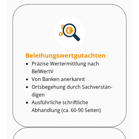
Be­lei­hungs­wert­gut­ach­ten
Präzise Wertermittlung nach
BelWertV
Von Banken anerkannt
Ortsbegehung durch Sach­ver­stän­
di­gen
Ausführliche schriftliche
Abhandlung (ca. 60-90 Seiten)