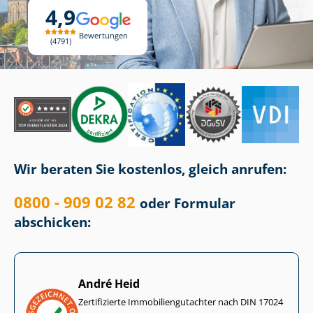
4,9
Bewertungen
4791
Wir beraten Sie kostenlos, gleich anrufen:
0800 - 909 02 82
oder Formular
abschicken:
André Heid
Zertifizierte Im­mo­bi­li­en­gut­ach­ter nach DIN 17024