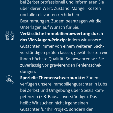
bei Zerbst professionell und informieren Sie
über deren Wert, Zustand, Mängel, Kosten
und alle relevanten rechtlichen
Bestimmungen. Zudem beantragen wir die
Unterlagen auf Wunsch für Sie.
Verlässliche Im­mo­bi­li­en­be­wer­tung durch
das Vier-Augen-Prinzip:
Indem wir unsere
Gutachten immer von einem weiteren Sach­
ver­stän­di­gen prüfen lassen, gewährleisten wir
Ihnen höchste Qualität. So bewahren wir Sie
zuverlässig vor gravierenden Fehl­ent­schei­
dun­gen.
Spezielle The­men­schwer­punk­te:
Zudem
verfügen unsere Im­mo­bi­li­en­gut­ach­ter in Lübs
bei Zerbst und Umgebung über Spe­zi­al­kom­
pe­ten­zen (z.B. Bau­sach­ver­stän­di­ge). Das
heißt: Wir suchen nicht irgendeinen
Gutachter für Ihr Projekt, sondern den