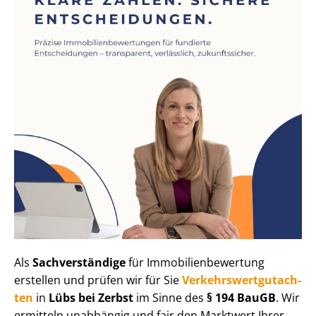
Als
Sachverständige
für Im­mo­bi­li­en­be­wer­tung
erstellen und prüfen wir für Sie
Ver­kehrs­wert­gut­ach­
ten
in
Lübs bei Zerbst
im Sinne des
§ 194 BauGB
. Wir
ermitteln unabhängig und fair den Marktwert Ihrer