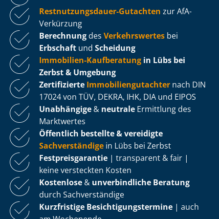
Rest­nut­zungs­dau­er-Gutachten
zur AfA-
Verkürzung
Berechnung
des
Verkehrswertes
bei
Erbschaft
und
Scheidung
Immobilien-Kaufberatung
in Lübs bei
Zerbst & Umgebung
Zertifizierte
Im­mo­bi­li­en­gut­ach­ter
nach DIN
17024 von TÜV, DEKRA, IHK, DIA und EIPOS
Unabhängige
&
neutrale
Ermittlung des
Marktwertes
Öffentlich bestellte & vereidigte
Sachverständige
in Lübs bei Zerbst
Fest­preis­ga­ran­tie
| transparent & fair |
keine versteckten Kosten
Kostenlose
&
unverbindliche Beratung
durch Sachverständige
Kurzfristige Be­sich­ti­gungs­ter­mi­ne
| auch
am Wochenende