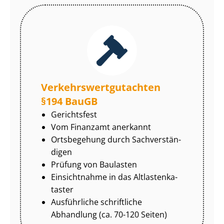
Ver­kehrs­wert­gut­ach­ten
§194 BauGB
Gerichtsfest
Vom Finanzamt anerkannt
Ortsbegehung durch Sach­ver­stän­
di­gen
Prüfung von Baulasten
Einsichtnahme in das Alt­las­ten­ka­
tas­ter
Ausführliche schriftliche
Abhandlung (ca. 70-120 Seiten)