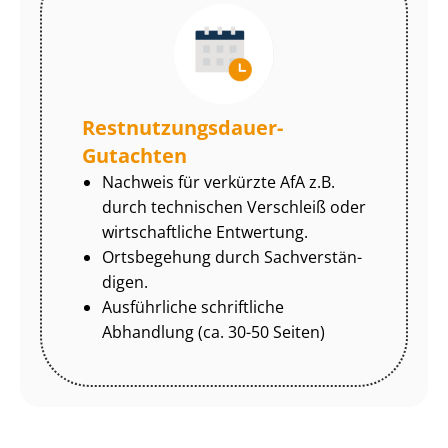
Rest­nut­zungs­dau­er-
Gutachten
Nachweis für verkürzte AfA z.B.
durch technischen Verschleiß oder
wirtschaftliche Entwertung.
Ortsbegehung durch Sach­ver­stän­
di­gen.
Ausführliche schriftliche
Abhandlung (ca. 30-50 Seiten)