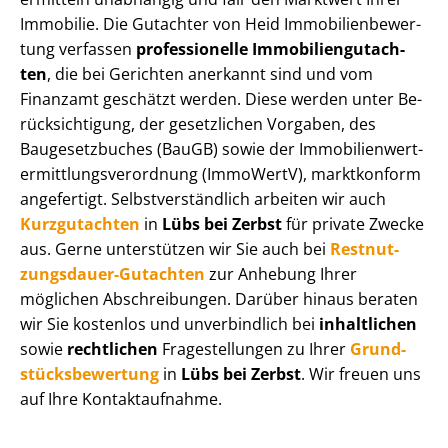
Immobilie. Die Gutachter von Heid Im­mo­bi­li­en­be­wer­
tung verfassen
professionelle Im­mo­bi­li­en­gut­ach­
ten
, die bei Gerichten anerkannt sind und vom
Finanzamt geschätzt werden. Diese werden unter Be­
rück­sich­ti­gung, der gesetzlichen Vorgaben, des
Baugesetzbuches (BauGB) sowie der Im­mo­bi­li­en­wert­
ermitt­lungs­ver­ord­nung (ImmoWertV), marktkonform
angefertigt. Selbst­ver­ständ­lich arbeiten wir auch
Kurzgutachten
in
Lübs bei Zerbst
für private Zwecke
aus. Gerne unterstützen wir Sie auch bei
Rest­nut­
zungs­dau­er-Gutachten
zur Anhebung Ihrer
möglichen Abschreibungen. Darüber hinaus beraten
wir Sie kostenlos und unverbindlich bei
inhaltlichen
sowie
rechtlichen
Fragestellungen zu Ihrer
Grund­
stücks­be­wer­tung
in
Lübs bei Zerbst
. Wir freuen uns
auf Ihre Kontaktaufnahme.