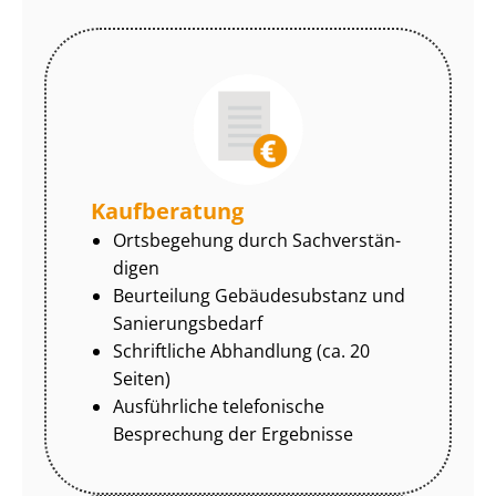
Kaufberatung
Ortsbegehung durch Sach­ver­stän­
di­gen
Beurteilung Gebäudesubstanz und
Sa­nie­rungs­be­darf
Schriftliche Abhandlung (ca. 20
Seiten)
Ausführliche telefonische
Besprechung der Ergebnisse