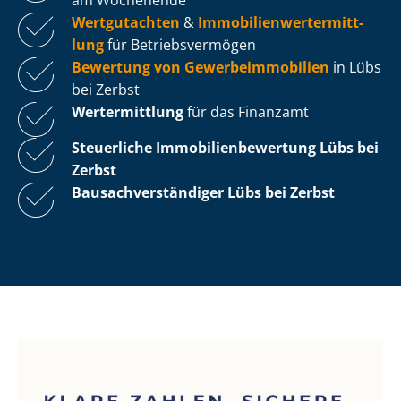
Wertgutachten
&
Im­mo­bi­li­en­wert­ermitt­
lung
für Be­triebs­ver­mö­gen
Bewertung von Ge­wer­be­im­mo­bi­li­en
in Lübs
bei Zerbst
Wertermittlung
für das Finanzamt
Steuerliche Im­mo­bi­li­en­be­wer­tung
Lübs bei
Zerbst
Bau­sach­ver­stän­di­ger Lübs bei Zerbst