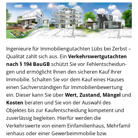
Ingenieure für Im­mo­bi­li­en­gut­ach­ten Lübs bei Zerbst –
Qualität zahlt sich aus. Ein
Ver­kehrs­wert­gut­ach­ten
nach § 194 BauGB
schützt Sie vor Fehl­ent­schei­dun­
gen und ermöglicht Ihnen den sicheren Kauf Ihrer
Immobilie. Schalten Sie vor dem Kauf eines Hauses
einen Sach­ver­stän­di­gen für Im­mo­bi­li­en­be­wer­tung
ein. Dieser kann Sie über
Wert, Zustand, Mängel
und
Kosten
beraten und Sie von der Auswahl des
Objektes bis zur Kauf­ent­schei­dung kompetent und
zuverlässig begleiten. Hierfür werden die
Verkehrswerte von einem Einfamilienhaus, Mehr­fa­mi­l
i­en­haus oder einer Ge­wer­be­im­mo­bi­lie bzw.