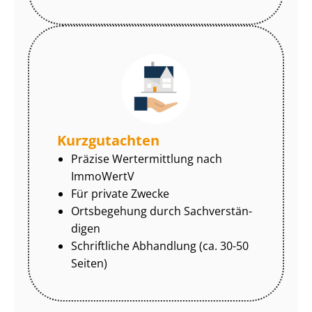
Kurzgutachten
Präzise Wertermittlung nach
ImmoWertV
Für private Zwecke
Ortsbegehung durch Sach­ver­stän­
di­gen
Schriftliche Abhandlung (ca. 30-50
Seiten)