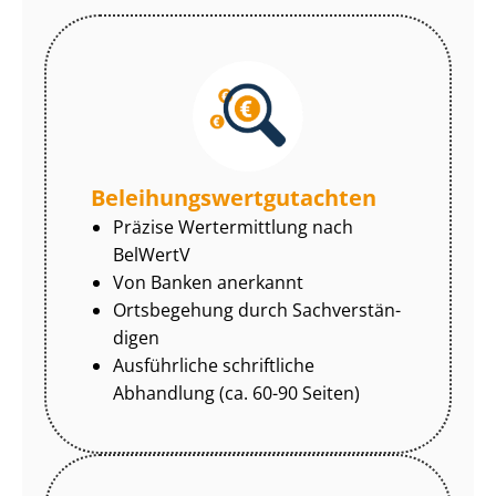
Be­lei­hungs­wert­gut­ach­ten
Präzise Wertermittlung nach
BelWertV
Von Banken anerkannt
Ortsbegehung durch Sach­ver­stän­
di­gen
Ausführliche schriftliche
Abhandlung (ca. 60-90 Seiten)