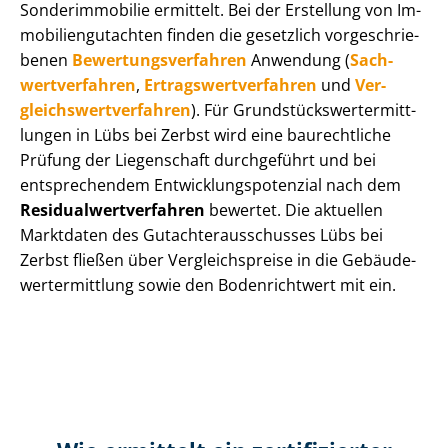
Sonderimmobilie ermittelt. Bei der Erstellung von Im­
mo­bi­li­en­gut­ach­ten finden die gesetzlich vor­ge­schrie­
be­nen
Be­wer­tungs­ver­fah­ren
Anwendung (
Sach­
wert­ver­fah­ren
,
Er­trags­wert­ver­fah­ren
und
Ver­
gleichs­wert­ver­fah­ren
). Für Grund­stücks­wert­ermitt­
lun­gen in Lübs bei Zerbst wird eine baurechtliche
Prüfung der Liegenschaft durchgeführt und bei
entsprechendem Ent­wick­lungs­po­ten­zi­al nach dem
Re­si­du­al­wert­ver­fah­ren
bewertet. Die aktuellen
Marktdaten des Gut­ach­ter­aus­schus­ses Lübs bei
Zerbst fließen über Ver­gleichs­prei­se in die Ge­bäu­de­
wert­ermitt­lung sowie den Bodenrichtwert mit ein.