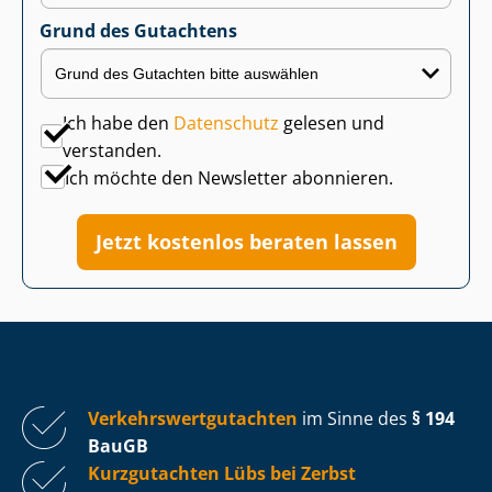
Grund des Gutachtens
Ich habe den
Datenschutz
gelesen und
verstanden.
Ich möchte den Newsletter abonnieren.
Jetzt kostenlos beraten lassen
Ver­kehrs­wert­gut­ach­ten
im Sinne des
§ 194
BauGB
Kurzgutachten Lübs bei Zerbst