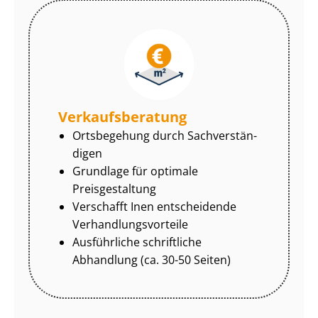
Ver­kaufs­be­ra­tung
Ortsbegehung durch Sach­ver­stän­
di­gen
Grundlage für optimale
Preisgestaltung
Verschafft Inen entscheidende
Ver­hand­lungs­vor­tei­le
Ausführliche schriftliche
Abhandlung (ca. 30-50 Seiten)