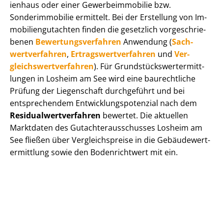
i­en­haus oder einer Ge­wer­be­im­mo­bi­lie bzw.
Sonderimmobilie ermittelt. Bei der Erstellung von Im­
mo­bi­li­en­gut­ach­ten finden die gesetzlich vor­ge­schrie­
be­nen
Be­wer­tungs­ver­fah­ren
Anwendung (
Sach­
wert­ver­fah­ren
,
Er­trags­wert­ver­fah­ren
und
Ver­
gleichs­wert­ver­fah­ren
). Für Grund­stücks­wert­ermitt­
lun­gen in Losheim am See wird eine baurechtliche
Prüfung der Liegenschaft durchgeführt und bei
entsprechendem Ent­wick­lungs­po­ten­zi­al nach dem
Re­si­du­al­wert­ver­fah­ren
bewertet. Die aktuellen
Marktdaten des Gut­ach­ter­aus­schus­ses Losheim am
See fließen über Ver­gleichs­prei­se in die Ge­bäu­de­wert­
ermitt­lung sowie den Bodenrichtwert mit ein.