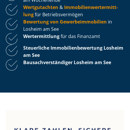
Wertgutachten
&
Im­mo­bi­li­en­wert­ermitt­
lung
für Be­triebs­ver­mö­gen
Bewertung von Ge­wer­be­im­mo­bi­li­en
in
Losheim am See
Wertermittlung
für das Finanzamt
Steuerliche Im­mo­bi­li­en­be­wer­tung
Losheim
am See
Bau­sach­ver­stän­di­ger Losheim am See