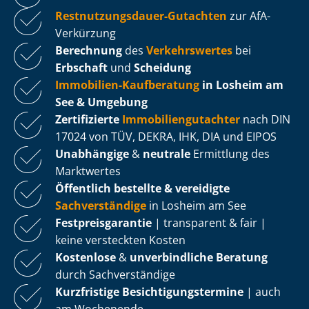
Rest­nut­zungs­dau­er-Gutachten
zur AfA-
Verkürzung
Berechnung
des
Verkehrswertes
bei
Erbschaft
und
Scheidung
Immobilien-Kaufberatung
in Losheim am
See & Umgebung
Zertifizierte
Im­mo­bi­li­en­gut­ach­ter
nach DIN
17024 von TÜV, DEKRA, IHK, DIA und EIPOS
Unabhängige
&
neutrale
Ermittlung des
Marktwertes
Öffentlich bestellte & vereidigte
Sachverständige
in Losheim am See
Fest­preis­ga­ran­tie
| transparent & fair |
keine versteckten Kosten
Kostenlose
&
unverbindliche Beratung
durch Sachverständige
Kurzfristige Be­sich­ti­gungs­ter­mi­ne
| auch
am Wochenende