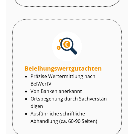
Be­lei­hungs­wert­gut­ach­ten
Präzise Wertermittlung nach
BelWertV
Von Banken anerkannt
Ortsbegehung durch Sach­ver­stän­
di­gen
Ausführliche schriftliche
Abhandlung (ca. 60-90 Seiten)