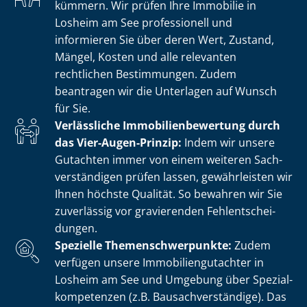
kümmern. Wir prüfen Ihre Immobilie in
Losheim am See professionell und
informieren Sie über deren Wert, Zustand,
Mängel, Kosten und alle relevanten
rechtlichen Bestimmungen. Zudem
beantragen wir die Unterlagen auf Wunsch
für Sie.
Verlässliche Im­mo­bi­li­en­be­wer­tung durch
das Vier-Augen-Prinzip:
Indem wir unsere
Gutachten immer von einem weiteren Sach­
ver­stän­di­gen prüfen lassen, gewährleisten wir
Ihnen höchste Qualität. So bewahren wir Sie
zuverlässig vor gravierenden Fehl­ent­schei­
dun­gen.
Spezielle The­men­schwer­punk­te:
Zudem
verfügen unsere Im­mo­bi­li­en­gut­ach­ter in
Losheim am See und Umgebung über Spe­zi­al­
kom­pe­ten­zen (z.B. Bau­sach­ver­stän­di­ge). Das