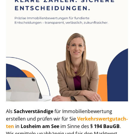
Als
Sachverständige
für Im­mo­bi­li­en­be­wer­tung
erstellen und prüfen wir für Sie
Ver­kehrs­wert­gut­ach­
ten
in
Losheim am See
im Sinne des
§ 194 BauGB
.
Wir ermitteln unabhängig und fair den Marktwert