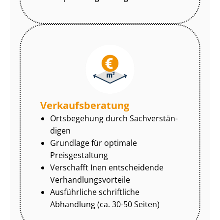
Ver­kaufs­be­ra­tung
Ortsbegehung durch Sach­ver­stän­
di­gen
Grundlage für optimale
Preisgestaltung
Verschafft Inen entscheidende
Ver­hand­lungs­vor­tei­le
Ausführliche schriftliche
Abhandlung (ca. 30-50 Seiten)