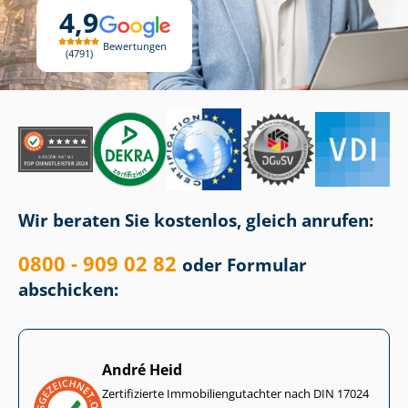
4,9
Bewertungen
4791
Wir beraten Sie kostenlos, gleich anrufen:
0800 - 909 02 82
oder Formular
abschicken:
André Heid
Zertifizierte Im­mo­bi­li­en­gut­ach­ter nach DIN 17024