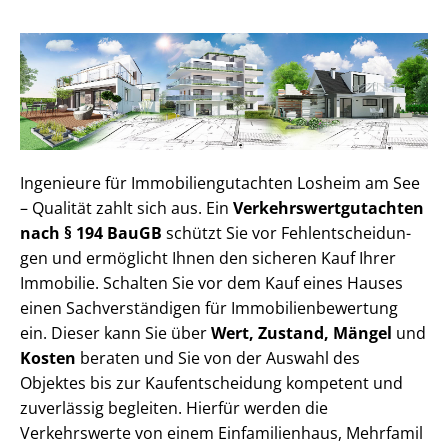
Ingenieure für Im­mo­bi­li­en­gut­ach­ten Losheim am See
– Qualität zahlt sich aus. Ein
Ver­kehrs­wert­gut­ach­ten
nach § 194 BauGB
schützt Sie vor Fehl­ent­schei­dun­
gen und ermöglicht Ihnen den sicheren Kauf Ihrer
Immobilie. Schalten Sie vor dem Kauf eines Hauses
einen Sach­ver­stän­di­gen für Im­mo­bi­li­en­be­wer­tung
ein. Dieser kann Sie über
Wert, Zustand, Mängel
und
Kosten
beraten und Sie von der Auswahl des
Objektes bis zur Kauf­ent­schei­dung kompetent und
zuverlässig begleiten. Hierfür werden die
Verkehrswerte von einem Einfamilienhaus, Mehr­fa­mi­l