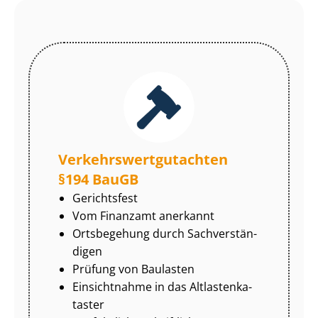
Ver­kehrs­wert­gut­ach­ten
§194 BauGB
Gerichtsfest
Vom Finanzamt anerkannt
Ortsbegehung durch Sach­ver­stän­
di­gen
Prüfung von Baulasten
Einsichtnahme in das Alt­las­ten­ka­
tas­ter