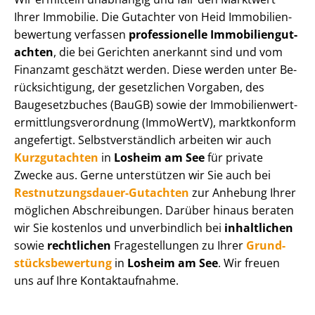
Ihrer Immobilie. Die Gutachter von Heid Im­mo­bi­li­en­
be­wer­tung verfassen
professionelle Im­mo­bi­li­en­gut­
ach­ten
, die bei Gerichten anerkannt sind und vom
Finanzamt geschätzt werden. Diese werden unter Be­
rück­sich­ti­gung, der gesetzlichen Vorgaben, des
Baugesetzbuches (BauGB) sowie der Im­mo­bi­li­en­wert­
ermitt­lungs­ver­ord­nung (ImmoWertV), marktkonform
angefertigt. Selbst­ver­ständ­lich arbeiten wir auch
Kurzgutachten
in
Losheim am See
für private
Zwecke aus. Gerne unterstützen wir Sie auch bei
Rest­nut­zungs­dau­er-Gutachten
zur Anhebung Ihrer
möglichen Abschreibungen. Darüber hinaus beraten
wir Sie kostenlos und unverbindlich bei
inhaltlichen
sowie
rechtlichen
Fragestellungen zu Ihrer
Grund­
stücks­be­wer­tung
in
Losheim am See
. Wir freuen
uns auf Ihre Kontaktaufnahme.