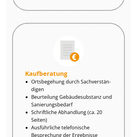
Kaufberatung
Ortsbegehung durch Sach­ver­stän­
di­gen
Beurteilung Gebäudesubstanz und
Sa­nie­rungs­be­darf
Schriftliche Abhandlung (ca. 20
Seiten)
Ausführliche telefonische
Besprechung der Ergebnisse