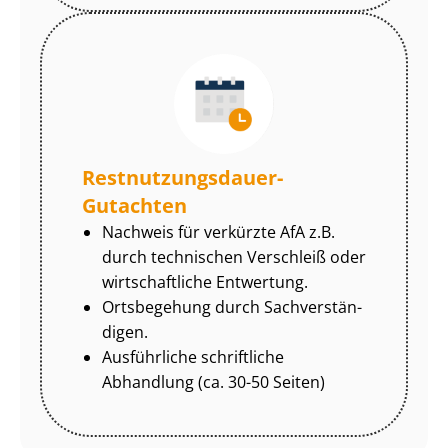
Rest­nut­zungs­dau­er-
Gutachten
Nachweis für verkürzte AfA z.B.
durch technischen Verschleiß oder
wirtschaftliche Entwertung.
Ortsbegehung durch Sach­ver­stän­
di­gen.
Ausführliche schriftliche
Abhandlung (ca. 30-50 Seiten)