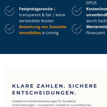
EIPOS
Fest­preis­ga­ran­tie
|
Kostenlos
transparent & fair | keine
unverbindl
versteckten Kosten
durch Sach
Bewertung von Ge­wer­be­
Wertermit
im­mo­bi­li­en
in Lonnig
Finanzamt