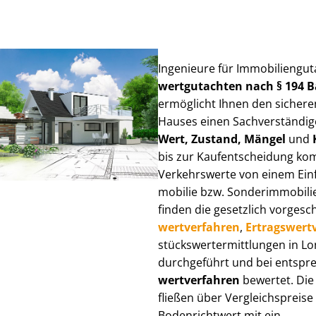
Ingenieure für Im­mo­bi­li­en­gu
wert­gut­ach­ten nach § 194
ermöglicht Ihnen den sicheren
Hauses einen Sach­ver­stän­di­ge
Wert, Zustand, Mängel
und
bis zur Kauf­ent­schei­dung k
Verkehrswerte von einem Einfam
mo­bi­lie bzw. Sonderimmobilie e
finden die gesetzlich vor­ge­sc
wert­ver­fah­ren
,
Er­trags­wert­
stücks­wert­ermitt­lun­gen in 
durchgeführt und bei entsprec
wert­ver­fah­ren
bewertet. Die 
fließen über Ver­gleichs­prei­se
Bodenrichtwert mit ein.