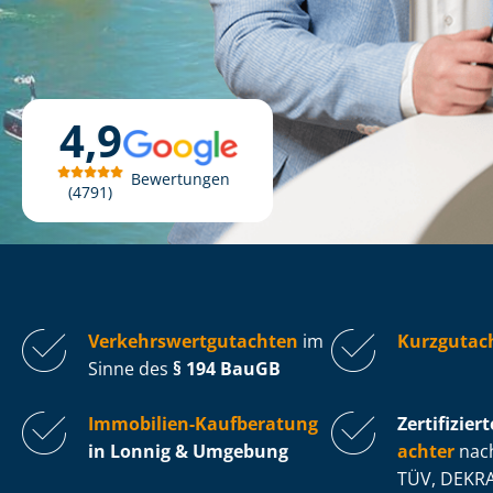
4,9
Bewertungen
4791
Ver­kehrs­wert­gut­ach­ten
im
Kurzgutac
Sinne des
§ 194 BauGB
Immobilien-Kaufberatung
Zertifiziert
in Lonnig & Umgebung
ach­ter
nach
TÜV, DEKRA