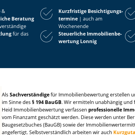
e
&
Kurzfristige Be­sich­ti­gungs­
iche Beratung
ter­mi­ne
| auch am
verständige
Wochenende
tlung
für das
Steuerliche Im­mo­bi­li­en­be­
wer­tung
Lonnig
Als
Sachverständige
für Im­mo­bi­li­en­be­wer­tung erstellen
im Sinne des
§ 194 BauGB
. Wir ermitteln unabhängig und 
Heid Im­mo­bi­li­en­be­wer­tung verfassen
professionelle Im­mo­
vom Finanzamt geschätzt werden. Diese werden unter Be­rüc
Baugesetzbuches (BauGB) sowie der Im­mo­bi­li­en­wert­ermi
angefertigt. Selbst­ver­ständ­lich arbeiten wir auch
Kurzgut