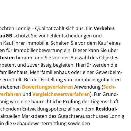
t­ach­ten Lonnig – Qualität zahlt sich aus. Ein
Ver­kehrs­
 BauGB
schützt Sie vor Fehl­ent­schei­dun­gen und
 Kauf Ihrer Immobilie. Schalten Sie vor dem Kauf eines
n für Im­mo­bi­li­en­be­wer­tung ein. Dieser kann Sie über
Kosten
beraten und Sie von der Auswahl des Objektes
ompetent und zuverlässig begleiten. Hierfür werden die
ilienhaus, Mehr­fa­mi­li­en­haus oder einer Ge­wer­be­im­
rmittelt. Bei der Erstellung von Im­mo­bi­li­en­gut­ach­ten
hrie­be­nen
Be­wer­tungs­ver­fah­ren
Anwendung (
Sach­
ver­fah­ren
und
Ver­gleichs­wert­ver­fah­ren
). Für Grund­
Lonnig wird eine baurechtliche Prüfung der Liegenschaft
hendem Ent­wick­lungs­po­ten­zi­al nach dem
Re­si­du­al­
aktuellen Marktdaten des Gut­ach­ter­aus­schus­ses Lonnig
 in die Ge­bäu­de­wert­ermitt­lung sowie den