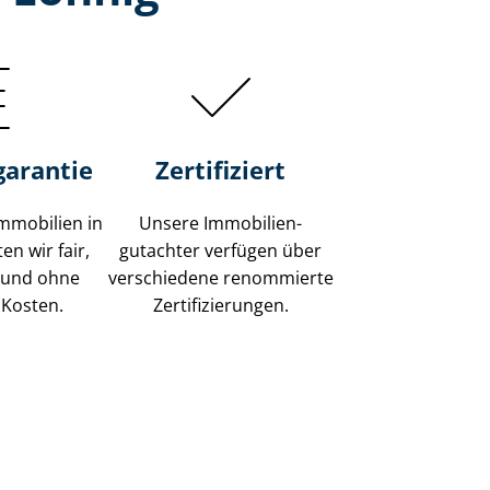
garantie
Zertifiziert
mmobilien in
Unsere Immobilien­
en wir fair,
gutachter verfügen über
 und ohne
verschiedene renommierte
 Kosten.
Zer­ti­fi­zie­run­gen.