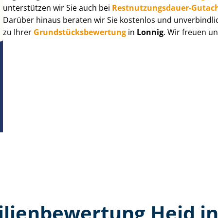
unterstützen wir Sie auch bei
Rest­nut­zungs­dau­er-Gutac
Darüber hinaus beraten wir Sie kostenlos und unverbindli
zu Ihrer
Grund­stücks­be­wer­tung
in
Lonnig
. Wir freuen u
lien­bewertung Heid in