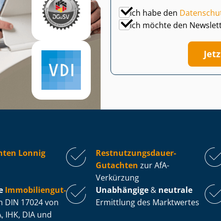
Ich habe den
Datenschu
Ich möchte den Newslet
Jet
hten Lonnig
Rest­nut­zungs­dau­er-
Gutachten
zur AfA-
Verkürzung
e
Im­mo­bi­li­en­gut­
Unabhängige
&
neutrale
 DIN 17024 von
Ermittlung des Marktwertes
, IHK, DIA und