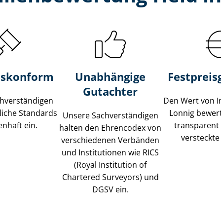
s­konform
Unabhängige
Festpreis​
Gutachter
­ver­stän­di­gen
Den Wert von I
liche Standards
Lonnig bewert
Unsere Sach­ver­stän­di­gen
nhaft ein.
transparent
halten den Ehrencodex von
versteckte
verschiedenen Verbänden
und Institutionen wie RICS
(Royal Institution of
Chartered Surveyors) und
DGSV ein.