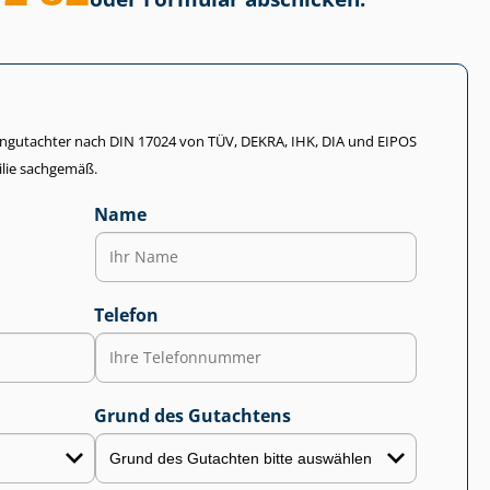
li­en­gut­ach­ter nach DIN 17024 von TÜV, DEKRA, IHK, DIA und EIPOS
lie sachgemäß.
Name
Telefon
Grund des Gutachtens