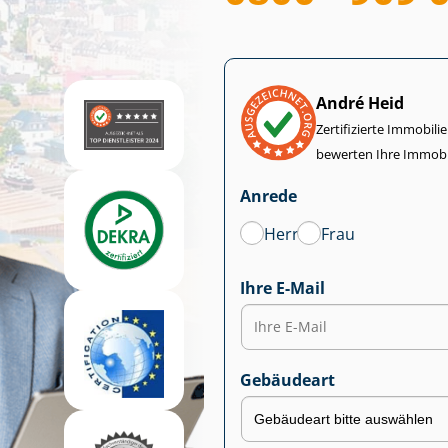
André Heid
Zertifizierte Im­mo­bi­
bewerten Ihre Immobi
Anrede
Herr
Frau
Ihre E-Mail
Gebäudeart