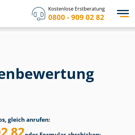
Kostenlose Erstberatung
0800 - 909 02 82
en­bewertung
s, gleich anrufen:
02 82
oder Formular abschicken: