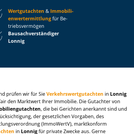
Wertgutachten
&
Im­mo­bi­li­
en­wert­ermitt­lung
für Be­
triebs­ver­mö­gen
Bau­sach­ver­stän­di­ger
Lonnig
 und prüfen wir für Sie
Ver­kehrs­wert­gut­ach­ten
in
Lonnig
fair den Marktwert Ihrer Immobilie. Die Gutachter von
bi­li­en­gut­ach­ten
, die bei Gerichten anerkannt sind und
k­sich­ti­gung, der gesetzlichen Vorgaben, des
tt­lungs­ver­ord­nung (ImmoWertV), marktkonform
achten
in
Lonnig
für private Zwecke aus. Gerne