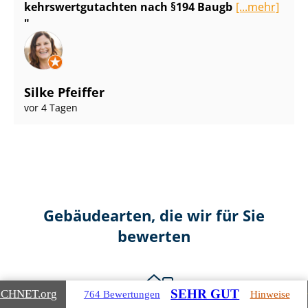
kehrs­wert­gut­ach­ten nach §194 Baugb
[...mehr]
Silke Pfeiffer
vor 4 Tagen
Gebäudearten, die wir für Sie
bewerten
SEHR GUT
ICHNET
.org
764 Bewertungen
Hinweise