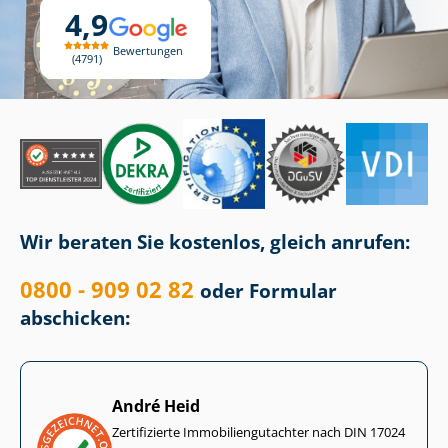
4,9
Bewertungen
4791
Wir beraten Sie kostenlos, gleich anrufen:
0800 - 909 02 82
oder Formular
abschicken:
André Heid
Zertifizierte Im­mo­bi­li­en­gut­ach­ter nach DIN 17024