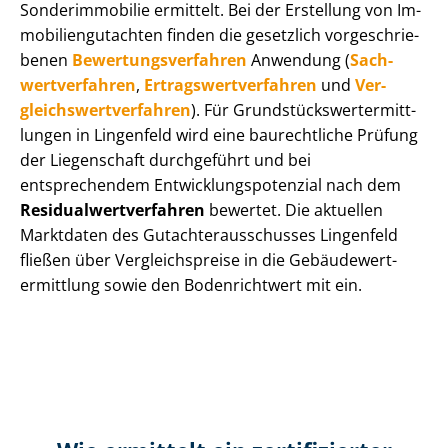
Sonderimmobilie ermittelt. Bei der Erstellung von Im­
mo­bi­li­en­gut­ach­ten finden die gesetzlich vor­ge­schrie­
be­nen
Be­wer­tungs­ver­fah­ren
Anwendung (
Sach­
wert­ver­fah­ren
,
Er­trags­wert­ver­fah­ren
und
Ver­
gleichs­wert­ver­fah­ren
). Für Grund­stücks­wert­ermitt­
lun­gen in Lingenfeld wird eine baurechtliche Prüfung
der Liegenschaft durchgeführt und bei
entsprechendem Ent­wick­lungs­po­ten­zi­al nach dem
Re­si­du­al­wert­ver­fah­ren
bewertet. Die aktuellen
Marktdaten des Gut­ach­ter­aus­schus­ses Lingenfeld
fließen über Ver­gleichs­prei­se in die Ge­bäu­de­wert­
ermitt­lung sowie den Bodenrichtwert mit ein.