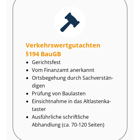
Ver­kehrs­wert­gut­ach­ten
§194 BauGB
Gerichtsfest
Vom Finanzamt anerkannt
Ortsbegehung durch Sach­ver­stän­
di­gen
Prüfung von Baulasten
Einsichtnahme in das Alt­las­ten­ka­
tas­ter
Ausführliche schriftliche
Abhandlung (ca. 70-120 Seiten)