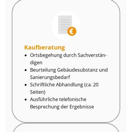
Kaufberatung
Ortsbegehung durch Sach­ver­stän­
di­gen
Beurteilung Gebäudesubstanz und
Sa­nie­rungs­be­darf
Schriftliche Abhandlung (ca. 20
Seiten)
Ausführliche telefonische
Besprechung der Ergebnisse