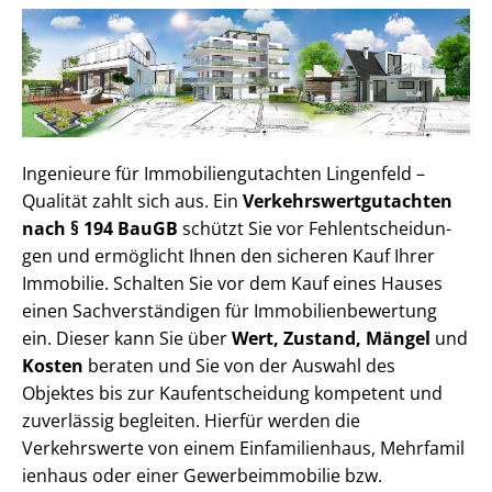
Ingenieure für Im­mo­bi­li­en­gut­ach­ten Lingenfeld –
Qualität zahlt sich aus. Ein
Ver­kehrs­wert­gut­ach­ten
nach § 194 BauGB
schützt Sie vor Fehl­ent­schei­dun­
gen und ermöglicht Ihnen den sicheren Kauf Ihrer
Immobilie. Schalten Sie vor dem Kauf eines Hauses
einen Sach­ver­stän­di­gen für Im­mo­bi­li­en­be­wer­tung
ein. Dieser kann Sie über
Wert, Zustand, Mängel
und
Kosten
beraten und Sie von der Auswahl des
Objektes bis zur Kauf­ent­schei­dung kompetent und
zuverlässig begleiten. Hierfür werden die
Verkehrswerte von einem Einfamilienhaus, Mehr­fa­mi­l
i­en­haus oder einer Ge­wer­be­im­mo­bi­lie bzw.