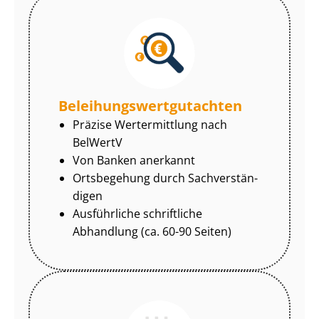
Be­lei­hungs­wert­gut­ach­ten
Präzise Wertermittlung nach
BelWertV
Von Banken anerkannt
Ortsbegehung durch Sach­ver­stän­
di­gen
Ausführliche schriftliche
Abhandlung (ca. 60-90 Seiten)