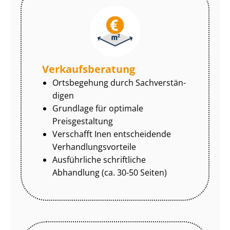
Ver­kaufs­be­ra­tung
Ortsbegehung durch Sach­ver­stän­
di­gen
Grundlage für optimale
Preisgestaltung
Verschafft Inen entscheidende
Ver­hand­lungs­vor­tei­le
Ausführliche schriftliche
Abhandlung (ca. 30-50 Seiten)