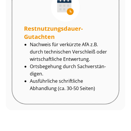
Rest­nut­zungs­dau­er-
Gutachten
Nachweis für verkürzte AfA z.B.
durch technischen Verschleiß oder
wirtschaftliche Entwertung.
Ortsbegehung durch Sach­ver­stän­
di­gen.
Ausführliche schriftliche
Abhandlung (ca. 30-50 Seiten)