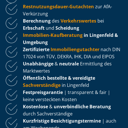
Rest­nut­zungs­dau­er-Gutachten
zur AfA-
Verkürzung
Berechnung
des
Verkehrswertes
bei
Erbschaft
und
Scheidung
Immobilien-Kaufberatung
in Lingenfeld &
Umgebung
Zertifizierte
Im­mo­bi­li­en­gut­ach­ter
nach DIN
17024 von TÜV, DEKRA, IHK, DIA und EIPOS
Unabhängige
&
neutrale
Ermittlung des
Marktwertes
Öffentlich bestellte & vereidigte
Sachverständige
in Lingenfeld
Fest­preis­ga­ran­tie
| transparent & fair |
keine versteckten Kosten
Kostenlose
&
unverbindliche Beratung
durch Sachverständige
Kurzfristige Be­sich­ti­gungs­ter­mi­ne
| auch
am Wochenende