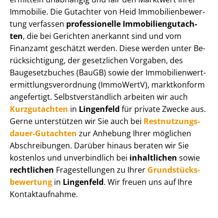
Immobilie. Die Gutachter von Heid Im­mo­bi­li­en­be­wer­
tung verfassen
professionelle Im­mo­bi­li­en­gut­ach­
ten
, die bei Gerichten anerkannt sind und vom
Finanzamt geschätzt werden. Diese werden unter Be­
rück­sich­ti­gung, der gesetzlichen Vorgaben, des
Baugesetzbuches (BauGB) sowie der Im­mo­bi­li­en­wert­
ermitt­lungs­ver­ord­nung (ImmoWertV), marktkonform
angefertigt. Selbst­ver­ständ­lich arbeiten wir auch
Kurzgutachten
in
Lingenfeld
für private Zwecke aus.
Gerne unterstützen wir Sie auch bei
Rest­nut­zungs­
dau­er-Gutachten
zur Anhebung Ihrer möglichen
Abschreibungen. Darüber hinaus beraten wir Sie
kostenlos und unverbindlich bei
inhaltlichen
sowie
rechtlichen
Fragestellungen zu Ihrer
Grund­stücks­
be­wer­tung
in
Lingenfeld
. Wir freuen uns auf Ihre
Kontaktaufnahme.