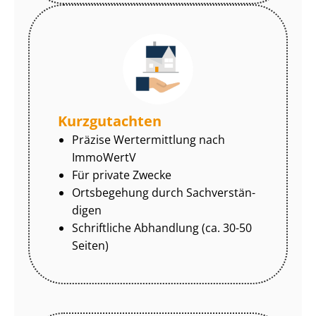
Kurzgutachten
Präzise Wertermittlung nach
ImmoWertV
Für private Zwecke
Ortsbegehung durch Sach­ver­stän­
di­gen
Schriftliche Abhandlung (ca. 30-50
Seiten)