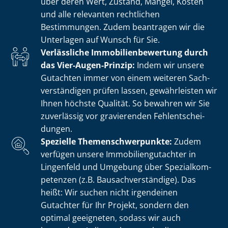
über deren Wert, Zustand, Mängel, Kosten
und alle relevanten rechtlichen
Bestimmungen. Zudem beantragen wir die
Unterlagen auf Wunsch für Sie.
Verlässliche Im­mo­bi­li­en­be­wer­tung durch
das Vier-Augen-Prinzip:
Indem wir unsere
Gutachten immer von einem weiteren Sach­
ver­stän­di­gen prüfen lassen, gewährleisten wir
Ihnen höchste Qualität. So bewahren wir Sie
zuverlässig vor gravierenden Fehl­ent­schei­
dun­gen.
Spezielle The­men­schwer­punk­te:
Zudem
verfügen unsere Im­mo­bi­li­en­gut­ach­ter in
Lingenfeld und Umgebung über Spe­zi­al­kom­
pe­ten­zen (z.B. Bau­sach­ver­stän­di­ge). Das
heißt: Wir suchen nicht irgendeinen
Gutachter für Ihr Projekt, sondern den
optimal geeigneten, sodass wir auch