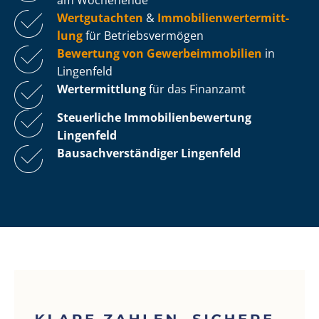
Wertgutachten
&
Im­mo­bi­li­en­wert­ermitt­
lung
für Be­triebs­ver­mö­gen
Bewertung von Ge­wer­be­im­mo­bi­li­en
in
Lingenfeld
Wertermittlung
für das Finanzamt
Steuerliche Im­mo­bi­li­en­be­wer­tung
Lingenfeld
Bau­sach­ver­stän­di­ger Lingenfeld