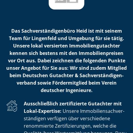
Das Sach­ver­stän­di­gen­bü­ro Heid ist mit seinem
Team für Lingenfeld und Umgebung für sie tätig.
Unsere lokal versierten Im­mo­bi­li­en­gut­ach­ter
kennen sich bestens mit den Im­mo­bi­li­en­prei­sen
vor Ort aus. Dabei zeichnen die folgenden Punkte
unser Angebot für Sie aus: Wir sind zudem Mitglied
beim Deutschen Gutachter & Sach­ver­stän­di­gen­
ver­band sowie Fördermitglied beim Verein
deutscher Ingenieure.
Ausschließlich zertifizierte Gutachter mit
Lokal-Expertise:
Unsere Im­mo­bi­li­en­sach­ver­
stän­di­gen verfügen über verschiedene
renommierte Zer­ti­fi­zie­run­gen, welche die