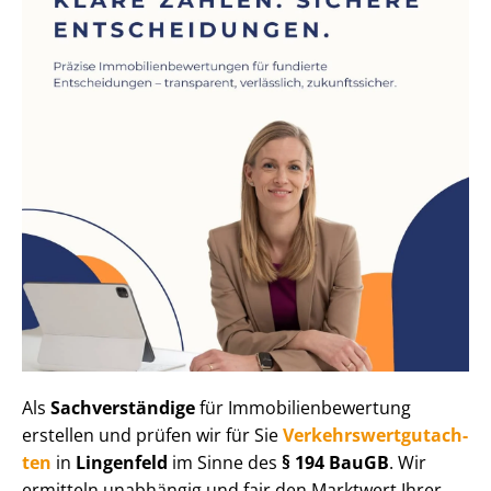
Als
Sachverständige
für Im­mo­bi­li­en­be­wer­tung
erstellen und prüfen wir für Sie
Ver­kehrs­wert­gut­ach­
ten
in
Lingenfeld
im Sinne des
§ 194 BauGB
. Wir
ermitteln unabhängig und fair den Marktwert Ihrer