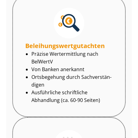
Be­lei­hungs­wert­gut­ach­ten
Präzise Wertermittlung nach
BelWertV
Von Banken anerkannt
Ortsbegehung durch Sach­ver­stän­
di­gen
Ausführliche schriftliche
Abhandlung (ca. 60-90 Seiten)