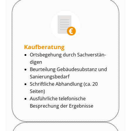
Kaufberatung
Ortsbegehung durch Sach­ver­stän­
di­gen
Beurteilung Gebäudesubstanz und
Sa­nie­rungs­be­darf
Schriftliche Abhandlung (ca. 20
Seiten)
Ausführliche telefonische
Besprechung der Ergebnisse