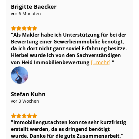
Brigitte Baecker
vor 6 Monaten
Als Makler habe ich Unterstützung für bei der
Bewertung einer Ge­wer­be­im­mo­bi­lie benötigt,
da ich dort nicht ganz soviel Erfahrung besitze.
Hierbei wurde ich von den Sach­ver­stän­di­gen
von Heid Im­mo­bi­li­en­be­wer­tung
[...mehr]
Stefan Kuhn
vor 3 Wochen
Im­mo­bi­li­en­gut­ach­ten konnte sehr kurzfristig
erstellt werden, da es dringend benötigt
wurde. Danke für die gute Zusammenarbeit.