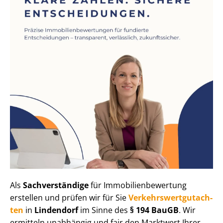
Als
Sachverständige
für Im­mo­bi­li­en­be­wer­tung
erstellen und prüfen wir für Sie
Ver­kehrs­wert­gut­ach­
ten
in
Lindendorf
im Sinne des
§ 194 BauGB
. Wir
ermitteln unabhängig und fair den Marktwert Ihrer