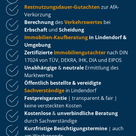
Rest­nut­zungs­dau­er-Gutachten
zur AfA-
Verkürzung
Berechnung
des
Verkehrswertes
bei
Erbschaft
und
Scheidung
Immobilien-Kaufberatung
in Lindendorf &
Umgebung
Zertifizierte
Im­mo­bi­li­en­gut­ach­ter
nach DIN
17024 von TÜV, DEKRA, IHK, DIA und EIPOS
Unabhängige
&
neutrale
Ermittlung des
Marktwertes
Öffentlich bestellte & vereidigte
Sachverständige
in Lindendorf
Fest­preis­ga­ran­tie
| transparent & fair |
keine versteckten Kosten
Kostenlose
&
unverbindliche Beratung
durch Sachverständige
Kurzfristige Be­sich­ti­gungs­ter­mi­ne
| auch
am Wochenende