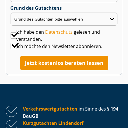
Grund des Gutachtens
Ich habe den
Datenschutz
gelesen und
verstanden.
Ich möchte den Newsletter abonnieren.
Jetzt kostenlos beraten lassen
Ver­kehrs­wert­gut­ach­ten
im Sinne des
§ 194
BauGB
Kurzgutachten Lindendorf