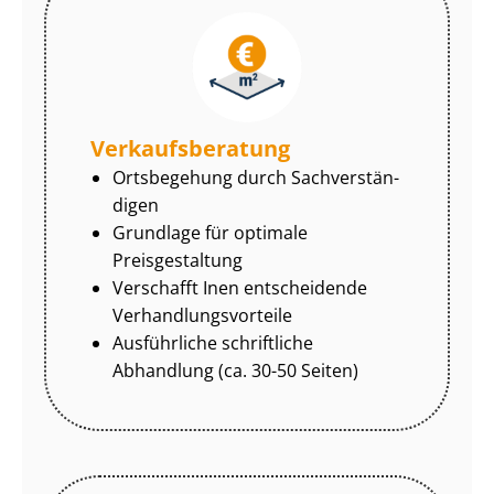
Ver­kaufs­be­ra­tung
Ortsbegehung durch Sach­ver­stän­
di­gen
Grundlage für optimale
Preisgestaltung
Verschafft Inen entscheidende
Ver­hand­lungs­vor­tei­le
Ausführliche schriftliche
Abhandlung (ca. 30-50 Seiten)