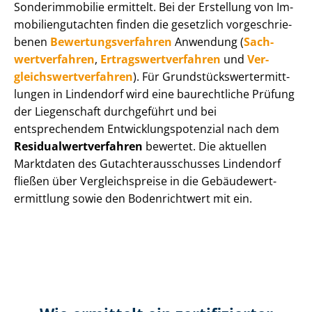
Sonderimmobilie ermittelt. Bei der Erstellung von Im­
mo­bi­li­en­gut­ach­ten finden die gesetzlich vor­ge­schrie­
be­nen
Be­wer­tungs­ver­fah­ren
Anwendung (
Sach­
wert­ver­fah­ren
,
Er­trags­wert­ver­fah­ren
und
Ver­
gleichs­wert­ver­fah­ren
). Für Grund­stücks­wert­ermitt­
lun­gen in Lindendorf wird eine baurechtliche Prüfung
der Liegenschaft durchgeführt und bei
entsprechendem Ent­wick­lungs­po­ten­zi­al nach dem
Re­si­du­al­wert­ver­fah­ren
bewertet. Die aktuellen
Marktdaten des Gut­ach­ter­aus­schus­ses Lindendorf
fließen über Ver­gleichs­prei­se in die Ge­bäu­de­wert­
ermitt­lung sowie den Bodenrichtwert mit ein.