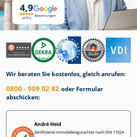
4,9
Bewertungen
4791
Wir beraten Sie kostenlos, gleich anrufen:
0800 - 909 02 82
oder Formular
abschicken:
André Heid
Zertifizierte Im­mo­bi­li­en­gut­ach­ter nach DIN 17024