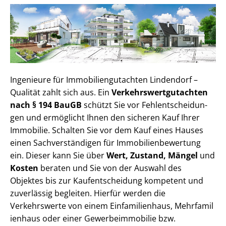
Ingenieure für Im­mo­bi­li­en­gut­ach­ten Lindendorf –
Qualität zahlt sich aus. Ein
Ver­kehrs­wert­gut­ach­ten
nach § 194 BauGB
schützt Sie vor Fehl­ent­schei­dun­
gen und ermöglicht Ihnen den sicheren Kauf Ihrer
Immobilie. Schalten Sie vor dem Kauf eines Hauses
einen Sach­ver­stän­di­gen für Im­mo­bi­li­en­be­wer­tung
ein. Dieser kann Sie über
Wert, Zustand, Mängel
und
Kosten
beraten und Sie von der Auswahl des
Objektes bis zur Kauf­ent­schei­dung kompetent und
zuverlässig begleiten. Hierfür werden die
Verkehrswerte von einem Einfamilienhaus, Mehr­fa­mi­l
i­en­haus oder einer Ge­wer­be­im­mo­bi­lie bzw.