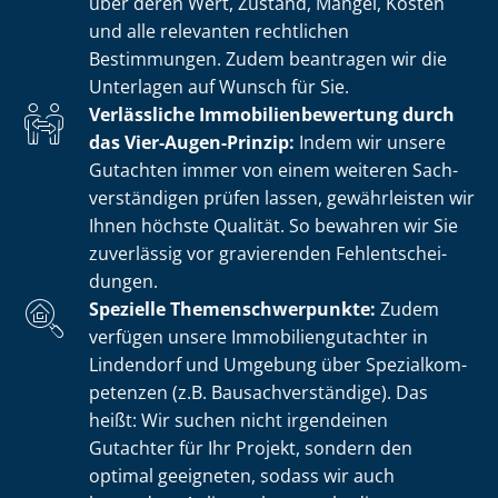
über deren Wert, Zustand, Mängel, Kosten
und alle relevanten rechtlichen
Bestimmungen. Zudem beantragen wir die
Unterlagen auf Wunsch für Sie.
Verlässliche Im­mo­bi­li­en­be­wer­tung durch
das Vier-Augen-Prinzip:
Indem wir unsere
Gutachten immer von einem weiteren Sach­
ver­stän­di­gen prüfen lassen, gewährleisten wir
Ihnen höchste Qualität. So bewahren wir Sie
zuverlässig vor gravierenden Fehl­ent­schei­
dun­gen.
Spezielle The­men­schwer­punk­te:
Zudem
verfügen unsere Im­mo­bi­li­en­gut­ach­ter in
Lindendorf und Umgebung über Spe­zi­al­kom­
pe­ten­zen (z.B. Bau­sach­ver­stän­di­ge). Das
heißt: Wir suchen nicht irgendeinen
Gutachter für Ihr Projekt, sondern den
optimal geeigneten, sodass wir auch