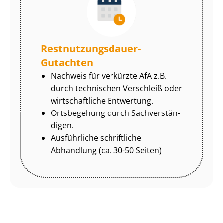
Rest­nut­zungs­dau­er-
Gutachten
Nachweis für verkürzte AfA z.B.
durch technischen Verschleiß oder
wirtschaftliche Entwertung.
Ortsbegehung durch Sach­ver­stän­
di­gen.
Ausführliche schriftliche
Abhandlung (ca. 30-50 Seiten)