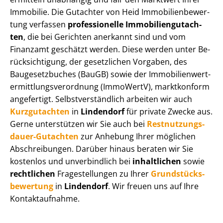
Immobilie. Die Gutachter von Heid Im­mo­bi­li­en­be­wer­
tung verfassen
professionelle Im­mo­bi­li­en­gut­ach­
ten
, die bei Gerichten anerkannt sind und vom
Finanzamt geschätzt werden. Diese werden unter Be­
rück­sich­ti­gung, der gesetzlichen Vorgaben, des
Baugesetzbuches (BauGB) sowie der Im­mo­bi­li­en­wert­
ermitt­lungs­ver­ord­nung (ImmoWertV), marktkonform
angefertigt. Selbst­ver­ständ­lich arbeiten wir auch
Kurzgutachten
in
Lindendorf
für private Zwecke aus.
Gerne unterstützen wir Sie auch bei
Rest­nut­zungs­
dau­er-Gutachten
zur Anhebung Ihrer möglichen
Abschreibungen. Darüber hinaus beraten wir Sie
kostenlos und unverbindlich bei
inhaltlichen
sowie
rechtlichen
Fragestellungen zu Ihrer
Grund­stücks­
be­wer­tung
in
Lindendorf
. Wir freuen uns auf Ihre
Kontaktaufnahme.