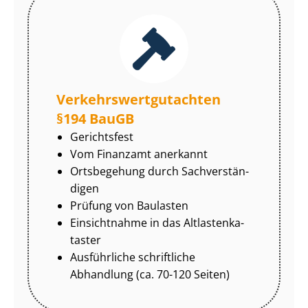
Ver­kehrs­wert­gut­ach­ten
§194 BauGB
Gerichtsfest
Vom Finanzamt anerkannt
Ortsbegehung durch Sach­ver­stän­
di­gen
Prüfung von Baulasten
Einsichtnahme in das Alt­las­ten­ka­
tas­ter
Ausführliche schriftliche
Abhandlung (ca. 70-120 Seiten)