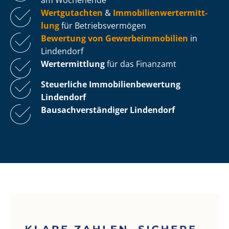
Wertgutachten
&
Im­mo­bi­li­en­wert­ermitt­
lung
für Be­triebs­ver­mö­gen
Bewertung von Ge­wer­be­im­mo­bi­li­en
in
Lindendorf
Wertermittlung
für das Finanzamt
Steuerliche Im­mo­bi­li­en­be­wer­tung
Lindendorf
Bau­sach­ver­stän­di­ger Lindendorf