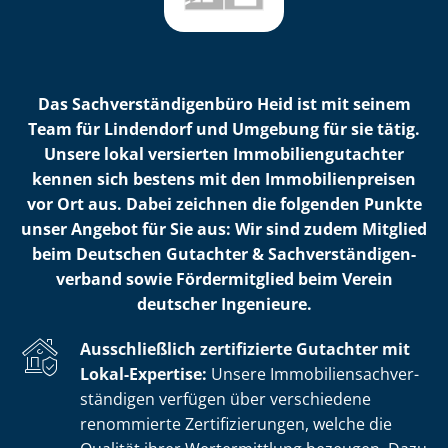
Das Sach­ver­stän­di­gen­bü­ro Heid ist mit seinem
Team für Lindendorf und Umgebung für sie tätig.
Unsere lokal versierten Im­mo­bi­li­en­gut­ach­ter
kennen sich bestens mit den Im­mo­bi­li­en­prei­sen
vor Ort aus. Dabei zeichnen die folgenden Punkte
unser Angebot für Sie aus: Wir sind zudem Mitglied
beim Deutschen Gutachter & Sach­ver­stän­di­gen­
ver­band sowie Fördermitglied beim Verein
deutscher Ingenieure.
Ausschließlich zertifizierte Gutachter mit
Lokal-Expertise:
Unsere Im­mo­bi­li­en­sach­ver­
stän­di­gen verfügen über verschiedene
renommierte Zer­ti­fi­zie­run­gen, welche die