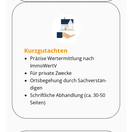
Kurzgutachten
Präzise Wertermittlung nach
ImmoWertV
Für private Zwecke
Ortsbegehung durch Sach­ver­stän­
di­gen
Schriftliche Abhandlung (ca. 30-50
Seiten)