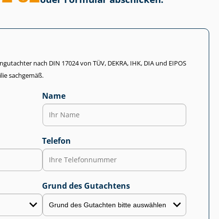
li­en­gut­ach­ter nach DIN 17024 von TÜV, DEKRA, IHK, DIA und EIPOS
lie sachgemäß.
Name
Telefon
Grund des Gutachtens