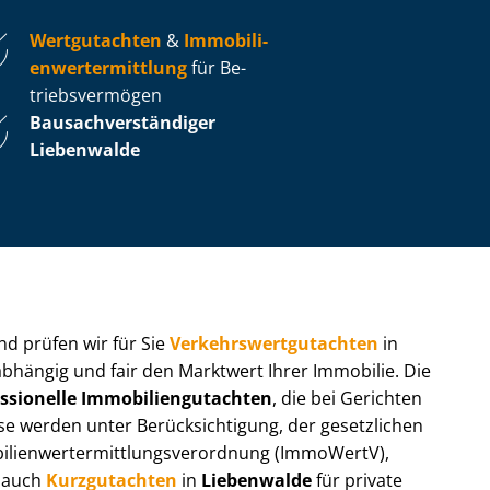
Wertgutachten
&
Im­mo­bi­li­
en­wert­ermitt­lung
für Be­
triebs­ver­mö­gen
Bau­sach­ver­stän­di­ger
Liebenwalde
 und prüfen wir für Sie
Ver­kehrs­wert­gut­ach­ten
in
abhängig und fair den Marktwert Ihrer Immobilie. Die
ssionelle Im­mo­bi­li­en­gut­ach­ten
, die bei Gerichten
werden unter Be­rück­sich­ti­gung, der gesetzlichen
i­en­wert­ermitt­lungs­ver­ord­nung (ImmoWertV),
r auch
Kurzgutachten
in
Liebenwalde
für private