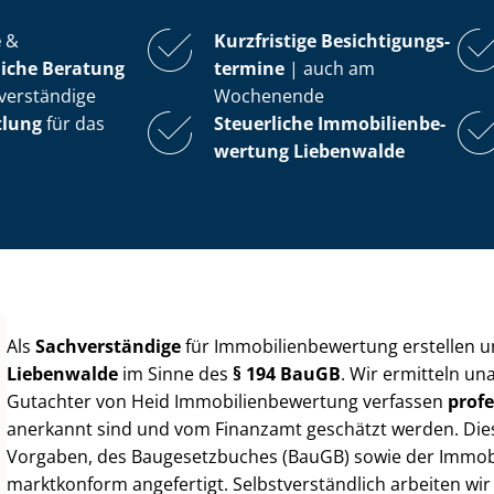
e
&
Kurzfristige Be­sich­ti­gungs­
iche Beratung
ter­mi­ne
| auch am
verständige
Wochenende
tlung
für das
Steuerliche Im­mo­bi­li­en­be­
wer­tung
Liebenwalde
Als
Sachverständige
für Im­mo­bi­li­en­be­wer­tung erstellen
Liebenwalde
im Sinne des
§ 194 BauGB
. Wir ermitteln un
Gutachter von Heid Im­mo­bi­li­en­be­wer­tung verfassen
profe
anerkannt sind und vom Finanzamt geschätzt werden. Diese 
Vorgaben, des Baugesetzbuches (BauGB) sowie der Im­mo­bi­l
marktkonform angefertigt. Selbst­ver­ständ­lich arbeiten wi