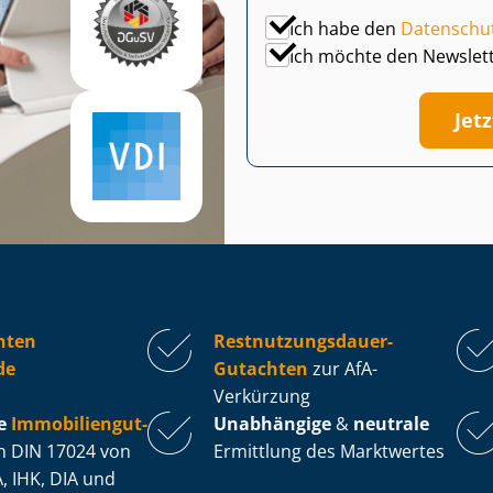
Ich habe den
Datenschu
Ich möchte den Newslet
Jet
hten
Rest­nut­zungs­dau­er-
de
Gutachten
zur AfA-
Verkürzung
e
Im­mo­bi­li­en­gut­
Unabhängige
&
neutrale
 DIN 17024 von
Ermittlung des Marktwertes
, IHK, DIA und