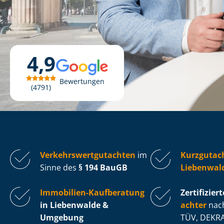
4,9
Bewertungen
4791
Ver­kehrs­wert­gut­ach­ten
im
Kurzgutac
Sinne des
§ 194 BauGB
Liebenwal
Immobilien-Kaufberatung
Zertifiziert
in Liebenwalde &
ach­ter
nach
Umgebung
TÜV, DEKRA