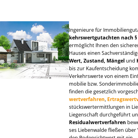
Ingenieure für Im­mo­bi­li­en­gu
kehrs­wert­gut­ach­ten nach 
ermöglicht Ihnen den sicheren
Hauses einen Sach­ver­stän­di­ge
Wert, Zustand, Mängel
und
bis zur Kauf­ent­schei­dung k
Verkehrswerte von einem Einfam
mo­bi­lie bzw. Sonderimmobilie e
finden die gesetzlich vor­ge­sc
wert­ver­fah­ren
,
Er­trags­wert­
stücks­wert­ermitt­lun­gen in 
Liegenschaft durchgeführt und
Re­si­du­al­wert­ver­fah­ren
bewer
ses Liebenwalde fließen über Ve
den Bodenrichtwert mit ein.