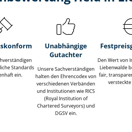
s­konform
Unabhängige
Festpreis​
Gutachter
­ver­stän­di­gen
Den Wert von I
liche Standards
Liebenwalde b
Unsere Sach­ver­stän­di­gen
nhaft ein.
fair, transpar
halten den Ehrencodex von
versteckte
verschiedenen Verbänden
und Institutionen wie RICS
(Royal Institution of
Chartered Surveyors) und
DGSV ein.