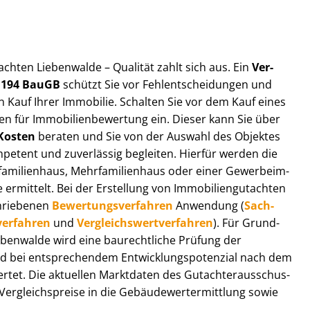
t­ach­ten Liebenwalde – Qualität zahlt sich aus. Ein
Ver­
§ 194 BauGB
schützt Sie vor Fehl­ent­schei­dun­gen und
 Kauf Ihrer Immobilie. Schalten Sie vor dem Kauf eines
n für Im­mo­bi­li­en­be­wer­tung ein. Dieser kann Sie über
Kosten
beraten und Sie von der Auswahl des Objektes
ompetent und zuverlässig begleiten. Hierfür werden die
ilienhaus, Mehr­fa­mi­li­en­haus oder einer Ge­wer­be­im­
rmittelt. Bei der Erstellung von Im­mo­bi­li­en­gut­ach­ten
hrie­be­nen
Be­wer­tungs­ver­fah­ren
Anwendung (
Sach­
ver­fah­ren
und
Ver­gleichs­wert­ver­fah­ren
). Für Grund­
Liebenwalde wird eine baurechtliche Prüfung der
 bei entsprechendem Ent­wick­lungs­po­ten­zi­al nach dem
tet. Die aktuellen Marktdaten des Gut­ach­ter­aus­schus­
r­gleichs­prei­se in die Ge­bäu­de­wert­ermitt­lung sowie