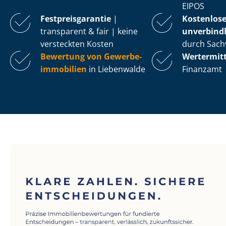
EIPOS
Fest­preis­ga­ran­tie
|
Kostenlos
transparent & fair | keine
unverbindl
versteckten Kosten
durch Sach
Bewertung von Ge­wer­be­
Wertermit
im­mo­bi­li­en
in Liebenwalde
Finanzamt