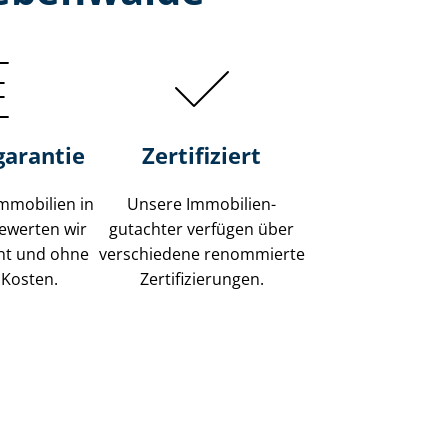
garantie
Zertifiziert
mmobilien in
Unsere Immobilien­
ewerten wir
gutachter verfügen über
ent und ohne
verschiedene renommierte
 Kosten.
Zer­ti­fi­zie­run­gen.