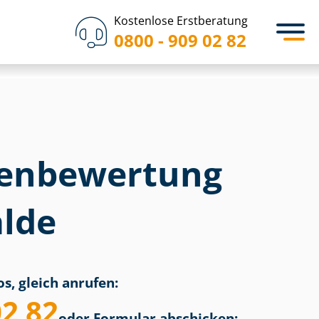
Kostenlose Erstberatung
0800 - 909 02 82
en­bewertung
lde
s, gleich anrufen:
02 82
oder Formular abschicken: