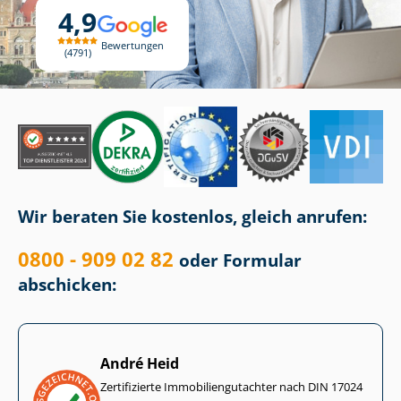
4,9
Bewertungen
4791
Wir beraten Sie kostenlos, gleich anrufen:
0800 - 909 02 82
oder Formular
abschicken:
André Heid
Zertifizierte Im­mo­bi­li­en­gut­ach­ter nach DIN 17024