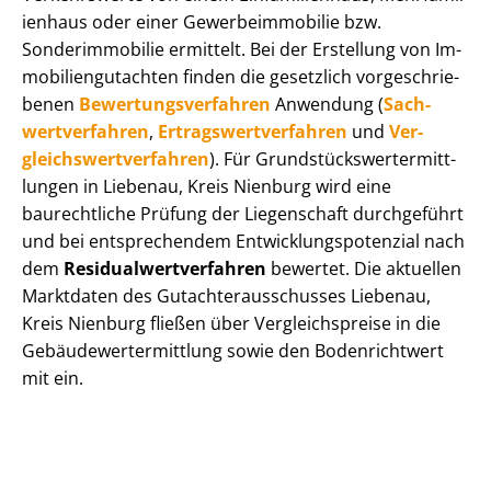
i­en­haus oder einer Ge­wer­be­im­mo­bi­lie bzw.
Sonderimmobilie ermittelt. Bei der Erstellung von Im­
mo­bi­li­en­gut­ach­ten finden die gesetzlich vor­ge­schrie­
be­nen
Be­wer­tungs­ver­fah­ren
Anwendung (
Sach­
wert­ver­fah­ren
,
Er­trags­wert­ver­fah­ren
und
Ver­
gleichs­wert­ver­fah­ren
). Für Grund­stücks­wert­ermitt­
lun­gen in Liebenau, Kreis Nienburg wird eine
baurechtliche Prüfung der Liegenschaft durchgeführt
und bei entsprechendem Ent­wick­lungs­po­ten­zi­al nach
dem
Re­si­du­al­wert­ver­fah­ren
bewertet. Die aktuellen
Marktdaten des Gut­ach­ter­aus­schus­ses Liebenau,
Kreis Nienburg fließen über Ver­gleichs­prei­se in die
Ge­bäu­de­wert­ermitt­lung sowie den Bodenrichtwert
mit ein.