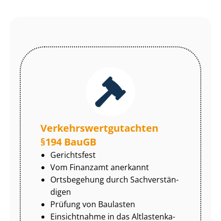
Ver­kehrs­wert­gut­ach­ten
§194 BauGB
Gerichtsfest
Vom Finanzamt anerkannt
Ortsbegehung durch Sach­ver­stän­
di­gen
Prüfung von Baulasten
Einsichtnahme in das Alt­las­ten­ka­