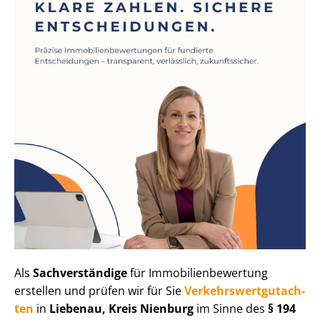
Als
Sachverständige
für Im­mo­bi­li­en­be­wer­tung
erstellen und prüfen wir für Sie
Ver­kehrs­wert­gut­ach­
ten
in
Liebenau, Kreis Nienburg
im Sinne des
§ 194