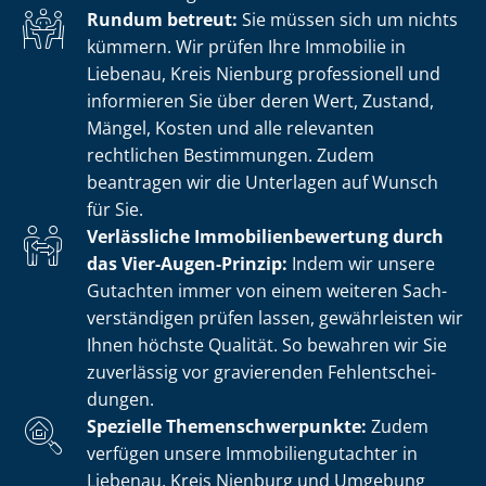
Rundum betreut:
Sie müssen sich um nichts
kümmern. Wir prüfen Ihre Immobilie in
Liebenau, Kreis Nienburg professionell und
informieren Sie über deren Wert, Zustand,
Mängel, Kosten und alle relevanten
rechtlichen Bestimmungen. Zudem
beantragen wir die Unterlagen auf Wunsch
für Sie.
Verlässliche Im­mo­bi­li­en­be­wer­tung durch
das Vier-Augen-Prinzip:
Indem wir unsere
Gutachten immer von einem weiteren Sach­
ver­stän­di­gen prüfen lassen, gewährleisten wir
Ihnen höchste Qualität. So bewahren wir Sie
zuverlässig vor gravierenden Fehl­ent­schei­
dun­gen.
Spezielle The­men­schwer­punk­te:
Zudem
verfügen unsere Im­mo­bi­li­en­gut­ach­ter in
Liebenau, Kreis Nienburg und Umgebung