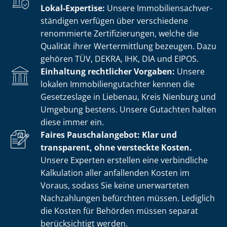
Lokal-Expertise:
Unsere Im­mo­bi­li­en­sach­ver­
stän­di­gen verfügen über verschiedene
renommierte Zer­ti­fi­zie­run­gen, welche die
Qualität ihrer Wertermittlung bezeugen. Dazu
gehören TÜV, DEKRA, IHK, DIA und EIPOS.
Einhaltung rechtlicher Vorgaben:
Unsere
lokalen Im­mo­bi­li­en­gut­ach­ter kennen die
Gesetzeslage in Liebenau, Kreis Nienburg und
Umgebung bestens. Unsere Gutachten halten
diese immer ein.
Faires Pauschalangebot: Klar und
transparent, ohne versteckte Kosten.
Unsere Experten erstellen eine verbindliche
Kalkulation aller anfallenden Kosten im
Voraus, sodass Sie keine unerwarteten
Nachzahlungen befürchten müssen. Lediglich
die Kosten für Behörden müssen separat
berücksichtigt werden.