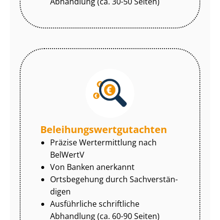
Abhandlung (ca. 30-50 Seiten)
Be­lei­hungs­wert­gut­ach­ten
Präzise Wertermittlung nach
BelWertV
Von Banken anerkannt
Ortsbegehung durch Sach­ver­stän­
di­gen
Ausführliche schriftliche
Abhandlung (ca. 60-90 Seiten)