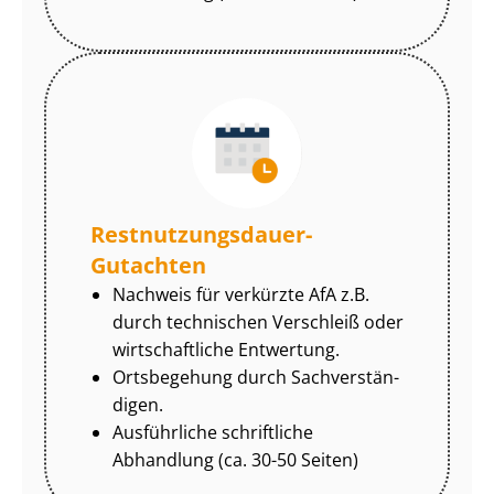
Rest­nut­zungs­dau­er-
Gutachten
Nachweis für verkürzte AfA z.B.
durch technischen Verschleiß oder
wirtschaftliche Entwertung.
Ortsbegehung durch Sach­ver­stän­
di­gen.
Ausführliche schriftliche
Abhandlung (ca. 30-50 Seiten)