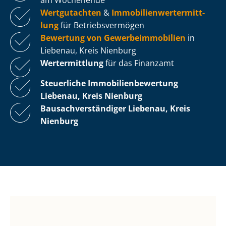
Wertgutachten
&
Im­mo­bi­li­en­wert­ermitt­
lung
für Be­triebs­ver­mö­gen
Bewertung von Ge­wer­be­im­mo­bi­li­en
in
Liebenau, Kreis Nienburg
Wertermittlung
für das Finanzamt
Steuerliche Im­mo­bi­li­en­be­wer­tung
Liebenau, Kreis Nienburg
Bau­sach­ver­stän­di­ger Liebenau, Kreis
Nienburg