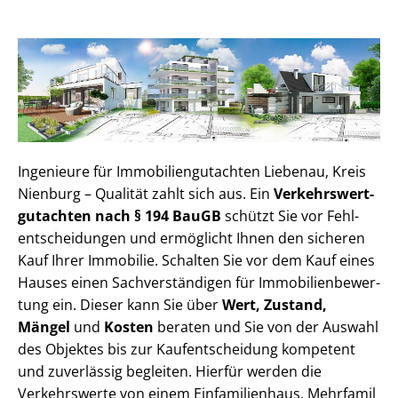
Ingenieure für Im­mo­bi­li­en­gut­ach­ten Liebenau, Kreis
Nienburg – Qualität zahlt sich aus. Ein
Ver­kehrs­wert­
gut­ach­ten nach § 194 BauGB
schützt Sie vor Fehl­
ent­schei­dun­gen und ermöglicht Ihnen den sicheren
Kauf Ihrer Immobilie. Schalten Sie vor dem Kauf eines
Hauses einen Sach­ver­stän­di­gen für Im­mo­bi­li­en­be­wer­
tung ein. Dieser kann Sie über
Wert, Zustand,
Mängel
und
Kosten
beraten und Sie von der Auswahl
des Objektes bis zur Kauf­ent­schei­dung kompetent
und zuverlässig begleiten. Hierfür werden die
Verkehrswerte von einem Einfamilienhaus, Mehr­fa­mi­l