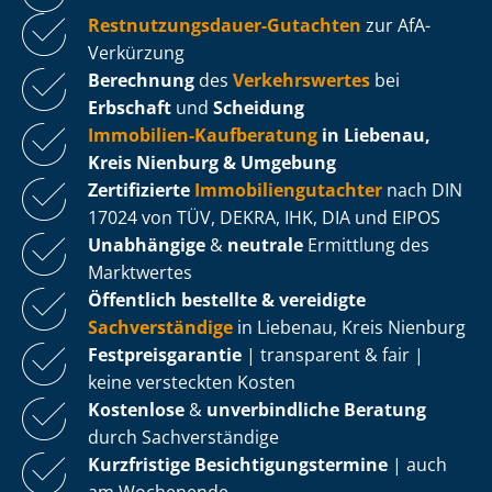
Rest­nut­zungs­dau­er-Gutachten
zur AfA-
Verkürzung
Berechnung
des
Verkehrswertes
bei
Erbschaft
und
Scheidung
Immobilien-Kaufberatung
in Liebenau,
Kreis Nienburg & Umgebung
Zertifizierte
Im­mo­bi­li­en­gut­ach­ter
nach DIN
17024 von TÜV, DEKRA, IHK, DIA und EIPOS
Unabhängige
&
neutrale
Ermittlung des
Marktwertes
Öffentlich bestellte & vereidigte
Sachverständige
in Liebenau, Kreis Nienburg
Fest­preis­ga­ran­tie
| transparent & fair |
keine versteckten Kosten
Kostenlose
&
unverbindliche Beratung
durch Sachverständige
Kurzfristige Be­sich­ti­gungs­ter­mi­ne
| auch
am Wochenende