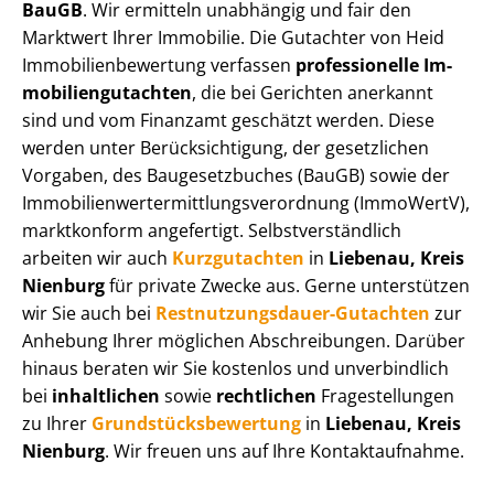
BauGB
. Wir ermitteln unabhängig und fair den
Marktwert Ihrer Immobilie. Die Gutachter von Heid
Im­mo­bi­li­en­be­wer­tung verfassen
professionelle Im­
mo­bi­li­en­gut­ach­ten
, die bei Gerichten anerkannt
sind und vom Finanzamt geschätzt werden. Diese
werden unter Be­rück­sich­ti­gung, der gesetzlichen
Vorgaben, des Baugesetzbuches (BauGB) sowie der
Im­mo­bi­li­en­wert­ermitt­lungs­ver­ord­nung (ImmoWertV),
marktkonform angefertigt. Selbst­ver­ständ­lich
arbeiten wir auch
Kurzgutachten
in
Liebenau, Kreis
Nienburg
für private Zwecke aus. Gerne unterstützen
wir Sie auch bei
Rest­nut­zungs­dau­er-Gutachten
zur
Anhebung Ihrer möglichen Abschreibungen. Darüber
hinaus beraten wir Sie kostenlos und unverbindlich
bei
inhaltlichen
sowie
rechtlichen
Fragestellungen
zu Ihrer
Grund­stücks­be­wer­tung
in
Liebenau, Kreis
Nienburg
. Wir freuen uns auf Ihre Kontaktaufnahme.