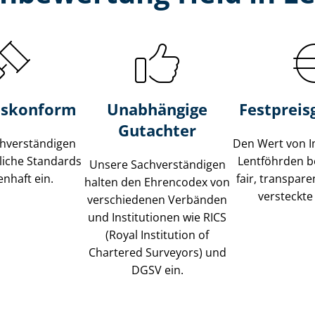
s­konform
Unabhängige
Festpreis​
Gutachter
­ver­stän­di­gen
Den Wert von I
liche Standards
Lentföhrden b
Unsere Sach­ver­stän­di­gen
nhaft ein.
fair, transpar
halten den Ehrencodex von
versteckte
verschiedenen Verbänden
und Institutionen wie RICS
(Royal Institution of
Chartered Surveyors) und
DGSV ein.