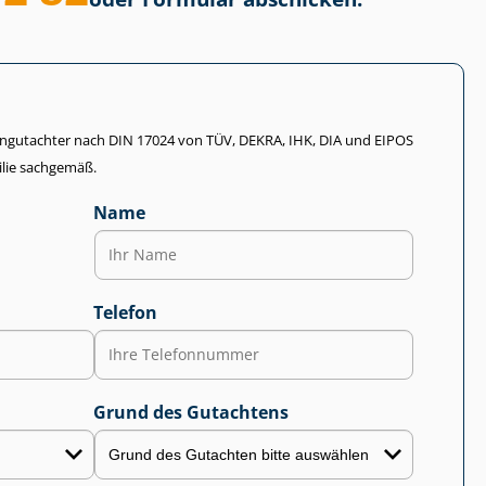
li­en­gut­ach­ter nach DIN 17024 von TÜV, DEKRA, IHK, DIA und EIPOS
lie sachgemäß.
Name
Telefon
Grund des Gutachtens