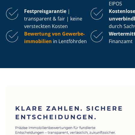
EIPOS
Fest­preis­ga­ran­tie
|
Kostenlos
transparent & fair | keine
unverbindl
versteckten Kosten
durch Sach
Bewertung von Ge­wer­be­
Wertermit
im­mo­bi­li­en
in Lentföhrden
Finanzamt