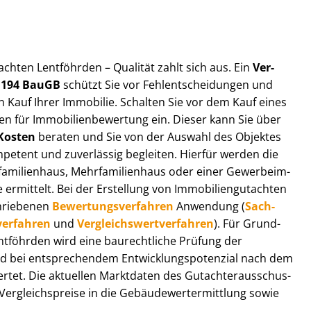
t­ach­ten Lentföhrden – Qualität zahlt sich aus. Ein
Ver­
§ 194 BauGB
schützt Sie vor Fehl­ent­schei­dun­gen und
 Kauf Ihrer Immobilie. Schalten Sie vor dem Kauf eines
n für Im­mo­bi­li­en­be­wer­tung ein. Dieser kann Sie über
Kosten
beraten und Sie von der Auswahl des Objektes
ompetent und zuverlässig begleiten. Hierfür werden die
ilienhaus, Mehr­fa­mi­li­en­haus oder einer Ge­wer­be­im­
rmittelt. Bei der Erstellung von Im­mo­bi­li­en­gut­ach­ten
hrie­be­nen
Be­wer­tungs­ver­fah­ren
Anwendung (
Sach­
ver­fah­ren
und
Ver­gleichs­wert­ver­fah­ren
). Für Grund­
Lentföhrden wird eine baurechtliche Prüfung der
 bei entsprechendem Ent­wick­lungs­po­ten­zi­al nach dem
tet. Die aktuellen Marktdaten des Gut­ach­ter­aus­schus­
r­gleichs­prei­se in die Ge­bäu­de­wert­ermitt­lung sowie