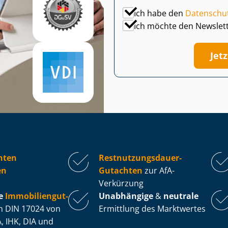
Ich habe den
Datenschu
Ich möchte den Newslet
Jet
hten
Rest­nut­zungs­dau­er-
en
Gutachten
zur AfA-
Verkürzung
e
Im­mo­bi­li­en­gut­
Unabhängige
&
neutrale
 DIN 17024 von
Ermittlung des Marktwertes
, IHK, DIA und