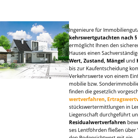
Ingenieure für Im­mo­bi­li­en­gu
kehrs­wert­gut­ach­ten nach 
ermöglicht Ihnen den sicheren
Hauses einen Sach­ver­stän­di­ge
Wert, Zustand, Mängel
und
bis zur Kauf­ent­schei­dung k
Verkehrswerte von einem Einfam
mo­bi­lie bzw. Sonderimmobilie e
finden die gesetzlich vor­ge­sc
wert­ver­fah­ren
,
Er­trags­wert­
stücks­wert­ermitt­lun­gen in 
Liegenschaft durchgeführt und
Re­si­du­al­wert­ver­fah­ren
bewer
ses Lentföhrden fließen über Ve
den Bodenrichtwert mit ein.