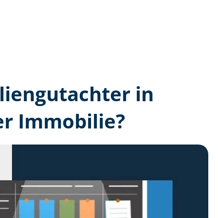
lien­gutachter in
er Immobilie?