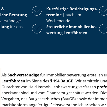
e
&
Kurzfristige Be­sich­ti­gungs­
iche Beratung
ter­mi­ne
| auch am
verständige
Wochenende
tlung
für das
Steuerliche Im­mo­bi­li­en­be­
wer­tung
Lentföhrden
Als
Sachverständige
für Im­mo­bi­li­en­be­wer­tung erstellen
Lentföhrden
im Sinne des
§ 194 BauGB
. Wir ermitteln un
Gutachter von Heid Im­mo­bi­li­en­be­wer­tung verfassen
profe
anerkannt sind und vom Finanzamt geschätzt werden. Diese 
Vorgaben, des Baugesetzbuches (BauGB) sowie der Im­mo­bi­l
marktkonform angefertigt. Selbst­ver­ständ­lich arbeiten wi