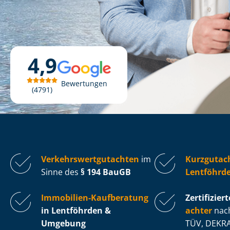
4,9
Bewertungen
4791
Ver­kehrs­wert­gut­ach­ten
im
Kurzgutac
Sinne des
§ 194 BauGB
Lentföhrd
Immobilien-Kaufberatung
Zertifiziert
in Lentföhrden &
ach­ter
nach
Umgebung
TÜV, DEKRA