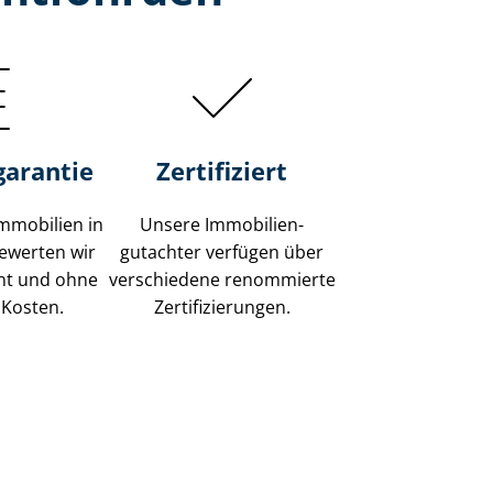
garantie
Zertifiziert
mmobilien in
Unsere Immobilien­
ewerten wir
gutachter verfügen über
ent und ohne
verschiedene renommierte
 Kosten.
Zer­ti­fi­zie­run­gen.