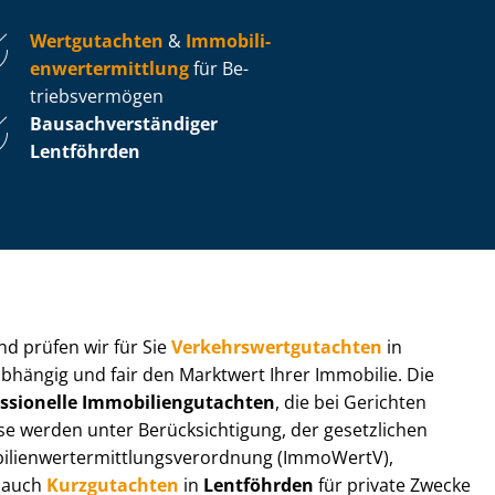
Wertgutachten
&
Im­mo­bi­li­
en­wert­ermitt­lung
für Be­
triebs­ver­mö­gen
Bau­sach­ver­stän­di­ger
Lentföhrden
 und prüfen wir für Sie
Ver­kehrs­wert­gut­ach­ten
in
abhängig und fair den Marktwert Ihrer Immobilie. Die
ssionelle Im­mo­bi­li­en­gut­ach­ten
, die bei Gerichten
werden unter Be­rück­sich­ti­gung, der gesetzlichen
i­en­wert­ermitt­lungs­ver­ord­nung (ImmoWertV),
r auch
Kurzgutachten
in
Lentföhrden
für private Zwecke