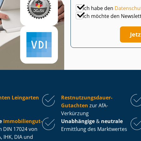
Ich habe den
Datenschu
Ich möchte den Newslet
Jet
hten Leingarten
Rest­nut­zungs­dau­er-
Gutachten
zur AfA-
Verkürzung
e
Im­mo­bi­li­en­gut­
Unabhängige
&
neutrale
 DIN 17024 von
Ermittlung des Marktwertes
, IHK, DIA und