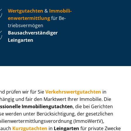
Wertgutachten
&
Im­mo­bi­li­
en­wert­ermitt­lung
für Be­
triebs­ver­mö­gen
Bau­sach­ver­stän­di­ger
Leingarten
 und prüfen wir für Sie
Ver­kehrs­wert­gut­ach­ten
in
hängig und fair den Marktwert Ihrer Immobilie. Die
ssionelle Im­mo­bi­li­en­gut­ach­ten
, die bei Gerichten
werden unter Be­rück­sich­ti­gung, der gesetzlichen
i­en­wert­ermitt­lungs­ver­ord­nung (ImmoWertV),
r auch
Kurzgutachten
in
Leingarten
für private Zwecke