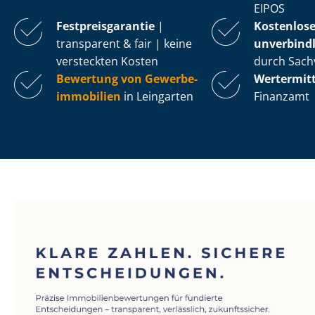
EIPOS
Fest­preis­ga­ran­tie
|
Kostenlos
transparent & fair | keine
unverbindl
versteckten Kosten
durch Sach
Bewertung von Ge­wer­be­
Wertermit
im­mo­bi­li­en
in Leingarten
Finanzamt