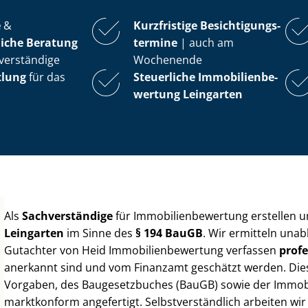
e
&
Kurzfristige Be­sich­ti­gungs­
iche Beratung
ter­mi­ne
| auch am
verständige
Wochenende
tlung
für das
Steuerliche Im­mo­bi­li­en­be­
wer­tung
Leingarten
Als
Sachverständige
für Im­mo­bi­li­en­be­wer­tung erstellen
Leingarten
im Sinne des
§ 194 BauGB
. Wir ermitteln unab
Gutachter von Heid Im­mo­bi­li­en­be­wer­tung verfassen
profe
anerkannt sind und vom Finanzamt geschätzt werden. Diese 
Vorgaben, des Baugesetzbuches (BauGB) sowie der Im­mo­bi­l
marktkonform angefertigt. Selbst­ver­ständ­lich arbeiten wi