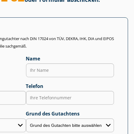
li­en­gut­ach­ter nach DIN 17024 von TÜV, DEKRA, IHK, DIA und EIPOS
lie sachgemäß.
Name
Telefon
Grund des Gutachtens