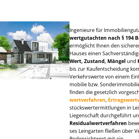
Ingenieure für Im­mo­bi­li­en­gu
wert­gut­ach­ten nach § 194
ermöglicht Ihnen den sicheren
Hauses einen Sach­ver­stän­di­ge
Wert, Zustand, Mängel
und
bis zur Kauf­ent­schei­dung k
Verkehrswerte von einem Einfam
mo­bi­lie bzw. Sonderimmobilie e
finden die gesetzlich vor­ge­sc
wert­ver­fah­ren
,
Er­trags­wert­
stücks­wert­ermitt­lun­gen in 
Liegenschaft durchgeführt und
Re­si­du­al­wert­ver­fah­ren
bewer
ses Leingarten fließen über Ver
Bodenrichtwert mit ein.