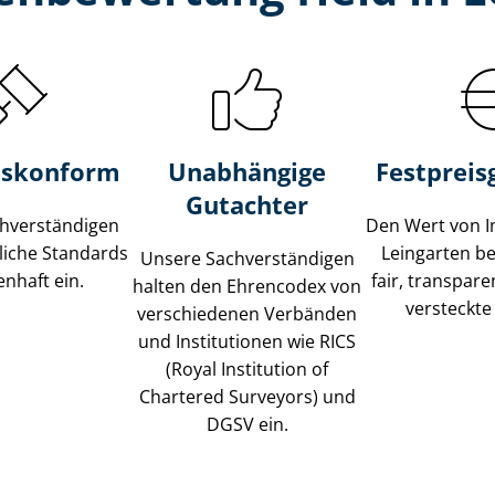
s­konform
Unabhängige
Festpreis​
Gutachter
­ver­stän­di­gen
Den Wert von I
liche Standards
Leingarten b
Unsere Sach­ver­stän­di­gen
nhaft ein.
fair, transpar
halten den Ehrencodex von
versteckte
verschiedenen Verbänden
und Institutionen wie RICS
(Royal Institution of
Chartered Surveyors) und
DGSV ein.