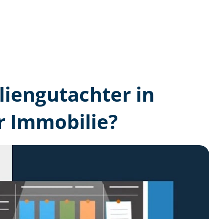
lien­gutachter in
r Immobilie?