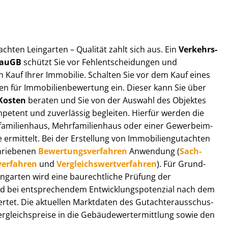
t­ach­ten Leingarten – Qualität zahlt sich aus. Ein
Ver­kehrs­
 BauGB
schützt Sie vor Fehl­ent­schei­dun­gen und
 Kauf Ihrer Immobilie. Schalten Sie vor dem Kauf eines
n für Im­mo­bi­li­en­be­wer­tung ein. Dieser kann Sie über
Kosten
beraten und Sie von der Auswahl des Objektes
ompetent und zuverlässig begleiten. Hierfür werden die
ilienhaus, Mehr­fa­mi­li­en­haus oder einer Ge­wer­be­im­
rmittelt. Bei der Erstellung von Im­mo­bi­li­en­gut­ach­ten
hrie­be­nen
Be­wer­tungs­ver­fah­ren
Anwendung (
Sach­
ver­fah­ren
und
Ver­gleichs­wert­ver­fah­ren
). Für Grund­
Leingarten wird eine baurechtliche Prüfung der
 bei entsprechendem Ent­wick­lungs­po­ten­zi­al nach dem
tet. Die aktuellen Marktdaten des Gut­ach­ter­aus­schus­
­gleichs­prei­se in die Ge­bäu­de­wert­ermitt­lung sowie den