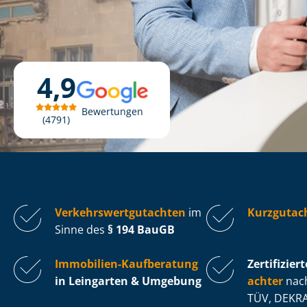
4,9
Bewertungen
4791
Ver­kehrs­wert­gut­ach­ten
im
Kurzgutac
Sinne des
§ 194 BauGB
Immobilien-Kaufberatung
Zertifiziert
in Leingarten & Umgebung
ach­ter
nach
TÜV, DEKRA