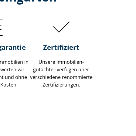
garantie
Zertifiziert
mmobilien in
Unsere Immobilien­
ewerten wir
gutachter verfügen über
ent und ohne
verschiedene renommierte
 Kosten.
Zer­ti­fi­zie­run­gen.