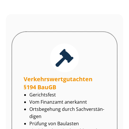
Ver­kehrs­wert­gut­ach­ten
§194 BauGB
Gerichtsfest
Vom Finanzamt anerkannt
Ortsbegehung durch Sach­ver­stän­
di­gen
Prüfung von Baulasten