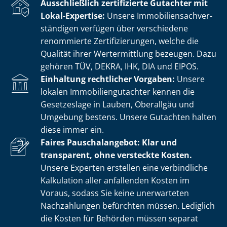
Ausschließlich zertifizierte Gutachter mit
Lokal-Expertise:
Unsere Im­mo­bi­li­en­sach­ver­
stän­di­gen verfügen über verschiedene
renommierte Zer­ti­fi­zie­run­gen, welche die
Qualität ihrer Wertermittlung bezeugen. Dazu
gehören TÜV, DEKRA, IHK, DIA und EIPOS.
Einhaltung rechtlicher Vorgaben:
Unsere
lokalen Im­mo­bi­li­en­gut­ach­ter kennen die
Gesetzeslage in Lauben, Oberallgäu und
Umgebung bestens. Unsere Gutachten halten
diese immer ein.
Faires Pauschalangebot: Klar und
transparent, ohne versteckte Kosten.
Unsere Experten erstellen eine verbindliche
Kalkulation aller anfallenden Kosten im
Voraus, sodass Sie keine unerwarteten
Nachzahlungen befürchten müssen. Lediglich
die Kosten für Behörden müssen separat