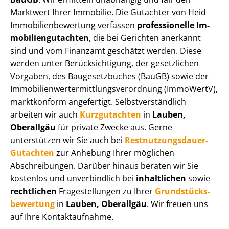
Marktwert Ihrer Immobilie. Die Gutachter von Heid
Im­mo­bi­li­en­be­wer­tung verfassen
professionelle Im­
mo­bi­li­en­gut­ach­ten
, die bei Gerichten anerkannt
sind und vom Finanzamt geschätzt werden. Diese
werden unter Be­rück­sich­ti­gung, der gesetzlichen
Vorgaben, des Baugesetzbuches (BauGB) sowie der
Im­mo­bi­li­en­wert­ermitt­lungs­ver­ord­nung (ImmoWertV),
marktkonform angefertigt. Selbst­ver­ständ­lich
arbeiten wir auch
Kurzgutachten
in
Lauben,
Oberallgäu
für private Zwecke aus. Gerne
unterstützen wir Sie auch bei
Rest­nut­zungs­dau­er-
Gutachten
zur Anhebung Ihrer möglichen
Abschreibungen. Darüber hinaus beraten wir Sie
kostenlos und unverbindlich bei
inhaltlichen
sowie
rechtlichen
Fragestellungen zu Ihrer
Grund­stücks­
be­wer­tung
in
Lauben, Oberallgäu
. Wir freuen uns
auf Ihre Kontaktaufnahme.