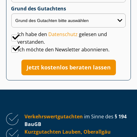
Grund des Gutachtens
Ich habe den
Datenschutz
gelesen und
verstanden.
Ich möchte den Newsletter abonnieren.
Jetzt kostenlos beraten lassen
Ver­kehrs­wert­gut­ach­ten
im Sinne des
§ 194
BauGB
Kurzgutachten Lauben, Oberallgäu