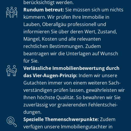
berücksichtigt werden.
Rundum betreut:
Sie müssen sich um nichts
kümmern. Wir prüfen Ihre Immobilie in
Lauben, Oberallgäu professionell und
informieren Sie über deren Wert, Zustand,
Mängel, Kosten und alle relevanten
rechtlichen Bestimmungen. Zudem
beantragen wir die Unterlagen auf Wunsch
für Sie.
Verlässliche Im­mo­bi­li­en­be­wer­tung durch
das Vier-Augen-Prinzip:
Indem wir unsere
Gutachten immer von einem weiteren Sach­
ver­stän­di­gen prüfen lassen, gewährleisten wir
Ihnen höchste Qualität. So bewahren wir Sie
zuverlässig vor gravierenden Fehl­ent­schei­
dun­gen.
Spezielle The­men­schwer­punk­te:
Zudem
verfügen unsere Im­mo­bi­li­en­gut­ach­ter in