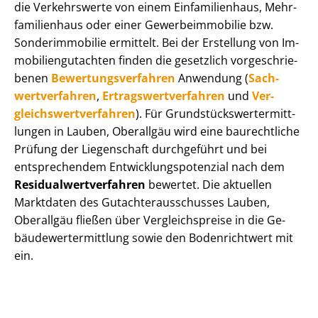
die Verkehrswerte von einem Einfamilienhaus, Mehr­
fa­mi­li­en­haus oder einer Ge­wer­be­im­mo­bi­lie bzw.
Sonderimmobilie ermittelt. Bei der Erstellung von Im­
mo­bi­li­en­gut­ach­ten finden die gesetzlich vor­ge­schrie­
be­nen
Be­wer­tungs­ver­fah­ren
Anwendung (
Sach­
wert­ver­fah­ren
,
Er­trags­wert­ver­fah­ren
und
Ver­
gleichs­wert­ver­fah­ren
). Für Grund­stücks­wert­ermitt­
lun­gen in Lauben, Oberallgäu wird eine baurechtliche
Prüfung der Liegenschaft durchgeführt und bei
entsprechendem Ent­wick­lungs­po­ten­zi­al nach dem
Re­si­du­al­wert­ver­fah­ren
bewertet. Die aktuellen
Marktdaten des Gut­ach­ter­aus­schus­ses Lauben,
Oberallgäu fließen über Ver­gleichs­prei­se in die Ge­
bäu­de­wert­ermitt­lung sowie den Bodenrichtwert mit
ein.