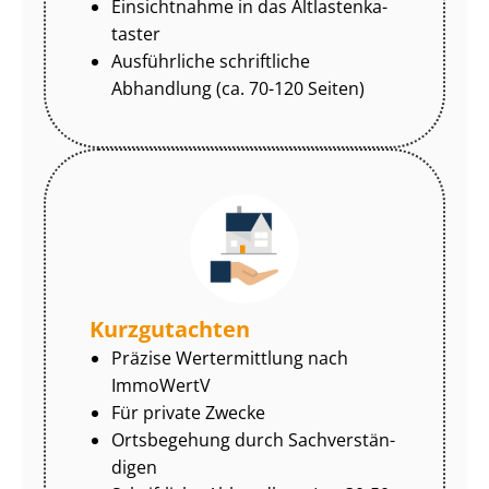
Einsichtnahme in das Alt­las­ten­ka­
tas­ter
Ausführliche schriftliche
Abhandlung (ca. 70-120 Seiten)
Kurzgutachten
Präzise Wertermittlung nach
ImmoWertV
Für private Zwecke
Ortsbegehung durch Sach­ver­stän­
di­gen