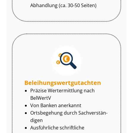
Abhandlung (ca. 30-50 Seiten)
Be­lei­hungs­wert­gut­ach­ten
Präzise Wertermittlung nach
BelWertV
Von Banken anerkannt
Ortsbegehung durch Sach­ver­stän­
di­gen
Ausführliche schriftliche