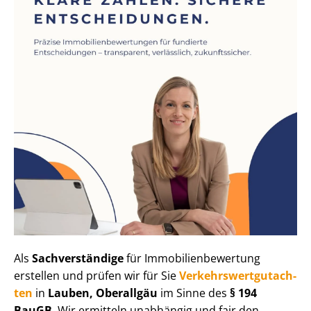
Als
Sachverständige
für Im­mo­bi­li­en­be­wer­tung
erstellen und prüfen wir für Sie
Ver­kehrs­wert­gut­ach­
ten
in
Lauben, Oberallgäu
im Sinne des
§ 194
BauGB
. Wir ermitteln unabhängig und fair den