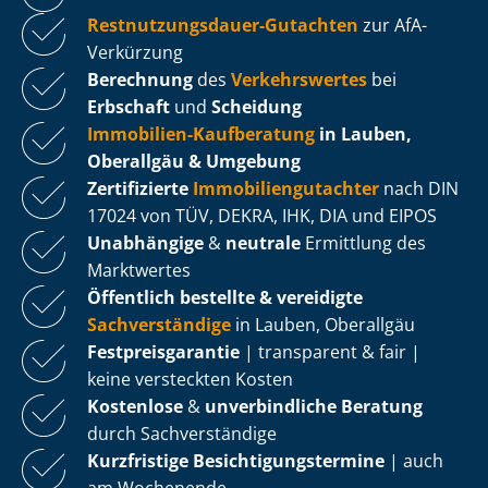
Rest­nut­zungs­dau­er-Gutachten
zur AfA-
Verkürzung
Berechnung
des
Verkehrswertes
bei
Erbschaft
und
Scheidung
Immobilien-Kaufberatung
in Lauben,
Oberallgäu & Umgebung
Zertifizierte
Im­mo­bi­li­en­gut­ach­ter
nach DIN
17024 von TÜV, DEKRA, IHK, DIA und EIPOS
Unabhängige
&
neutrale
Ermittlung des
Marktwertes
Öffentlich bestellte & vereidigte
Sachverständige
in Lauben, Oberallgäu
Fest­preis­ga­ran­tie
| transparent & fair |
keine versteckten Kosten
Kostenlose
&
unverbindliche Beratung
durch Sachverständige
Kurzfristige Be­sich­ti­gungs­ter­mi­ne
| auch
am Wochenende