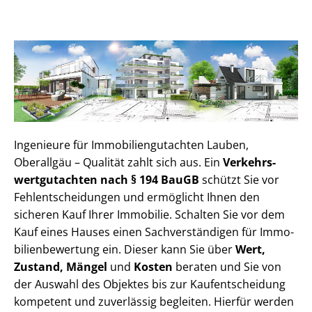
Ingenieure für Im­mo­bi­li­en­gut­ach­ten Lauben,
Oberallgäu – Qualität zahlt sich aus. Ein
Ver­kehrs­
wert­gut­ach­ten nach § 194 BauGB
schützt Sie vor
Fehl­ent­schei­dun­gen und ermöglicht Ihnen den
sicheren Kauf Ihrer Immobilie. Schalten Sie vor dem
Kauf eines Hauses einen Sach­ver­stän­di­gen für Im­mo­
bi­li­en­be­wer­tung ein. Dieser kann Sie über
Wert,
Zustand, Mängel
und
Kosten
beraten und Sie von
der Auswahl des Objektes bis zur Kauf­ent­schei­dung
kompetent und zuverlässig begleiten. Hierfür werden