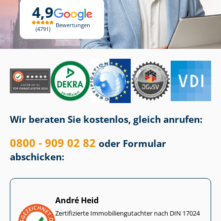
4,9
Bewertungen
4791
Wir beraten Sie kostenlos, gleich anrufen:
0800 - 909 02 82
oder Formular
abschicken:
André Heid
Zertifizierte Im­mo­bi­li­en­gut­ach­ter nach DIN 17024