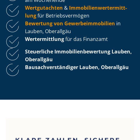
Wertgutachten
&
Im­mo­bi­li­en­wert­ermitt­
lung
für Be­triebs­ver­mö­gen
Bewertung von Ge­wer­be­im­mo­bi­li­en
in
Lauben, Oberallgäu
Wertermittlung
für das Finanzamt
Steuerliche Im­mo­bi­li­en­be­wer­tung
Lauben,
Oberallgäu
Bau­sach­ver­stän­di­ger Lauben, Oberallgäu