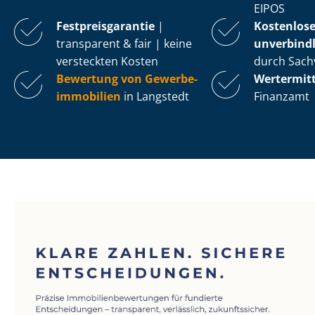
EIPOS
Fest­preis­ga­ran­tie
|
Kostenlos
transparent & fair | keine
unverbindl
versteckten Kosten
durch Sach
Bewertung von Ge­wer­be­
Wertermit
im­mo­bi­li­en
in Langstedt
Finanzamt