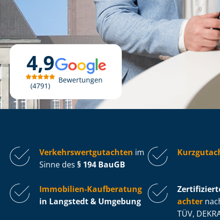
4,9
Bewertungen
4791
Ver­kehrs­wert­gut­ach­ten
im
Kurzgutac
Sinne des
§ 194 BauGB
Immobilien-Kaufberatung
Zertifiziert
in Langstedt & Umgebung
ach­ter
nach
TÜV, DEKRA