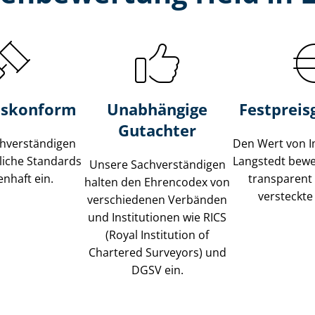
s­konform
Unabhängige
Festpreis​
Gutachter
­ver­stän­di­gen
Den Wert von I
liche Standards
Langstedt bewer
Unsere Sach­ver­stän­di­gen
nhaft ein.
transparent
halten den Ehrencodex von
versteckte
verschiedenen Verbänden
und Institutionen wie RICS
(Royal Institution of
Chartered Surveyors) und
DGSV ein.