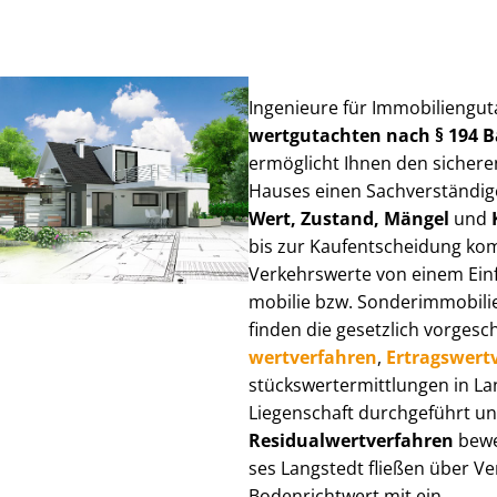
Ingenieure für Im­mo­bi­li­en­gu
wert­gut­ach­ten nach § 194
ermöglicht Ihnen den sicheren
Hauses einen Sach­ver­stän­di­ge
Wert, Zustand, Mängel
und
bis zur Kauf­ent­schei­dung k
Verkehrswerte von einem Einfam
mo­bi­lie bzw. Sonderimmobilie e
finden die gesetzlich vor­ge­sc
wert­ver­fah­ren
,
Er­trags­wert­
stücks­wert­ermitt­lun­gen in 
Liegenschaft durchgeführt und
Re­si­du­al­wert­ver­fah­ren
bewer
ses Langstedt fließen über Ver­
Bodenrichtwert mit ein.