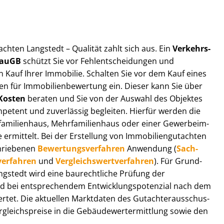
t­ach­ten Langstedt – Qualität zahlt sich aus. Ein
Ver­kehrs­
 BauGB
schützt Sie vor Fehl­ent­schei­dun­gen und
 Kauf Ihrer Immobilie. Schalten Sie vor dem Kauf eines
n für Im­mo­bi­li­en­be­wer­tung ein. Dieser kann Sie über
Kosten
beraten und Sie von der Auswahl des Objektes
ompetent und zuverlässig begleiten. Hierfür werden die
ilienhaus, Mehr­fa­mi­li­en­haus oder einer Ge­wer­be­im­
rmittelt. Bei der Erstellung von Im­mo­bi­li­en­gut­ach­ten
hrie­be­nen
Be­wer­tungs­ver­fah­ren
Anwendung (
Sach­
ver­fah­ren
und
Ver­gleichs­wert­ver­fah­ren
). Für Grund­
Langstedt wird eine baurechtliche Prüfung der
 bei entsprechendem Ent­wick­lungs­po­ten­zi­al nach dem
tet. Die aktuellen Marktdaten des Gut­ach­ter­aus­schus­
gleichs­prei­se in die Ge­bäu­de­wert­ermitt­lung sowie den