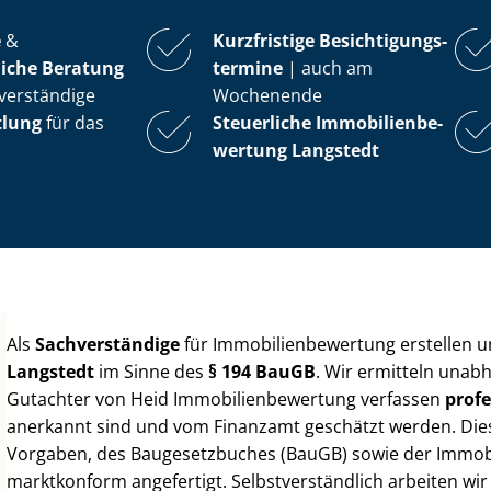
e
&
Kurzfristige Be­sich­ti­gungs­
iche Beratung
ter­mi­ne
| auch am
verständige
Wochenende
tlung
für das
Steuerliche Im­mo­bi­li­en­be­
wer­tung
Langstedt
Als
Sachverständige
für Im­mo­bi­li­en­be­wer­tung erstellen
Langstedt
im Sinne des
§ 194 BauGB
. Wir ermitteln unab
Gutachter von Heid Im­mo­bi­li­en­be­wer­tung verfassen
profe
anerkannt sind und vom Finanzamt geschätzt werden. Diese 
Vorgaben, des Baugesetzbuches (BauGB) sowie der Im­mo­bi­l
marktkonform angefertigt. Selbst­ver­ständ­lich arbeiten wi