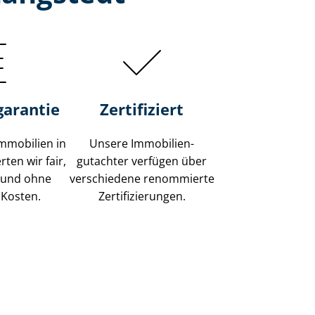
garantie
Zertifiziert
mmobilien in
Unsere Immobilien­
ten wir fair,
gutachter verfügen über
 und ohne
verschiedene renommierte
 Kosten.
Zer­ti­fi­zie­run­gen.