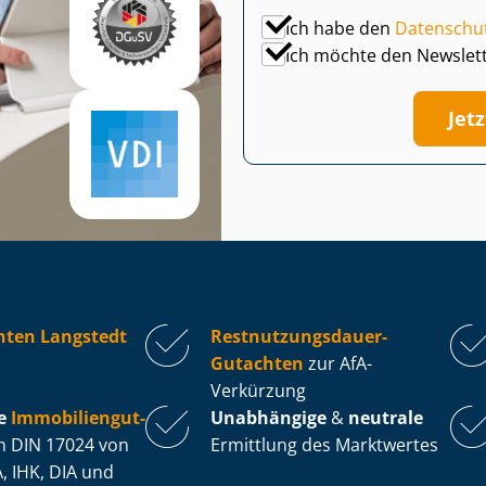
Ich habe den
Datenschu
Ich möchte den Newslet
Jet
hten Langstedt
Rest­nut­zungs­dau­er-
Gutachten
zur AfA-
Verkürzung
e
Im­mo­bi­li­en­gut­
Unabhängige
&
neutrale
 DIN 17024 von
Ermittlung des Marktwertes
, IHK, DIA und