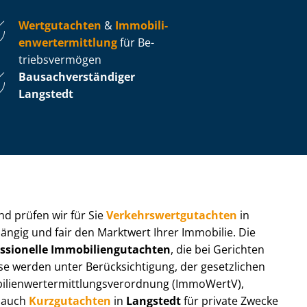
Wertgutachten
&
Im­mo­bi­li­
en­wert­ermitt­lung
für Be­
triebs­ver­mö­gen
Bau­sach­ver­stän­di­ger
Langstedt
 und prüfen wir für Sie
Ver­kehrs­wert­gut­ach­ten
in
hängig und fair den Marktwert Ihrer Immobilie. Die
ssionelle Im­mo­bi­li­en­gut­ach­ten
, die bei Gerichten
werden unter Be­rück­sich­ti­gung, der gesetzlichen
i­en­wert­ermitt­lungs­ver­ord­nung (ImmoWertV),
r auch
Kurzgutachten
in
Langstedt
für private Zwecke