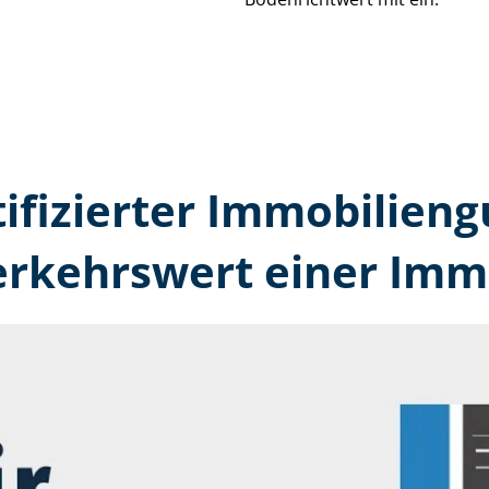
tifizierter Immobilien­
erkehrswert einer Immo