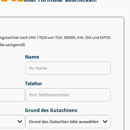
li­en­gut­ach­ter nach DIN 17024 von TÜV, DEKRA, IHK, DIA und EIPOS
lie sachgemäß.
Name
Telefon
Grund des Gutachtens